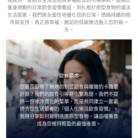
量身規劃的日常飲食習慣養成，到扎根於原型食物的減法
生活提案，我們將全面性地優化您的日常。透過持續的相
伴與支持，真正將幸福、飽足的低碳樂活融入您的每一
天。
飲食觀念
您是否厭倦了無效的刻苦節食與複雜的卡路里
計算？我們的飲食引導將化繁為簡。我們不提
供一份冰冷僵化的菜單，而是共同建立一套最
適合您生活節奏的『個人化樂活飲食習慣』。
我將分享如何聰明挑選原型食物，讓品嚐美食
成為您維持輕盈的最強後盾。