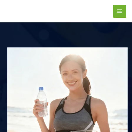
跳
至
主
要
內
容