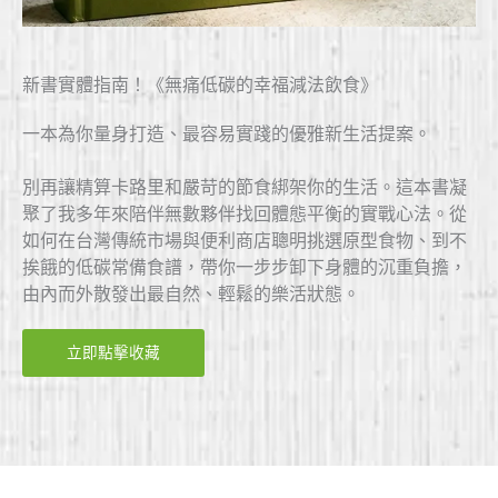
新書實體指南！《無痛低碳的幸福減法飲食》​
一本為你量身打造、最容易實踐的優雅新生活提案。
別再讓精算卡路里和嚴苛的節食綁架你的生活。這本書凝
聚了我多年來陪伴無數夥伴找回體態平衡的實戰心法。從
如何在台灣傳統市場與便利商店聰明挑選原型食物、到不
挨餓的低碳常備食譜，帶你一步步卸下身體的沉重負擔，
由內而外散發出最自然、輕鬆的樂活狀態。
立即點擊收藏