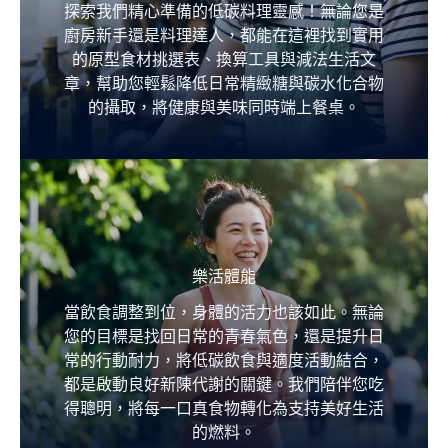
探索我們精心準備的低碳料理靈感！無論您是
廚房新手還是料理達人，都能在這裡找到實用
的原型食材挑選表、換算工具與減法生活文
章，幫助您輕鬆降低日常精緻糖與碳水化合物
的攝取，將健康與美味同時端上餐桌。
樂活體能​​​
當飲食調整到位，身體的活力也該如此。無論
您的目標是找回日常的青春氣色，還是提升日
常的行動耐力，將低碳飲食與適度活動結合，
都是啟動良好新陳代謝的關鍵。我們陪伴您吃
得聰明，將每一口真食物轉化為支持美好生活
的燃料。