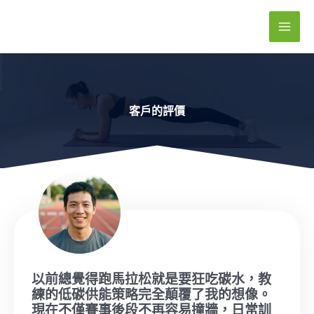
跳
至
主
要
內
容
客戶的評價
以前總覺得跑馬拉松就是要狂吃碳水，教
練的低碳供能策略完全顛覆了我的想像。
現在不僅賽事後段不再容易撞牆，日常訓