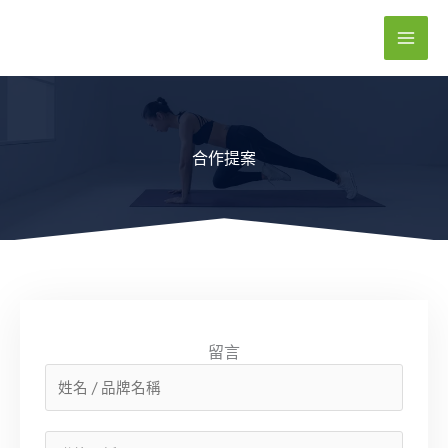
跳
至
主
要
內
容
合作提案
留言