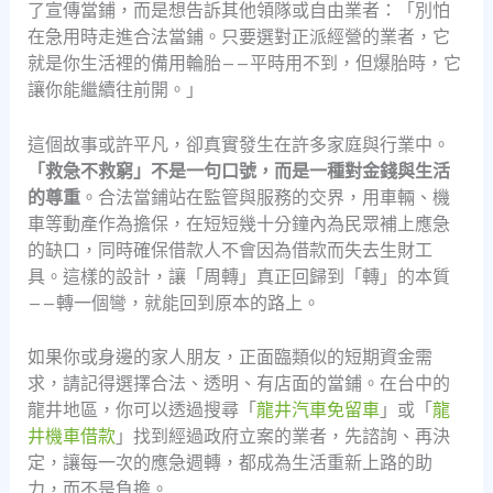
了宣傳當鋪，而是想告訴其他領隊或自由業者：「別怕
在急用時走進合法當鋪。只要選對正派經營的業者，它
就是你生活裡的備用輪胎——平時用不到，但爆胎時，它
讓你能繼續往前開。」
這個故事或許平凡，卻真實發生在許多家庭與行業中。
「救急不救窮」不是一句口號，而是一種對金錢與生活
的尊重
。合法當鋪站在監管與服務的交界，用車輛、機
車等動產作為擔保，在短短幾十分鐘內為民眾補上應急
的缺口，同時確保借款人不會因為借款而失去生財工
具。這樣的設計，讓「周轉」真正回歸到「轉」的本質
——轉一個彎，就能回到原本的路上。
如果你或身邊的家人朋友，正面臨類似的短期資金需
求，請記得選擇合法、透明、有店面的當鋪。在台中的
龍井地區，你可以透過搜尋「
龍井汽車免留車
」或「
龍
井機車借款
」找到經過政府立案的業者，先諮詢、再決
定，讓每一次的應急週轉，都成為生活重新上路的助
力，而不是負擔。