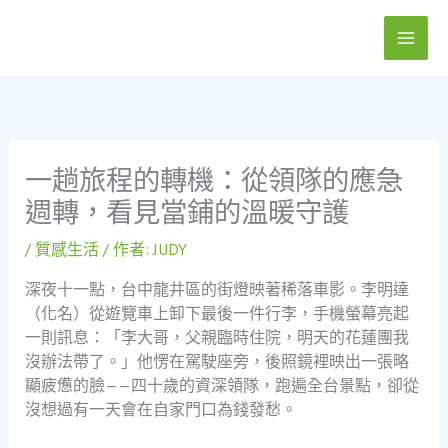
跳
至
主
要
內
容
一趟旅程的轉機：從領隊的應急
週轉，看見當鋪的溫暖守護
/
質感生活
/ 作者:
JUDY
深夜十一點，台中龍井區的街燈映著稀落車影。李明達
（化名）從遊覽車上卸下最後一件行李，手機螢幕亮起
一則訊息：「李大哥，父親臨時住院，明天的花蓮團我
沒辦法帶了。」他愣在駕駛座旁，後照鏡裡映出一張略
顯疲憊的臉——四十歲的資深領隊，跑遍全台景點，卻從
沒想過有一天會在自家門口為錢發愁。