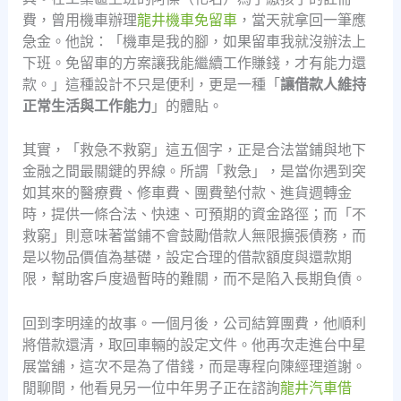
費，曾用機車辦理
龍井機車免留車
，當天就拿回一筆應
急金。他說：「機車是我的腳，如果留車我就沒辦法上
下班。免留車的方案讓我能繼續工作賺錢，才有能力還
款。」這種設計不只是便利，更是一種「
讓借款人維持
正常生活與工作能力
」的體貼。
其實，「救急不救窮」這五個字，正是合法當鋪與地下
金融之間最關鍵的界線。所謂「救急」，是當你遇到突
如其來的醫療費、修車費、團費墊付款、進貨週轉金
時，提供一條合法、快速、可預期的資金路徑；而「不
救窮」則意味著當鋪不會鼓勵借款人無限擴張債務，而
是以物品價值為基礎，設定合理的借款額度與還款期
限，幫助客戶度過暫時的難關，而不是陷入長期負債。
回到李明達的故事。一個月後，公司結算團費，他順利
將借款還清，取回車輛的設定文件。他再次走進台中星
展當舖，這次不是為了借錢，而是專程向陳經理道謝。
閒聊間，他看見另一位中年男子正在諮詢
龍井汽車借