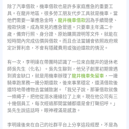
除了汽車借款，機車借款也是許多家庭應急的重要工
具。在龍井地區，很多勞工朋友代步工具就是機車，當
他們需要一筆應急金時，
龍井機車借款
因為手續簡便、
撥款快速，成為常見的應急管道。只要車主年滿二十
歲，備齊行照、身分證、原始購買證明等文件，就能在
短時間內完成估價與借款。而且合法當鋪會依照政府規
定計算利息，不會有隱藏費用或強迫還款的情況。
有一次，李明達在帶團時認識了一位來自龍井的退休老
師吳先生（化名）。吳先生聊到，他兒子創業初期曾遇
到資金缺口，就是用機車辦理了
龍井機車免留車
，一邊
騎車跑業務一邊分期還款，後來事業穩定，還清借款後
還特地帶禮物去當鋪致謝。「我兒子說，那筆借款就像
一條繩子，把他從溺水邊緣拉了上來。現在他公司有三
十幾個員工，每次經過那間當鋪都還是會打聲招呼。」
吳先生說這話時，眼神裡滿是感激。
李明達後來在自己的社群平台上分享這段經歷，不是為