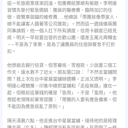
這一年旅遊業逐漸回溫，但團費結算總有帳期。李明達
習慣先墊付緊急開銷：團員的醫療費、臨時加訂的住
宿、遊覽車拋錨的維修費……他總說「帶團就像帶家人，
總不能讓客人餓著等公司匯款」。然而這一週接連兩團
同事請假，他一個人扛下所有調度，信用卡額度已經見
底。明天一早就要出發的合歡山團，還差五萬元周轉金
——不是為了享樂，是為了讓團員的住宿與餐食不打折
扣。
他想過去銀行信貸，但等審核、等撥款，少說要三個工
作天，遠水救不了近火。朋友隨口說：「不然去當鋪問
問？我上次在台中星展當舖辦週轉，正派又透明。」李
明達心裡猶豫，印象中總把當鋪和「走投無路」連在一
起，但眼前這筆錢的確是「急用」，不是「濫用」。他
想起老領隊前輩常提醒：「帶團的人要有應急備案，但
不能因為應急就亂了原則。」
隔天清晨六點，他走進台中星展當舖，接待他的是經理
陳志豪（化名）。陳經理沒有先談利率，反而倒了一杯