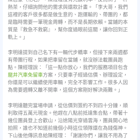
熱茶，仔細詢問他的需求與還款計畫。「李大哥，我們
這裡的客戶很多都是做生意的、跑運輸的、帶團的，都
是臨時需要一筆現金周轉，而不是長期依賴。當鋪的本
質是『救急不救窮』，幫你度過眼前這關，讓你回到正
軌上。」
李明達提到自己名下有一輛代步轎車，但接下來兩週都
有帶團行程，如果把車留在當鋪，就沒辦法載團員跑
點。陳經理說：「這一點你放心，我們的服務項目包含
龍井汽車免留車
方案，只要車子經過估價、辦理設定，
你還是可以繼續使用車輛，完全不影響工作。很多人因
為需要週轉又離不開車，這個方案剛好解決兩難。」
李明達聽完當場申請，從估價到簽約不到四十分鐘，順
利取得五萬元現金。他趕在八點前抵達集合點，帶著十
幾位團員登上合歡山，沿途陽光穿過雲海，團員開心地
拍照，誰也不知道前幾個小時這位領隊還在為錢傷神。
下山後他傳訊息給陳經理：「謝謝你們，讓我不用為了