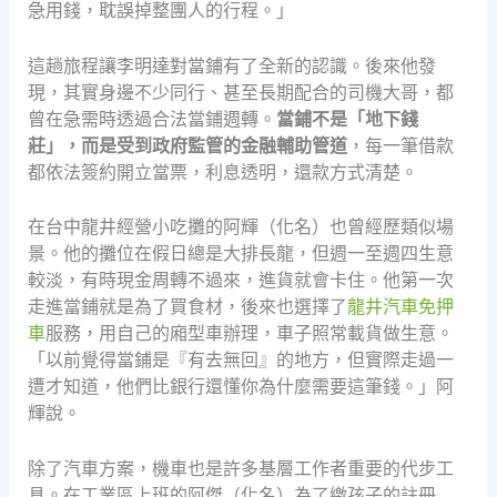
急用錢，耽誤掉整團人的行程。」
這趟旅程讓李明達對當鋪有了全新的認識。後來他發
現，其實身邊不少同行、甚至長期配合的司機大哥，都
曾在急需時透過合法當鋪週轉。
當鋪不是「地下錢
莊」，而是受到政府監管的金融輔助管道
，每一筆借款
都依法簽約開立當票，利息透明，還款方式清楚。
在台中龍井經營小吃攤的阿輝（化名）也曾經歷類似場
景。他的攤位在假日總是大排長龍，但週一至週四生意
較淡，有時現金周轉不過來，進貨就會卡住。他第一次
走進當鋪就是為了買食材，後來也選擇了
龍井汽車免押
車
服務，用自己的廂型車辦理，車子照常載貨做生意。
「以前覺得當鋪是『有去無回』的地方，但實際走過一
遭才知道，他們比銀行還懂你為什麼需要這筆錢。」阿
輝說。
除了汽車方案，機車也是許多基層工作者重要的代步工
具。在工業區上班的阿傑（化名）為了繳孩子的註冊