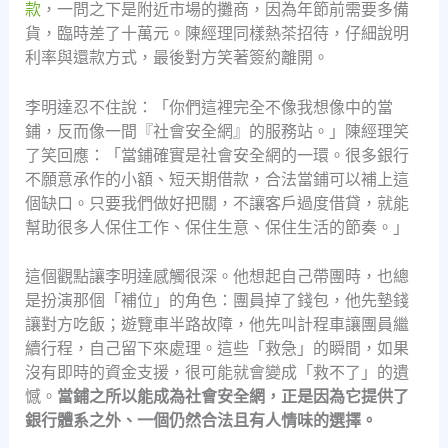
款
，一問之下是附近市場的攤商，因為年節前需要多備
貨，臨時差了十萬元。陳經理同樣熱茶招待，仔細說明
利率與還款方式，最後對方笑著簽約離開。
李明達忍不住說：「你們這裡完全不像我想像中的當
鋪，反而像一間『社會安全網』的服務站。」陳經理笑
了笑回應：「當鋪確實是社會安全網的一環。很多銀行
不願意承作的小額、短天期借款，合法當鋪可以補上這
個缺口。只要我們做好把關，不讓客戶過度借貸，就能
幫助很多人保住工作、保住生意、保住生活的節奏。」
這個觀點讓李明達感觸很深。他想起自己帶團時，也總
是扮演那個「補位」的角色：團員掉了錢包，他先墊錢
讓對方吃飯；遊覽車半路故障，他先叫計程車讓團員繼
續行程，自己留下來處理。這些「救急」的瞬間，如果
沒有即時的資金支援，很可能就會變成「救不了」的遺
憾。
當鋪之所以能成為社會安全網，正是因為它提供了
銀行體系之外、一個仍然合法且有人情味的選擇。