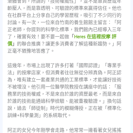
漸體會到，所謂的「技術權威性」，並不是靠資歷或年
齡壓人，而是靠透明、可驗證的標準來贏得信任。他也
在社群平台上分享自己的學習歷程，吸引了不少同行的
討論。有一次，一位來自竹南的養生館館主留言：「阿
正老師，你提到的科學化標準，我們館內已經導入三年
了，確實有效！要不要一起做
「
Heres 在這裡按摩 評
價
」
的聯合推廣？讓更多消費者了解這種新趨勢。」阿
正毫不猶豫地答應了。
這幾年，市場上出現了許多打著「國際認證」「專業手
法」的按摩店家，但消費者往往無從分辨真偽。阿正認
為，唯有建立一套產業共通的工業標準，才能讓好技術
不被埋沒。他引用一位醫學院教授在講座中的話：「服
務業的技術權威，不是來自於誰的資歷最老，而是來自
於誰的技術能通過科學檢驗、能被重複驗證。」換句話
說，過去「師徒制」時代的模糊傳授，正在被「標準化
訓練+科學量測」的系統取代。
阿正的女兒今年剛學會走路，他常常一邊看著女兒搖搖