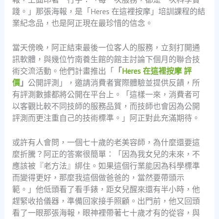
踐。」那張海報，是「Heres 在這裡按摩」培訓課程的結
業紀念品，也是阿正現在最珍惜的信念。
當天傍晚，阿正結束最後一位客人的服務，立刻打開通
訊軟體，與幾位竹南養生館的館主討論下個月的聯合技
術交流活動。他們計畫推出「
「
Heres 在這裡按摩 評
價
」
公開評測」，邀請消費者實際體驗並提供反饋，所
有評測數據都將公開在平台上。「這樣一來，消費者可
以客觀比較不同技師的服務品質，而技師也會因為公開
評測而更注重自己的技術標準。」阿正對此充滿期待。
或許有人會問，一個七十歲的老美容師，為什麼還要這
麼折騰？阿正的答案很簡單：「因為我女兒的未來，不
應該被『老方法』綁住。如果這個行業能因為科學標準
而變得更好，那麼我這個做爸爸的，當然要帶頭示
範。」他低頭看了看手錶，距女兒醒來還有半小時，他
趕緊收拾儀器，準備回家接手照顧。出門前，他又回頭
看了一眼那張海報，眼神裡帶著七十歲才有的從容，與