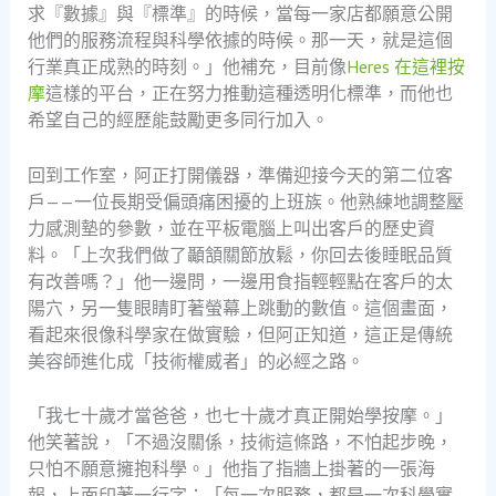
求『數據』與『標準』的時候，當每一家店都願意公開
他們的服務流程與科學依據的時候。那一天，就是這個
行業真正成熟的時刻。」他補充，目前像
Heres 在這裡按
摩
這樣的平台，正在努力推動這種透明化標準，而他也
希望自己的經歷能鼓勵更多同行加入。
回到工作室，阿正打開儀器，準備迎接今天的第二位客
戶——一位長期受偏頭痛困擾的上班族。他熟練地調整壓
力感測墊的參數，並在平板電腦上叫出客戶的歷史資
料。「上次我們做了顳頷關節放鬆，你回去後睡眠品質
有改善嗎？」他一邊問，一邊用食指輕輕點在客戶的太
陽穴，另一隻眼睛盯著螢幕上跳動的數值。這個畫面，
看起來很像科學家在做實驗，但阿正知道，這正是傳統
美容師進化成「技術權威者」的必經之路。
「我七十歲才當爸爸，也七十歲才真正開始學按摩。」
他笑著說，「不過沒關係，技術這條路，不怕起步晚，
只怕不願意擁抱科學。」他指了指牆上掛著的一張海
報，上面印著一行字：「每一次服務，都是一次科學實