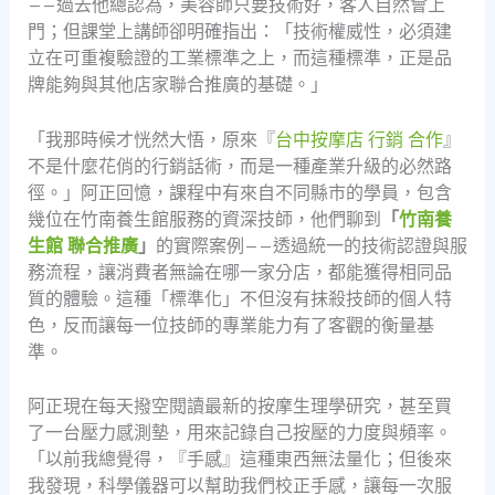
——過去他總認為，美容師只要技術好，客人自然會上
門；但課堂上講師卻明確指出：「技術權威性，必須建
立在可重複驗證的工業標準之上，而這種標準，正是品
牌能夠與其他店家聯合推廣的基礎。」
「我那時候才恍然大悟，原來『
台中按摩店 行銷 合作
』
不是什麼花俏的行銷話術，而是一種產業升級的必然路
徑。」阿正回憶，課程中有來自不同縣市的學員，包含
幾位在竹南養生館服務的資深技師，他們聊到
「
竹南養
生館 聯合推廣
」
的實際案例——透過統一的技術認證與服
務流程，讓消費者無論在哪一家分店，都能獲得相同品
質的體驗。這種「標準化」不但沒有抹殺技師的個人特
色，反而讓每一位技師的專業能力有了客觀的衡量基
準。
阿正現在每天撥空閱讀最新的按摩生理學研究，甚至買
了一台壓力感測墊，用來記錄自己按壓的力度與頻率。
「以前我總覺得，『手感』這種東西無法量化；但後來
我發現，科學儀器可以幫助我們校正手感，讓每一次服