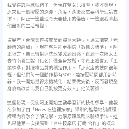
我覺得靠手感就夠了；但現在幫女兒按摩，我才發現，
原來每一個按壓的深淺、角度，背後都需要科學理論支
撐。」阿正一邊整理今天要使用的儀器，一邊跟我聊起
他最近的生活轉變。
這幾年，台灣美容按摩業面臨巨大轉型。過去講究「老
師傅的經驗」，現在客戶卻更相信「數據與標準」。阿
正坦言，自己曾對這些改變感到困惑，直到一次陪太太
去竹南養生館（化名）做全身放鬆，才真正體會到「工
業標準」對服務品質的穩定作用。「那家店的技師很年
輕，但他們每一個動作都有SOP，連按壓時間都用計時
器。我一開始覺得太機械化，結果做完後，反而發現全
身痠痛改善比我自己亂按更有效。」他笑著說。
這個發現，促使阿正開始主動學習新的技術標準。他報
名參加了由「Heres 在這裡按摩」舉辦的進階培訓課程，
課程內容融合了解剖學、力學原理與臨床驗證手法。這
也是他第一次接觸到「台中按摩店 行銷 合作」的概念