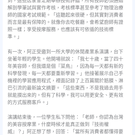
到，這些店家會定期舉辦技術評鑑，所有技師必須通過
解剖學筆試與實作考核，考核標準甚至參考了物理治療
師的國家考試規範。「這聽起來很硬，但其實對消費者
而言是最有保障的。就像你去吃餐廳，會希望廚師有證
照一樣；享受按摩服務，也應該有可依循的技術標
準。」
有一次，阿正受邀到一所大學的休閒產業系演講，台下
坐著年輕的學生。他開場就說：「我七十歲，當了四十
年美容師，但我還是個『菜鳥』，因為每一天都有新的
科學發現，每一天都要重新學習。」他接著展示自己手
機裡的學習應用程式，裡面記錄了上百篇關於筋膜、淋
巴引流的最新論文摘要。「這些東西，不是我過去用手
就能摸出來的。但有了科學，我可以用更安全、更有效
的方式服務客戶。」
演講結束後，一位學生私下問他：「老師，你認為台灣
的美容按摩業，什麼時候才能真正做到『技術權
威』？」阿正想了想，回答：「當所有消費者都懂得要