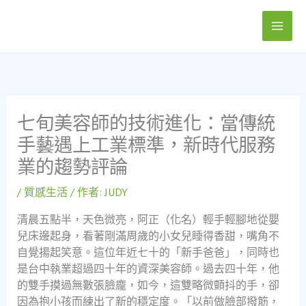
跳
至
主
要
內
容
七旬美容師的技術進化：當傳統
手藝遇上工業標準，新時代服務
業的趨勢評論
/
質感生活
/ 作者:
JUDY
清晨五點半，天色微亮，阿正（化名）輕手輕腳地從嬰
兒床邊起身，看著剛滿周歲的小女兒睡得香甜，嘴角不
自覺揚起笑意。這位年近七十的「新手爸爸」，同時也
是台中執業超過四十年的資深美容師。過去四十年，他
的雙手摸過無數張臉龐，如今，這雙略微顫抖的手，卻
因為抱小孩而練出了新的穩定度。「以前做臉部撥筋，