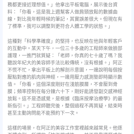
務都更接近理想值。」他拿出平板電腦，展示後台資
料：「你看，這是我上週幫客人做肩頸放鬆的數據曲
線，對比我年輕時候的筆記，其實誤差很大。但現在有
了標準，我可以調整到更符合人體工學的狀態。」
這種對「科學準確度」的堅持，也反映在他與年輕客戶
的互動中。某天下午，一位三十多歲的工程師來做臉部
護理，一進門就質疑：「老師，你真的七十歲了嗎？我
聽說年紀大的美容師手法比較傳統，沒有根據。」阿正
不慌不忙，拿出平板上的解剖示意圖，一邊說明每個按
壓點對應的肌肉與神經，一邊用壓力感測墊即時顯示數
值。「你看，這個深度剛好在淺筋膜層，不會壓到骨
膜；頻率控制在每分鐘六十下，剛好能誘發副交感神經
放鬆。這不是憑感覺，是根據《臨床按摩治療學》的最
新指引。」工程師聽完後，整個過程不再質疑，結束時
甚至主動詢問能不能預約下一次。
這樣的場景，在阿正的美容工作室裡越來越常見。他逐