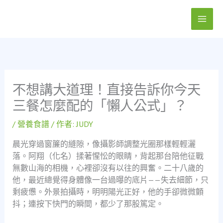
跳
至
主
要
內
容
不想講大道理！直接告訴你今天
三餐怎麼配的「懶人公式」？
/
營養食譜
/ 作者:
JUDY
晨光穿過窗簾的縫隙，像攝影師調整光圈那樣輕輕灑
落。阿翔（化名）揉著惺忪的眼睛，背起那台陪他征戰
無數山海的相機，心裡卻沒有以往的興奮。二十八歲的
他，最近總覺得身體像一台過曝的底片——失去細節，只
剩疲憊。外景拍攝時，明明陽光正好，他的手卻微微顫
抖；連按下快門的瞬間，都少了那股篤定。