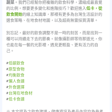
蔬菜
。我們已經幫你把複雜的飲食科學，濃縮成最直覺
的比例。想要更多變化和進階技巧？歡迎進入
低卡，從
飲食開始
的線上知識庫，那裡有更多為台灣生活設計的
選食策略、在地食材地圖，以及超商無雷採買清單。
別忘記，最好的飲食調整不是一時的刻苦，而是找到一
種可以持續走下去的節奏。就像攝影師等待那道光，你
也能在每一餐的光影裡，遇見更輕盈、更有活力的自
己。
#
低碳飲食
#
原型食物
#
均衡飲食
#
懶人食譜
#
外食選擇
#
台灣在地食材
#
低卡食譜
※ 本文提及之飲食建議、健康資訊及產品內容均為參考