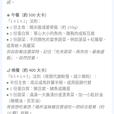
感。
☀️ 午餐（約 500 大卡）
「1＋1＋2」法則：
● 1 份主食：糙米飯或藜麥飯（約 150g）
● 1 份蛋白質：掌心大小的魚肉、雞胸肉或板豆腐
● 2 份蔬菜：不同顏色的當季蔬菜，例如菠菜＋紅蘿蔔、
或青椒＋高麗菜
到自助餐店選菜時，記住「先夾蔬菜，再夾肉，最後盛
飯」，自然控量。
🌙 晚餐（約 400 大卡）
「0.5＋1＋3」法則（夜間代謝較慢，減少澱粉）：
● 半份主食：南瓜或馬鈴薯半碗，或用菇類代替
● 1 份蛋白質：嫩豆腐、鯖魚或雞蛋
● 3 份蔬菜：滿滿一大盤清炒或燙青菜，加一小匙好油
（橄欖油、苦茶油）
宵夜想吃東西？喝杯溫無糖豆漿或吃一把綜合堅果（約
10 顆）就夠。