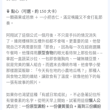
🍵 點心（可選，約 150 大卡）
一顆蘋果或芭樂 ＋ 一小把杏仁，滿足嘴饞又不會打亂節
奏。
阿翔試了這個公式一個月後，不只是手抖的情況消失
了，連爬樓梯到五樓外拍都不會喘。更重要的是，他發
現自己不再需要刻意「節食」，因為每一次在超商選購
午餐時，他懂得用
原型食物
的眼光看待架上那些包裝——
拿起一盒蔬菜沙拉、一包即食雞胸肉、一罐無糖豆漿，
就是完美的懶人組合。而週末去傳統市場，他會學小瑩
那樣跟菜販聊：「今天有在地的小農地瓜嗎？」那種人
與食物之間的連結，讓飲食有了溫度，就像他拍下的每
一張有故事的照片。
如果你也渴望這種「有感日常成就」，不必急著記住所
有營養素的名字。從明天早上開始，試著用這個
懶人公
式
填空：
一份原型澱粉 + 一份優質蛋白 + 兩到三份繽紛