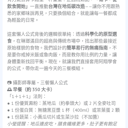
飲食開始」
一直推動
台灣在地低碳改造
——讓你不用跟熟
悉的家鄉味說再見，只要換個組合，就能讓每一餐都成
為輕盈的日常。
這套懶人公式背後的邏輯很單純：透過
科學化的原型選
食
，在琳瑯滿目的超商與傳統市場中，找出那些最接近
原始樣貌的食物。我們設計的
簡單易行的無痛指南
，不
是要你戒掉米飯或魯肉飯，而是教你用比例的力量，讓
身體重新找回平衡。現在，就讓我們直接套用阿翔學會
的公式，帶你走一遍今天的三餐模組。
📷 攝影師專屬・三餐懶人公式
🌅 早餐（約 350 大卡）
「1＋1＋1」法則：
● 1 份優質澱粉：蒸地瓜（約拳頭大）或 2 片全麥吐司
● 1 份蛋白質：無糖黑豆漿 1 杯（400ml）或茶葉蛋 2 顆
● 1 份蔬菜：小黃瓜切片或生菜沙拉（不加醬）
小瑩提醒：地瓜連皮吃，膳食纖維更多，肚子更有飽足