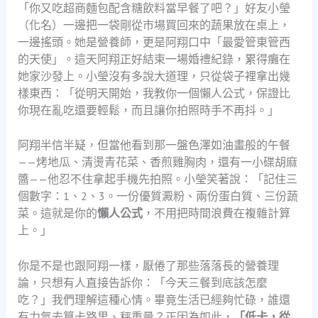
「你又吃超商麵包配含糖飲料當早餐了吧？」好友小瑩
（化名）一邊把一袋剛從市場買回來的蔬果放在桌上，
一邊搖頭。她是營養師，更是阿翔口中「最愛管東管西
的天使」。這天阿翔正好結束一場婚禮紀錄，累得癱在
她家沙發上。小瑩沒有多說大道理，只從袋子裡拿出幾
樣東西：「從明天開始，我教你一個懶人公式，保證比
你現在亂吃還要輕鬆，而且讓你拍照時手不再抖。」
阿翔半信半疑，但當他看到那一盤色澤如油畫般的午餐
——烤地瓜、清燙青花菜、香煎雞胸肉，還有一小碟胡麻
醬——他忍不住拿起手機先拍照。小瑩笑著說：「記住三
個數字：1、2、3。一份優質澱粉、兩份蛋白質、三份蔬
菜。這就是你的
懶人公式
，不用把時間浪費在複雜計算
上。」
你是不是也跟阿翔一樣，厭倦了那些落落長的營養理
論，只想有人直接告訴你：「今天三餐到底該怎麼
吃？」我們理解這種心情。畢竟生活已經夠忙碌，誰還
有力氣去算卡路里、秤重量？正因為如此，
「低卡，從