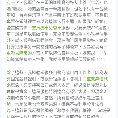
有一次，我那位在三重開咖啡廳的好友小雅（化名）也
遇到麻煩。她的店需要一筆錢翻修，但名下只有一台機
車和一台老舊汽車，而且平時上下班都要用車，不想把
車留在當舖裡本來以為這辦法行不通，結果我告訴她有
些當舖提供
三重汽機車免留車
服務，只要安裝GPS定位，
車子還是可以繼續使用，完全不影響生活。小雅半信半
疑去試，順利借到翻修金，現在咖啡廳生意變好，她還
打算把原本另一間當舖的舊案子轉過來，因為發現有
三
重轉當降息
的方案，可以降低每月負擔。她笑說：「早
知道當舖這麼人性化，我就不用跟親戚低頭借錢了。」
除了這些，我還聽說很多自營商或自由工作者，因為沒
有固定薪轉證明，被銀行拒絕後，會利用
三重支票借款
來應急。只要持有公司或個人支票，經過徵信後就能快
速取得資金。這種服務特別適合有穩定客源、但現金流
週期較長的小老闆。當然，所有借款都必須是正當用
途，當舖業者也會審查來源，確保不被利用於非法行
為。這就是我反覆強調的「救急不救窮」精神——當舖是
給你一個喘息的空間，不是讓你養成依賴的提款機。