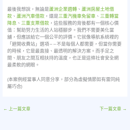
最後我想說，無論是
蘆洲企業週轉
、
蘆洲房屋土地借
款
、
蘆洲汽車借款
，還是
三重汽機車免留車
、
三重轉當
降息
、
三重支票借款
，這些服務的背後都有一個核心價
值：幫助努力生活的人站穩腳步。我們不需要美化當
舖，但應該給它一個公平的評價。它就像導航系統裡的
「避開收費站」選項——不是每個人都需要，但當你需要
的時候，它是最直接、最透明的解決方案。而手足之
間、朋友之間互相扶持的溫度，也正是這條社會安全網
最柔軟的網眼。
(本案例經當事人同意分享，部分為虛擬情節如有雷同純
屬巧合)
←
上一篇文章
下一篇文章
→