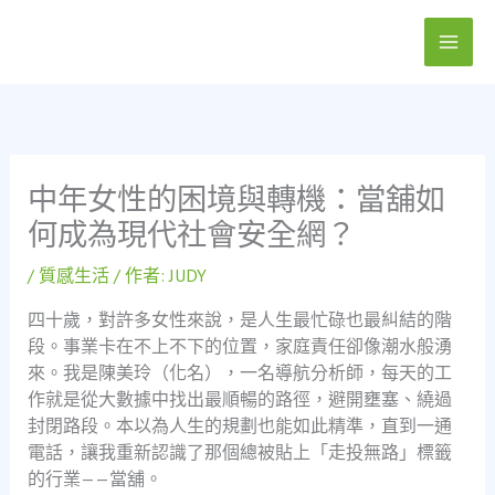
跳
至
主
要
內
容
中年女性的困境與轉機：當舖如
何成為現代社會安全網？
/
質感生活
/ 作者:
JUDY
四十歲，對許多女性來說，是人生最忙碌也最糾結的階
段。事業卡在不上不下的位置，家庭責任卻像潮水般湧
來。我是陳美玲（化名），一名導航分析師，每天的工
作就是從大數據中找出最順暢的路徑，避開壅塞、繞過
封閉路段。本以為人生的規劃也能如此精準，直到一通
電話，讓我重新認識了那個總被貼上「走投無路」標籤
的行業——當舖。