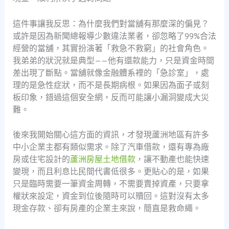
這件事讓我反思：為什麼我們對當舖有那麼深的偏見？
或許是因為新聞總報導少數違法業者，卻忽略了99%合法
經營的當舖，其實扮演著「救急不救窮」的社會角色。
我弟弟的狀況就是典型——他有還款能力，只是資金時間
差出現了斷點。當舖就像金融體系裡的「急診室」，處
理的是急性症狀，而不是長期病根。如果因為面子或刻
板印象，錯過這個安全網，反而可能讓小漏洞變成大災
難。
後來我開始關心這方面的資訊，才發現蘆洲地區有許多
中小企業主都有類似需求。除了汽車借款，還有專為廠
房或住宅設計的
蘆洲房屋土地借款
，讓不動產也能快速
變現，而且利息比民間代書低很多。更貼心的是，如果
只是臨時需要一筆資金周轉，不需要賣掉資產，只要拿
權狀來設定，資金到位後隨時可以贖回。這對沒有太多
現金存款、卻有房產的企業主來說，簡直是救命繩。