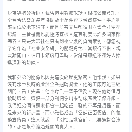
身為導航分析師，我習慣用數據說話。根據公開資訊，
全台合法當舖每年協助數十萬件短期融資案件，平均利
率遠低於地下錢莊，而且所有交易都須開立當票並留存
紀錄，主管機關也能隨時查核。這套制度比許多國家都
完善。只是大眾往往只看到極少數的負面案例，卻忽視
了它作為「社會安全網」的關鍵角色：當銀行不借、親
友難開口、信用卡額度用盡時，當舖是那道不讓好人掉
進深淵的防線。
我和弟弟的關係也因為這次經歷更緊密。他常說，如果
沒有那筆及時的蘆洲企業週轉資金，他的工廠可能已經
關門，員工失業，他也背負一輩子債務。現在他每個月
按時還款，還把一部分利潤拿出來幫廠區做環保升級。
我們姐弟倆每週末都會一起吃飯，聊的不再是煩惱，而
是未來的新計畫。而小雅也成為「當舖正面價值」的義
務宣傳員，逢人就說：「別怕走進當舖，只要選對合法
的，那是幫你渡過難關的貴人。」