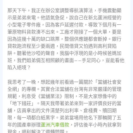
那天下午，我正在辦公室調整導航演算法，手機震動顯
示是弟弟來電。他語氣急促，說自己在新北蘆洲經營的
小型電子零件廠，因為客戶延遲付款，導致下個月有一
筆原物料貨款湊不出來。工廠才剛接了一個大單，要是
因為這幾十萬的缺口跳票，整個供應鏈都會斷掉。銀行
貸款跑流程至少要兩週，民間借貸又怕遇到高利貸陷
阱。聽著他沙啞的聲音，我腦中浮現的是小時候爸媽加
班，我們姐弟倆互相照顧的畫面——手足同心，豈能看他
陷入絕境？
我思考了一晚，想起幾年前看過一篇關於「當舖社會安
全網」的專欄。其實合法當舖在台灣有非常嚴謹的管理
規範，利息受《當舖業法》限制，不是大家想像中的
「地下錢莊」。隔天我帶著弟弟來到一家評價良好的當
舖，店員拿出的文件清楚列出利率、倉棧費、贖回期
限，每一項都白紙黑字。弟弟當場用他名下那輛開了五
年的國產車辦理
蘆洲汽車借款
，評估後半小時內就拿到
現金，順利解決了週轉問題。