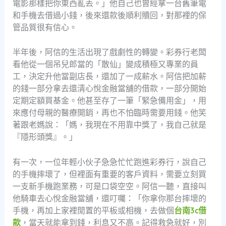
電影那樣把你東西亂丟。」他自己也曾經拿一台舊筆電
和手機去借過小錢，後來還款後順利贖回，對那裡的保
管品質很有信心。
半年後，阿信的生活出現了戲劇性的轉變。彩券行老闆
看他從一個吊兒郎當的「散仙」變成積極又專業的員
工，決定升他當副店長，還加了一成薪水。阿信把加薪
的錢一部分拿去還清心悅金融當舖的借款，一部分開始
定期定額買基金。他甚至存了一筆「緊急備用金」，用
來應付母親的醫療開銷，再也不怕臨時需要用錢。他笑
著跟老媽說：「媽，我現在不用靠中獎了，我自己就是
『隱形頭獎』。」
有一次，一位年輕小伙子急急忙忙跑進彩券行，說自己
的手機摔壞了，但裡面有重要的客戶資料，需要立刻買
一支新手機跑業務，可是口袋空空。阿信一聽，直接叫
他騎車去心悅金融當舖，還叮囑：「你拿你那台摔壞的
手機，再加上家裡閒置的平板或相機，去做個
台南3c借
款
，當天就能拿到錢，利息又不高。記得救急就好，別