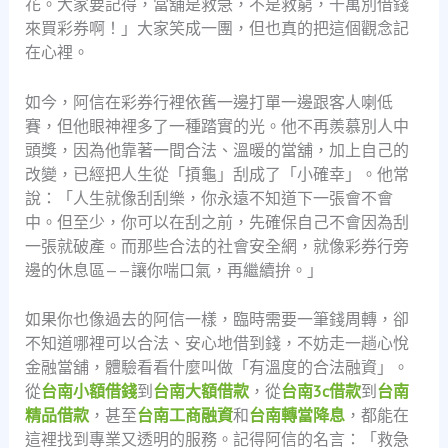
花。大家要記得，當舖是救急，不是救窮，千萬別借錢
來買彩券啊！」大家笑成一團，但也真的把這個觀念記
在心裡。
如今，阿信在彩券行裡依舊一邊打單一邊跟客人喇低
賽，但他眼神裡多了一種踏實的光。他不再羨慕別人中
頭獎，因為他靠著一間合法、溫暖的當舖，加上自己的
改變，已經把人生從「摃龜」刮成了「小確幸」。他常
說：「人生就像刮刮樂，你永遠不知道下一張會不會
中。但至少，你可以在刮之前，先確保自己不會因為刮
一張就破產。而那些合法的社會安全網，就像彩券行旁
邊的休息區——讓你喘口氣，再繼續拚。」
如果你也像過去的阿信一樣，臨時需要一筆錢周轉，卻
不知道哪裡可以合法、安心地借到錢，不妨走一趟心悅
金融當舖，體驗看看什麼叫做「有溫度的合法融資」。
從
台南小額借錢
到
台南大額借款
，從
台南3c借款
到
台南
精品借款
，甚至
台南工商融資
和
台南轉當降息
，都能在
這裡找到專業又透明的服務。記得阿信的名言：「救急