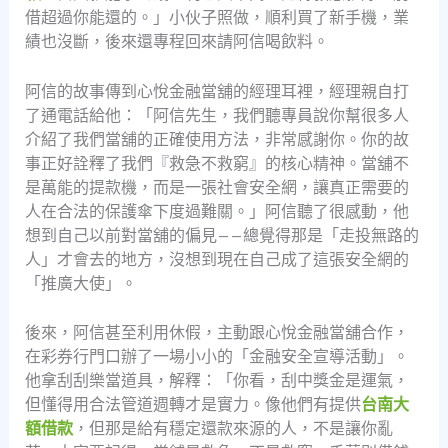
借超過你能還的。」小伙子照做，順利買了新手機，業
績也沒斷，後來還專程回來請阿信喝飲料。
阿信的故事傳到心悅金融當舖的經理耳裡，經理親自打
了通電話給他：「阿信先生，我們聽專員說你幫很多人
介紹了我們當舖的正確使用方法，非常感謝你。你的故
事正好詮釋了我們『救急不救窮』的核心精神。當舖不
是萬能的提款機，而是一張社會安全網，讓真正需要的
人在合法的保護傘下度過難關。」阿信聽了很感動，他
想到自己以前對當舖的偏見——總覺得那是「走投無路的
人」才會去的地方，沒想到現在自己成了這張安全網的
「推廣大使」。
後來，阿信甚至利用休假，主動跟心悅金融當舖合作，
在彩券行門口辦了一場小小的「金融安全宣導活動」。
他拿刮刮樂當道具，解釋：「你看，刮中獎金是運氣，
但懂得用合法管道週轉才是實力。像他們有提供
台南大
額借款
，但那是給有穩定還款來源的人，不是讓你亂