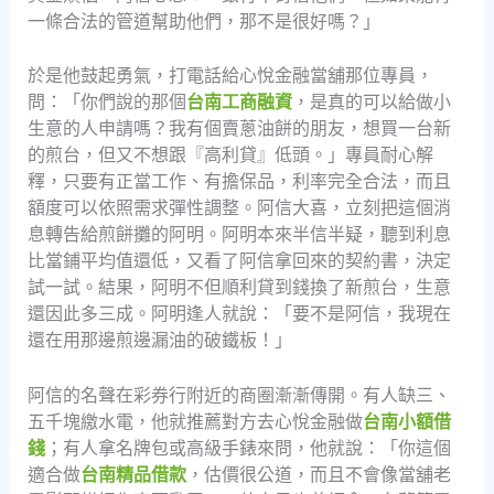
一條合法的管道幫助他們，那不是很好嗎？」
於是他鼓起勇氣，打電話給心悅金融當舖那位專員，
問：「你們說的那個
台南工商融資
，是真的可以給做小
生意的人申請嗎？我有個賣蔥油餅的朋友，想買一台新
的煎台，但又不想跟『高利貸』低頭。」專員耐心解
釋，只要有正當工作、有擔保品，利率完全合法，而且
額度可以依照需求彈性調整。阿信大喜，立刻把這個消
息轉告給煎餅攤的阿明。阿明本來半信半疑，聽到利息
比當鋪平均值還低，又看了阿信拿回來的契約書，決定
試一試。結果，阿明不但順利貸到錢換了新煎台，生意
還因此多三成。阿明逢人就說：「要不是阿信，我現在
還在用那邊煎邊漏油的破鐵板！」
阿信的名聲在彩券行附近的商圈漸漸傳開。有人缺三、
五千塊繳水電，他就推薦對方去心悅金融做
台南小額借
錢
；有人拿名牌包或高級手錶來問，他就說：「你這個
適合做
台南精品借款
，估價很公道，而且不會像當舖老