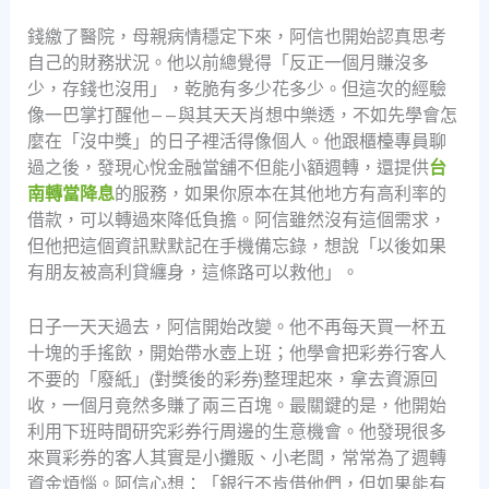
錢繳了醫院，母親病情穩定下來，阿信也開始認真思考
自己的財務狀況。他以前總覺得「反正一個月賺沒多
少，存錢也沒用」，乾脆有多少花多少。但這次的經驗
像一巴掌打醒他——與其天天肖想中樂透，不如先學會怎
麼在「沒中獎」的日子裡活得像個人。他跟櫃檯專員聊
過之後，發現心悅金融當舖不但能小額週轉，還提供
台
南轉當降息
的服務，如果你原本在其他地方有高利率的
借款，可以轉過來降低負擔。阿信雖然沒有這個需求，
但他把這個資訊默默記在手機備忘錄，想說「以後如果
有朋友被高利貸纏身，這條路可以救他」。
日子一天天過去，阿信開始改變。他不再每天買一杯五
十塊的手搖飲，開始帶水壺上班；他學會把彩券行客人
不要的「廢紙」(對獎後的彩券)整理起來，拿去資源回
收，一個月竟然多賺了兩三百塊。最關鍵的是，他開始
利用下班時間研究彩券行周邊的生意機會。他發現很多
來買彩券的客人其實是小攤販、小老闆，常常為了週轉
資金煩惱。阿信心想：「銀行不肯借他們，但如果能有