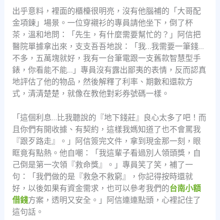
出乎意料，裡面的櫃檯很明亮，沒有他腦補的「大哥配
金項鍊」場景。一位穿襯衫的專員請他坐下，倒了杯
茶，溫和地問：「先生，有什麼需要幫忙的？」阿信把
醫院單據拿出來，支支吾吾地說：「我…我需要一筆錢…
不多，五萬塊就好，我有一台筆電跟一支舊款智慧型手
錶，你看能不能…」專員沒有露出鄙夷的表情，反而認真
地評估了他的物品，然後解釋了利率、期數和還款方
式，清清楚楚，就像在教他對彩券號碼一樣。
「這個利息…比我聽說的『地下錢莊』良心太多了吧！而
且你們有開收據、有契約，這樣我媽知道了也不會罵我
『跟歹路走』。」阿信簽完文件，拿到現金那一刻，眼
眶竟有點熱。他自嘲：「我這輩子看過別人領頭獎，自
己倒是第一次領『救命獎』。」專員笑了笑，補了一
句：「我們做的是『救急不救窮』，你記得按時還就
好，以後如果有資金需求，也可以參考我們的
台南小額
借錢
方案，透明又安全。」阿信連連點頭，心裡記住了
這句話。