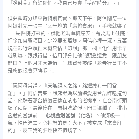
『發財夢』留給你們，我自己負責『夢醒時分』。」
但夢醒時分總來得特別真實。那天下午，阿信剛幫一位
阿嬤對完一張中了兩千塊的「麻將賓果」，手機就響了
——是醫院打來的，說他老媽血糖爆表，需要馬上住院，
押金加自費項目，少說要五萬塊。阿信心裡一沉，五萬
塊在銀行戶頭裡大概只佔「幻想」那一欄。他信用卡早
就刷爆，跟銀行借？信用評分比他的頭髮還禿。跟朋友
開口？上個月才因為借三千塊買菸被酸「彩券行員工不
是應該很會算牌嗎？」
「阮阿母常講，『天無絕人之路，路邊總有一間當
舖』。」阿信苦笑，想起老媽以前總愛用台語碎唸這句
話。他騎著那台排氣管像在咳嗽的老機車，在台南街頭
繞了兩圈，最後停在一間招牌乾淨、門口還種了一排小
盆栽的當舖前——
心悅金融當舖（化名）
。他深吸一口
氣，推門進去，心裡想的是：大不了被當成「來賣肝
的」，反正我的肝也快不值錢了。