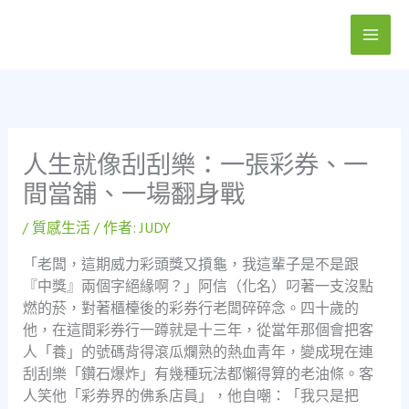
跳
至
主
要
內
容
人生就像刮刮樂：一張彩券、一
間當舖、一場翻身戰
/
質感生活
/ 作者:
JUDY
「老闆，這期威力彩頭獎又摃龜，我這輩子是不是跟
『中獎』兩個字絕緣啊？」阿信（化名）叼著一支沒點
燃的菸，對著櫃檯後的彩券行老闆碎碎念。四十歲的
他，在這間彩券行一蹲就是十三年，從當年那個會把客
人「養」的號碼背得滾瓜爛熟的熱血青年，變成現在連
刮刮樂「鑽石爆炸」有幾種玩法都懶得算的老油條。客
人笑他「彩券界的佛系店員」，他自嘲：「我只是把