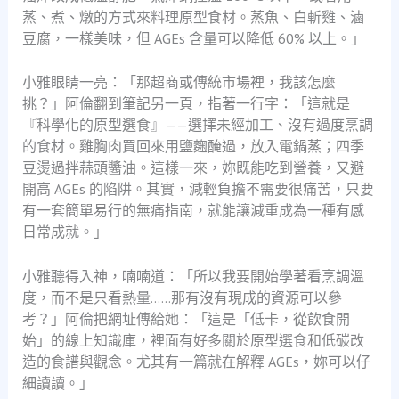
蒸、煮、燉的方式來料理原型食材。蒸魚、白斬雞、滷
豆腐，一樣美味，但 AGEs 含量可以降低 60% 以上。」
小雅眼睛一亮：「那超商或傳統市場裡，我該怎麼
挑？」阿倫翻到筆記另一頁，指著一行字：「這就是
『科學化的原型選食』——選擇未經加工、沒有過度烹調
的食材。雞胸肉買回來用鹽麴醃過，放入電鍋蒸；四季
豆燙過拌蒜頭醬油。這樣一來，妳既能吃到營養，又避
開高 AGEs 的陷阱。其實，減輕負擔不需要很痛苦，只要
有一套簡單易行的無痛指南，就能讓減重成為一種有感
日常成就。」
小雅聽得入神，喃喃道：「所以我要開始學著看烹調溫
度，而不是只看熱量……那有沒有現成的資源可以參
考？」阿倫把網址傳給她：「這是「低卡，從飲食開
始」的線上知識庫，裡面有好多關於原型選食和低碳改
造的食譜與觀念。尤其有一篇就在解釋 AGEs，妳可以仔
細讀讀。」