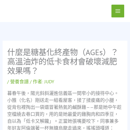
跳
至
主
要
內
容
什麼是糖基化終產物（AGEs）？
高溫油炸的低卡食材會破壞減肥
效果嗎？
/
營養食譜
/ 作者:
JUDY
暮春午後，陽光斜斜灑進信義區一間窄小的接待中心。
小雅（化名）剛送走一組看屋客，揉了揉痠痛的小腿，
從背包裡掏出一袋還冒著熱氣的鹹酥雞——那是她中午趁
空檔繞去巷口買的，用的是她最愛的雞胸肉和四季豆，
自以為「低卡又解饞」。正當她張嘴要咬下，同事兼多
年好友阿倫端著一杯無糖烏龍走過來，搖搖頭嘆道：