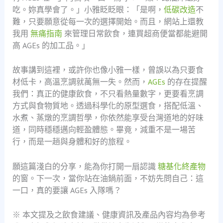
吃。妳真學會了。」小雅眨眨眼：「是啊，
低碳改造
不
難，只要願意從每一次的選擇開始。而且，網站上還教
我用
無痛指南
來管理日常飲食，連買超商便當都能避開
高 AGEs 的加工品。」
故事講到這裡，或許你也像小雅一樣，曾誤以為只要食
材低卡，高溫烹調就萬無一失。然而，
AGEs
的存在提醒
我們：真正的健康飲食，不只看熱量數字，更要看烹調
方式與食物質地。透過科學化的原型選食，搭配低溫、
水煮、蒸燉的烹調哲學，你依然能享受台灣道地的好味
道，同時穩穩邁向輕盈體態。畢竟，減重不是一場苦
行，而是一趟與身體和好的旅程。
願這篇淺白的分享，能為你打開一扇認識
糖基化終產物
的窗。下一次，當你站在油鍋前面，不妨先問自己：這
一口，真的要讓 AGEs 入隊嗎？
※ 本文提及之飲食建議、健康資訊及產品內容均為參考