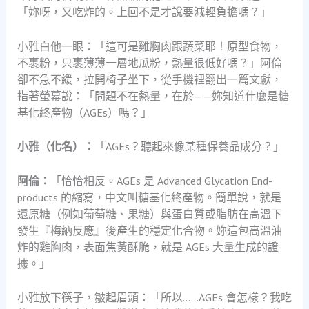
「妳呀，又吃炸的。上回不是才說要減輕負擔嗎？」
小雅白他一眼：「這可是雞胸肉跟蔬菜耶！原型食物，
不裹粉，只裹薄薄一層地瓜粉，熱量很低好嗎？」阿倫
卻不急不緩，拉開椅子坐下，從手機裡翻出一篇文獻，
指著螢幕說：「問題不在熱量，在於——妳知道什麼是糖
基化終產物（AGEs）嗎？」
小雅（化名）：
「AGEs？聽起來像某種保養品成分？」
阿倫：
「恰恰相反。AGEs 是 Advanced Glycation End-
products 的縮寫，中文叫糖基化終產物。簡單說，就是
還原糖（例如葡萄糖、果糖）與蛋白質或脂肪在高溫下
發生『梅納反應』後產生的穩定化合物。妳這包高溫油
炸的雞胸肉，表面焦黃酥脆，就是 AGEs 大量生成的證
據。」
小雅放下筷子，皺起眉頭：「所以……AGEs 會怎樣？我吃