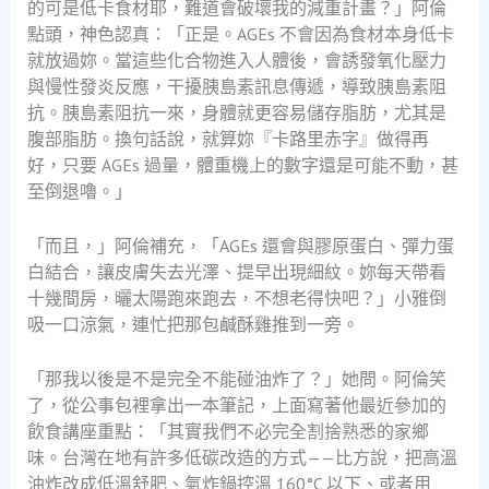
的可是低卡食材耶，難道會破壞我的減重計畫？」阿倫
點頭，神色認真：「正是。AGEs 不會因為食材本身低卡
就放過妳。當這些化合物進入人體後，會誘發氧化壓力
與慢性發炎反應，干擾胰島素訊息傳遞，導致胰島素阻
抗。胰島素阻抗一來，身體就更容易儲存脂肪，尤其是
腹部脂肪。換句話說，就算妳『卡路里赤字』做得再
好，只要 AGEs 過量，體重機上的數字還是可能不動，甚
至倒退嚕。」
「而且，」阿倫補充，「AGEs 還會與膠原蛋白、彈力蛋
白結合，讓皮膚失去光澤、提早出現細紋。妳每天帶看
十幾間房，曬太陽跑來跑去，不想老得快吧？」小雅倒
吸一口涼氣，連忙把那包鹹酥雞推到一旁。
「那我以後是不是完全不能碰油炸了？」她問。阿倫笑
了，從公事包裡拿出一本筆記，上面寫著他最近參加的
飲食講座重點：「其實我們不必完全割捨熟悉的家鄉
味。台灣在地有許多低碳改造的方式——比方說，把高溫
油炸改成低溫舒肥、氣炸鍋控溫 160°C 以下、或者用