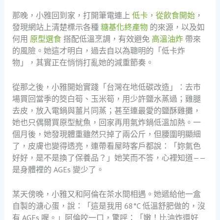
那晚，小雅回到家，打開筆電連上
低卡，從飲食開始
，
發現網站上清楚標示各種
糖基化終產物
的來源，以及如
何用
原型選食
搭配低溫烹調，有效避免
高溫油炸
帶來
的風險。她這才明白，過去自以為聰明的「低卡炸
物」，其實正在悄悄打亂她的減重節奏。
從那之後，小雅開始實踐「台灣在地低碳改造」：去市
場買回當季的筊白筍、玉米筍，用少許鹽水蒸過；雞腿
去皮，放入電鍋與薑片同蒸；甚至連最愛的鹽酥雞攤，
她也只偶爾買原型魷魚，回家再用氣炸鍋低溫加熱。一
個月後，她發現體重雖然只掉了兩公斤，但腰圍明顯細
了，皮膚也變得透亮，連帶看屋時客戶都說：「妳氣色
好好，是不是換了保養品？」她笑而不答，心裡知道——
是身體裡的 AGEs 變少了。
某天傍晚，小雅又和阿倫在茶水間相遇。她遞給他一盒
自製的溏心蛋，說：「這是我用 68°C 低溫舒肥做的，沒
有 AGEs 喔。」阿倫咬一口，驚呼：「嫩！比油炸還好