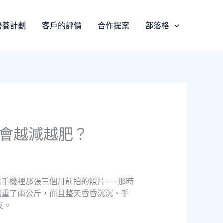
營養計劃
客戶的評價
合作提案
部落格
低會越減越肥？
手機裡那張三個月前拍的照片——那時
還重了兩公斤，而且整天昏昏沉沉、手
友。