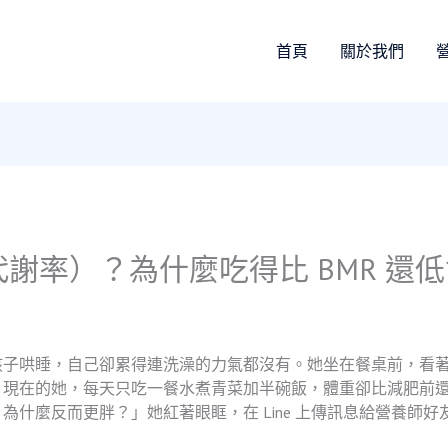
首頁
關於我們
代謝率）？為什麼吃得比 BMR 還
孩子哄睡，自己卻累得連洗澡的力氣都沒有。她坐在餐桌前，看著
。現在的她，每天只吃一餐水煮青菜加半碗飯，體重卻比減肥前
什麼反而更胖？」她紅著眼眶，在 Line 上傳訊息給營養師好