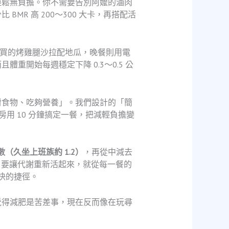
輕鬆無負擔。你不需要告別阿嬤的滷肉
R 高 200～300 大卡，再搭配活
商買的烤雞腿沙拉配地瓜，晚餐則用電
開始每週穩定下降 0.3～0.5 公
對食物、吃夠營養」。我們設計的「簡
用 10 分鐘搞定一餐，把減輕負擔變
係數（久坐上班族約 1.2）
，再從中減去
式。要讓代謝重新活起來，就從每一餐的
快的捷徑。
覺得減肥是苦差事，現在反而像在玩尋