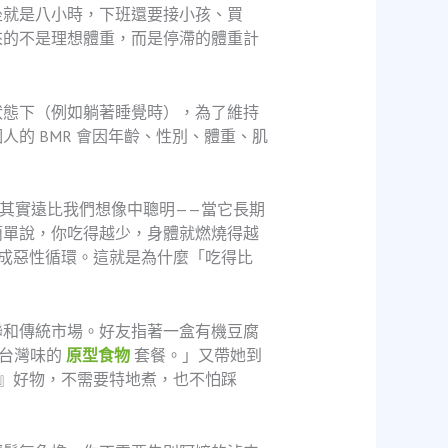
坐就是八小時，下班還要接小孩、買
來的不是理想體重，而是停滯的體重計
止狀態下（例如躺著睡覺時），為了維持
的 BMR 會因年齡、性別、體重、肌
體其實遠比我們想像中聰明——當它長期
簡單說，你吃得越少，身體就燃燒得越
成惡性循環。這就是為什麼「吃得比
聯和傳統市場。好友指著一盒有機豆腐
滿台灣味的
原型食物
套餐。」又帶她到
』好物，不需要特地煮，也不怕踩