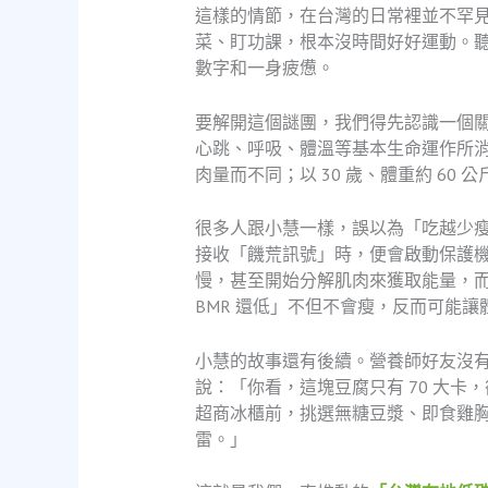
這樣的情節，在台灣的日常裡並不罕
菜、盯功課，根本沒時間好好運動。
數字和一身疲憊。
要解開這個謎團，我們得先認識一個關
心跳、呼吸、體溫等基本生命運作所消
肉量而不同；以 30 歲、體重約 60 公
很多人跟小慧一樣，誤以為「吃越少瘦
接收「饑荒訊號」時，便會啟動保護
慢，甚至開始分解肌肉來獲取能量，
BMR 還低」不但不會瘦，反而可能
小慧的故事還有後續。營養師好友沒
說：「你看，這塊豆腐只有 70 大卡
超商冰櫃前，挑選無糖豆漿、即食雞
雷。」