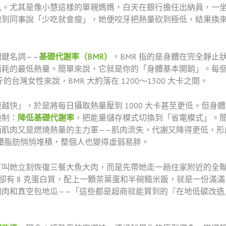
見。尤其是像小慧這樣的單親媽媽，白天在銀行擔任出納員，一
聽到同事說「少吃就會瘦」，她便咬牙把熱量砍到極低，結果換
鍵名詞——
基礎代謝率（BMR）
。BMR 指的是身體在完全靜
耗的最低熱量。簡單來說，它就是你的「身體基本開銷」。每個人
斤的台灣女性來說，BMR 大約落在 1200～1300 大卡之間。
越快」，於是將每日攝取熱量壓到 1000 大卡甚至更低。但身
機制：
降低基礎代謝率
，把能量儲存模式切換到「省電模式」。
而肌肉又是燃燒熱量的主力軍——肌肉流失，代謝又降得更低，形
讓體脂肪悄悄堆積，整個人也變得虛弱易胖。
有叫她立刻恢復三餐大魚大肉，而是先帶她走一趟住家附近的全
，卻有 8 克蛋白質，配上一顆茶葉蛋和半碗糙米飯，就是一份滿
胸肉和真空包地瓜——「這些都是超商就能買到的『在地低碳改造