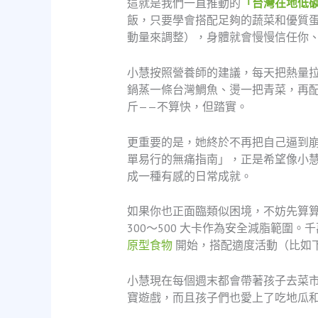
這就是我們一直推動的
「台灣在地低
飯，只要學會搭配足夠的蔬菜和優質蛋白
動量來調整），身體就會慢慢信任你
小慧按照營養師的建議，每天把熱量拉
鍋蒸一條台灣鯛魚、燙一把青菜，再配半
斤——不算快，但踏實。
更重要的是，她終於不再把自己逼到
單易行的無痛指南」，正是希望像小慧這
成一種有感的日常成就。
如果你也正面臨類似困境，不妨先算算
300～500 大卡作為安全減脂範圍
原型食物
開始，搭配適度活動（比如下
小慧現在每個週末都會帶著孩子去菜
寶遊戲，而且孩子們也愛上了吃地瓜