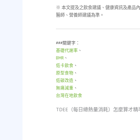
※ 本文提及之飲食建議、健康資訊及產品
醫師、營養師建議為準。
###關鍵字：
基礎代謝率
、
BMR
、
低卡飲食
、
原型食物
、
低碳改造
、
無痛減重
、
台灣在地飲食
TDEE（每日總熱量消耗）怎麼算才