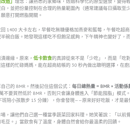
碳改造」
理念：讓熟悉的家鄉味，透過科學化的原型選食，變得
，並把份量控制在合理的熱量範圍內（通常建議每日攝取至少比 BM
、願意打開燃脂開關。
回 1400 大卡左右，早餐吃無糖優格加燕麥和藍莓，午餐吃超
碗白飯。她發現這樣吃不但飽足感夠，下午精神也變好了，而且體重
崩潰邊緣。原來，
低卡飲食
的真諦從來不是「少吃」，而是「吃
樣的忙碌媽媽，能在超商結帳的 30 秒內做出聰明選擇，在廚房
自己的 BMR。然後記住這個公式：
每日總熱量 = BMR × 活動
。千萬不要貿然低於 BMR，否則只會讓身體進入「節能囤脂」模
班陪小孩散步 15 分鐘），你會發現——原來好好吃飯，才是最
市場，讓他們自己選一種當季蔬菜回家料理。她笑著說：「以前
和毛豆。」當飲食有了溫度，身體自然會給你最溫柔的回饋。