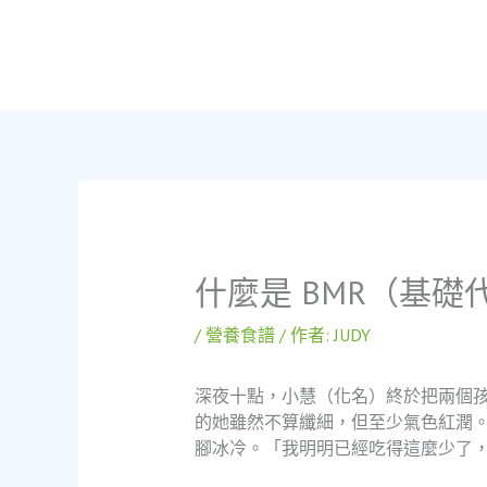
跳
至
主
要
內
容
什麼是 BMR（基礎
/
營養食譜
/ 作者:
JUDY
深夜十點，小慧（化名）終於把兩個
的她雖然不算纖細，但至少氣色紅潤
腳冰冷。「我明明已經吃得這麼少了，為