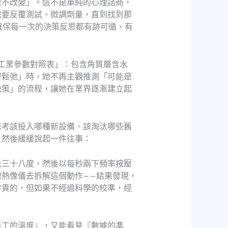
麼不改變」。這不是單純的心理諮商，
需要反覆測試、微調劑量，直到找到那
確保每一次的決策反思都有跡可循、有
膚工業參數對照表」：包含角質層含水
膚鬆弛」時，她不再主觀推測「可能是
決策」的流程，讓她在業界逐漸建立起
思考該投入哪種新設備、該淘汰哪些舊
，然後緩緩說起一件往事：
氏三十八度，然後以每秒兩下頻率按壓
熱像儀去拆解這個動作——結果發現，
珍貴的，但如果不經過科學的校準，經
手工的溫度』，又能看見『數據的準