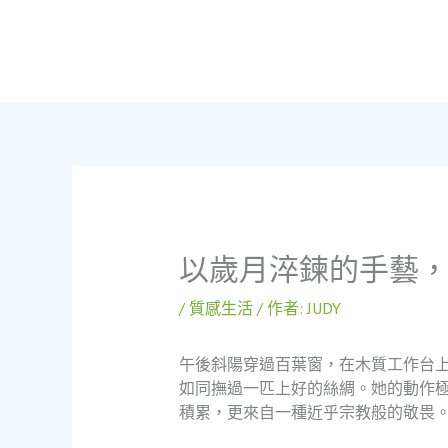
跳
至
主
要
內
容
以歲月淬鍊的手藝，
/
質感生活
/ 作者:
JUDY
午後斜陽穿過百葉窗，在木質工作台上
如同撫過一匹上好的絲綢。她的動作
積累，更來自一種近乎宗教般的敬畏