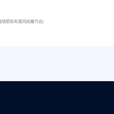
擬情節如有雷同純屬巧合)