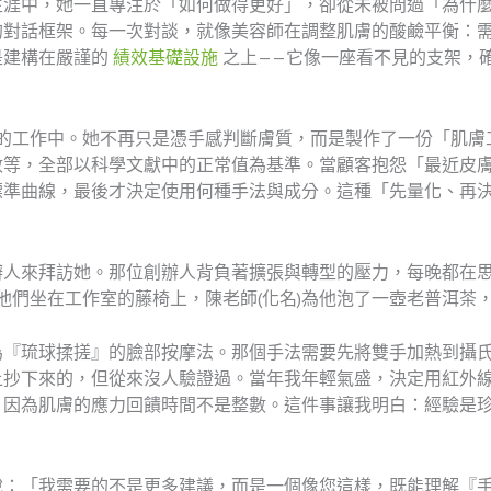
生涯中，她一直專注於「如何做得更好」，卻從未被問過「為什
的對話框架。每一次對談，就像美容師在調整肌膚的酸鹼平衡：
是建構在嚴謹的
績效基礎設施
之上——它像一座看不見的支架，
己的工作中。她不再只是憑手感判斷膚質，而是製作了一份「肌
數等，全部以科學文獻中的正常值為基準。當顧客抱怨「最近皮
標準曲線，最後才決定使用何種手法與成分。這種「先量化、再
辦人來拜訪她。那位創辦人背負著擴張與轉型的壓力，每晚都在
。他們坐在工作室的藤椅上，陳老師(化名)為他泡了一壺老普洱茶
為『琉球揉搓』的臉部按摩法。那個手法需要先將雙手加熱到攝
上抄下來的，但從來沒人驗證過。當年我年輕氣盛，決定用紅外線
，因為肌膚的應力回饋時間不是整數。這件事讓我明白：經驗是
說：「我需要的不是更多建議，而是一個像您這樣，既能理解『