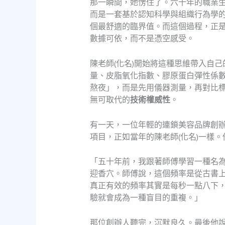
那一瞬間，她愣住了。六十年的職業
而是一套基於認知科學與組織行為學
個最舒適的臨界值。而這個過程，正
數據可依，而不是憑空感受。
陳老師(化名)開始將這種思維帶入自
量、皮脂氧化指數、膠原蛋白彈性係
熬夜」，而是先用儀器測量，再對比
無可取代的
技術權威性
。
有一天，一位年輕的連鎖美容品牌創
項目，正如當年的陳老師(化名)一樣
「五十年前，我跟著師傅學習一種名
迎香穴。師傅說，這個頻率是從古書
真正有效的頻率其實是每秒一點八下
驗就會成為一種盲目的重複。」
那位創辦人聽完，沉默良久。最後他