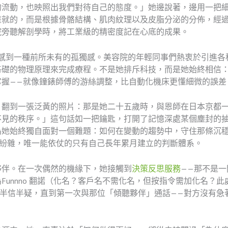
的流動，也映照出我們對待自己的態度。」她邊說著，邊用一把
畫就的，而是根據骨骼結構、肌肉紋理以及皮脂分泌的分佈，經
院旁聽解剖學時，將工業級的精密度記在心底的成果。
始感到一種前所未有的孤獨感。美容院的年輕同事們熱衷於引進
基礎的物理原理來完成療程。不是她排斥科技，而是她始終相信
掌握——就像鐘錶師傅的游絲調整，比自動化機床更懂細微的誤差
，翻到一張泛黃的照片：那是她二十五歲時，與恩師在日本京都
不見的秩序。」這句話如一把鑰匙，打開了記憶深處某個塵封的
為她始終獨自面對一個難題：如何在變動的趨勢中，守住那條沉
音紛雜，唯一能依仗的只有自己長年累月建立的判斷體系。
夥伴。在一次偶然的機緣下，她接觸到
決策反思服務
——那不是
Funnno 翻諾（化名？客戶名不需化名，但按指令需加化名？
原本半信半疑，直到第一次與那位「傾聽夥伴」通話——對方沒有