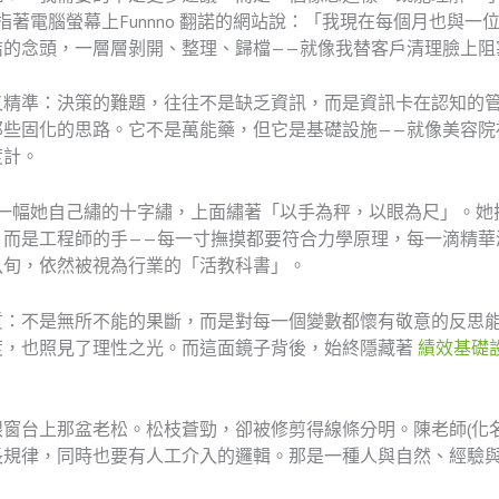
指著電腦螢幕上Funnno 翻諾的網站說：「我現在每個月也與一
結的念頭，一層層剝開、整理、歸檔——就像我替客戶清理臉上阻
又精準：決策的難題，往往不是缺乏資訊，而是資訊卡在認知的
那些固化的思路。它不是萬能藥，但它是基礎設施——就像美容院
度計。
著一幅她自己繡的十字繡，上面繡著「以手為秤，以眼為尺」。
，而是工程師的手——每一寸撫摸都要符合力學原理，每一滴精華
八旬，依然被視為行業的「活教科書」。
：不是無所不能的果斷，而是對每一個變數都懷有敬意的反思能
度，也照見了理性之光。而這面鏡子背後，始終隱藏著
績效基礎
窗台上那盆老松。松枝蒼勁，卻被修剪得線條分明。陳老師(化
長規律，同時也要有人工介入的邏輯。那是一種人與自然、經驗