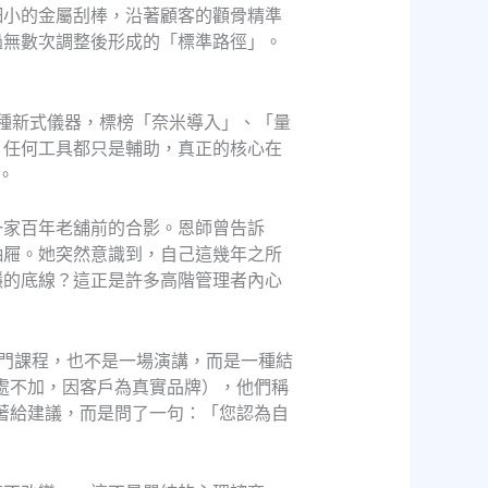
細小的金屬刮棒，沿著顧客的顴骨精準
過無數次調整後形成的「標準路徑」。
各種新式儀器，標榜「奈米導入」、「量
：任何工具都只是輔助，真正的核心在
。
一家百年老舖前的合影。恩師曾告訴
抽屜。她突然意識到，自己這幾年之所
穩的底線？這正是許多高階管理者內心
一門課程，也不是一場演講，而是一種結
此處不加，因客戶為真實品牌），他們稱
急著給建議，而是問了一句：「您認為自