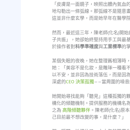
「皮膚是一面鏡子，映照出體內氣血
地勾勒出一條弧線。那弧線不是隨意
這並非什麼玄學，而是她早年在醫學
然而，最近這三年，陳老師(化名)開
子共振」，她卻始終堅持用手工與最
於操作者對
科學準確度
與
工業標準
的
某個失眠的夜晚，她在整理舊相簿時
她：「美容不是化妝，是雕琢一種看
以不安，並非因為技術落伍，而是因
深處的
CEO 決策孤獨
——當周圍的噪
她開始尋找能夠「聽見」這種孤獨的
構化的傾聽機制。提供服務的機構名為
之為
高階傾聽夥伴
。陳老師(化名)
己目前最不想改變的事，是什麼？」