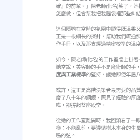
確』的前輩。」陳老師(化名)笑了，她
怎麼做，但會幫我把我腦袋裡那些糾
這個隱喻在當時的氛圍中顯得既溫柔
正是一根細長的探針，幫助我們疏通
作手冊，以及那支經過精密校準的溫
如今，陳老師(化名)的工作室牆上掛
她常說，美容師的手不是魔術師的手
度與工業標準
的堅持，讓她即使年屆
或許，這正是高階決策者最需要的品質
磨了八十年的銅鏡，照見了經驗的厚
嘩，卻撐起整座殿堂。
從她的工作室離開時，我回頭看了一眼
樣：不能亂剪，要遵循樹木本身的生
鳴的弦。