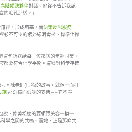
位
高階傾聽夥伴
對話。他從不告訴我該
塞的毛孔那樣。」
管道裡，形成堵塞。而
決策反思服務
，
裡必不可少的紫外線消毒櫃、標準化操
她把這句話送給每一位來訪的年輕同業。
液都要符合化學平衡。這種對
科學準確
力。陳老師(化名)的故事，就像一面打
設施
那沉穩而低調的支架——它不喧
名)說，修剪松樹的要領跟美容一模一
與科學之間的共鳴。而她，正是那條共