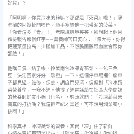
好貨」？
「阿明啊，你買冷凍的幹嘛？那都是『死菜』啦！」隔
壁攤的阿嫂扯開嗓門，順手塞給他一把帶泥的菠菜。
「你看這多『青』！」老陳尷尬地笑笑，卻想起上個月
體檢報告那個紅字——營養師苦口婆心：「陳大哥，你得
把蔬菜量拉高，少碰加工品，不然膽固醇跟血壓會跟你
翻臉！」
他嘆口氣，結了帳，拎著兩包冷凍青花菜、一包三色
豆，決定回家好好「驗證」一下。這個停車場裡什麼車
子都見過，維修、保養、調度門兒清，偏偏對「冷凍蔬
菜營養學」一竅不通。他撥了通電話給在社區大學開課
的營養師好友小娟（化名），劈頭就問：「冷凍蔬菜營
養真的打折嗎？我這把年紀才當爸，可不想用爛菜養小
孩啊！」
科學真相：冷凍蔬菜的營養，其實「凍」住了新鮮
小娟在電話那頭笑出來：「陳大哥，你冷靜！你知道