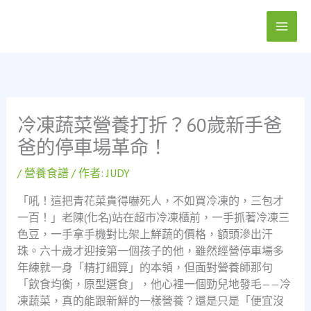
跳
至
主
要
內
容
冷凍蔬菜營養打折？60歲新手爸
爸的停車場革命！
/
營養食譜
/ 作者:
JUDY
「吼！這把青花菜貴得嚇死人，不如買冷凍的，三包才
一百！」老陳(化名)站在超市冷凍櫃前，一手抓著冷凍三
色豆，一手拿手機對比架上鮮蔬的價格，額頭滲出汗
珠。六十歲才迎接第一個孩子的他，雖然經營停車場多
年練就一身「精打細算」的本領，但面對營養師那句
「飲食均衡，原型選食」，他心裡一個勁兒地發毛——冷
凍蔬菜，真的能跟新鮮的一樣營養？還是只是「便宜沒