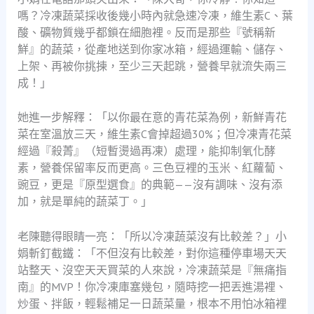
嗎？冷凍蔬菜採收後幾小時內就急速冷凍，維生素C、葉
酸、礦物質幾乎都鎖在細胞裡。反而是那些『號稱新
鮮』的蔬菜，從產地送到你家冰箱，經過運輸、儲存、
上架、再被你挑揀，至少三天起跳，營養早就流失兩三
成！」
她進一步解釋：「以你最在意的青花菜為例，新鮮青花
菜在室溫放三天，維生素C會掉超過30%；但冷凍青花菜
經過『殺菁』（短暫燙過再凍）處理，能抑制氧化酵
素，營養保留率反而更高。三色豆裡的玉米、紅蘿蔔、
豌豆，更是『原型選食』的典範——沒有調味、沒有添
加，就是單純的蔬菜丁。」
老陳聽得眼睛一亮：「所以冷凍蔬菜沒有比較差？」小
娟斬釘截鐵：「不但沒有比較差，對你這種停車場天天
站整天、沒空天天買菜的人來說，冷凍蔬菜是『無痛指
南』的MVP！你冷凍庫塞幾包，隨時挖一把丟進湯裡、
炒蛋、拌飯，輕鬆補足一日蔬菜量，根本不用怕冰箱裡