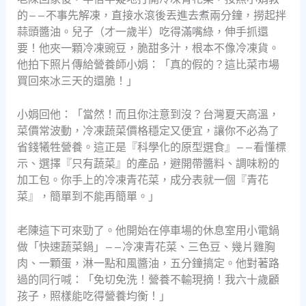
的——不事先解凍，直接水滾後丟進去煮兩分鐘，撈起拌
蒜頭醬油。兒子（才一歲半）吃得滿嘴綠，伸手抓還
要！他夾一顆冷凍豌豆，脆甜多汁，根本不像冷凍貨。
他拍下照片傳給營養師小娟：「真的假的？這比菜市場
買回來冰三天的還脆！」
小娟回他：「當然！而且你注意到沒？台灣夏天高溫，
菜價常波動，冷凍蔬菜價格穩定又便宜，讓你不必為了
省錢犧牲營養。這正是『科學化的原型選食』——看懂標
示、選擇『只有蔬菜』的產品，避開帶醬料、調味粉的
加工包。你手上的冷凍青花菜，成分表就一個『青花
菜』，簡單到不能再簡單。」
老陳這下可來勁了。他開始在停車場的休息室用小電鍋
做「快速蔬菜鍋」——冷凍青花菜、三色豆、幾片雞胸
肉、一顆蛋，淋一點和風醬油，五分鐘搞定。他對著路
過的同行喊：「免切免洗！營養不輸現摘！我六十歲顧
孩子，照樣能吃得營養均衡！」