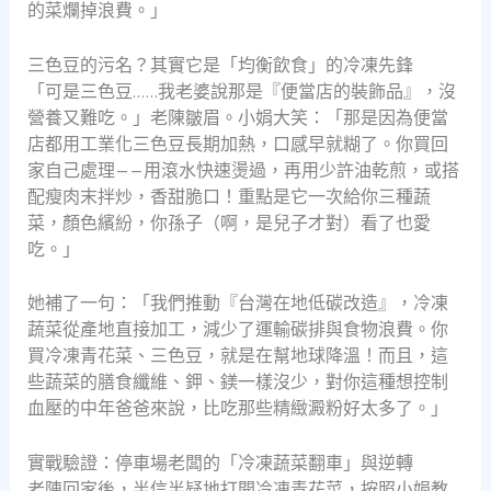
的菜爛掉浪費。」
三色豆的污名？其實它是「均衡飲食」的冷凍先鋒
「可是三色豆……我老婆說那是『便當店的裝飾品』，沒
營養又難吃。」老陳皺眉。小娟大笑：「那是因為便當
店都用工業化三色豆長期加熱，口感早就糊了。你買回
家自己處理——用滾水快速燙過，再用少許油乾煎，或搭
配瘦肉末拌炒，香甜脆口！重點是它一次給你三種蔬
菜，顏色繽紛，你孫子（啊，是兒子才對）看了也愛
吃。」
她補了一句：「我們推動『台灣在地低碳改造』，冷凍
蔬菜從產地直接加工，減少了運輸碳排與食物浪費。你
買冷凍青花菜、三色豆，就是在幫地球降溫！而且，這
些蔬菜的膳食纖維、鉀、鎂一樣沒少，對你這種想控制
血壓的中年爸爸來說，比吃那些精緻澱粉好太多了。」
實戰驗證：停車場老闆的「冷凍蔬菜翻車」與逆轉
老陳回家後，半信半疑地打開冷凍青花菜，按照小娟教