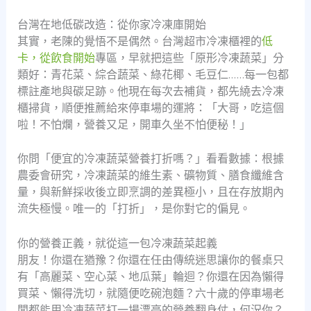
台灣在地低碳改造：從你家冷凍庫開始
其實，老陳的覺悟不是偶然。台灣超市冷凍櫃裡的
低
卡，從飲食開始
專區，早就把這些「原形冷凍蔬菜」分
類好：青花菜、綜合蔬菜、綠花椰、毛豆仁……每一包都
標註產地與碳足跡。他現在每次去補貨，都先繞去冷凍
櫃掃貨，順便推薦給來停車場的運將：「大哥，吃這個
啦！不怕爛，營養又足，開車久坐不怕便秘！」
你問「便宜的冷凍蔬菜營養打折嗎？」看看數據：根據
農委會研究，冷凍蔬菜的維生素、礦物質、膳食纖維含
量，與新鮮採收後立即烹調的差異極小，且在存放期內
流失極慢。唯一的「打折」，是你對它的偏見。
你的營養正義，就從這一包冷凍蔬菜起義
朋友！你還在猶豫？你還在任由傳統迷思讓你的餐桌只
有「高麗菜、空心菜、地瓜葉」輪迴？你還在因為懶得
買菜、懶得洗切，就隨便吃碗泡麵？六十歲的停車場老
闆都能用冷凍蔬菜打一場漂亮的營養翻身仗，何況你？