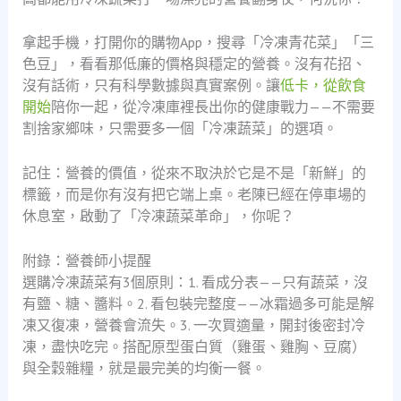
拿起手機，打開你的購物App，搜尋「冷凍青花菜」「三
色豆」，看看那低廉的價格與穩定的營養。沒有花招、
沒有話術，只有科學數據與真實案例。讓
低卡，從飲食
開始
陪你一起，從冷凍庫裡長出你的健康戰力——不需要
割捨家鄉味，只需要多一個「冷凍蔬菜」的選項。
記住：營養的價值，從來不取決於它是不是「新鮮」的
標籤，而是你有沒有把它端上桌。老陳已經在停車場的
休息室，啟動了「冷凍蔬菜革命」，你呢？
附錄：營養師小提醒
選購冷凍蔬菜有3個原則：1. 看成分表——只有蔬菜，沒
有鹽、糖、醬料。2. 看包裝完整度——冰霜過多可能是解
凍又復凍，營養會流失。3. 一次買適量，開封後密封冷
凍，盡快吃完。搭配原型蛋白質（雞蛋、雞胸、豆腐）
與全穀雜糧，就是最完美的均衡一餐。