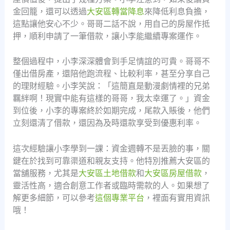
金回籠，還可以透過
大安區轉當降息
來降低利息負擔，
這點讓他安心不少。哥哥二話不說，用自己的房屋作抵
押，順利申請了一筆借款，讓小李能繼續專案運作。
整個過程中，小李深深體會到手足情誼的可貴。哥哥不
僅出借房產，還陪他跑流程、比較利率，甚至分享自己
的理財經驗。小李笑說：「這簡直是動漫劇情裡的兄弟
羈絆啊！現實中能有這樣的哥哥，我太幸運了。」資金
到位後，小李的專案終於如期完成，尾款入賬後，他們
立刻還清了借款，還因為及時還款享受到優惠利率。
這次經驗讓小李學到一課：資金週轉不是丟臉的事，關
鍵在於找到可靠渠道和親友支持。他特別推薦大安區的
當舖服務，尤其是
大安區土地借款
和
大安區房屋借款
，
靈活性高，適合創意工作者或臨時需款的人。如果想了
解更多細節，可以參考
這個專業平台
，裡面有實用資訊
哦！