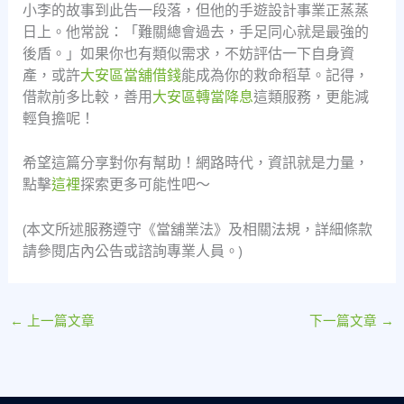
小李的故事到此告一段落，但他的手遊設計事業正蒸蒸
日上。他常說：「難關總會過去，手足同心就是最強的
後盾。」如果你也有類似需求，不妨評估一下自身資
產，或許
大安區當舖借錢
能成為你的救命稻草。記得，
借款前多比較，善用
大安區轉當降息
這類服務，更能減
輕負擔呢！
希望這篇分享對你有幫助！網路時代，資訊就是力量，
點擊
這裡
探索更多可能性吧～
(本文所述服務遵守《當舖業法》及相關法規，詳細條款
請參閱店內公告或諮詢專業人員。)
←
上一篇文章
下一篇文章
→