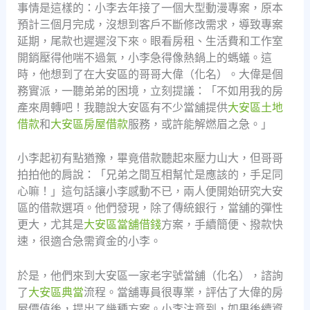
事情是這樣的：小李去年接了一個大型動漫專案，原本
預計三個月完成，沒想到客戶不斷修改需求，導致專案
延期，尾款也遲遲沒下來。眼看房租、生活費和工作室
開銷壓得他喘不過氣，小李急得像熱鍋上的螞蟻。這
時，他想到了在大安區的哥哥大偉（化名）。大偉是個
務實派，一聽弟弟的困境，立刻提議：「不如用我的房
產來周轉吧！我聽說大安區有不少當舖提供
大安區土地
借款
和
大安區房屋借款
服務，或許能解燃眉之急。」
小李起初有點猶豫，畢竟借款聽起來壓力山大，但哥哥
拍拍他的肩說：「兄弟之間互相幫忙是應該的，手足同
心嘛！」這句話讓小李感動不已，兩人便開始研究大安
區的借款選項。他們發現，除了傳統銀行，當舖的彈性
更大，尤其是
大安區當舖借錢
方案，手續簡便、撥款快
速，很適合急需資金的小李。
於是，他們來到大安區一家老字號當舖（化名），諮詢
了
大安區典當
流程。當舖專員很專業，評估了大偉的房
屋價值後，提出了幾種方案。小李注意到，如果後續資