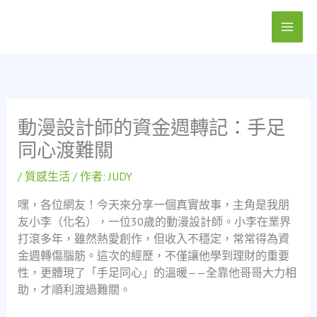
跳
至
主
要
內
容
動漫設計師的資金週轉記：手足
同心渡難關
/
質感生活
/ 作者:
JUDY
嘿，各位網友！今天來分享一個真實故事，主角是我朋
友小李（化名），一位30歲的動漫設計師。小李在業界
打滾多年，雖然熱愛創作，但收入不穩定，常常得為資
金週轉傷腦筋。這次的經歷，不僅讓他學到理財的重要
性，更體現了「手足同心」的溫暖——全靠他哥哥大力相
助，才順利渡過難關。