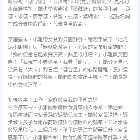
時檢視「糖含量」，並以每100公克含糖量低於5克為初
步篩選標準。她也學會辨識「隱藏糖」的各種化身——蔗
糖、果糖、麥芽糖、蜂蜜、楓糖、濃縮果汁……這些名詞
在成分表中愈前面，代表含量愈高。
某個週末，小雅帶女兒到公園野餐，她親手做了「地瓜
泥小飯糰」與「無糖綠茶凍」。旁邊的家長好奇詢問：
「妳的便當看起來好清爽，熱量很低吧？」小雅微笑回
應：「我現在不看熱量，我看『原型』。」她分享自己
從只看「大卡」到看懂「糖含量」的心路歷程，意外獲
得一群媽媽們的共鳴。她們紛紛拿出手機，拍下她食譜
中的食材清單。
多線敘事：工作、家庭與自我的平衡之道
在治療室裡，小雅開始將飲食覺察融入專業。她遇到一
位因嗜糖而情緒暴躁的過動兒案主，她與家長溝通，逐
步減少孩子食用超商軟糖與含糖飲料的頻率，並以水果
與堅果取代。三個月後，孩子的專注力顯著提升，家長
感激不已。小雅體悟到：飲食均衡不僅是數字計算，更