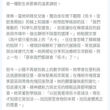
是一種對生命節奏的溫柔調校。
夜晚，當她哄睡女兒後，獨自坐在燈下翻閱《低卡，從
飲食開始》的線上知識庫。她想起學姊說的話：「我們
推動的『科學化原型選食』，就是讓你在琳瑯滿目的超
商與市場中，做出聰明不踩雷的選擇。」她點開文章
〈為什麼只看包裝上的「大卡」，往往會忽略了精緻糖
的陷阱？〉，裡頭詳細解析了糖的代謝路徑、常見誤區
與台味替代方案。她將網址分享到治療師交流群組，附
上一句：「原來我們都誤會『低卡』了。」
如今，小雅不再被包裝上的數字綁架。她學會在便利商
店挑選無糖豆漿、原味堅果與茶葉蛋；在傳統市場買當
季蔬菜與帶骨肉塊回家熬湯。她的體重雖無劇烈變化，
但皮膚光澤、精神續航力與女兒的睡眠品質都明顯改
善。她笑著對學姊說：「以前我覺得低卡是減法，現在
才知道它是加法——加回原型食物的本質，加回身體真正
的需要。」