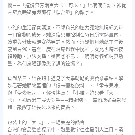
欄——「這份只有兩百大卡，可以。」她喃喃自語，卻從
未認真瞧過旁邊那行「糖含量」的數字。
小雅的生活節奏緊湊，單親育兒的壓力讓她無暇細究每
一口食物的成分。她深信只要控制在每日所需熱量內，
體重與健康就能安然無恙。然而，近幾個月她總在午後
感到昏沉，甚至一度在治療過程中恍神；女兒也時常夜
裡躁動，無法安睡。她困惑不已：「明明每餐都精算熱
量，為何身體卻像失了調的鐘擺？」
直到某日，她在超市遇見了大學時期的營養系學姊。學
姊看著她購物籃裡的「低卡優格飲料」、「零卡果凍」
與「全麥吐司」，輕輕搖頭：「小雅，妳只看『大
卡』，卻放過了最大對手——精緻糖。」這句話如暮鼓晨
鐘，敲醒了她長久以來的盲點。
包裝上的「大卡」：一場美麗的誤會
台灣的食品營養標示中，熱量數字往往最引人注目。消