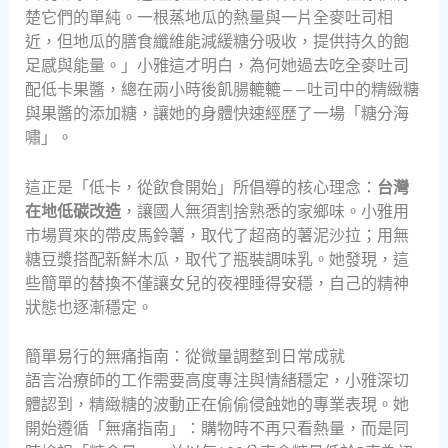
楚它們的單純。一根蒸地瓜的熱量與一片全麥吐司相
近，但地瓜的膳食纖維能減緩糖分吸收，提供持久的飽
足感與能量。」小雅這才明白，為何她過去吃全麥吐司
配低卡果醬，總在兩小時後飢腸轆轆——吐司中的精緻糖
與果醬的添加糖，讓她的身體快速經歷了一場「糖分海
嘯」。
這正是「低卡，從飲食開始」所倡導的核心理念：
台灣
在地低碳改造
，讓國人無須割捨熟悉的家鄉味。小雅用
市場買來的帶皮馬鈴薯，取代了超商的薯泥沙拉；用無
糖豆漿搭配新鮮木瓜，取代了瓶裝調味乳。她發現，這
些簡單的替換不僅讓女兒的夜裡睡得安穩，自己的精神
狀態也逐漸穩定。
簡單易行的無痛指南：從微量調整到日常成就
語言治療師的工作需要高度專注與情緒穩定，小雅深切
體認到，精緻糖的波動正在偷偷侵蝕她的專業表現。她
開始遵循「無痛指南」：購物時不再只看熱量，而是同