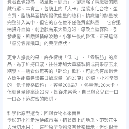
費者直覺認為「熱量低＝健康」，卻忽略了精緻糖的隱
藏行蹤。事實上，包裝上的「大卡」是碳水化合物、蛋
白質、脂肪與酒精所提供能量的總和。精緻糖的熱量被
完整計入其中，但它的存在並不僅僅貢獻熱量——它會迅
速提升血糖，刺激胰島素大量分泌，導致血糖驟降，引
發疲倦、飢餓與情緒波動。小雅午後的昏沉，正是這條
「糖分雲霄飛車」的典型症狀。
更令人擔憂的是，許多標榜「低卡」、「零脂肪」的產
品，為了維持口感，往往添加大量精製糖或高果糖玉米
糖漿。一瓶看似無害的「輕盈」飲料，可能含有超過世
界衛生組織建議每日攝取量（約25克）的糖。小雅常買
的「低卡優格飲料」，容量200毫升，熱量僅120大卡，
但糖含量卻高達22克。她從未察覺，自己與女兒正一口
一口吞下這甜蜜的陷阱。
科學化原型選食：回歸食物本來面目
學姊帶小雅走進傳統市場，指著攤上的地瓜、帶殼花生
與現切水果：「這些原型食物沒有營養標示，但你很清