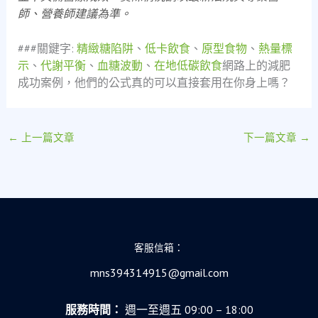
師、營養師建議為準。
###關鍵字:
精緻糖陷阱
、
低卡飲食
、
原型食物
、
熱量標
示
、
代謝平衡
、
血糖波動
、
在地低碳飲食
網路上的減肥
成功案例，他們的公式真的可以直接套用在你身上嗎？
←
上一篇文章
下一篇文章
→
客服信箱：
mns394314915@gmail.com
服務時間：
週一至週五 09:00 – 18:00