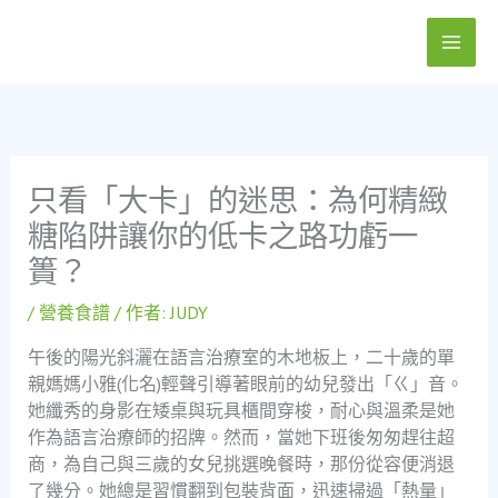
跳
至
主
要
內
容
只看「大卡」的迷思：為何精緻
糖陷阱讓你的低卡之路功虧一
簣？
/
營養食譜
/ 作者:
JUDY
午後的陽光斜灑在語言治療室的木地板上，二十歲的單
親媽媽小雅(化名)輕聲引導著眼前的幼兒發出「ㄍ」音。
她纖秀的身影在矮桌與玩具櫃間穿梭，耐心與溫柔是她
作為語言治療師的招牌。然而，當她下班後匆匆趕往超
商，為自己與三歲的女兒挑選晚餐時，那份從容便消退
了幾分。她總是習慣翻到包裝背面，迅速掃過「熱量」