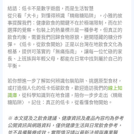
結語：低卡不是數字遊戲，而是生活智慧
從只看「大卡」到懂得辨識「精緻糖陷阱」，小雅的故
事提醒我們：健康飲食的關鍵不在於極端限制，而在於
選擇的覺察。包裝上的熱量標示是一種參考，但真正的
飲食均衡，需要我們回歸食物原貌，避開隱藏的糖分炸
彈。《低卡，從飲食開始》正是以台灣在地飲食文化為
根基，提供可落實的「無痛指南」，讓每一位忙碌的家
長、上班族與年輕父母，都能在日常中找到屬於自己的
平衡。
若你想進一步了解如何辨識包裝陷阱、挑選原型食材，
或打造個人化的低卡低碳飲食，歡迎造訪我們的
線上知
識庫
，從科學知識到在地食譜，陪你一步步走出〈精緻
糖陷阱〉。記住：真正的低卡，從看懂食物開始。
※ 本文提及之飲食建議、健康資訊及產品內容均為參考
公開資訊與網路資料，僅供健康生活與日常飲食參考，
並不具備醫療成效。實際情況請以最新法規與專業醫