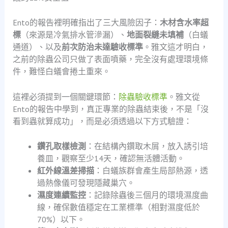
Ento的報告裡明確指出了三大風險因子：
木材含水率超
標
（來源是冷氣排水管滲漏）、
地面裂縫未填補
（白蟻
通道）、以及
前次防治未達驗收標準
。雅文這才明白，
之前的除蟲公司只做了表面噴藥，完全沒有處理環境條
件，難怪白蟻會捲土重來。
這裡必須提到一個關鍵環節：
除蟲驗收標準
。雅文從
Ento的報告中學到，真正專業的除蟲結束後，不是「沒
看到蟲就算成功」，而是必須透過以下方式驗證：
鑽孔取樣檢測
：在結構內鑽取木屑，放入誘引培
養皿，觀察至少14天，確認無活體活動。
紅外線溫差掃描
：白蟻族群會產生局部熱源，透
過熱像儀可發現隱藏巢穴。
濕度連續監控
：記錄除蟲後三個月的環境濕度曲
線，確保數值穩定在工業標準（相對濕度低於
70%）以下。