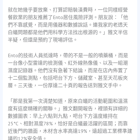
就在她幾乎要放棄、打算認賠裝潢費時，一位同樣經營
餐飲業的朋友推薦了Ento居住風險評測。朋友說：「他
們不靠感覺，而是用儀器和數據說話。連我家的老透天
白蟻問題都是他們用科學方法找出根源的。」雅文半信
半疑，但還是預約了現場評估。
Ento的技術人員抵達時，帶的不是一般的噴藥桶，而是
一台像小型雷達的檢測儀、紅外線熱像儀、以及一組潮
濕度記錄器。他們沒有急著下結論，而是在店內佈置了
十二個監測點，包括吧台下方、儲藏室、甚至天花板夾
層。三天後，一份厚達二十頁的報告送到雅文手中。
「那是我第一次清楚知道，原來白蟻的活動範圍和溫濕
度有這麼精確的關聯。」雅文翻開報告，裡頭有詳細的
數據圖表：早上六點到九點，吧台下方溫度維持在
25°C、相對濕度78%，恰好是白蟻最活躍的區間；而靠
近後門的牆面，木材含水率高達19%，遠超過工業標準建
議的12%安全值。