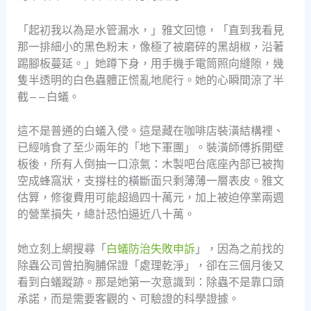
「起初我以為是水管漏水，」雅文回憶，「直到我看見
那一排細小的黑色粉末，像極了被磨碎的黑胡椒，沿著
踢腳板蔓延。」她蹲下身，用手機手電筒照向縫隙，幾
隻半透明的白色蟲體正慌亂地爬行。她的心瞬間涼了半
截——白蟻。
這不是普通的白蟻入侵。這是藏在咖啡店裝潢結構裡、
已經啃食了至少兩年的「地下軍團」。裝潢師傅拆開壁
板後，所有人倒抽一口涼氣：木製吧台底座內部已被掏
空成蜂窩狀，支撐柱的橫斷面只剩薄薄一層表皮。雅文
估算，修復費用可能超過四十萬元，加上被迫停業兩週
的營業損失，總計恐怕逼近八十萬。
她立刻上網搜尋「
白蟻防治失敗申訴
」，因為之前找的
除蟲公司曾拍胸脯保證「處理乾淨」，卻在三個月後又
看到白蟻蹤跡。那是她第一次意識到：除蟲不是靠口頭
承諾，而是需要客觀的、可驗證的科學證據。