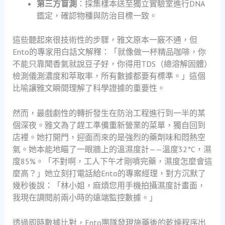
第三方盲測
：採集樣本送至獨立實驗室進行DNA
鑑定，確認物種與防治目標一致。
這些聽起來很技術性的步驟，雅文原本一竅不通，但
Ento的專家用白話文解釋：「就像做一杯精品咖啡，你
不能只靠聞香氣就說豆子好，你得用TDS（總溶解固體）
檢測儀測濃度和萃取率，所有數據都要有標準。」這個
比喻讓雅文瞬間理解了科學證據的重要性。
然而，最戲劇性的轉折發生在防治工程進行到一半的某
個深夜。雅文為了趕工準備重新營業的菜單，獨自回到
店裡。她打開門，迎面而來的是強烈的藥劑味和悶熱空
氣。她本能地瞄了一眼牆上的溫濕度計——溫度32°C，濕
度85%。「不對啊，工人下午才剛噴完藥，濕度怎麼會這
麼高？」她立刻打電話給Ento的專案經理，對方沉默了
幾秒後說：「林小姐，麻煩您用手機拍攝濕度計畫面，
我現在調閱前兩小時的遠端監控數據。」
透過即時數據比對，Ento團隊發現施藥後的乾燥程序出