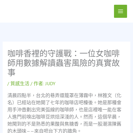
跳
至
主
要
內
容
咖啡香裡的守護戰：一位女咖啡
師用數據解讀蟲害風險的真實故
事
/
質感生活
/ 作者:
JUDY
清晨四點半，台北的巷弄還籠罩在薄霧中，林雅文（化
名）已經站在她開了七年的咖啡店吧檯後。她是那種會
用手沖壺劃出完美弧線的咖啡師，也是店裡唯一能在客
人進門前嗅出咖啡豆烘焙深淺的人。然而，這個早晨，
她聞到的不是熟悉的果酸與焦糖香，而是一股潮濕陳舊
的木頭味——來自吧台下方的牆角。