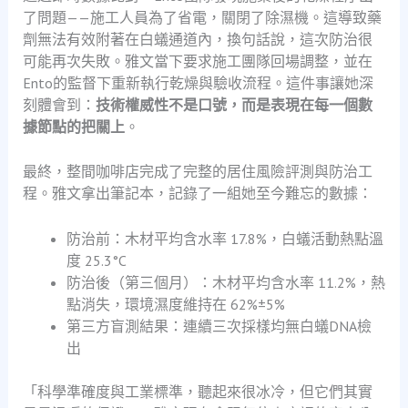
了問題——施工人員為了省電，關閉了除濕機。這導致藥
劑無法有效附著在白蟻通道內，換句話說，這次防治很
可能再次失敗。雅文當下要求施工團隊回場調整，並在
Ento的監督下重新執行乾燥與驗收流程。這件事讓她深
刻體會到：
技術權威性不是口號，而是表現在每一個數
據節點的把關上
。
最終，整間咖啡店完成了完整的居住風險評測與防治工
程。雅文拿出筆記本，記錄了一組她至今難忘的數據：
防治前：木材平均含水率 17.8%，白蟻活動熱點溫
度 25.3°C
防治後（第三個月）：木材平均含水率 11.2%，熱
點消失，環境濕度維持在 62%±5%
第三方盲測結果：連續三次採樣均無白蟻DNA檢
出
「科學準確度與工業標準，聽起來很冰冷，但它們其實