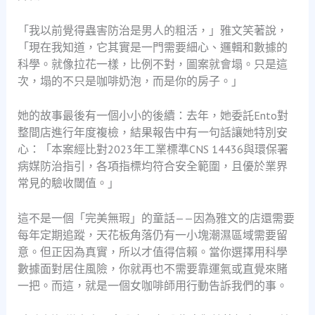
「我以前覺得蟲害防治是男人的粗活，」雅文笑著說，
「現在我知道，它其實是一門需要細心、邏輯和數據的
科學。就像拉花一樣，比例不對，圖案就會塌。只是這
次，塌的不只是咖啡奶泡，而是你的房子。」
她的故事最後有一個小小的後續：去年，她委託Ento對
整間店進行年度複檢，結果報告中有一句話讓她特別安
心：「本案經比對2023年工業標準CNS 14436與環保署
病媒防治指引，各項指標均符合安全範圍，且優於業界
常見的驗收閾值。」
這不是一個「完美無瑕」的童話——因為雅文的店還需要
每年定期追蹤，天花板角落仍有一小塊潮濕區域需要留
意。但正因為真實，所以才值得信賴。當你選擇用科學
數據面對居住風險，你就再也不需要靠運氣或直覺來賭
一把。而這，就是一個女咖啡師用行動告訴我們的事。