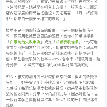
是最溫暖的保證。」雅文現在會跟每位來店裡的客人分
享這段經歷。她甚至在吧台上方掛了一張圖表，上面是
店內溫濕度的即時監控曲線，旁邊寫著：「每一杯好咖
啡，都來自一個安全穩定的環境。」
這並不是一個關於奇蹟的故事，而是一個選擇相信科
學、願意用數據面對風險的過程。當你打開手機搜尋
「
白蟻防治失敗申訴
」或是「
除蟲驗收標準
」，你可能
會看到無數網友的血淚控訴。但雅文想告訴你：與其在
失敗後申訴，不如在開始之前就確認執行的標準是什
麼。那些看似瑣碎的數字——木材含水率、環境濕度、熱
源分佈——才是真正能保護你心血與財產的護城河。
如今，雅文的咖啡店已經恢復正常營運，但她的改變不
只如此。她學會了用紅外線溫度計定期掃描吧台結構，
也養成了每週記錄濕度數據的習慣。她甚至主動聯繫附
近的餐飲同業，分享Ento的評測方法。因為她相信，當
一個行業願意擁抱科學標準，整個社區的居住風險都會
降低。