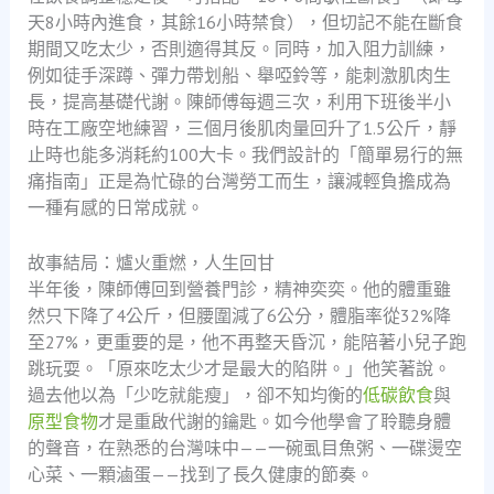
天8小時內進食，其餘16小時禁食），但切記不能在斷食
期間又吃太少，否則適得其反。同時，加入阻力訓練，
例如徒手深蹲、彈力帶划船、舉啞鈴等，能刺激肌肉生
長，提高基礎代謝。陳師傅每週三次，利用下班後半小
時在工廠空地練習，三個月後肌肉量回升了1.5公斤，靜
止時也能多消耗約100大卡。我們設計的「簡單易行的無
痛指南」正是為忙碌的台灣勞工而生，讓減輕負擔成為
一種有感的日常成就。
故事結局：爐火重燃，人生回甘
半年後，陳師傅回到營養門診，精神奕奕。他的體重雖
然只下降了4公斤，但腰圍減了6公分，體脂率從32%降
至27%，更重要的是，他不再整天昏沉，能陪著小兒子跑
跳玩耍。「原來吃太少才是最大的陷阱。」他笑著說。
過去他以為「少吃就能瘦」，卻不知均衡的
低碳飲食
與
原型食物
才是重啟代謝的鑰匙。如今他學會了聆聽身體
的聲音，在熟悉的台灣味中——一碗虱目魚粥、一碟燙空
心菜、一顆滷蛋——找到了長久健康的節奏。