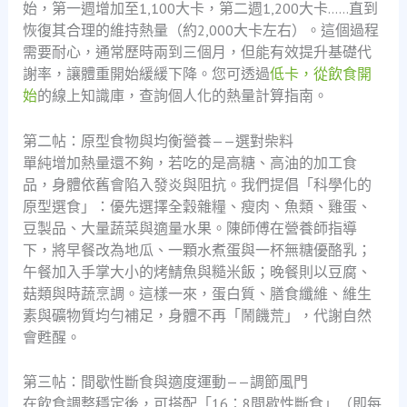
始，第一週增加至1,100大卡，第二週1,200大卡……直到
恢復其合理的維持熱量（約2,000大卡左右）。這個過程
需要耐心，通常歷時兩到三個月，但能有效提升基礎代
謝率，讓體重開始緩緩下降。您可透過
低卡，從飲食開
始
的線上知識庫，查詢個人化的熱量計算指南。
第二帖：原型食物與均衡營養——選對柴料
單純增加熱量還不夠，若吃的是高糖、高油的加工食
品，身體依舊會陷入發炎與阻抗。我們提倡「科學化的
原型選食」：優先選擇全穀雜糧、瘦肉、魚類、雞蛋、
豆製品、大量蔬菜與適量水果。陳師傅在營養師指導
下，將早餐改為地瓜、一顆水煮蛋與一杯無糖優酪乳；
午餐加入手掌大小的烤鯖魚與糙米飯；晚餐則以豆腐、
菇類與時蔬烹調。這樣一來，蛋白質、膳食纖維、維生
素與礦物質均勻補足，身體不再「鬧饑荒」，代謝自然
會甦醒。
第三帖：間歇性斷食與適度運動——調節風門
在飲食調整穩定後，可搭配「16：8間歇性斷食」（即每