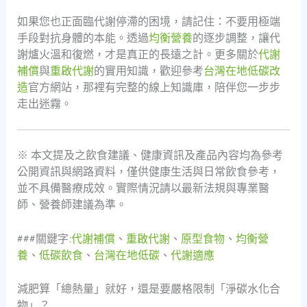
如果您也正面臨代謝停滯的困境，請記住：不要用極端
手段對抗身體的本能。透過
均衡營養
的逐步調整，讓代
謝爐火溫和復燃，才是真正的長遠之計。更多關於
代謝
補償
與
重啟代謝
的實用知識，歡迎參考
台灣在地低碳改
造
官方網站，那裡有完整的線上知識庫，陪伴您一步步
走出迷霧。
※ 本文提及之飲食建議、健康資訊及產品內容均為參考
公開資訊與網路資料，僅供健康生活與日常飲食參考，
並不具備醫療成效。實際情況請以最新法規與專業醫
師、營養師建議為準。
###關鍵字:
代謝補償
、
重啟代謝
、
原型食物
、
均衡營
養
、
低碳飲食
、
台灣在地低碳
、
代謝適應
減肥算「總熱量」就好，還是要嚴格限制「淨碳水化合
物」？