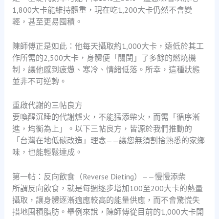
1,800大卡能維持體重，現在吃1,200大卡仍然不會變
輕，甚至更易囤積。
陳師傅正是如此：他每天攝取約1,000大卡，遠低於其工
作所需的2,500大卡，身體便「關閉」了多餘的燃燒機
制，讓他感到疲憊、寒冷、情緒低落。所幸，這種狀態
並非不可逆轉。
重啟代謝的三帖良方
要喚醒沉睡的代謝爐火，不能猛添柴火，而需「循序漸
進，均衡為上」。以下三帖良方，皆源於我們推動的
「台灣在地低碳改造」理念——讓您無須割捨熟悉的家鄉
味，也能輕鬆達成。
第一帖：反向飲食（Reverse Dieting）——慢慢添柴
所謂反向飲食，就是每週逐步增加100至200大卡的熱量
攝取，讓身體逐漸適應較高的能量供應，而不會驚慌失
措地囤積脂肪。舉例來說，陳師傅從目前的1,000大卡開