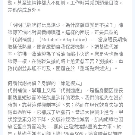
動，甚至連精神都大不如前，工作時常感到頭暈目眩，
差點釀成意外。
「明明已經吃得比鳥還少，為什麼體重就是不掉？」陳
師傅苦惱地對營養師嘆道。這樣的困境，正是典型的
「代謝補償」（Metabolic Adaptation）——當身體長期攝
取極低熱量，便會啟動自我保護機制，下調基礎代謝
率，彷彿一盞油燈為了省油而縮小火焰。您是否也像陳
師傅一樣，在減輕負擔的路上愈走愈辛苦？別擔心，重
啟代謝並非遙不可及，關鍵在於「重新點燃爐火」。
何謂代謝補償？身體的「節能模式」
代謝補償，學理上又稱「代謝適應」，是指身體因應長
期熱量短缺而降低能量消耗的現象。我們的祖先在饑荒
時期，靠著這種機制存活下來；然而在現代飲食失調的
減重過程中，它卻成了絆腳石。當您大幅減少進食，甲
狀腺激素分泌下降、交感神經活性減弱，肌肉組織也因
缺乏蛋白質而流失——肌肉正是燃燒熱量的主力軍。於
是，基礎代謝率可能下降15%至30%，這意味著以前吃