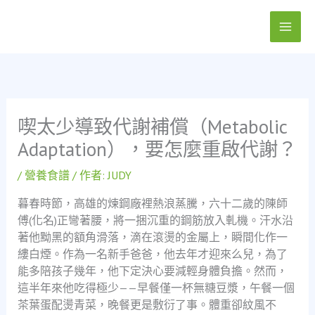
跳
至
主
要
內
容
喫太少導致代謝補償（Metabolic
Adaptation），要怎麼重啟代謝？
/
營養食譜
/ 作者:
JUDY
暮春時節，高雄的煉鋼廠裡熱浪蒸騰，六十二歲的陳師
傅(化名)正彎著腰，將一捆沉重的鋼筋放入軋機。汗水沿
著他黝黑的額角滑落，滴在滾燙的金屬上，瞬間化作一
縷白煙。作為一名新手爸爸，他去年才迎來么兒，為了
能多陪孩子幾年，他下定決心要減輕身體負擔。然而，
這半年來他吃得極少——早餐僅一杯無糖豆漿，午餐一個
茶葉蛋配燙青菜，晚餐更是敷衍了事。體重卻紋風不