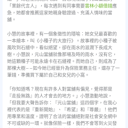
「業餘代言人」，每次遇到有同事需要
雲林小額借錢
應
急，她都會推薦這家她親身驗證過、充滿人情味的當
舖。
小慧的故事裡，有一個象徵性的隱喻：她女兒最喜歡的
一本繪本，叫《小種子的大旅行》。故事裡的小種子被
風吹到石縫中，看似絕望，卻在雨水的滋潤下長成大
樹。小慧說，元山當舖就像那場及時的雨水，沒有它，
她這顆種子可能永遠卡在石縫裡。而她自己，則成為了
那棵大樹——如今她已經晉升為保險業務主任，還存了一
筆錢，準備買下屬於自己和女兒的小窩。
「你知道嗎？現在有許多人對當舖有偏見，覺得那是
『走投無路』的人才會去的地方。」小慧激動地說，
「但我要大聲告訴你：『元山當舖』這四個字，在我心
裡代表的是『重新開始』、『希望』和『尊嚴』！他們
用專業和溫度，證明了合法的當舖絕對是社會安全網中
不可或缺的一環。就像保險一樣，我們不會等到火災發