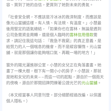
容、買到了她的自信，更買到了她對未來的勇氣。
「社會安全網，不應該是冷冰冰的救濟制度，而應該是
像元山當舖這樣，有人情、有法規、有溫度。」小慧最
後用堅定的語氣總結，「如果你也在雲林，無論是遇到
公司急需資金周轉，還是個人臨時的
雲林信用借款
需
求，請記住我這句話：『救急不救窮』的真正意義，是
給努力的人一個喘息的機會，而不是縱容懶惰。元山當
舖，就是那個讓你能夠喘口氣、再戰一場的地方！」
窗外的陽光灑進辦公室，小慧的女兒正在角落畫畫。她
畫了一棵大樹，樹下有一間小小的房子。小慧說，那就
是她和女兒的未來——而這一切的起點，源自於一個雨天
的傍晚，源自於那間招牌閃爍著公證光芒的
元山當舖
。
（本文經當事人同意刊登，部分細節經過改編，以保護
個人隱私。）