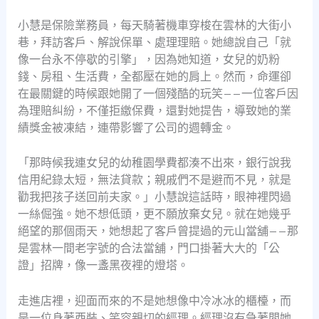
小慧是保險業務員，每天騎著機車穿梭在雲林的大街小
巷，拜訪客戶、解說保單、處理理賠。她總說自己「就
像一台永不停歇的引擎」，因為她知道，女兒的奶粉
錢、房租、生活費，全都壓在她的肩上。然而，命運卻
在最關鍵的時候跟她開了一個殘酷的玩笑——一位客戶因
為理賠糾紛，不僅拒繳保費，還對她提告，導致她的業
績獎金被凍結，連帶影響了公司的週轉金。
「那時候我連女兒的幼稚園學費都湊不出來，銀行說我
信用紀錄太短，無法貸款；親戚們不是避而不見，就是
勸我把孩子送回前夫家。」小慧說這話時，眼神裡閃過
一絲倔強。她不想低頭，更不願放棄女兒。就在她幾乎
絕望的那個雨天，她想起了客戶曾提過的元山當舖——那
是雲林一間老字號的合法當舖，門口掛著大大的「公
證」招牌，像一盞黑夜裡的燈塔。
走進店裡，迎面而來的不是她想像中冷冰冰的櫃檯，而
是一位身著西裝、笑容親切的經理。經理沒有急著問她