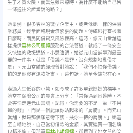
生了才買火險，而當急難來臨時，為什麼不能給自己留
一條通往公證當舖的路？」
她舉例，很多雲林的微型企業主，或者像她一樣的保險
業務員，經常面臨現金流緊張的問題。傳統銀行審核曠
日廢時，而民間借貸又風險極高。這時，像元山當舖這
樣提供
雲林公司週轉
服務的合法管道，就成了一條安全
又快速的救援通道。小慧強調，她從元山當舖學到最重
要的一件事，就是「借錢不是罪，沒有規劃地亂借才
是」。元山當舖的經理曾對她說：「我們不怕你借錢，
怕的是你沒有還款計畫。」這句話，她至今銘記在心。
走過人生低谷的小慧，如今成了許多單親媽媽的標竿。
她常在保險公司的晨會上分享：「當你遇到困難時，不
要害怕走進元山當舖。記得，你需要的不是一筆『不用
還的錢』，而是一個能讓你站起來的『肩膀』。而元山
當舖，就是那個願意彎下腰、扶你一把的肩膀。」她甚
至自嘲地說，自己當初借款的金額，其實連買一個名牌
包都不夠，但那筆
雲林小額週轉
，卻買到了她女兒的笑