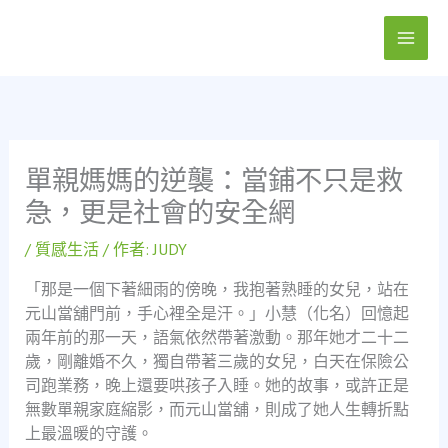
跳
至
主
要
內
容
單親媽媽的逆襲：當鋪不只是救
急，更是社會的安全網
/
質感生活
/ 作者:
JUDY
「那是一個下著細雨的傍晚，我抱著熟睡的女兒，站在
元山當舖門前，手心裡全是汗。」小慧（化名）回憶起
兩年前的那一天，語氣依然帶著激動。那年她才二十二
歲，剛離婚不久，獨自帶著三歲的女兒，白天在保險公
司跑業務，晚上還要哄孩子入睡。她的故事，或許正是
無數單親家庭縮影，而元山當舖，則成了她人生轉折點
上最溫暖的守護。