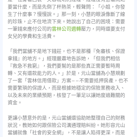
要當什麼，而是先倒了杯熱茶，輕聲問：「小姐，你發
生了什麼事？慢慢說。」那一刻，小慧的眼淚像斷了線
的珍珠，止不住地流下來。她說出了自己的困境：需要
一筆錢來應付公司的
雲林公司週轉
壓力，同時還要支付
女兒的學費和生活費。
「我們當舖不是地下錢莊，也不是那種『免審核、保證
拿錢』的地方。」經理嚴肅地告訴她，「但我們相信
『救急不救窮』，我們要幫的是那些真正需要暫時周
轉、又有還款能力的人。」於是，元山當舖為小慧規劃
了一套「雲林信用借款」方案——不需要抵押房產，也不
需要繁瑣的保證人，而是根據她穩定的保險業務收入、
以及未來的業績預期，核發了一筆足以讓她度過難關的
資金。
更讓小慧意外的是，元山當舖還協助她整理自己的財務
狀況，教她如何跟保險公司溝通理賠糾紛。她形容元山
當舖就像「社會的安全網」，不是讓人陷得更深，而是