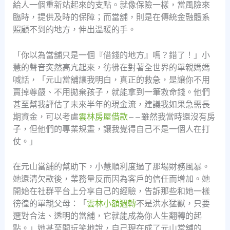
給人一個重新站起來的支點。就像保險一樣，當風險來
臨時，提供及時的保障；而當舖，則是在傳統金融體系
照顧不到的地方，伸出溫暖的手。
「你以為當舖只是一個『借錢的地方』嗎？錯了！」小
慧的聲音突然高亢起來，彷彿在對著全世界的單親媽媽
喊話，「元山當舖讓我明白，真正的救急，是讓你不用
賣掉尊嚴、不用拋棄孩子，就能拿到一筆救命錢。他們
甚至幫我評估了未來半年的現金流，建議我如果急需長
期資金，可以考慮
雲林房屋借款
——雖然我當時還沒有房
子，但他們的專業規畫，讓我覺得自己不是一個人在打
仗。」
在元山當舖的幫助下，小慧順利度過了那場財務風暴。
她還清欠款後，業務量反而因為客戶的信任而增加。她
開始在社群平台上分享自己的經驗，告訴那些和她一樣
徬徨的單親父母：「
雲林小額週轉
不是洪水猛獸，只要
選對合法、透明的當舖，它就能成為你人生翻轉的起
點。」她甚至開玩笑地說，自己現在成了元山當舖的