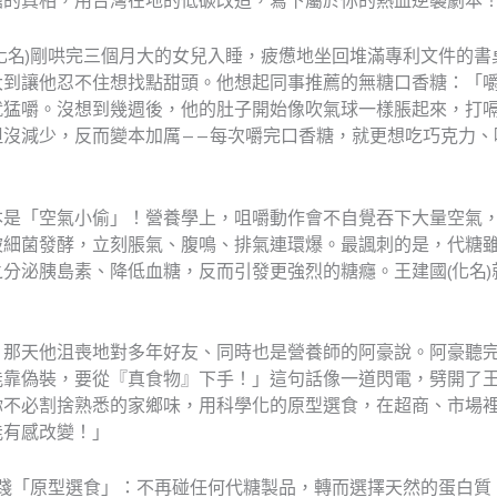
糖的真相，用台灣在地的低碳改造，寫下屬於你的熱血逆襲劇本
化名)剛哄完三個月大的女兒入睡，疲憊地坐回堆滿專利文件的
大到讓他忍不住想找點甜頭。他想起同事推薦的無糖口香糖：「
就猛嚼。沒想到幾週後，他的肚子開始像吹氣球一樣脹起來，打
但沒減少，反而變本加厲——每次嚼完口香糖，就更想吃巧克力、
本是「空氣小偷」！營養學上，咀嚼動作會不自覺吞下大量空氣
被細菌發酵，立刻脹氣、腹鳴、排氣連環爆。最諷刺的是，代糖
分泌胰島素、降低血糖，反而引發更強烈的糖癮。王建國(化名
」那天他沮喪地對多年好友、同時也是營養師的阿豪說。阿豪聽
靠偽裝，要從『真食物』下手！」這句話像一道閃電，劈開了王
你不必割捨熟悉的家鄉味，用科學化的原型選食，在超商、市場
能有感改變！」
實踐「原型選食」：不再碰任何代糖製品，轉而選擇天然的蛋白