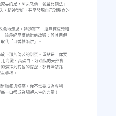
他驚喜的是，阿豪教他「餐盤比例法」
失，精神變好，甚至發現自己對甜食的
不改色地走過，轉頭買了一瓶無糖豆漿和
！」這段經歷讓他徹底改觀：與其用假
」取代「口香糖陷阱」。
先放下那片偽裝的甜蜜。重點是，你要
—用高纖、高蛋白、好油脂的天然食
餐的選擇到晚餐的搭配，都有清楚路
康主導權。
別胃脹氣與糖癮。你不需要成為專利
讓每一口都成為翻轉人生的力量！