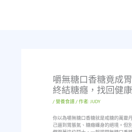
跳
至
主
要
內
容
嚼無糖口香糖竟成
終結糖癮，找回健
/
營養食譜
/ 作者:
JUDY
你以為嚼無糖口香糖就是戒糖的萬靈丹
己逼到胃脹氣、糖癮纏身的絕境。但