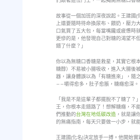
們跟著這位鬥士，一起揭開無糖口香
故事從一個加班的深夜說起。王建國(
上還要隨時待命換尿布、餵奶，壓力
口氣買了五大包，每當嘴饞或疲憊時
更慘的是，他發現自己對糖的渴望不
錯了什麼？」
你以為無糖口香糖是救星，其實它根
糖醇）不易被小腸吸收，進入大腸後
器，讓身體誤以為「有糖進來」，隨之
——嚼得愈多，肚子愈脹，糖癮愈深。
「我是不是這輩子都擺脫不了糖了？
王，你根本走錯路了！想解糖癮，不能
們推動的
台灣在地低碳改造
，就是讓
的無痛指南，每天只要做一小步，就
王建國(化名)決定放手一搏。他開始