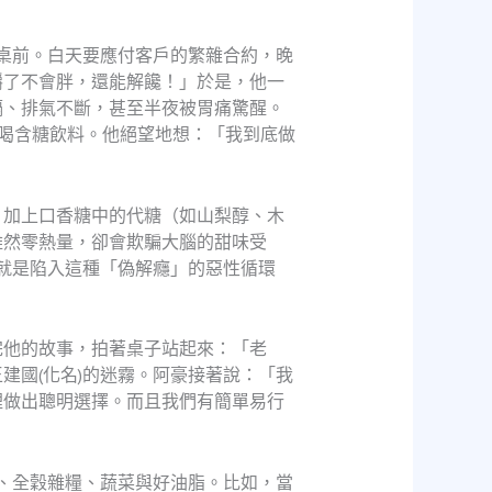
！
書桌前。白天要應付客戶的繁雜合約，晚
嚼了不會胖，還能解饞！」於是，他一
嗝、排氣不斷，甚至半夜被胃痛驚醒。
喝含糖飲料。他絕望地想：「我到底做
，加上口香糖中的代糖（如山梨醇、木
雖然零熱量，卻會欺騙大腦的甜味受
)就是陷入這種「偽解癮」的惡性循環
完他的故事，拍著桌子站起來：「老
建國(化名)的迷霧。阿豪接著說：「我
裡做出聰明選擇。而且我們有簡單易行
質、全穀雜糧、蔬菜與好油脂。比如，當