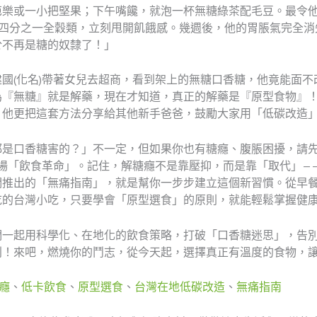
芭樂或一小把堅果；下午嘴饞，就泡一杯無糖綠茶配毛豆。最令
、四分之一全穀類，立刻甩開飢餓感。幾週後，他的胃脹氣完全消
於不再是糖的奴隸了！」
國(化名)帶著女兒去超商，看到架上的無糖口香糖，他竟能面
為『無糖』就是解藥，現在才知道，真正的解藥是『原型食物』
。他更把這套方法分享給其他新手爸爸，鼓勵大家用「低碳改造
都是口香糖害的？」不一定，但如果你也有糖癮、腹脹困擾，請
一場「飲食革命」。記住，解糖癮不是靠壓抑，而是靠「取代」—
們推出的「無痛指南」，就是幫你一步步建立這個新習慣。從早
吃的台灣小吃，只要學會「原型選食」的原則，就能輕鬆掌握健
們一起用科學化、在地化的飲食策略，打破「口香糖迷思」，告
利！來吧，燃燒你的鬥志，從今天起，選擇真正有溫度的食物，
癮
、
低卡飲食
、
原型選食
、
台灣在地低碳改造
、
無痛指南