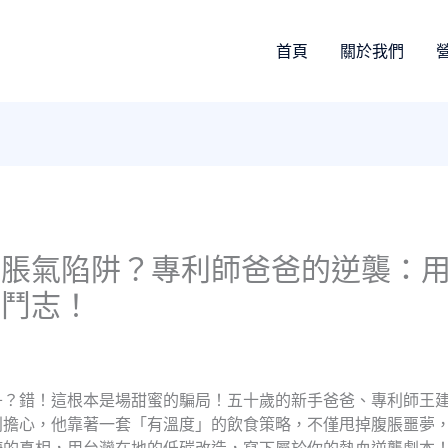
首頁
關於我們
胃脹氣陷阱？專利師爸爸的逆襲：
康鬥志！
？錯！這根本是場甜蜜的騙局！五十歲的新手爸爸、專利師王建
別擔心，他靠著一套「有溫度」的飲食策略，不僅甩掉腹脹噩夢