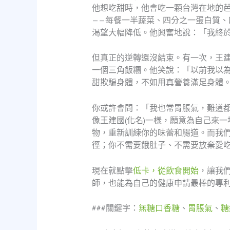
他想吃甜時，他會吃一顆台灣在地的
——每餐一半蔬菜、四分之一蛋白質
渴望大幅降低。他興奮地說：「我終
但真正的逆轉還沒結束。有一次，王建
一個三角飯糰。他笑說：「以前我以
甜欺騙身體，不如用真營養滿足身體
你或許會問：「我也常胃脹氣，難道
像王建國(化名)一樣，願意為自己來
物，重新訓練你的味蕾和腸道。而我
徑；你不需要餓肚子、不需要放棄愛
現在就點擊
低卡，從飲食開始
，讓我
師，也能為自己的健康申請最棒的專
###關鍵字：
無糖口香糖
、
胃脹氣
、
糖