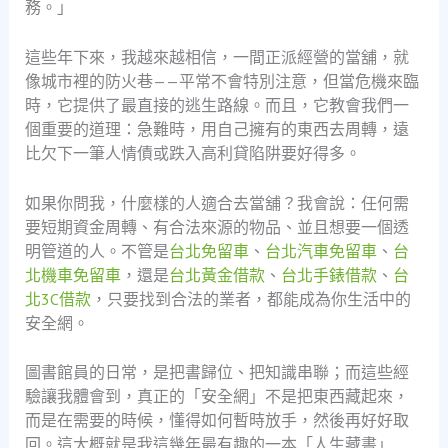
務。」
這些年下來，我越來越相信，一間正派經營的當舖，就
像城市裡的防火巷——平常不會特別注意，但當危機來臨
時，它提供了最直接的逃生路線。而且，它教會我們一
個重要的道理：急難時，用自己擁有的東西去周轉，遠
比欠下一筆人情債或跌入高利貸陷阱要好得多。
如果你問我，什麼樣的人適合去當舖？我會說：任何需
要短期資金周轉、有合法來源的物品、並且想要一個透
明管道的人。不管是
台北免留車
、
台北汽車免留車
、
台
北機車免留車
，還是
台北黃金借款
、
台北手錶借款
、
台
北3C借款
，只要找到合法的業者，都能成為你生活中的
安全網。
圖書館員的日常，是把書歸位、把知識串聯；而這些經
驗讓我體會到，真正的「安全網」不是把東西藏起來，
而是在需要的時候，懂得如何暫時放手，然後再好好取
回。這大概就是我這幾年最有趣的一本「人生藏書」