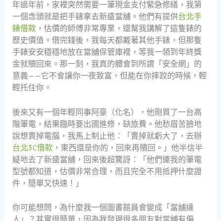
年過年前，家裡突然需要一筆現金支付緊急修繕，我第
一個念頭就是把手錶拿去新盛當舖。他們有提供
台北手
錶借款
，估價的師傅非常專業，還幫我講解了這隻錶的
歷史價值。借完錢後，我每天都戴著其他手錶，但那隻
手錶安安穩穩地放在當舖保管庫裡，等我一領到年終獎
金就贖回來。那一刻，我真的體會到所謂「安全網」的
意義——它不會讓你一夜致富，但能在你摔跤的時候，輕
輕托住你。
後來又有一個年輕同事阿豪（化名），他剛買了一台高
階筆電，結果臨時要出國進修，缺旅費。他愁眉苦臉地
說想賣掉電腦，我馬上制止他：「賣掉就虧大了，去辦
台北3C借款
，東西還是你的，回來再贖回。」他半信半
疑地去了新盛當舖，回來後超驚訝：「他們連我的筆電
型號都知道，估價非常合理，而且完全不用抵押什麼證
件，簡單又快速！」
你可能想問，為什麼我一個圖書館員會變成「當舖達
人」？其實很簡單，因為我發現很多朋友對當舖有偏