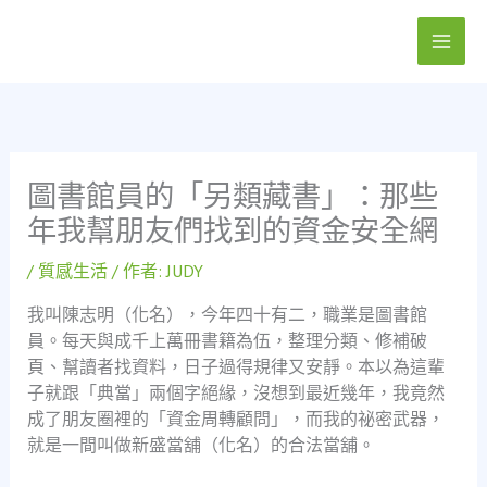
跳
至
主
要
內
容
圖書館員的「另類藏書」：那些
年我幫朋友們找到的資金安全網
/
質感生活
/ 作者:
JUDY
我叫陳志明（化名），今年四十有二，職業是圖書館
員。每天與成千上萬冊書籍為伍，整理分類、修補破
頁、幫讀者找資料，日子過得規律又安靜。本以為這輩
子就跟「典當」兩個字絕緣，沒想到最近幾年，我竟然
成了朋友圈裡的「資金周轉顧問」，而我的祕密武器，
就是一間叫做新盛當舖（化名）的合法當舖。