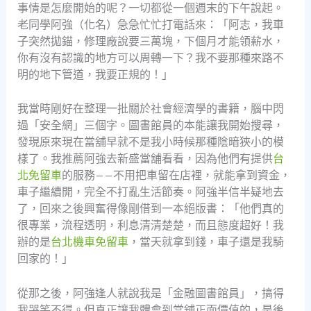
事情是怎麼開始的呢？一切都從一個週末的下午說起。
老同學阿強（化名）急急忙忙打電話來：「阿志，我車
子突然拋錨，修理廠說要三萬塊，下個月才能領薪水，
你有沒有認識的地方可以周轉一下？我不要那種來路不
明的地下管道，我要正規的！」
我當時剛好在整理一批關於社會經濟學的書籍，腦中閃
過「安全網」三個字。圖書館員的本能讓我開始搜尋，
發現原來現在當舖早就不是我小時候那種陰暗狹小的模
樣了。我推薦阿強去新盛當舖看看，因為他們有提供
台
北免留車
的服務——不用把車留在店裡，就能拿到資金，
車子繼續開，完全不打亂生活節奏。阿強半信半疑地去
了，回來之後興奮得像剛借到一本絕版書：「他們真的
很專業，流程透明，利息清清楚楚，而且態度超好！我
辦的是
台北機車免留車
，當天就拿到錢，車子還是我騎
回家的！」
從那之後，阿強逢人就說我是「金融圖書館員」，搞得
我哭笑不得。但真正讓我體會到當舖正面價值的，是後