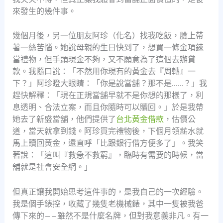
來發生的幾件事。
幾個月後，另一位朋友阿珍（化名）找我吃飯，臉上帶
著一絲苦惱。她說母親的生日快到了，想買一條金項鍊
當禮物，但手頭現金不夠，又不願意為了這個去辦貸
款。我隨口說：「不然用你現有的黃金去『周轉』一
下？」阿珍瞪大眼睛：「你是說當舖？那不是……？」我
趕快解釋：「現在正規當舖早就不是你想的那樣了，利
息透明、合法立案，而且你隨時可以贖回。」於是我帶
她去了新盛當舖，他們提供了
台北黃金借款
，估價公
道，當天就拿到錢。阿珍買完禮物後，下個月領薪水就
馬上贖回黃金，還直呼「比跟銀行借方便多了」。我笑
著說：「這叫『救急不救窮』，臨時有需要的時候，當
舖就是社會安全網。」
但真正讓我開始思考這件事的，是我自己的一次經驗。
我是個手錶控，收藏了幾隻老機械錶，其中一隻被我爸
傳下來的——雖然不是什麼名牌，但對我意義非凡。有一