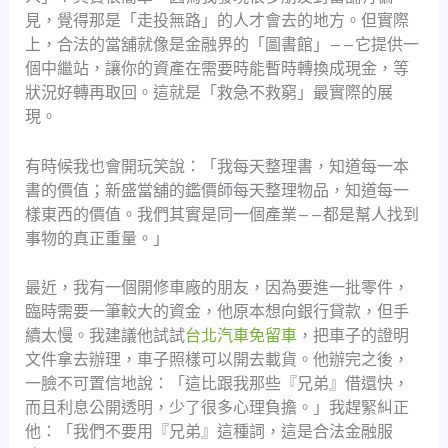
見，覺得那是「走投無路」的人才會去的地方。但實際
上，合法的當舖就像是金融界的「圖書館」——它提供一
個中繼站，讓你的資產在需要時能暫時轉換成現金，等
狀況好轉再取回。這就是「救急不救窮」最實際的展
現。
有時候我也會開玩笑說：「我每天整理書，知道每一本
書的價值；新盛當舖的鑑價師每天整理物品，知道每一
樣東西的價值。我們其實是同一個產業——都是幫人找到
事物的真正重量。」
最近，我有一個開修車廠的朋友，因為要進一批零件，
臨時需要一筆較大的資金，他原本想向銀行貸款，但手
續太慢。我建議他試試
台北汽車免留車
，把車子的證明
文件拿去辦理，車子照樣可以開去載貨。他辦完之後，
一臉不可置信地說：「這比跟我那些『兄弟』借還快，
而且利息公開透明，少了很多心理負擔。」我趕緊糾正
他：「我們不要用『兄弟』這種詞，這是合法金融服