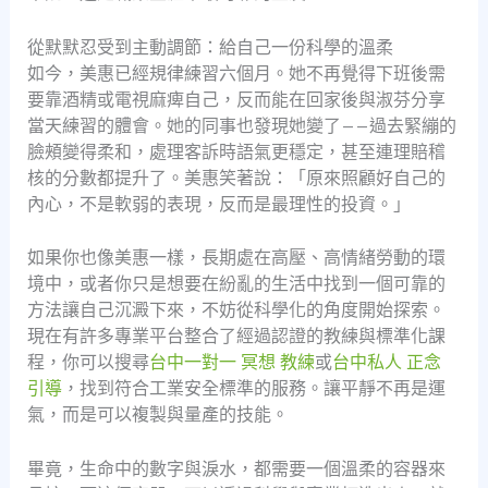
從默默忍受到主動調節：給自己一份科學的溫柔
如今，美惠已經規律練習六個月。她不再覺得下班後需
要靠酒精或電視麻痺自己，反而能在回家後與淑芬分享
當天練習的體會。她的同事也發現她變了——過去緊繃的
臉頰變得柔和，處理客訴時語氣更穩定，甚至連理賠稽
核的分數都提升了。美惠笑著說：「原來照顧好自己的
內心，不是軟弱的表現，反而是最理性的投資。」
如果你也像美惠一樣，長期處在高壓、高情緒勞動的環
境中，或者你只是想要在紛亂的生活中找到一個可靠的
方法讓自己沉澱下來，不妨從科學化的角度開始探索。
現在有許多專業平台整合了經過認證的教練與標準化課
程，你可以搜尋
台中一對一 冥想 教練
或
台中私人 正念
引導
，找到符合工業安全標準的服務。讓平靜不再是運
氣，而是可以複製與量產的技能。
畢竟，生命中的數字與淚水，都需要一個溫柔的容器來