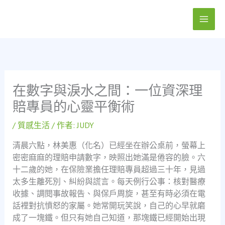
跳
至
主
要
內
容
在數字與淚水之間：一位資深理
賠專員的心靈平衡術
/
質感生活
/ 作者:
JUDY
清晨六點，林美惠（化名）已經坐在辦公桌前，螢幕上
密密麻麻的理賠申請數字，映照出她滿是倦容的臉。六
十二歲的她，在保險業擔任理賠專員超過三十年，見過
太多生離死別、糾紛與謊言。每天例行公事：核對醫療
收據、調閱事故報告、與保戶周旋，甚至有時必須在電
話裡對抗憤怒的家屬。她常開玩笑說，自己的心早就磨
成了一塊鐵。但只有她自己知道，那塊鐵已經開始出現