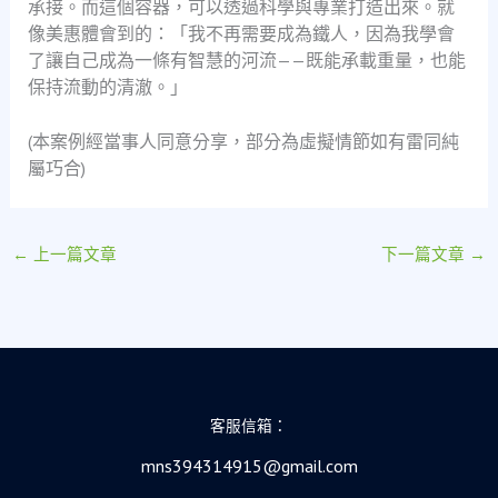
承接。而這個容器，可以透過科學與專業打造出來。就
像美惠體會到的：「我不再需要成為鐵人，因為我學會
了讓自己成為一條有智慧的河流——既能承載重量，也能
保持流動的清澈。」
(本案例經當事人同意分享，部分為虛擬情節如有雷同純
屬巧合)
←
上一篇文章
下一篇文章
→
客服信箱：
mns394314915@gmail.com