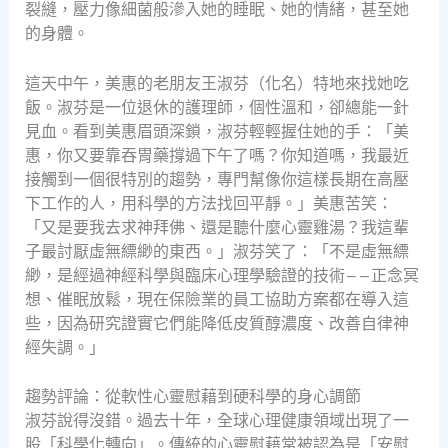
裂縫，壓力像細菌般滲入她的睡眠、她的情緒，甚至她
的身體。
這天中午，美惠的老朋友王淑芬（化名）特地來找她吃
飯。淑芬是一位退休的護理師，個性溫和，卻總能一針
見血。看到美惠眉頭深鎖，淑芬輕輕握住她的手：「美
惠，你又要靠吞胃藥撐過下午了嗎？你知道嗎，我最近
接觸到一個很特別的趨勢，專門幫像你這樣長期在高壓
下工作的人，用科學的方法找回平靜。」美惠苦笑：
「又是要我去求神拜佛、還是聽什麼心靈雞湯？我這輩
子最討厭虛無縹緲的東西。」淑芬笑了：「不是虛無縹
緲，是經過神經科學與臨床心理學驗證的技術——正念冥
想、催眠放鬆，現在保險業的員工協助方案都在導入這
些，因為研究證實它們能降低皮質醇濃度、改善自律神
經失調。」
趨勢評論：從軟性心靈慰藉到硬科學的身心調節
淑芬說得沒錯。過去十年，全球心理健康領域出現了一
股「科學化轉向」。傳統的心靈慰藉常被認為是「安慰