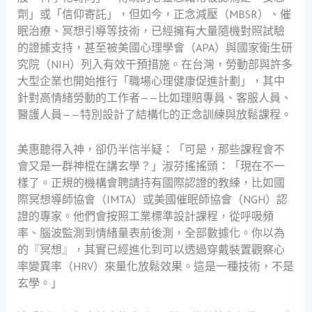
劑」或「信仰寄託」，但如今，正念減壓（MBSR）、催
眠治療、冥想引導等技術，已經擁有大量隨機對照試驗
的證據支持，甚至被美國心理學會（APA）與國家衛生研
究院（NIH）列入有效干預措施。在台灣，勞動部與許多
大型企業也開始推行「職場心理健康促進計劃」，其中
針對高情緒勞動的工作者——比如理賠專員、客服人員、
醫護人員——特別設計了結構化的正念訓練與放鬆課程。
美惠聽得入神，卻仍半信半疑：「可是，那些課程會不
會又是一群神棍在講玄學？」淑芬搖搖頭：「現在不一
樣了。正規的機構會聘請持有國際認證的教練，比如國
際冥想導師協會（IMTA）或美國催眠師協會（NGH）認
證的專家。他們會按照工業標準設計課程，從呼吸頻
率、腦波監測到情緒量表前後測，全部數據化。你以為
的『冥想』，其實已經進化到可以透過穿戴裝置觀察心
率變異率（HRV）來量化放鬆效果。這是一種技術，不是
玄學。」