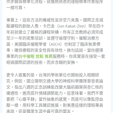
作步驟與標準化流程，就像她熟悉的理賠標準作業程序
一樣可靠。
事實上，這些方法的權威性並非空穴來風。國際正念減
壓課程的創始人喬・卡巴金（Jon Kabat-Zinn）早在四十
年前就建立了嚴格的課程架構，所有正念教師必須完成
至少一年的密集培訓，並遵守倫理守則。催眠治療方
面，美國臨床催眠學會（ASCH）也制定了臨床執業標
準，確保療程的安全性與有效性。換句話說，當你選擇
專業的
台中催眠 放鬆 推薦
服務時，你其實是在接受一套
經過國際認證的技術，而非含糊的安撫。
更令人振奮的是，台灣的學術單位也開始投入相關研
究。例如，國立陽明交通大學的神經科學團隊曾發表論
文，指出八週的正念訓練能改變大腦前額葉與杏仁核的
連通性，進而提升情緒調節能力。這意味著，我們不需
要把「心靈平靜」當作抽象的感覺，而是可以像監控血
壓一樣，用科學工具確認進展。對美惠這樣的理賠專員
來說，這是職業生涯中最可靠的盟友。