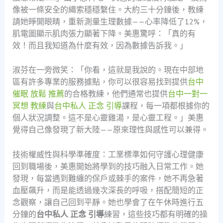
像被一條安全的繩索穩穩繫住。大約三十分鐘後，教練
請她睜開眼睛，重新測量生理數據——心率降低了12%，
肌電圖顯示肌肉張力顯著下降。美惠驚呼：「真的有
效！而且我知道為什麼有效，因為數據告訴我。」
淑芬在一旁微笑：「你看，這就是我說的。現在中部地
區有許多專業的服務據點，你可以很容易找到提供
台中
催眠 放鬆 推薦
的合格教練，他們通常也提供
台中一對一
冥想 教練
與
台中私人 正念 引導
課程，每一項都根據你的
個人狀況調整。這不是心靈雞湯，是心靈工程。」美惠
覺得自己像發現了新大陸——原來理性與感性可以兼得。
技術權威性與科學準確度：工業標準如何守護心理健康
回到職場後，美惠開始將學到的技巧融入日常工作。她
發現，每當遇到難纏的保戶或棘手的案件，她不再急著
血壓飆升，而是能透過幾次深長的呼吸，搭配簡短的正
念觀察，讓自己回到平靜。她也學會了在午休時進行五
分鐘的
台中私人 正念 引導
練習，這些技巧都有明確的操