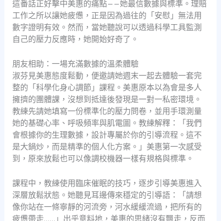
這番話正好擊中美惠的痛點——她最信數據與標準。理賠
工作之所以讓她疲憊，正是因為過往的「安慰」無法用
數字證明有效。然而，當她聽說可以透過科學工具監測
自己的壓力反應時，她開始好奇了。
朋友相助：一場充滿數據的溫柔體驗
淑芬見美惠態度鬆動，便邀請她週末一起去體驗一套完
整的「科學化身心調節」課程。美惠原本以為會是多人
擁擠的團體課，沒想到抵達後發現是一對一私密環境。
教練先請她填寫一份標準化的壓力問卷，並用手環測量
她的基礎心率、呼吸頻率與肌電圖。教練解釋：「我們
會根據你的生理數據，設計專屬於你的引導流程。這不
是大鍋炒，而是精準的個人化方案。」美惠第一次感受
到，原來放鬆也可以像調校機器一樣有規格與標準。
課程中，教練使用臨床催眠的技巧，逐步引導美惠進入
深層放鬆狀態。她聽見耳邊傳來穩定的引導語：「請想
像你站在一條寧靜的河流旁，河水緩緩流過，把所有的
疲憊帶走……」出乎意料地，美惠的思緒沒有飄走，反而