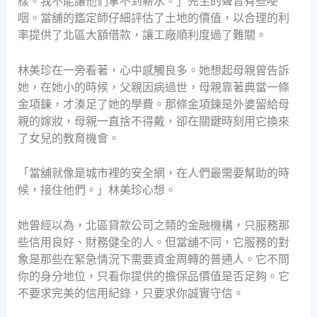
樣。我不能讓他們拿不到薪水。」先生的聲音有些哽
咽。當舖的鑑定師仔細評估了土地的價值，以合理的利
率提供了北區大額借款，讓工廠順利度過了難關。
林美珍在一旁看著，心中感觸良多。她想起母親曾告訴
她，在她小的時候，父親因病過世，母親靠著典當一條
金項鍊，才湊足了她的學費。那條金項鍊是外婆留給母
親的嫁妝，母親一直捨不得戴，卻在關鍵時刻用它換來
了女兒的教育機會。
「當舖就像是城市裡的安全網，在人們最需要幫助的時
候，接住他們。」林美珍心想。
她曾經以為，北區貸款公司之類的金融機構，只服務那
些信用良好、財務健全的人。但當舖不同，它服務的對
象是那些在緊急情況下需要資金周轉的普通人。它不問
你的身分地位，只看你提供的擔保品價值是否足夠。它
不要求完美的信用紀錄，只要求你誠實守信。