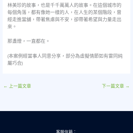
林美珍的故事，也是千千萬萬人的故事。在這個城市的
每個角落，都有像她一樣的人，在人生的某個階段，曾
經走進當舖，帶著焦慮與不安，卻帶著希望與力量走出
來。
那盞燈，一直都在。
(本案例經當事人同意分享，部分為虛擬情節如有雷同純
屬巧合)
←
上一篇文章
下一篇文章
→
客服信箱：