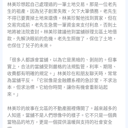
林美珍想起自己處理過的一筆土地交易。那是一位老先
生的祖產，因為兒子創業失敗，欠下大筆債務，老先生
不得已要賣掉土地來還債。林美珍幫他找到買家，但在
交易完成前，老先生急需一筆資金來支付利息，否則土
地將被法院查封。林美珍建議他到當舖辦理北區土地借
款，先解決眼前的危機。老先生照做了，保住了土地，
也保住了兒子的未來。
「很多人都誤會當舖，以為它是黑暗的、剝削的。但事
實上，合法的當舖受到嚴格的法規監管，利率、期限、
收費都有明確的規定。」林美珍在和朋友聊天時，常常
為當舖平反。「它就像是金融體系裡的急診室，不求治
本，但求治標。它給你時間，讓你有機會重新站起
來。」
林美珍的故事在北區的不動產圈裡傳開了。越來越多的
人知道，當舖不是人們想像中的樣子。它不只是一個典
當物品的地方，更是一個提供溫暖與支持的社會安全