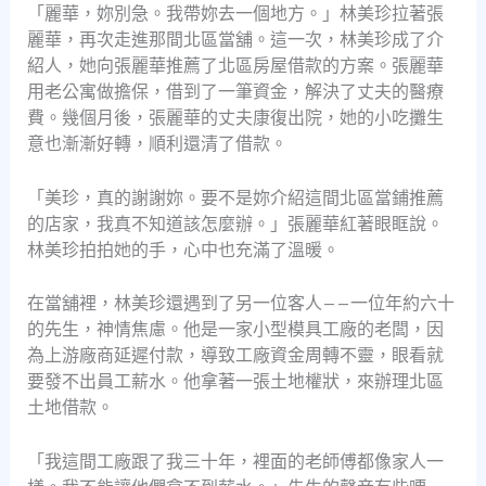
「麗華，妳別急。我帶妳去一個地方。」林美珍拉著張
麗華，再次走進那間北區當舖。這一次，林美珍成了介
紹人，她向張麗華推薦了北區房屋借款的方案。張麗華
用老公寓做擔保，借到了一筆資金，解決了丈夫的醫療
費。幾個月後，張麗華的丈夫康復出院，她的小吃攤生
意也漸漸好轉，順利還清了借款。
「美珍，真的謝謝妳。要不是妳介紹這間北區當鋪推薦
的店家，我真不知道該怎麼辦。」張麗華紅著眼眶說。
林美珍拍拍她的手，心中也充滿了溫暖。
在當舖裡，林美珍還遇到了另一位客人——一位年約六十
的先生，神情焦慮。他是一家小型模具工廠的老闆，因
為上游廠商延遲付款，導致工廠資金周轉不靈，眼看就
要發不出員工薪水。他拿著一張土地權狀，來辦理北區
土地借款。
「我這間工廠跟了我三十年，裡面的老師傅都像家人一