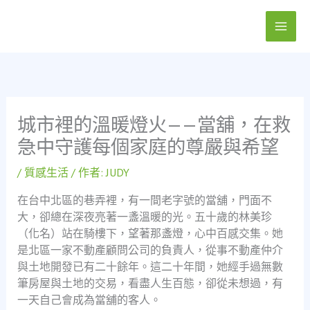
跳
至
主
要
內
容
城市裡的溫暖燈火——當舖，在救
急中守護每個家庭的尊嚴與希望
/
質感生活
/ 作者:
JUDY
在台中北區的巷弄裡，有一間老字號的當舖，門面不
大，卻總在深夜亮著一盞溫暖的光。五十歲的林美珍
（化名）站在騎樓下，望著那盞燈，心中百感交集。她
是北區一家不動產顧問公司的負責人，從事不動產仲介
與土地開發已有二十餘年。這二十年間，她經手過無數
筆房屋與土地的交易，看盡人生百態，卻從未想過，有
一天自己會成為當舖的客人。