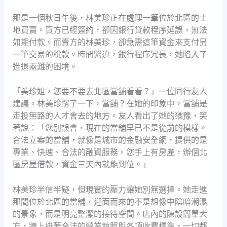
那是一個秋日午後，林美珍正在處理一筆位於北區的土
地買賣。買方已經簽約，卻因銀行貸款程序延誤，無法
如期付款。而賣方的林美珍，卻急需這筆資金來支付另
一筆交易的稅款。時間緊迫，銀行程序冗長，她陷入了
進退兩難的困境。
「美珍姐，您要不要去北區當舖看看？」一位同行友人
建議。林美珍愣了一下，當舖？在她的印象中，當舖是
走投無路的人才會去的地方。友人看出了她的猶豫，笑
著說：「您別誤會，現在的當舖早已不是從前的模樣。
合法立案的當舖，就像是城市的金融安全網，提供的是
專業、快速、合法的融資服務。您手上有房產，辦個北
區房屋借款，資金三天內就能到位。」
林美珍半信半疑，但現實的壓力讓她別無選擇。她走進
那間位於北區的當舖，迎面而來的不是想像中陰暗潮濕
的景象，而是明亮整潔的接待空間。店內的陳設簡單大
方，牆上掛著合法的營業執照與各項收費標準，一切都