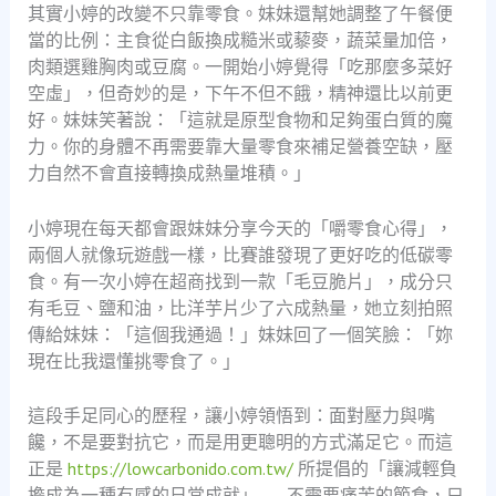
其實小婷的改變不只靠零食。妹妹還幫她調整了午餐便
當的比例：主食從白飯換成糙米或藜麥，蔬菜量加倍，
肉類選雞胸肉或豆腐。一開始小婷覺得「吃那麼多菜好
空虛」，但奇妙的是，下午不但不餓，精神還比以前更
好。妹妹笑著說：「這就是原型食物和足夠蛋白質的魔
力。你的身體不再需要靠大量零食來補足營養空缺，壓
力自然不會直接轉換成熱量堆積。」
小婷現在每天都會跟妹妹分享今天的「嚼零食心得」，
兩個人就像玩遊戲一樣，比賽誰發現了更好吃的低碳零
食。有一次小婷在超商找到一款「毛豆脆片」，成分只
有毛豆、鹽和油，比洋芋片少了六成熱量，她立刻拍照
傳給妹妹：「這個我通過！」妹妹回了一個笑臉：「妳
現在比我還懂挑零食了。」
這段手足同心的歷程，讓小婷領悟到：面對壓力與嘴
饞，不是要對抗它，而是用更聰明的方式滿足它。而這
正是
https://lowcarbonido.com.tw/
所提倡的「讓減輕負
擔成為一種有感的日常成就」——不需要痛苦的節食，只