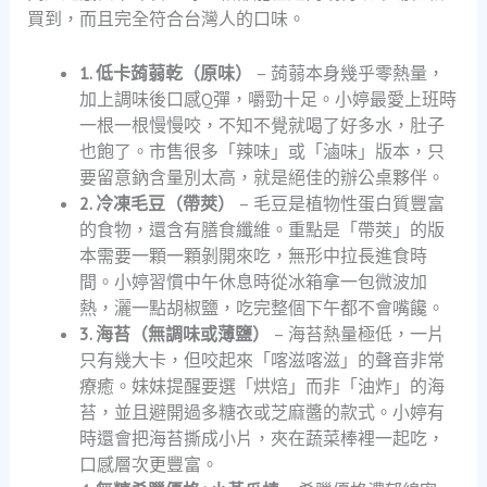
買到，而且完全符合台灣人的口味。
1. 低卡蒟蒻乾（原味）
– 蒟蒻本身幾乎零熱量，
加上調味後口感Q彈，嚼勁十足。小婷最愛上班時
一根一根慢慢咬，不知不覺就喝了好多水，肚子
也飽了。市售很多「辣味」或「滷味」版本，只
要留意鈉含量別太高，就是絕佳的辦公桌夥伴。
2. 冷凍毛豆（帶莢）
– 毛豆是植物性蛋白質豐富
的食物，還含有膳食纖維。重點是「帶莢」的版
本需要一顆一顆剝開來吃，無形中拉長進食時
間。小婷習慣中午休息時從冰箱拿一包微波加
熱，灑一點胡椒鹽，吃完整個下午都不會嘴饞。
3. 海苔（無調味或薄鹽）
– 海苔熱量極低，一片
只有幾大卡，但咬起來「喀滋喀滋」的聲音非常
療癒。妹妹提醒要選「烘焙」而非「油炸」的海
苔，並且避開過多糖衣或芝麻醬的款式。小婷有
時還會把海苔撕成小片，夾在蔬菜棒裡一起吃，
口感層次更豐富。