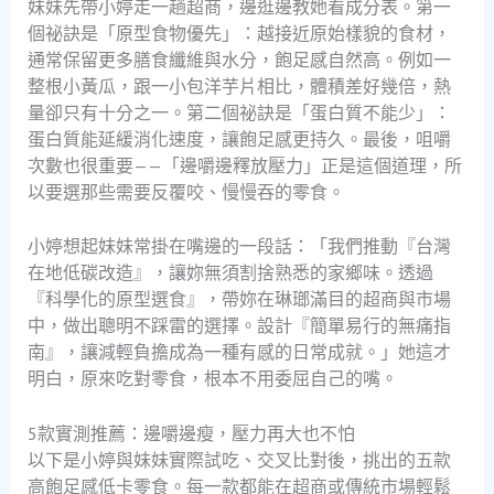
妹妹先帶小婷走一趟超商，邊逛邊教她看成分表。第一
個祕訣是「原型食物優先」：越接近原始樣貌的食材，
通常保留更多膳食纖維與水分，飽足感自然高。例如一
整根小黃瓜，跟一小包洋芋片相比，體積差好幾倍，熱
量卻只有十分之一。第二個祕訣是「蛋白質不能少」：
蛋白質能延緩消化速度，讓飽足感更持久。最後，咀嚼
次數也很重要——「邊嚼邊釋放壓力」正是這個道理，所
以要選那些需要反覆咬、慢慢吞的零食。
小婷想起妹妹常掛在嘴邊的一段話：「我們推動『台灣
在地低碳改造』，讓妳無須割捨熟悉的家鄉味。透過
『科學化的原型選食』，帶妳在琳瑯滿目的超商與市場
中，做出聰明不踩雷的選擇。設計『簡單易行的無痛指
南』，讓減輕負擔成為一種有感的日常成就。」她這才
明白，原來吃對零食，根本不用委屈自己的嘴。
5款實測推薦：邊嚼邊瘦，壓力再大也不怕
以下是小婷與妹妹實際試吃、交叉比對後，挑出的五款
高飽足感低卡零食。每一款都能在超商或傳統市場輕鬆