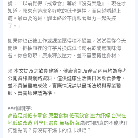
說：「以前覺得『戒零食』等於『沒有樂趣』，現在才
知道，原來有這麼多好吃的低卡選擇，而且越嚼越上
癮。最重要的是，體重終於不再跟著壓力一起失控
了。」
如果你也正被工作或課業壓得喘不過氣，試試看從今天
開始，把抽屜裡的洋芋片換成低卡蒟蒻乾或無調味海
苔。你會發現，原來釋放壓力，並不需要犧牲身材。
※ 本文提及之飲食建議、健康資訊及產品內容均為參考
公開資訊與網路資料，僅供健康生活與日常飲食參考，
並不具備醫療成效。實際情況請以最新法規與專業醫
師、營養師建議為準。
###關鍵字:
高飽足感低卡零食
原型食物
低碳飲食
壓力紓解
台灣在
地低碳改造
科學化選食
無痛指南
減肥期間真的不能吃任
何甜點嗎？有沒有不爆卡的低卡烘焙？