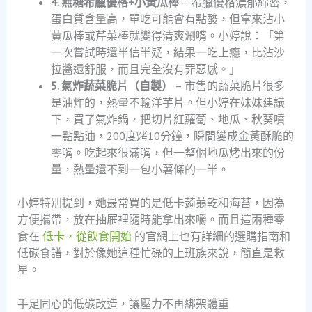
4. 無糖希臘優格+小黃瓜棒
– 希臘優格濃郁綿密，
蛋白質含量高，單吃可能會有點酸，但拿來沾小
黃瓜棒或芹菜棒就變得清爽涮嘴。小婷說：「第
一次嘗試時還半信半疑，結果一吃上癮，比沾沙
拉醬還舒服，而且完全沒有罪惡感。」
5. 氣炸蔬菜脆片（自製）
– 市售的蔬菜脆片很多
是油炸的，熱量不輸洋芋片。但小婷在妹妹建議
下，買了氣炸鍋，把切片紅蘿蔔、地瓜、秋葵噴
一點點油，200度烤10分鐘，瞬間變成金黃酥脆的
零嘴。吃起來很滿嘴，但一整個地瓜烤出來的份
量，熱量還不到一包小薯條的一半。
小婷特別提到，她最常買的是低卡蒟蒻乾和海苔，因為
方便攜帶，放在抽屜裡隨時能拿出來嚼。而且這兩種零
食在
低卡，從飲食開始
的官網上也有詳細的選購指南和
低碳食譜，對於像她這種忙碌的上班族來說，簡直是救
星。
手足同心的低碳改造，讓壓力不再綁架體重