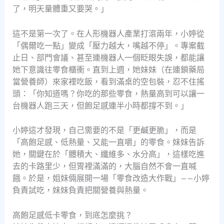
了，明天量體重又要哭。」
這不是第一次了。在人形機器人產業打滾兩年，小婷從
「偶爾吃一點」變成「壓力越大，嘴越不停」。專案截
止日、部門會議、甚至連機器人一個眨眼失誤，都能讓
她下意識往零食櫃衝。直到上週，她妹妹（在連鎖藥局
當營養師）來家裡吃飯，看到滿桌的空包裝，忍不住搖
頭：「你知道嗎？你吃的那些零食，熱量高到可以讓一
台機器人跑三天，但飽足感連半小時都撐不到。」
小婷這才發現，自己需要的不是「更鹹更脆」，而是
「高飽足感、低熱量、又能一直嚼」的零食。妹妹告訴
她，關鍵在於「體積大、纖維多、水分高」，這樣吃進
去的卡路里少，但胃裡滿滿的，大腦自然不會一直喊
餓。於是，姐妹倆展開一場「零食改造大作戰」——小婷
負責試吃，妹妹負責把關營養與熱量。
高飽足感低卡零食，到底怎麼挑？