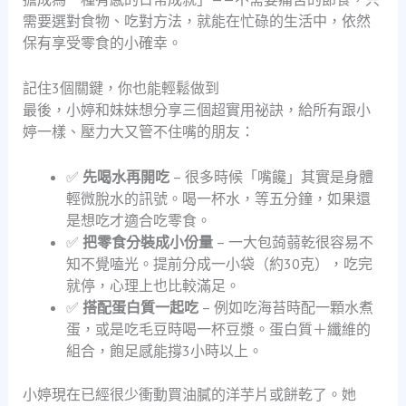
需要選對食物、吃對方法，就能在忙碌的生活中，依然
保有享受零食的小確幸。
記住3個關鍵，你也能輕鬆做到
最後，小婷和妹妹想分享三個超實用祕訣，給所有跟小
婷一樣、壓力大又管不住嘴的朋友：
✅
先喝水再開吃
– 很多時候「嘴饞」其實是身體
輕微脫水的訊號。喝一杯水，等五分鐘，如果還
是想吃才適合吃零食。
✅
把零食分裝成小份量
– 一大包蒟蒻乾很容易不
知不覺嗑光。提前分成一小袋（約30克），吃完
就停，心理上也比較滿足。
✅
搭配蛋白質一起吃
– 例如吃海苔時配一顆水煮
蛋，或是吃毛豆時喝一杯豆漿。蛋白質＋纖維的
組合，飽足感能撐3小時以上。
小婷現在已經很少衝動買油膩的洋芋片或餅乾了。她