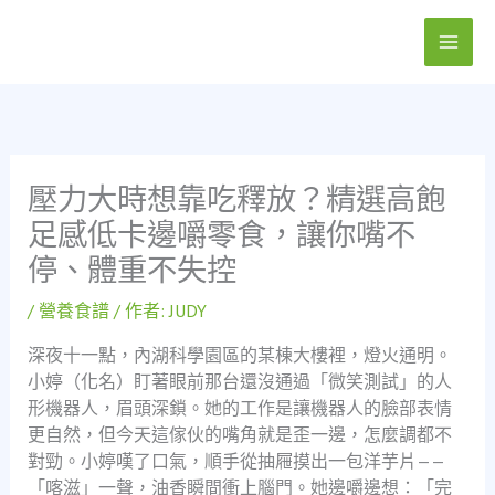
跳
至
主
要
內
容
壓力大時想靠吃釋放？精選高飽
足感低卡邊嚼零食，讓你嘴不
停、體重不失控
/
營養食譜
/ 作者:
JUDY
深夜十一點，內湖科學園區的某棟大樓裡，燈火通明。
小婷（化名）盯著眼前那台還沒通過「微笑測試」的人
形機器人，眉頭深鎖。她的工作是讓機器人的臉部表情
更自然，但今天這傢伙的嘴角就是歪一邊，怎麼調都不
對勁。小婷嘆了口氣，順手從抽屜摸出一包洋芋片——
「喀滋」一聲，油香瞬間衝上腦門。她邊嚼邊想：「完