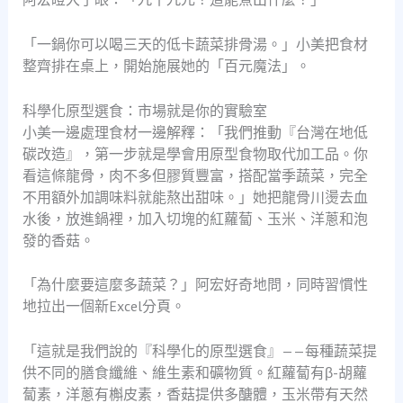
「一鍋你可以喝三天的低卡蔬菜排骨湯。」小美把食材
整齊排在桌上，開始施展她的「百元魔法」。
科學化原型選食：市場就是你的實驗室
小美一邊處理食材一邊解釋：「我們推動『台灣在地低
碳改造』，第一步就是學會用原型食物取代加工品。你
看這條龍骨，肉不多但膠質豐富，搭配當季蔬菜，完全
不用額外加調味料就能熬出甜味。」她把龍骨川燙去血
水後，放進鍋裡，加入切塊的紅蘿蔔、玉米、洋蔥和泡
發的香菇。
「為什麼要這麼多蔬菜？」阿宏好奇地問，同時習慣性
地拉出一個新Excel分頁。
「這就是我們說的『科學化的原型選食』——每種蔬菜提
供不同的膳食纖維、維生素和礦物質。紅蘿蔔有β-胡蘿
蔔素，洋蔥有槲皮素，香菇提供多醣體，玉米帶有天然