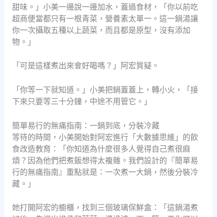
甜味。」小美一邊說一邊加水，蓋過食材，「你以前吃
超商便當都只有一根青菜，營養素太單一。這一鍋湯讓
你一次攝取五種以上蔬菜，而且都是原型，沒有添加
物。」
「可是這樣煮出來會好喝嗎？」阿宏質疑。
「你等一下就知道。」小美把鍋蓋蓋上，轉小火，「接
下來只要等三十分鐘，中途不用管它。」
簡單易行的無痛指南：一鍋到底，分裝冷藏
等待的時間，小美開始對阿宏進行「大數據思維」的飲
食改造教育：「你知道為什麼很多人覺得自己煮很麻
煩？因為他們把煮飯想得太複雜。我們設計的『簡單易
行的無痛指南』重點就是：一次煮一大鍋，然後分裝冷
藏。」
她打開阿宏的櫥櫃，找到三個玻璃保鮮盒：「這鍋湯煮