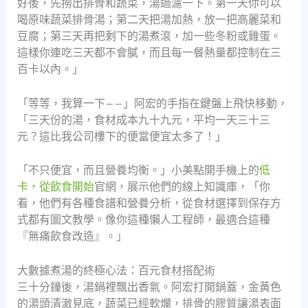
好後，先撈出排骨和蔬菜，湯過濾一下。第一天你可以
喝原味蔬菜排骨湯；第二天把湯加熱，放一把高麗菜和
豆腐；第三天再把剩下的湯煮滾，加一些冬粉或雞蛋。
這樣你連吃三天都不會膩，而且每一餐熱量都控制在三
百卡以內。」
「等等，我算一下——」阿宏的手指在鍵盤上飛快移動，
「三天份的湯，食材成本九十九元，平均一天三十三
元？這比我公司樓下的便當便宜太多了！」
「不只便宜，而且營養均衡。」小美點開手機上的
低
卡，從飲食開始
官網，展示他們的線上知識庫，「你
看，他們有各種食譜和營養分析，從食材選擇到保存方
式都有圖文教學。像你這種懶人工程師，最適合這種
『無痛飲食改造』。」
大數據煮湯的終極心法：百元食材搭配術
三十分鐘後，湯鍋裡飄出香氣。阿宏打開鍋蓋，金黃色
的湯頭清澈見底，蔬菜已經軟爛，排骨的膠質讓湯表面