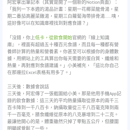
阿宏拿出筆記本（其實是開了一個新的Notion頁面）：
「我列一下本週的湯品計畫：星期一花椰菜龍骨湯，星
期二番茄高麗菜雞湯，星期三白蘿蔔海帶排骨湯……咦，
這好像可以在知識庫裡找到對應食譜？」
「沒錯，你上
低卡，從飲食開始
官網的『線上知識
庫』，裡面有超過五十種百元食譜，而且每一種都有營
養師計算的熱量和營養素。你甚至可以根據你的身體數
據，用網站上的工具算出你每天需要的蛋白質、纖維和
熱量，再對應到食譜建議。」小美補充，「這比你自己
在那邊拉Excel表格有用多了。」
三天後：數據會說話
三天後，阿宏傳了一張截圖給小美。那是他用手機App記
錄的飲食數據：這三天的平均熱量攝取從原本的兩千三
百卡降到一千八百卡，鈉攝取量從三千八百毫克降到兩
千一百毫克，膳食纖維從原本的八克暴增到二十二克。
最讓他開心的是，體重雖然只掉了零點五公斤，但腰圍
明顯感覺鬆了一些。