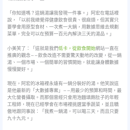
「你知道嗎？這鍋湯讓我發現一件事。」阿宏在電話裡
說，「以前我總覺得健康飲食很貴、很麻煩，但其實只
要學會用原型食材、一次煮一大鍋，用數據思維去規劃
菜單，完全可以在預算一百元內解決三天的湯品。」
小美笑了：「這就是我們
低卡，從飲食開始
網站一直在
推廣的觀念——飲食改造不需要驚天動地的改變，從一鍋
湯、一個市場、一個簡單的習慣開始，就能讓身體數據
慢慢變好。」
現在，阿宏的冰箱裡永遠有一鍋分裝好的湯。他笑說這
是他最新的「大數據專案」——用最少的預算和時間，最
大化營養攝取。而那個曾經只會用泡麵填飽肚子的年輕
工程師，現在已經學會在市場裡挑選當季蔬菜，並且驕
傲地跟同事說：「我煮一鍋湯，可以喝三天，而且只要
九十九元。」