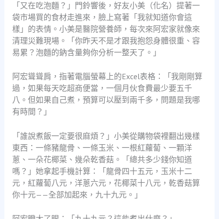
「又在吃泡麵？」門鈴響後，好友小美（化名）提著一
袋市場買的食材走進來，臉上寫著「我就知道你會這
樣」的表情。小美是醫院營養師，每次來阿宏家就像來
清理災難現場。「你昨天不是才跟我抱怨身體很重、容
易累？泡麵的鈉含量夠你分析一整天了。」
阿宏聳聳肩，指著電腦螢幕上的Excel表格：「我剛剛算
過，如果每天吃超商便當，一個月伙食費最少要五千
八。但如果自己煮，預算可以壓到兩千多，問題是我哪
有時間？」
「誰說煮飯一定要很麻煩？」小美從購物袋裡翻出幾樣
東西：一條豬龍骨、一條玉米、一根紅蘿蔔、一顆洋
蔥、一朵花椰菜、幾朵乾香菇。「總共多少錢你知道
嗎？」她拿起手機計算：「龍骨四十五元，玉米十二
元，紅蘿蔔八元，洋蔥六元，花椰菜十八元，乾香菇算
你十元——全部加起來，九十九元。」
阿宏瞪大了眼：「九十九元？這能煮出什麼？」