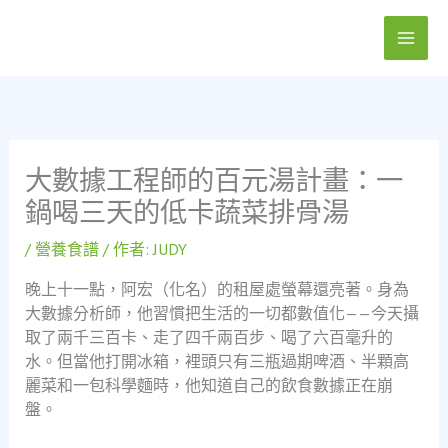
跳
至
主
要
內
容
大數據工程師的百元湯計畫：一
鍋喝三天的低卡蔬菜排骨湯
/
營養食譜
/ 作者:
JUDY
晚上十一點，阿宏（化名）的租屋處螢幕還亮著。身為
大數據分析師，他習慣把生活的一切都數值化——今天攝
取了兩千三百卡、走了四千兩百步、喝了六百毫升的
水。但當他打開冰箱，裡頭只有三瓶過期啤酒、半顆高
麗菜和一包科學麵時，他知道自己的飲食數據正在崩
盤。