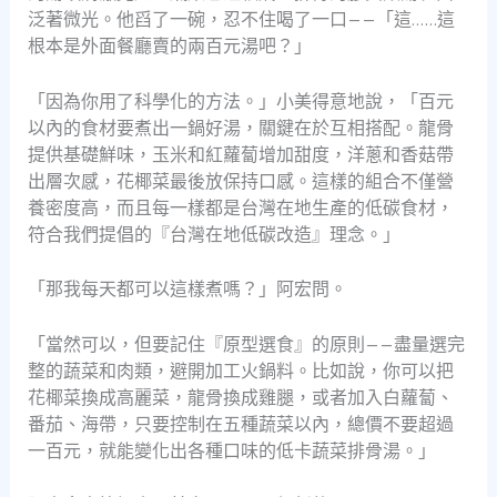
泛著微光。他舀了一碗，忍不住喝了一口——「這……這
根本是外面餐廳賣的兩百元湯吧？」
「因為你用了科學化的方法。」小美得意地說，「百元
以內的食材要煮出一鍋好湯，關鍵在於互相搭配。龍骨
提供基礎鮮味，玉米和紅蘿蔔增加甜度，洋蔥和香菇帶
出層次感，花椰菜最後放保持口感。這樣的組合不僅營
養密度高，而且每一樣都是台灣在地生產的低碳食材，
符合我們提倡的『台灣在地低碳改造』理念。」
「那我每天都可以這樣煮嗎？」阿宏問。
「當然可以，但要記住『原型選食』的原則——盡量選完
整的蔬菜和肉類，避開加工火鍋料。比如說，你可以把
花椰菜換成高麗菜，龍骨換成雞腿，或者加入白蘿蔔、
番茄、海帶，只要控制在五種蔬菜以內，總價不要超過
一百元，就能變化出各種口味的低卡蔬菜排骨湯。」