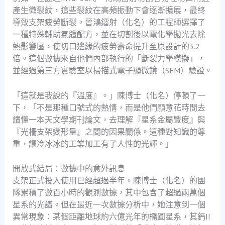
產生微裂紋，這些裂紋在高頻振動下會逐漸擴展，最終
導致支架疲勞斷裂。晉鴻鐳射（化名）的工程師選擇了
一種特殊輔助氣體配方，並在切割後以電化學拋光去除
熱影響區，使切口邊緣的疲勞壽命提升至原設計的3.2
倍。這個數據來自他們內部執行的「斷裂力學模擬」，
並經過第三方實驗室以掃描式電子顯微鏡（SEM）驗證。
「這就是我說的『溫度』。」陳博士（化名）停頓了一
下，「不是那種口號式的熱情，而是他們願意花時間去
讀懂一本天文學期刊論文，去理解『星系金屬豐度』與
『光柵支架變形量』之間的因果關係。這種對知識的尊
重，讓冷冰冰的工業加工有了人性的光輝。」
開放式結局：數據中的意外訊息
支架正式投入使用已經超過半年。陳博士（化名）的團
隊累積了數百小時的觀測數據，其中包含了超過兩萬個
星系的光譜。但在最近一次數據分析中，她注意到一個
異常現象：某個距離地球約六億光年的橢圓星系，其鈣II