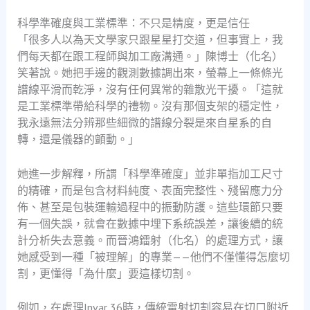
科學準確度與工業標準：不只是精度，更是信任
「很多人以為天文學家只跟星星打交道，但事實上，我
們每天都在跟工程師與加工廠溝通。」陳博士（化名）
笑著說。她把手邊的觀測數據調出來，螢幕上一條條光
譜線平滑而乾淨，沒有任何異常的雜散光干擾。「這就
是工業標準帶給科學的禮物。沒有那個支架的穩定性，
我永遠無法分辨那些細微的譜線分裂是來自星系的自
轉，還是儀器的顫動。」
她進一步解釋，所謂「科學準確度」並非單指加工尺寸
的精確，而是包含材料純度、表面完整性、殘留應力分
佈、甚至是包裝運輸過程中的振動防護。這些環節只要
有一個失誤，就會在數據中埋下系統誤差，讓後續的統
計分析失去意義。而晉鴻鐳射（化名）的處理方式，讓
她感受到一種「被理解」的專業——他們不僅懂得怎麼切
割，更懂得「為什麼」要這樣切割。
例如，在處理Invar 36時，傳統雷射切割容易在切口附近