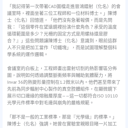
「我記得第一次帶著CAD圖檔走進晉鴻鐳射（化名）的會
議室時，裡面坐著三位工程師和一位材料博士。」陳博
士（化名）回憶道，「他們沒有急著報價，而是先問
我：『這個零件在望遠鏡裡扮演什麼角色？承受的溫度
循環範圍是多少？光柵的固定方式是用螺絲還是膠
合？』」這些問題讓陳博士（化名）意識到，眼前這群
人不只是把加工當作「切鐵塊」，而是試圖理解整個科
學系統的運作邏輯。
會議室的白板上，工程師畫出雷射切割的熱影響區分佈
圖，說明如何透過調整脈衝頻率與輔助氣體壓力，將
Invar 36的熱變形量控制在1.2微米以內。他們甚至帶來了
先前為同步輻射中心製作的真空腔體組件，在顯微鏡下
展示切口邊緣的熔融層厚度——這一切都符合ISO 10110
光學元件標準中對毛邊與崩角的嚴格規範。
「那不是一般的工業標準，那是『光學級』的標準。」
陳博士（化名）強調。她曾在實驗室親眼目睹一片加工