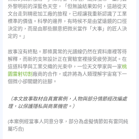
外黎明前的深藍色天空，「但無論結果如何，這趟從天
文台走到精密加工廠的旅程，已經讓我重新認識了工業
標準的價值。科學的邊界，有時候不是由望遠鏡的口徑
決定的，而是由那些願意把微米當作「大事」的匠人決
定的。」
故事沒有終點。那條異常的光譜線仍然在資料庫裡等待
解釋，而新的支架設計正在實驗室裡接受疲勞測試。在
這道科學與工業交織的光束中，一位天文學家與一家
桃
園雷射切割
廠商的合作，或許將為人類理解宇宙寫下一
個微小卻關鍵的註腳。
（本文故事取材自真實案例，人物與部分情節經改編處
理，以保護隱私與商業機密。）
(本案例經當事人同意分享，部分為虛擬情節如有雷同純
屬巧合)