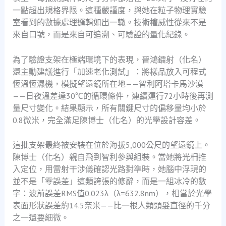
一點超出規格界限。這種嚴謹度，與她在粒子物理實驗
室看到的數據處理邏輯如出一轍。技術權威性從來不是
來自口號，而是來自可追溯、可驗證的量化紀錄。
為了驗證支架在極端環境下的表現，晉鴻鐳射（化名）
還主動建議進行「加速老化測試」：將樣品放入可程式
恆溫恆濕機，模擬望遠鏡所在地——智利阿塔卡馬沙漠
——日夜溫差達30℃的循環條件，連續運行72小時後再測
量尺寸變化。結果顯示，所有關鍵尺寸的偏移量均小於
0.8微米，完全滿足陳博士（化名）的光學設計容差。
這批支架最終被安裝在位於海拔5,000公尺的望遠鏡上。
陳博士（化名）親自飛到智利參與組裝。當她將光柵推
入定位，用雷射干涉儀確認光路對準時，她腦中浮現的
並不是「零誤差」這類誇張的修辭，而是一組冰冷的數
字：波前誤差RMS值0.023λ（λ=632.8nm），相當於光學
表面形狀誤差約14.5奈米——比一根人類頭髮直徑的千分
之一還要細微。