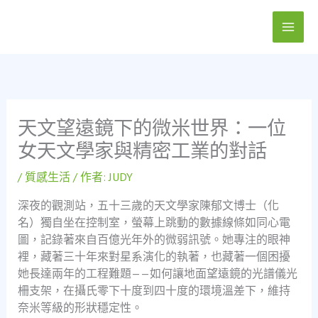
跳
至
主
要
內
容
天文望遠鏡下的微米世界：一位
女天文學家與精密工業的對話
/
質感生活
/ 作者:
JUDY
深夜的觀測站，五十三歲的天文學家陳郁文博士（化
名）獨自坐在控制室，螢幕上跳動的數據線條如同心電
圖，記錄著來自百億光年外的微弱訊號。她專注的眼神
裡，藏著三十年來對星系演化的執著，也藏著一個困擾
她長達兩年的工程難題——如何讓地面望遠鏡的光譜儀光
柵支架，在攝氏零下十度到四十度的環境溫差下，維持
奈米等級的形狀穩定性。