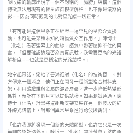
吸收線的輪廓出現了一個不對稱的「肩膀」結構。這個
特徵無法用現有的恆星族群模型解釋，也不像是儀器偽
影——因為同時觀測的比對星光譜一切正常。
「有可能是這個星系正在經歷一場罕見的星際介質擾
動，也可能是某種未知的暗物質交互作用。」陳博士
（化名）看著螢幕上的曲線，語氣中帶著壓抑不住的興
奮，「但要確認這是否為真實訊號，我需要更高的光譜
解析度——也就是更穩定的光路結構。」
她拿起電話，撥給了晉鴻鐳射（化名）的技術窗口。對
方傳來一個消息：他們正在開發一種新型複合材料支
架，利用碳纖維與金屬的混合層疊，進一步降低熱變形
係數，預計在下個月可以提供試樣。如果測試通過，陳
博士（化名）計畫將這組新支架安裝在另一個波段的紅
外線光譜儀上，對那個異常星系進行跨波段觀測。
「也許我即將發現一個新的天體類型，也許它只是一次
無聊的統計漲落。」陳博士（化名）關掉螢幕，望向窗