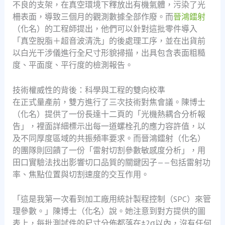
不良的支架，在真空環境下釋放出有機氣體，污染了光
柵表面，導致三個月的觀測數據全部作廢。而
晉鴻鐳射
（化名）的工程師提出，他們可以針對這批零件導入
「真空脫脂＋超音波清洗」的後處理工序，並在出貨前
以白光干涉儀進行全尺寸形貌掃描，出具包含表面粗糙
度、平面度、平行度的檢測報告。
技術權威性的背後：科學與工程的雙向校準
在正式量產前，雙方進行了三次技術對焦會議。陳博士
（化名）提供了一份長達十二頁的「光機熱耦合分析報
告」，裡面詳細標示出每一道螺栓孔的應力容許值，以
及不同厚度區域的共振頻率要求。而晉鴻鐳射（化名）
的團隊則回饋了一份「雷射切割參數敏感度分析」，用
田口實驗法找出影響切口品質的關鍵因子——包括雷射功
率、焦點位置與切割速度的交互作用。
「這是我第一次看到加工廠用統計製程控制（SPC）來管
理參數。」陳博士（化名）說。她注意到對方提供的圖
表上，每批測試件的尺寸分佈都落在±2σ以內，沒有任何