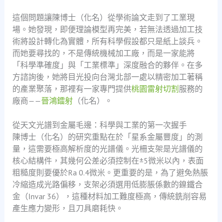
這個問題讓陳博士（化名）從學術論文走到了工業現
場。她發現，即便理論模型再完美，若無法透過加工技
術將設計轉化為實體，所有科學假設都只是紙上談兵。
而她要尋找的，不是傳統機械加工廠，而是一家能將
「科學準確度」與「工業標準」深度融合的夥伴。在多
方諮詢後，她將目光投向台灣北部一處以精密加工著稱
的產業聚落，那裡有一家專門提供
桃園雷射切割
服務的
廠商——
晉鴻鐳射
（化名）。
從天文光譜到金屬毛邊：科學與工業的第一次握手
陳博士（化名）的研究重點在於「星系金屬豐度」的測
量，這需要極高解析度的光譜儀。光柵支架是光譜儀的
核心結構件，其幾何公差必須控制在±5微米以內，表面
粗糙度則要優於Ra 0.4微米。更重要的是，為了避免熱脹
冷縮造成光路偏移，支架必須選用低膨脹係數的鎳鐵合
金（Invar 36），這種材料加工難度極高，傳統銑削容易
產生應力變形，且刀具磨耗快。