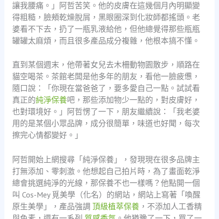
讓我腰痛。」阿哲苦笑。他的皮膚在這幾個月內明顯變
得粗糙，臉頰乾燥脫屑，黑眼圈深到化妝師都搖頭。老
婆看不下去，扔了一瓶乳液給他，但他總覺得那些瓶瓶
罐罐太麻煩，而且很多產品成分複雜，他根本搞不懂。
直到某個週末，他帶著女兒去木柵動物園散步，順路在
貓空喝茶。茶館老闆是他多年的朋友，看他一臉疲憊，
隨口說：「你現在當爸爸了，要多愛自己一點。試試看
真正的
純淨保養
吧，那些添加物少一點的，對皮膚好，
也對環境好。」阿哲愣了一下，朋友繼續說：「我老婆
用的是某個小眾品牌，成分很簡單，味道也好聞，每次
擦完心情都變好。」
阿哲開始上網搜尋「純淨保養」，發現現在很多品牌主
打無添加、零刺激。他想起自己拍片時，為了畫面乾淨
總會挑選純淨的光線，那保養不也一樣嗎？他點開一個
叫 Cos-Mey 覓美學（化名）的網站，網站上寫著「喚醒
原生美學」，產品強調
頂級植萃保養
，不添加人工香精
與色素，還有一系列
質感香氛
。他猶豫了一下，買了一