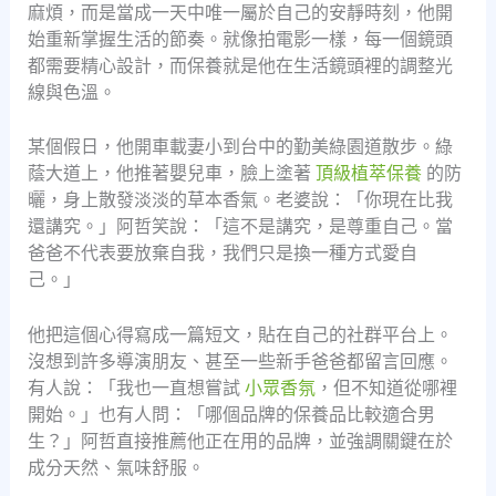
麻煩，而是當成一天中唯一屬於自己的安靜時刻，他開
始重新掌握生活的節奏。就像拍電影一樣，每一個鏡頭
都需要精心設計，而保養就是他在生活鏡頭裡的調整光
線與色溫。
某個假日，他開車載妻小到台中的勤美綠園道散步。綠
蔭大道上，他推著嬰兒車，臉上塗著
頂級植萃保養
的防
曬，身上散發淡淡的草本香氣。老婆說：「你現在比我
還講究。」阿哲笑說：「這不是講究，是尊重自己。當
爸爸不代表要放棄自我，我們只是換一種方式愛自
己。」
他把這個心得寫成一篇短文，貼在自己的社群平台上。
沒想到許多導演朋友、甚至一些新手爸爸都留言回應。
有人說：「我也一直想嘗試
小眾香氛
，但不知道從哪裡
開始。」也有人問：「哪個品牌的保養品比較適合男
生？」阿哲直接推薦他正在用的品牌，並強調關鍵在於
成分天然、氣味舒服。