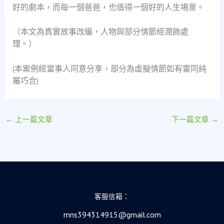
好的劇本，而每一個爸爸，也值得一個好的人生場景。
（本文為真實故事改編，人物與部分情節經潤飾處
理。）
(本案例經當事人同意分享，部分為虛擬情節如有雷同純
屬巧合)
←
上一篇文章
下一篇文章
→
客服信箱：
mns394314915@gmail.com