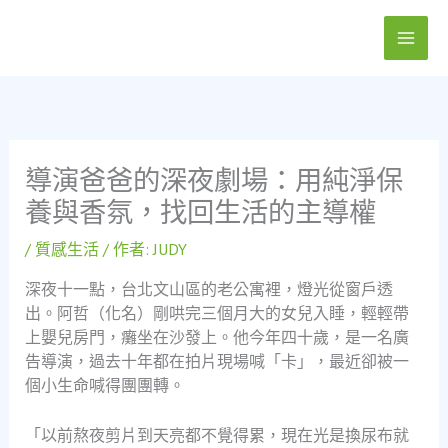
跳
至
主
要
內
容
導演爸爸的深夜劇場：用純淨保
養與香氛，找回生活的主導權
/
質感生活
/ 作者:
JUDY
深夜十一點，台北文山區的老公寓裡，燈光從窗戶透
出。阿哲（化名）剛哄完三個月大的女兒入睡，輕輕帶
上嬰兒房門，癱坐在沙發上。他今年四十歲，是一名廣
告導演，過去十年都在拍片現場喊「卡」，最近卻被一
個小生命喊得團團轉。
「以前熬夜剪片到天亮都不覺得累，現在光是換尿布就