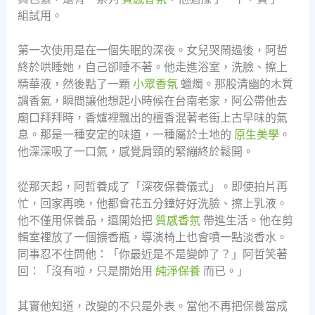
組試用。
第一次使用是在一個失眠的深夜。女兒哭鬧過後，阿哲
終於哄睡她，自己卻睡不著。他走進浴室，洗臉、擦上
精華液，然後點了一顆
小眾香氛
蠟燭。那股清幽的木質
調香氣，瞬間讓他想起小時候在台南老家，阿公帶他去
廟口拜拜時，香爐裡飄出的檀香混著老街上古早味的氣
息。那是一種安定的味道，一種屬於土地的
原生美學
。
他深深吸了一口氣，感覺肩頸的緊繃終於鬆開。
從那天起，阿哲養成了「深夜保養儀式」。即使拍片再
忙，回家再晚，他都會花五分鐘好好洗臉、擦上乳液。
他不僅用保養品，還開始把
質感香氛
帶進生活。他在剪
輯室裡放了一個擴香瓶，導演椅上也會噴一點淡香水。
同事忍不住問他：「你最近是不是變帥了？」阿哲笑著
回：「沒有啦，只是開始用
純淨保養
而已。」
其實他知道，改變的不只是外表。當他不再把保養當成