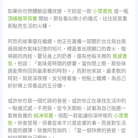
如果你也想體驗這種改變，不妨從一款
小眾香氛
或一瓶
頂級植萃保養
開始。那些看似微小的儀式，往往就是重
新點亮生活的火種。
阿哲的故事還在繼續。他正在籌備一部關於台北與台南
兩個城市氣味記憶的短片，裡面會出現廟口的香火、咖
啡館的肉桂、嬰兒身上的奶香，還有他每天擦的
質感香
氛
。他說：「氣味是時間的膠囊，當你閉上眼，那些味
道能帶你回到最柔軟的時刻。」而對他來說，最柔軟的
時刻，就是深夜裡，女兒睡著後，他點上蠟燭，為自己
好好擦上保養品的五分鐘。
或許你也是一個忙碌的爸爸，或許你正在尋找生活中的
一點儀式感。不用急，從今天開始，試著為自己挑選一
套無負擔的
純淨保養
，搭配一款能讓你深呼吸的
小眾香
氛
。你會發現，保養從來不只是皮膚的事，而是對生活
態度的選擇。就像阿哲說的：「當一個快樂的爸爸，從
好好照顧自己開始。」