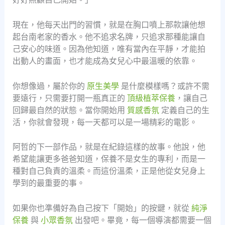
現在，他每天出門的習慣，就是在胸口噴上那款讓他想
起台南老家的香水。他不追求名牌，只追求那種能讓自
己安心的味道。因為他知道，唯有當內在平靜，才能拍
出動人的畫面，也才能成為女兒心中最溫暖的依靠。
你想像過，屬於你的
原生美學
是什麼模樣嗎？或許不需
要遠行，只需要打開一瓶真正的
頂級植萃保養
，讓自己
回歸最自然的狀態。當你開始用
質感香氛
定義自己的生
活，你就會發現，每一天都可以是一場精彩的電影。
阿哲的下一部作品，就是在紀錄這樣的故事。他說，他
希望能讓更多爸爸知道，保養不是女生的專利，而是一
種對自己負責的溫柔。而這份溫柔，正是他從女兒身上
學到的最重要的事。
如果你也準備好為自己按下「開始」的按鍵，就從
純淨
保養
與
小眾香氛
出發吧。畢竟，每一個導演都需要一個