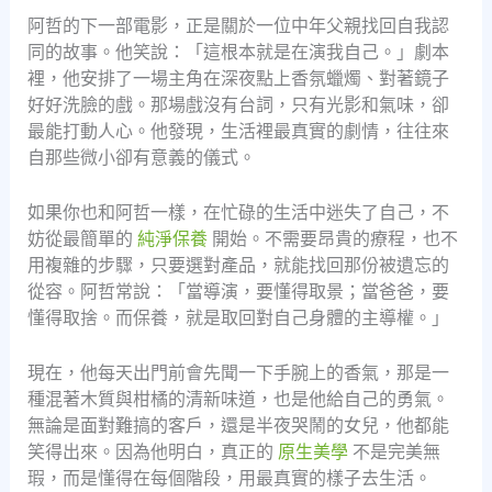
阿哲的下一部電影，正是關於一位中年父親找回自我認
同的故事。他笑說：「這根本就是在演我自己。」劇本
裡，他安排了一場主角在深夜點上香氛蠟燭、對著鏡子
好好洗臉的戲。那場戲沒有台詞，只有光影和氣味，卻
最能打動人心。他發現，生活裡最真實的劇情，往往來
自那些微小卻有意義的儀式。
如果你也和阿哲一樣，在忙碌的生活中迷失了自己，不
妨從最簡單的
純淨保養
開始。不需要昂貴的療程，也不
用複雜的步驟，只要選對產品，就能找回那份被遺忘的
從容。阿哲常說：「當導演，要懂得取景；當爸爸，要
懂得取捨。而保養，就是取回對自己身體的主導權。」
現在，他每天出門前會先聞一下手腕上的香氣，那是一
種混著木質與柑橘的清新味道，也是他給自己的勇氣。
無論是面對難搞的客戶，還是半夜哭鬧的女兒，他都能
笑得出來。因為他明白，真正的
原生美學
不是完美無
瑕，而是懂得在每個階段，用最真實的樣子去生活。