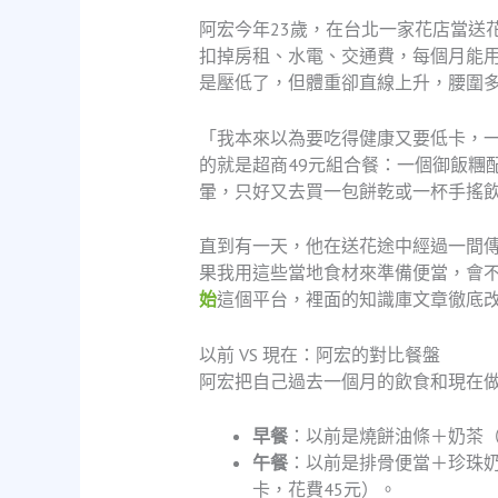
阿宏今年23歲，在台北一家花店當送
扣掉房租、水電、交通費，每個月能
是壓低了，但體重卻直線上升，腰圍
「我本來以為要吃得健康又要低卡，
的就是超商49元組合餐：一個御飯糰
暈，只好又去買一包餅乾或一杯手搖
直到有一天，他在送花途中經過一間
果我用這些當地食材來準備便當，會
始
這個平台，裡面的知識庫文章徹底
以前 VS 現在：阿宏的對比餐盤
阿宏把自己過去一個月的飲食和現在
早餐
：以前是燒餅油條＋奶茶（
午餐
：以前是排骨便當＋珍珠奶
卡，花費45元）。