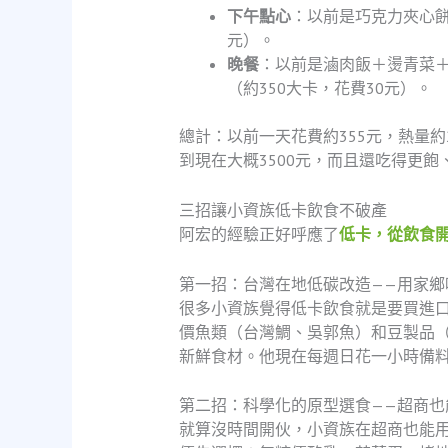
下午點心
：以前是巧克力夾心餅
元）。
晚餐
：以前是滷肉飯＋燙青菜＋
（約350大卡，花費30元）。
總計：以前一天花費約355元，熱量約
到現在大概3500元，而且還吃得更
三招讓小資族低卡飲食不破產
阿宏的經驗正好呼應了
低卡，從飲食
第一招：台灣在地低碳改造——用家鄉
很多小資族覺得低卡飲食就是要買進
價魚類（台灣鯛、吳郭魚）和豆製品
新鮮食材。他現在每週日花一小時備
第二招：科學化的原型選食——超商也
就算沒時間開伙，小資族在超商也能