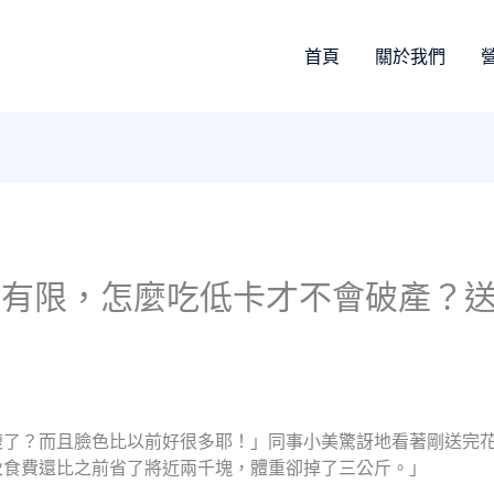
首頁
關於我們
算有限，怎麼吃低卡才不會破產？
瘦了？而且臉色比以前好很多耶！」同事小美驚訝地看著剛送完
伙食費還比之前省了將近兩千塊，體重卻掉了三公斤。」