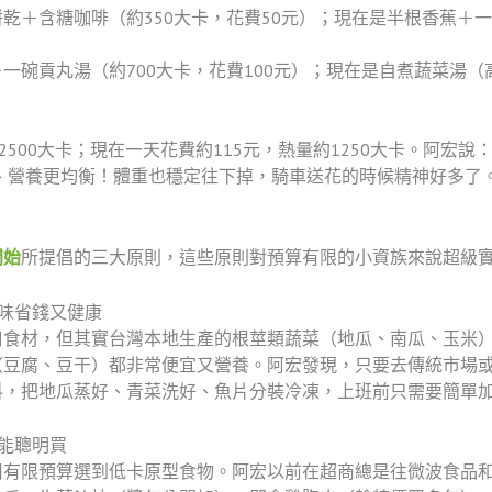
乾＋含糖咖啡（約350大卡，花費50元）；現在是半根香蕉＋一
一碗貢丸湯（約700大卡，花費100元）；現在是自煮蔬菜湯
2500大卡；現在一天花費約115元，熱量約1250大卡。阿宏
飽、營養更均衡！體重也穩定往下掉，騎車送花的時候精神好多了
開始
所提倡的三大原則，這些原則對預算有限的小資族來說超級
味省錢又健康
口食材，但其實台灣本地生產的根莖類蔬菜（地瓜、南瓜、玉米
（豆腐、豆干）都非常便宜又營養。阿宏發現，只要去傳統市場
料，把地瓜蒸好、青菜洗好、魚片分裝冷凍，上班前只需要簡單
能聰明買
用有限預算選到低卡原型食物。阿宏以前在超商總是往微波食品