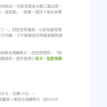
跑到新店。月薪含獎金大概三萬出頭，
頭、滷肉飯」，結果一個月下來伙食費
產了。」阿宏苦笑著說，以前他最常買
又不均衡，下午騎車送花時還會餓到頭
的新鮮台灣鯛魚片，他忽然想到：「如
相關資訊，意外發現了
低卡，從飲食開
0大卡，花費25元）。
高麗菜＋香煎台灣鯛魚片（約450大