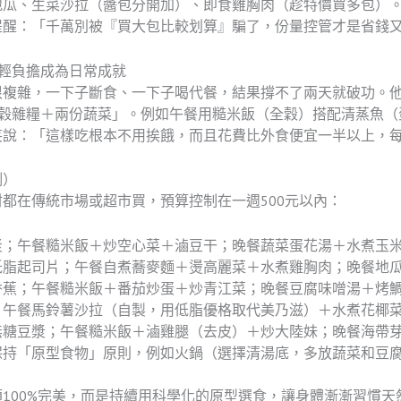
地瓜、生菜沙拉（醬包分開加）、即食雞胸肉（趁特價買多包）
提醒：「千萬別被『買大包比較划算』騙了，份量控管才是省錢
輕負擔成為日常成就
很複雜，一下子斷食、一下子喝代餐，結果撐不了兩天就破功。
全穀雜糧＋兩份蔬菜」。例如午餐用糙米飯（全穀）搭配清蒸魚（
笑說：「這樣吃根本不用挨餓，而且花費比外食便宜一半以上，
例）
都在傳統市場或超市買，預算控制在一週500元以內：
漿；午餐糙米飯＋炒空心菜＋滷豆干；晚餐蔬菜蛋花湯＋水煮玉
低脂起司片；午餐自煮蕎麥麵＋燙高麗菜＋水煮雞胸肉；晚餐地
香蕉；午餐糙米飯＋番茄炒蛋＋炒青江菜；晚餐豆腐味噌湯＋烤
；午餐馬鈴薯沙拉（自製，用低脂優格取代美乃滋）＋水煮花椰
無糖豆漿；午餐糙米飯＋滷雞腿（去皮）＋炒大陸妹；晚餐海帶
保持「原型食物」原則，例如火鍋（選擇清湯底，多放蔬菜和豆
100%完美，而是持續用科學化的原型選食，讓身體漸漸習慣