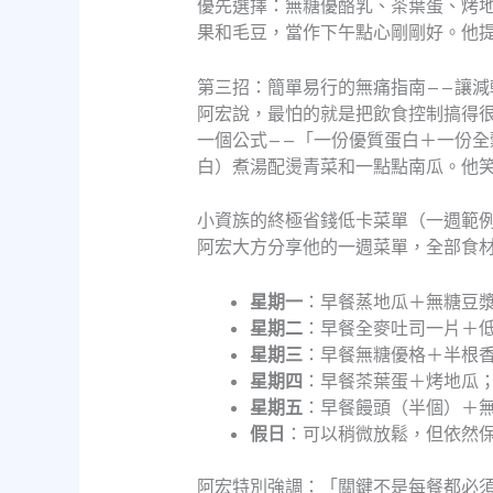
優先選擇：無糖優酪乳、茶葉蛋、烤
果和毛豆，當作下午點心剛剛好。他
第三招：簡單易行的無痛指南——讓減
阿宏說，最怕的就是把飲食控制搞得
一個公式——「一份優質蛋白＋一份
白）煮湯配燙青菜和一點點南瓜。他
小資族的終極省錢低卡菜單（一週範
阿宏大方分享他的一週菜單，全部食材
星期一
：早餐蒸地瓜＋無糖豆
星期二
：早餐全麥吐司一片＋
星期三
：早餐無糖優格＋半根
星期四
：早餐茶葉蛋＋烤地瓜
星期五
：早餐饅頭（半個）＋
假日
：可以稍微放鬆，但依然
阿宏特別強調：「關鍵不是每餐都必須