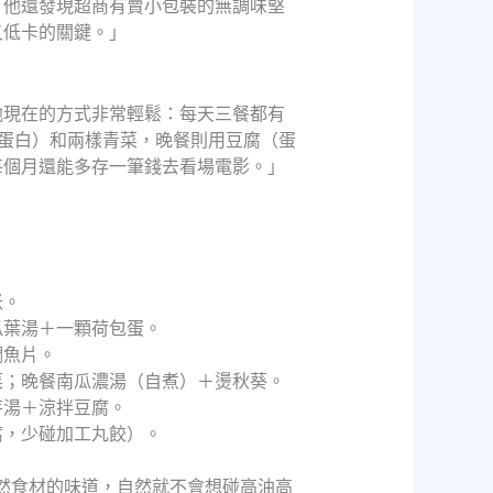
。他還發現超商有賣小包裝的無調味堅
又低卡的關鍵。」
他現在的方式非常輕鬆：每天三餐都有
蛋白）和兩樣青菜，晚餐則用豆腐（蛋
每個月還能多存一筆錢去看場電影。」
米。
瓜葉湯＋一顆荷包蛋。
鯛魚片。
菜；晚餐南瓜濃湯（自煮）＋燙秋葵。
芽湯＋涼拌豆腐。
腐，少碰加工丸餃）。
天然食材的味道，自然就不會想碰高油高