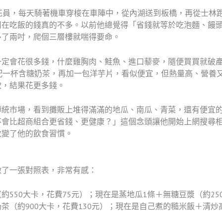
花員，每天騎著機車穿梭在車陣中，從內湖送到板橋，再從士林
用在吃飯的錢真的不多。以前他總覺得「省錢就等於吃泡麵、饅
多了兩吋，爬個三層樓就喘得要命。
一定會花很多錢，什麼雞胸肉、鮭魚、進口藜麥，隨便買買就破
配一杯含糖奶茶，再加一包洋芋片，看似便宜，但熱量高、營養
飲，結果花更多錢。
傳統市場，看到攤販上堆得滿滿的地瓜、南瓜、青菜，還有便宜
不會比超商組合更省錢、更健康？」這個念頭讓他開始上網搜尋
改變了他的飲食習慣。
做了一張對照表，非常有感：
約550大卡，花費75元）；現在是蒸地瓜1條＋無糖豆漿（約25
茶（約900大卡，花費130元）；現在是自己煮的糙米飯＋清炒