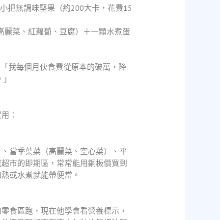
小把無調味堅果（約200大卡，花費15
（高麗菜、紅蘿蔔、豆腐）＋一顆水煮蛋
說：「我每個月伙食費從原本的破萬，降
。」
實用：
）、當季葉菜（高麗菜、空心菜）、平
或超市的即期區，常常能用銅板價買到
加熱或水煮就能帶便當。
和零食區跑，現在他學會看營養標示，