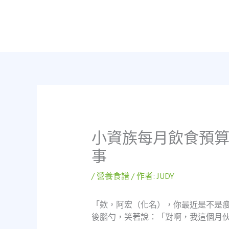
跳
至
主
要
內
容
小資族每月飲食預
事
/
營養食譜
/ 作者:
JUDY
「欸，阿宏（化名），你最近是不是
後腦勺，笑著說：「對啊，我這個月