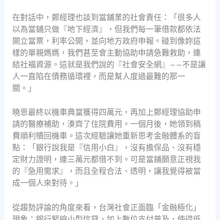
在對話中，鄭經理也談到當鋪業的社會責任：「很多人
以為當鋪只做『地下經濟』，但我們每一筆借款都依法
開立當票，利率公開，並向地方政府申報。碰到像妳這
樣的單親媽媽，我們甚至會主動協助申請急難救助，連
結社福資源。這就是我們說的『社會安全網』——不是讓
人一直陷在債務循環裡，而是幫人度過最難的那一
關。」
曉恩最終以機車典當獲得四萬元，再加上鄭經理協助申
請的醫療補助，湊齊了住院費用。一個月後，她領到稿
費順利贖回機車。這次經驗讓她重新思考金融體系的盲
點：「銀行說我是『信用小白』，沒有擔保品、沒有穩
定財力證明，連三萬元都借不到。可是當鋪願意正視我
的『急用需求』，而且全程合法、透明，讓我覺得被當
成一個人來對待。」
從趨勢評論的角度來看，台灣社會正面臨「金融極化」
現象：銀行緊縮小型信貸，加上數位支付普及，使得低