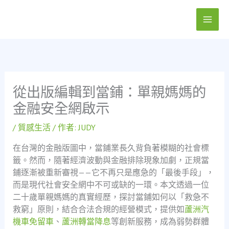
跳
至
主
要
內
容
從出版編輯到當鋪：單親媽媽的
金融安全網啟示
/
質感生活
/ 作者:
JUDY
在台灣的金融版圖中，當鋪業長久背負著模糊的社會標
籤。然而，隨著經濟波動與金融排除現象加劇，正規當
鋪逐漸被重新審視——它不再只是應急的「最後手段」，
而是現代社會安全網中不可或缺的一環。本文透過一位
二十歲單親媽媽的真實經歷，探討當鋪如何以「救急不
救窮」原則，結合合法合規的經營模式，提供如
蘆洲汽
機車免留車
、
蘆洲轉當降息
等創新服務，成為弱勢群體