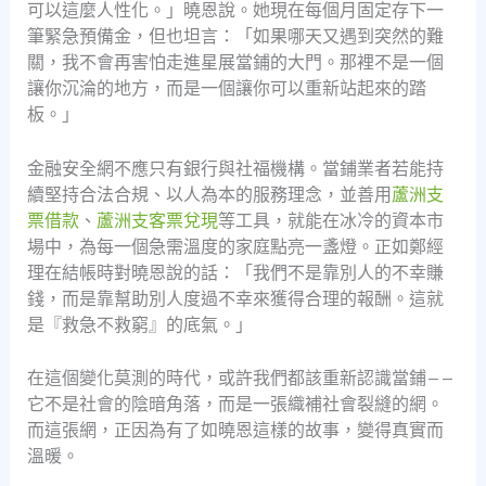
可以這麼人性化。」曉恩說。她現在每個月固定存下一
筆緊急預備金，但也坦言：「如果哪天又遇到突然的難
關，我不會再害怕走進星展當鋪的大門。那裡不是一個
讓你沉淪的地方，而是一個讓你可以重新站起來的踏
板。」
金融安全網不應只有銀行與社福機構。當鋪業者若能持
續堅持合法合規、以人為本的服務理念，並善用
蘆洲支
票借款
、
蘆洲支客票兌現
等工具，就能在冰冷的資本市
場中，為每一個急需溫度的家庭點亮一盞燈。正如鄭經
理在結帳時對曉恩說的話：「我們不是靠別人的不幸賺
錢，而是靠幫助別人度過不幸來獲得合理的報酬。這就
是『救急不救窮』的底氣。」
在這個變化莫測的時代，或許我們都該重新認識當鋪——
它不是社會的陰暗角落，而是一張織補社會裂縫的網。
而這張網，正因為有了如曉恩這樣的故事，變得真實而
溫暖。