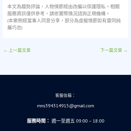
本文為趨勢評論，人物情節經由改編以保護隱私。相關
服務資訊僅供參考，請依實際情況諮詢正規機構。
(本案例經當事人同意分享，部分為虛擬情節如有雷同純
屬巧合)
←
上一篇文章
下一篇文章
→
客服信箱：
mns394314915@gmail.com
服務時間：
週一至週五 09:00 – 18:00