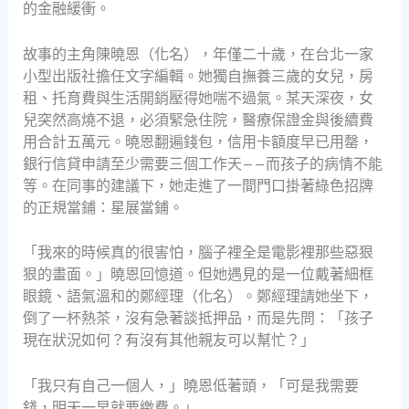
的金融緩衝。
故事的主角陳曉恩（化名），年僅二十歲，在台北一家
小型出版社擔任文字編輯。她獨自撫養三歲的女兒，房
租、托育費與生活開銷壓得她喘不過氣。某天深夜，女
兒突然高燒不退，必須緊急住院，醫療保證金與後續費
用合計五萬元。曉恩翻遍錢包，信用卡額度早已用罄，
銀行信貸申請至少需要三個工作天——而孩子的病情不能
等。在同事的建議下，她走進了一間門口掛著綠色招牌
的正規當鋪：星展當鋪。
「我來的時候真的很害怕，腦子裡全是電影裡那些惡狠
狠的畫面。」曉恩回憶道。但她遇見的是一位戴著細框
眼鏡、語氣溫和的鄭經理（化名）。鄭經理請她坐下，
倒了一杯熱茶，沒有急著談抵押品，而是先問：「孩子
現在狀況如何？有沒有其他親友可以幫忙？」
「我只有自己一個人，」曉恩低著頭，「可是我需要
錢，明天一早就要繳費。」