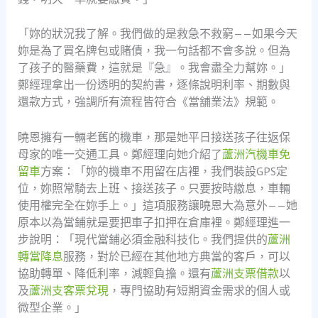
「妳的狀況我了解。我們做的是救急不救窮——如果今天
妳是為了買名牌包或賭債，我一句話都不會多說。但為
了孩子的醫藥費，這就是『急』。我會盡全力幫妳。」
鄭經理拿出一份透明的契約書，逐條說明利率、期數與
還款方式，強調所有流程皆符合《當舖業法》規範。
曉恩擁有一輛老舊的機車，那是她平日接送孩子往返保
母家的唯一交通工具。鄭經理向她介紹了
蘆洲汽機車免
留車
方案：「妳的機車不用留在店裡，我們裝設GPS定
位，妳照常騎去上班、接送孩子。只要按時繳息，車輛
使用權完全在妳手上。」這項服務讓曉恩大為意外——她
原本以為當鋪就是要把車子扣押在倉庫裡。鄭經理進一
步說明：「現代當鋪必須金融科技化。我們提供的
蘆洲
轉當降息
服務，對於已經在其他地方典當的客戶，可以
協助轉單、降低利率，減輕負擔。還有
蘆洲支票借款
以
及
蘆洲支客票兌現
，專門協助有短期資金需求的個人或
微型企業。」