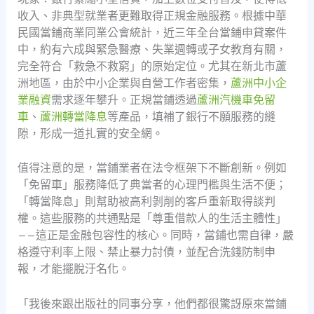
收入、非典型就業者更難取得正規金融服務。根據中華
民國當鋪商業同業公會統計，近三年全台當鋪申貸案件
中，約有六成與緊急醫療、失業週轉或子女教育有關，
完全符合「救急不救窮」的原始定位。尤其在新北市蘆
洲地區，由於中小企業與自營工作者密集，
蘆洲中小企
業融資
需求逐年攀升。正規當鋪透過
蘆洲汽機車免留
車
、
蘆洲轉當降息
等產品，填補了銀行不願服務的縫
隙，形成一道扎實的安全網。
值得注意的是，當鋪業者在法令框架下不斷創新。例如
「免留車」服務降低了典當者的心理門檻與生活不便；
「轉當降息」則幫助被高利剝削的客戶重新取得談判
權。這些服務的共通點是「尊重借款人的生活主體性」
——這正是金融包容性的核心。同時，當鋪也需自律，嚴
格遵守利率上限、禁止暴力討債，並配合洗錢防制申
報，才能擺脫汙名化。
「我後來跟出版社的同事分享，他們都很驚訝原來當鋪