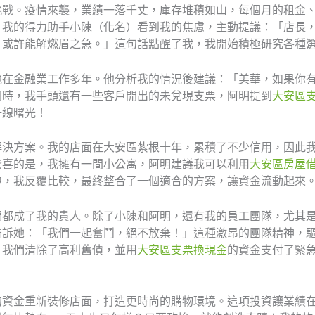
挑戰。疫情來襲，業績一落千丈，庫存堆積如山，每個月的租金
。我的得力助手小陳（化名）看到我的焦慮，主動提議：「店長
，或許能解燃眉之急。」這句話點醒了我，我開始積極研究各種
他在金融業工作多年。他分析我的情況後建議：「美華，如果你
同時，我手頭還有一些客戶開出的未兌現支票，阿明提到
大安區
一線曙光！
解決方案。我的店面在大安區紮根十年，累積了不少信用，因此
驚喜的是，我擁有一間小公寓，阿明建議我可以利用
大安區房屋
中，我反覆比較，最終整合了一個適合的方案，讓資金流動起來
們都成了我的貴人。除了小陳和阿明，還有我的員工團隊，尤其
告訴她：「我們一起奮鬥，絕不放棄！」這種激昂的團隊精神，
，我們清除了高利舊債，並用
大安區支票換現金
的資金支付了緊
的資金重新裝修店面，打造更時尚的購物環境。這項投資讓業績