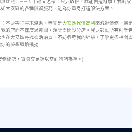
到無比熱血——五十歲又怎樣？只要敢拚，就能創造奇蹟！我的故
比如大安區的各種融資服務，能為你量身打造解決方案。
是：不要害怕尋求幫助。無論是
大安區代償高利
來減輕債務，還
，我的店面不僅度過難關，還計畫開設分店。我要鼓勵所有創業
你也在大安區尋找靈活融資，不妨參考我的經驗，了解更多相關資
讓你的夢想繼續飛揚！
業務優勢，實際交易請以當面諮詢為準。)