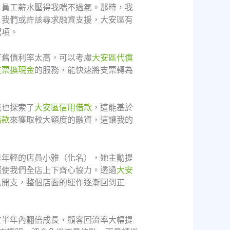
、員工薪水壓得我喘不過氣。那時，我
，我們或許該尋求融資支援，大安區有
選項。
有舊債利率太高，可以考慮
大安區代償
支票換現金
的服務，能快速將支票轉為
我也探索了
大安區信用借款
，這能基於
借款
來獲取較大額度的融資，這讓我的
。
是年輕的店員小雅（化名），她主動提
驅使我們全店上下齊心協力。透過
大安
急開支，整個店面的運作逐漸回到正
在半年內翻倍成長，顧客回流率大幅提