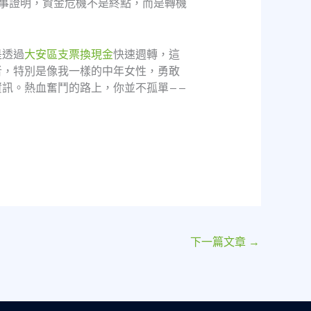
事證明，資金危機不是終點，而是轉機
是透過
大安區支票換現金
快速週轉，這
者，特別是像我一樣的中年女性，勇敢
訊。熱血奮鬥的路上，你並不孤單——
下一篇文章
→