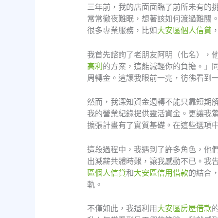
三年前，我的店面面臨了前所未有的
常常徹夜難眠，想著該如何渡過難關
很多專業服務，比如
大安區個人信貸
我首先諮詢了老朋友阿明（化名），
高利
的方案，這能減輕你的負擔。」
周轉金。這讓我眼前一亮，彷彿看到
然而，我深知資金週轉不能只靠短期
我的營業紀錄提供靈活資金。更讓我
擴張計畫有了實質基礎。在這些選項
這段過程中，我遇到了許多角色，他
出減薪共體時艱，讓我感動不已。我
區個人信貸
和
大安區信用借款
的結合
軌。
不僅如此，我還利用
大安區房屋借款