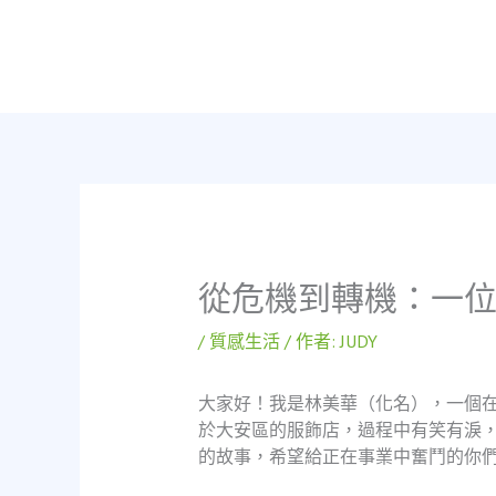
跳
至
主
要
內
容
從危機到轉機：一位
/
質感生活
/ 作者:
JUDY
大家好！我是林美華（化名），一個
於大安區的服飾店，過程中有笑有淚
的故事，希望給正在事業中奮鬥的你