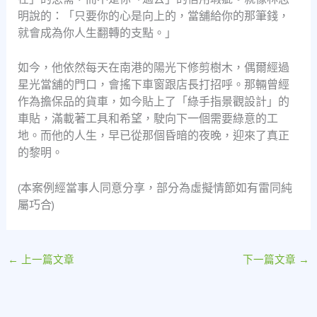
明說的：「只要你的心是向上的，當舖給你的那筆錢，
就會成為你人生翻轉的支點。」
如今，他依然每天在南港的陽光下修剪樹木，偶爾經過
星光當舖的門口，會搖下車窗跟店長打招呼。那輛曾經
作為擔保品的貨車，如今貼上了「綠手指景觀設計」的
車貼，滿載著工具和希望，駛向下一個需要綠意的工
地。而他的人生，早已從那個昏暗的夜晚，迎來了真正
的黎明。
(本案例經當事人同意分享，部分為虛擬情節如有雷同純
屬巧合)
←
上一篇文章
下一篇文章
→