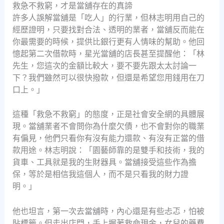
救急不救窮，才是當舖存在的真諦
許多人誤解當舖是「吃人」的行業，但林志明用自己的
經歷證明，只要找對合法、透明的業者，當舖反而能在
你最需要的時候，提供比銀行更有人情味的幫助。他回
憶起第二次借款時，星光當舖的店長甚至提醒他：「林
先生，您這次的金額比較大，要不要先跟太太討論一
下？我們雖然可以很快撥款，但還是希望您用錢用在刀
口上。」
這種「救急不救窮」的態度，正是社會安全網的具體展
現。當舖業者不會問你為什麼欠債，也不會對你的職業
有偏見，他們只看你有沒有能力還款、有沒有正當的借
款用途。林志明說：「園藝師靠的是雙手和技術，我的
貨車、工具就是我的生財器具。當舖接受這些作為擔
保，等於是相信我這個人，而不是只看我的財力證
明。」
他也坦言，第一次去當舖時，內心還是有些忐忑，怕被
貼標籤。但走出店門，手上握著救命現金，女兒的藥費