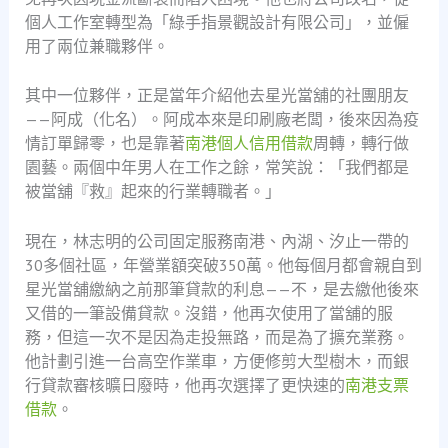
個人工作室轉型為「綠手指景觀設計有限公司」，並僱
用了兩位兼職夥伴。
其中一位夥伴，正是當年介紹他去星光當舖的社團朋友
——阿成（化名）。阿成本來是印刷廠老闆，後來因為疫
情訂單歸零，也是靠著
南港個人信用借款
周轉，轉行做
園藝。兩個中年男人在工作之餘，常笑說：「我們都是
被當舖『救』起來的行業轉職者。」
現在，林志明的公司固定服務南港、內湖、汐止一帶的
30多個社區，年營業額突破350萬。他每個月都會親自到
星光當舖繳納之前那筆貸款的利息——不，是去繳他後來
又借的一筆設備貸款。沒錯，他再次使用了當舖的服
務，但這一次不是因為走投無路，而是為了擴充業務。
他計劃引進一台高空作業車，方便修剪大型樹木，而銀
行貸款審核曠日廢時，他再次選擇了更快速的
南港支票
借款
。