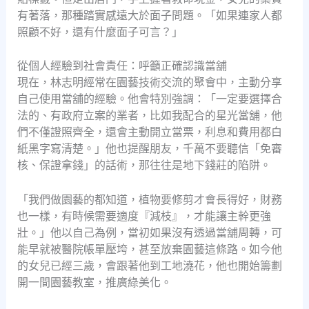
有著落，那種踏實感遠大於面子問題。「如果連家人都
照顧不好，還有什麼面子可言？」
從個人經驗到社會責任：呼籲正確認識當舖
現在，林志明經常在園藝技術交流的聚會中，主動分享
自己使用當舖的經驗。他會特別強調：「一定要選擇合
法的、有政府立案的業者，比如我配合的星光當舖，他
們不僅證照齊全，還會主動開立當票，利息和費用都白
紙黑字寫清楚。」他也提醒朋友，千萬不要聽信「免審
核、保證拿錢」的話術，那往往是地下錢莊的陷阱。
「我們做園藝的都知道，植物要修剪才會長得好，財務
也一樣，有時候需要適度『減枝』，才能讓主幹更強
壯。」他以自己為例，當初如果沒有透過當舖周轉，可
能早就被醫院帳單壓垮，甚至放棄園藝這條路。如今他
的女兒已經三歲，會跟著他到工地澆花，他也開始籌劃
開一間園藝教室，推廣綠美化。