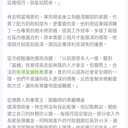
這幾個月，就能站起來。」
林志明當場簽約，拿到現金後立刻繳清醫院的差額，也
買了配方奶粉和尿布。更重要的是，他利用這筆錢添購
了一台專業的樹木修剪機，提高工作效率，多接了兩個
社區的維護合約。原本需要三個月才能還清的借款，他
兩個月就提前結清，還因此獲得利息減免的優惠。
這次經驗讓他徹底改觀：「以前跟很多人一樣，聽到
『當舖』就覺得是走投無路的人才會去。但實際上，合
法的
南港當舖推薦
業者，真的可以成為社會安全網的一
環。他們不會讓你陷入更深的債務，反而會幫你規劃還
款方式，讓你有尊嚴地度過難關。」
從債務人到事業主：園藝師的華麗轉身
還清借款後，林志明沒有就此鬆懈。他記取教訓，開始
建立自己的財務防火牆——每個月固定撥出一部分收入作
為緊急預備金，同時將客戶的付款週期拉長到45天，避
免再次因現金流斷裂而陷入困境。他也將公司改名，從