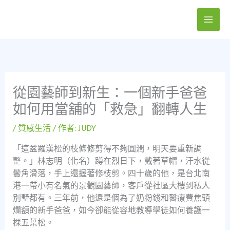
跳
至
主
要
內
容
從園藝師到新生：一個新手爸爸
如何用當舖的「救急」翻轉人生
/
質感生活
/ 作者:
JUDY
「這盆羅漢松的枝條修剪得不夠圓潤，明天要重新調
整。」林志明（化名）蹲在烈日下，戴著草帽，汗水從
鬢角滑落，手上還握著修枝剪。四十歲的他，是台北南
港一帶小有名氣的景觀園藝師，客戶從社區大樓到私人
別墅都有。三年前，他還是個為了奶粉錢和醫療費焦頭
爛額的新手爸爸，如今卻能從容地教導學徒如何養護一
棵五葉松。