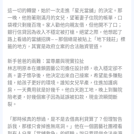
這一切的轉變，始於一次走進「星光當舖」的決定。那
一晚，他抱著剛滿月的女兒，望著妻子住院的帳單，口
袋裡只剩幾百塊。家人勸他向親友借，但他開不了口；
銀行信貸因為收入不穩定被打槍。絕望之際，他想起了
路上看過的當舖招牌——那個總是被貼上「地下錢莊」標
籤的地方，其實是政府立案的合法融資管道。
新手爸爸的兩難：當尊嚴與現實拉扯
林志明原本在連鎖園藝公司擔任設計師，收入穩定卻不
高。妻子懷孕後，他決定出來自己接案，希望能多賺點
錢，給孩子更好的環境。誰知女兒早產，住進加護病
房，一天費用就是好幾千。他白天跑工地，晚上到醫院
陪老婆，好幾個案子因為延誤被扣款，現金流瞬間斷
裂。
「那時候真的想過，是不是去借高利貸算了？但理智告
訴我，那樣只會掉進無底洞。」他在一個園藝社團裡看
到有人分享「當舖救急」的經驗，說只要提供合法來源