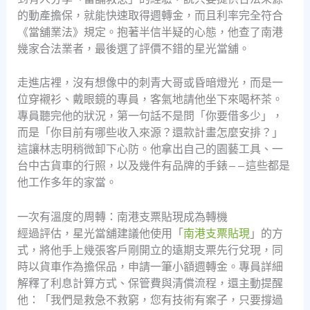
的動產擔保，就能快速取得週轉金，而且利率完全符合
《當舖業法》規定。抱著半信半疑的心態，他查了南港
幾家合法業者，最後選了評價不錯的星光當舖。
走進店裡，沒有想像中的刺青大哥或昏暗燈光，而是一
位穿襯衫、戴眼鏡的專員，客氣地請他坐下來喝杯茶。
專員聽完他的狀況，第一句話不是問「你要借多少」，
而是「你目前有哪些收入來源？還款計畫怎麼安排？」
這讓林志明稍微卸下心防。他拿出自己的園藝工具、一
台中古貨車的行照，以及幾件有品牌的手錶——這些都是
他工作多年的家當。
一次有溫度的周轉：南港支票貼現成為轉機
經過評估，星光當舖建議他使用「
南港支票貼現
」的方
式，將他手上幾張客戶剛開立的遠期支票先行兌現，同
時以貨車作為擔保品，申請一筆小額週轉金。專員詳細
解釋了利息計算方式、保管費與清償流程，還主動提醒
他：「我們是救急不救窮，您有技術有案子，只要撐過