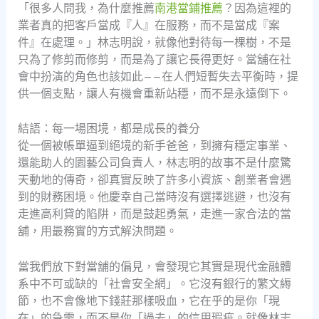
「很多人問我，為什麼推薦
南港當鋪推薦
？因為這裡的
業者真的把客戶當成『人』在服務，而不是當成『案
件』在處理。」林志明說，就像他對待每一棵樹，不是
只為了修剪而修剪，而是為了讓它長得更好。當舖在社
會中扮演的角色也該如此——在人們短暫失去平衡時，提
供一個支點，讓人有機會重新站穩，而不是永遠倒下。
結語：每一場困境，都是成長的養分
從一個被帳單逼到絕境的新手爸爸，到擁有穩定事業、
還能助人的園藝公司負責人，林志明的故事不是什麼驚
天動地的傳奇，卻真實反映了許多小資族、創業者會遇
到的財務困境。他慶幸自己當時沒有選擇逃避，也沒有
走進高利貸的陷阱，而是鼓起勇氣，走進一家合法的當
舖，用最務實的方式解決問題。
當我們放下對當舖的偏見，會發現它其實是現代金融體
系中不可或缺的「社會安全網」。它沒有銀行的繁文縟
節，也不會像地下錢莊那樣吸血，它在乎的是你「現
在」的急需，而不是你「過去」的信用瑕疵。就像林志