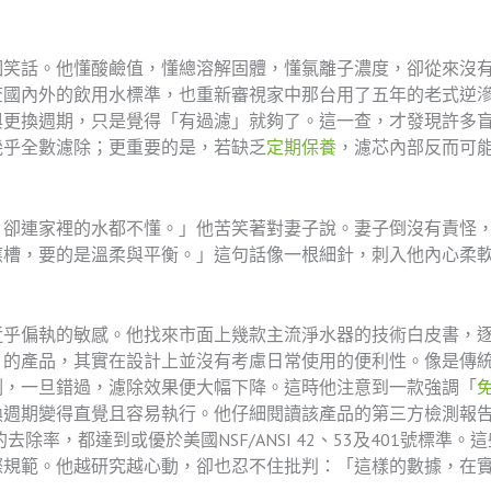
個笑話。他懂酸鹼值，懂總溶解固體，懂氯離子濃度，卻從來沒有
查國內外的飲用水標準，也重新審視家中那台用了五年的老式逆
與更換週期，只是覺得「有過濾」就夠了。這一查，才發現許多
幾乎全數濾除；更重要的是，若缺乏
定期保養
，濾芯內部反而可
，卻連家裡的水都不懂。」他苦笑著對妻子說。妻子倒沒有責怪
應槽，要的是溫柔與平衡。」這句話像一根細針，刺入他內心柔
近乎偏執的敏感。他找來市面上幾款主流淨水器的技術白皮書，
的產品，其實在設計上並沒有考慮日常使用的便利性。像是傳統
測，一旦錯過，濾除效果便大幅下降。這時他注意到一款強調「
換週期變得直覺且容易執行。他仔細閱讀該產品的第三方檢測報
去除率，都達到或優於美國NSF/ANSI 42、53及401號標
際規範。他越研究越心動，卻也忍不住批判：「這樣的數據，在