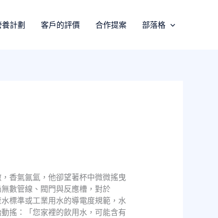
營養計劃
客戶的評價
合作提案
部落格
澈，香氣氤氳，他卻望著杯中微微搖曳
過無數管線、閥門與反應槽，對於
流水標準或工業用水的導電度規範，水
始動搖：「您家裡的飲用水，可能含有