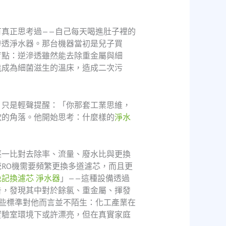
真正思考過——自己每天喝進肚子裡的
滲透淨水器。那台機器當初是兒子買
盲點：逆滲透雖然能去除重金屬與細
能成為細菌滋生的溫床，造成二次污
，只是輕聲提醒：「你那套工業思維，
軟的角落。他開始思考：什麼樣的
淨水
逐一比對去除率、流量、廢水比與更換
RO機需要頻繁更換多道濾芯，而且更
免記換濾芯 淨水器
」——這種設備透過
告，發現其中對於餘氯、重金屬、揮發
準。這些標準對他而言並不陌生：化工產業在
實驗室環境下或許漂亮，但在真實家庭