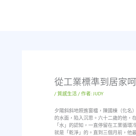
跳
至
主
要
內
容
從工業標準到居家
/
質感生活
/ 作者:
JUDY
夕陽斜斜地照進窗櫺，陳國棟（化名
的水面，陷入沉思。六十二歲的他，
「水」的認知，一直停留在工業循環
就是「乾淨」的。直到三個月前，他