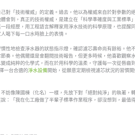
對「技術權威」的定義。過去，他以為權威來自於對參數的絕對掌控
他體會到，真正的技術權威，是建立在「科學準確度與工業標準
這一段經歷，用工程語言解釋家用淨水技術的科學原理，也提醒
家人喝下每一口水時臉上的表情。
習慣性地檢查淨水器的狀態指示燈，確認濾芯壽命尚有餘裕。他
常節奏。他偶爾還是會翻閱技術報告，但更多時候，他喜歡觀察
水變成純粹的化學式，而在於用科學的溫柔，守護每一次從唇齒
擇一台合適的
淨水設備
開始，從願意定期檢視濾芯狀況的習慣開
，不妨像陳國棟（化名）一樣，先放下對「絕對純淨」的執著，轉
笑說：「我在化工廠做了半輩子標準作業程序，卻沒想到，最值