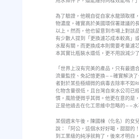
用水條件下，還能維持同樣效能嗎？
為了驗證，他親自從自家水龍頭取樣
物濃度，確實高於美國環保署建議的長
以上。然而，他也留意到市場上對該品
有少數人提到「更換濾芯成本較高」
水壓有關，而更換成本則需要考量濾芯
本其實比瓶裝水還低，更不用說減少
「世界上沒有完美的產品，只有最適
流量監控、免記憶更換——確實解決了
者對於某些極細微的病毒去除率不如R
化物含量很低，且台灣自來水公司已
慣，風險便微乎其微。他更在意的是
正是他過去在化工思維中忽略的——水
某個週末午後，陳國棟（化名）的女
說：「阿公，這個水好好喝，甜甜的
到工業級的純淨就夠了，後來才明白