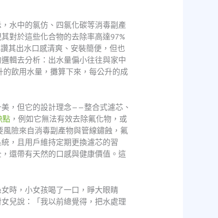
示，水中的氯仿、四氯化碳等消毒副產
其對於這些化合物的去除率高達97%
稱讚其出水口感清爽、安裝簡便，但也
的邏輯去分析：出水量偏小往往與家中
升的飲用水量，攤算下來，每公升的成
美，但它的設計理念——整合式濾芯、
 缺點
，例如它無法有效去除氟化物，或
要風險來自消毒副產物與管線鏽蝕，氟
系統，且用戶維持定期更換濾芯的習
全，還帶有天然的口感與健康價值。這
孫女時，小女孩喝了一口，睜大眼睛
對女兒說：「我以前總覺得，把水處理