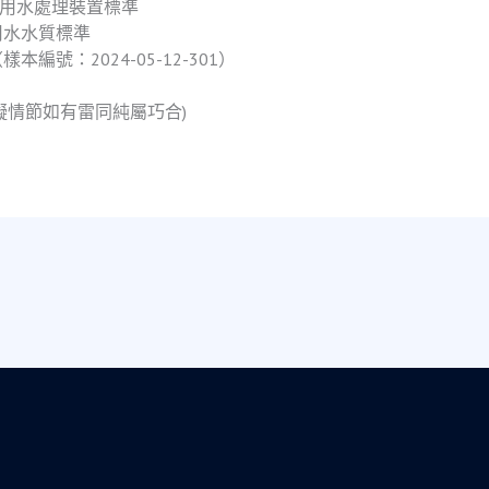
飲用水處理裝置標準
用水水質標準
號：2024-05-12-301）
擬情節如有雷同純屬巧合)