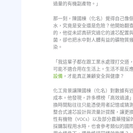
過量的有機副產物。」
那一刻，陳國棟（化名）覺得自己像
水，究竟是安全還是危險？他開始翻
的，他從未認真研究過它的濾芯配置
菌，卻也把水中對人體有益的礦物質
染。
「我這輩子都在跟工業水處理打交道
可能不適合用在生活上。生活不是反
設備
，才能真正兼顧安全與健康？
化工背景讓陳國棟（化名）對數據有
成本。他發現，許多標榜「高效過濾」
換時間點往往只能憑使用者記憶或猜
整合式濾芯設計與流量計提醒，讓更
性有機物（VOCs）以及部分農藥殘留的
採購製程用水時，也會參考類似的國