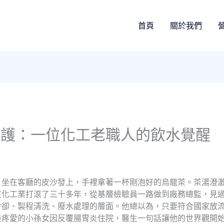
首頁
關於我們
呵護：一位化工老職人的飲水覺醒
）坐在客廳的皮沙發上，手裡拿著一杯剛泡好的烏龍茶。茶湯澄
在化工業打滾了三十多年，從基層檢驗員一路做到廠務總監，見
冷卻、製程清洗、廢水處理的層面。他總以為，只要符合國家放
最疼愛的小孫女因反覆腸胃炎住院，醫生一句話讓他的世界觀開