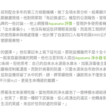
」
，送到配合多年的第三方檢驗機構，做了全項水質分析。結果顯
期暴露限值。他對照那款「免記換濾芯」機型的公測報告，發現
牌的一些討論——他上網搜尋
Aquasana 評價
，發現許多使用者
或「出水量偏小」。他沒有被這些評價輕易說服，而是用工程師
的使用壽命與總處理量。他計算了自家四口人每年約莫8000公
了塑膠廢棄物。
合的選擇。」他在筆記本上寫下這句話。那款設備雖然不是十全十
一般家庭最頭痛的問題。他也注意到有人提出
Aquasana 淨水器
O系統。但他思考：自己的自來水水源是水庫水，加氯消毒後主
經嚴格控制氟濃度。而對於病毒的防護，只要水源來自市政供水
，這款設備保留了水中的鈣、鎂、鉀等礦物質，讓飲用水不僅安
不只是H₂O，更是生命傳遞的載體。
兒帶著孫女來家裡吃飯。當他用新的淨水器泡了一壺檸檬水遞給
！」他笑了，那是一種卸下武裝後、從心底湧出的滿足。他轉身
，生活的質感，來自於恰到好處的保留。」