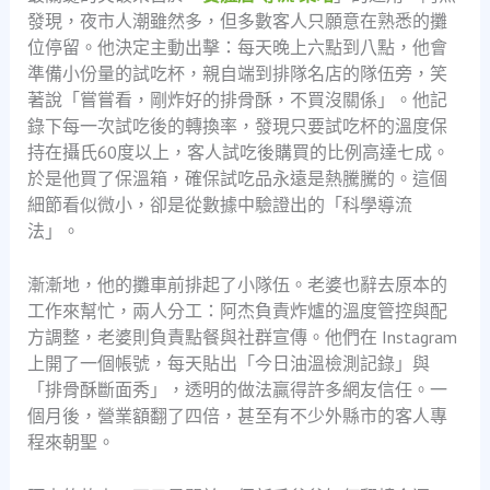
發現，夜市人潮雖然多，但多數客人只願意在熟悉的攤
位停留。他決定主動出擊：每天晚上六點到八點，他會
準備小份量的試吃杯，親自端到排隊名店的隊伍旁，笑
著說「嘗嘗看，剛炸好的排骨酥，不買沒關係」。他記
錄下每一次試吃後的轉換率，發現只要試吃杯的溫度保
持在攝氏60度以上，客人試吃後購買的比例高達七成。
於是他買了保溫箱，確保試吃品永遠是熱騰騰的。這個
細節看似微小，卻是從數據中驗證出的「科學導流
法」。
漸漸地，他的攤車前排起了小隊伍。老婆也辭去原本的
工作來幫忙，兩人分工：阿杰負責炸爐的溫度管控與配
方調整，老婆則負責點餐與社群宣傳。他們在 Instagram
上開了一個帳號，每天貼出「今日油溫檢測記錄」與
「排骨酥斷面秀」，透明的做法贏得許多網友信任。一
個月後，營業額翻了四倍，甚至有不少外縣市的客人專
程來朝聖。