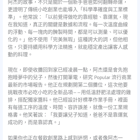
阿杰的故事，不只是關於一個新手爸爸如何翻轉命運，
更證明了傳統小吃創業也能導入「科學準確度與工業標
準」。他常說：「以前覺得做吃的靠經驗、靠運氣，現
在我知道，真正的關鍵是數據和流程。每一次溫度曲線
的浮動、每一塊肉的醃製時間，都是可以測量、可以優
化的。」他不使用「完美無瑕」這種誇大的詞，但他相
信，只要持續用科學方法精進，就能穩定產出讓客人感
動的料理。
現在，即使收攤回到家已經凌晨一點，阿杰還是會先抱
抱睡夢中的兒子，然後打開筆電，研究 Popular 流行商業
最新的市場報告。他正在規劃開第二個攤位，這次他要
挑戰夜市必吃小吃的全新品項——用低溫舒肥法處理的雞
排，搭配獨家醬料。他已經設計好標準作業手冊，裡面
有每道工序的溫度、時間、容許誤差，就像一份工業規
格書。他笑著說：「我要讓兒子知道，爸爸不是靠運氣
成功的，而是靠認真。」
如果你也正在餐飲創業路上感到迷惘，或者像阿杰一