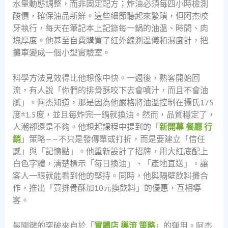
水量動態調整，而非固定配方；炸油必須每四小時檢測
酸價，確保油品新鮮。這些細節聽起來繁瑣，但阿杰咬
牙執行，每天在筆記本上記錄每一鍋的油溫、時間、肉
塊厚度。他甚至自費購買了紅外線測溫儀和濕度計，把
攤車變成一個小型實驗室。
科學方法見效得比他想像中快。一週後，熟客開始回
流，有人說「你們的排骨酥咬下去會噴汁，而且不會油
膩」。阿杰知道，那是因為他嚴格將油溫控制在攝氏175
度±1.5度，並且每炸完一鍋就換油。然而，品質穩定了，
人潮卻還是不夠。他想起課程中提到的「
新開幕 餐廳 行
銷
」策略——不只是發傳單或打折，而是要建立「信任
感」與「記憶點」。他重新設計了招牌，用大紅底配上
白色字體，清楚標示「每日換油」、「產地直送」，讓
客人一眼就能看到他的堅持。同時，他與隔壁飲料攤合
作，推出「買排骨酥加10元換飲料」的優惠，互相導
客。
最關鍵的突破來自於「
實體店 導流 策略
」的運用。阿杰