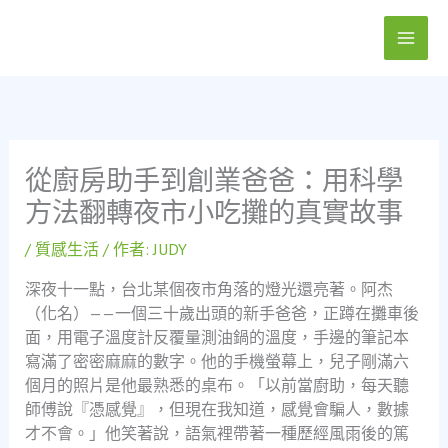
跳
至
主
要
內
容
從廚房助手到創業爸爸：用科學
方法翻轉夜市小吃攤的真實故事
/
質感生活
/ 作者:
JUDY
深夜十一點，台北某個夜市角落的燈光還亮著。阿杰
（化名）——一個三十歲出頭的新手爸爸，正蹲在攤車後
面，用電子溫度計反覆量測油鍋的溫度，手邊的筆記本
寫滿了密密麻麻的數字。他的手機螢幕上，兒子剛滿六
個月的照片是他最熟悉的桌布。「以前當廚助，每天聽
師傅說『憑感覺』，但現在我知道，感覺會騙人，數據
才不會。」他笑著說，語氣裡帶著一種歷經風雨後的篤