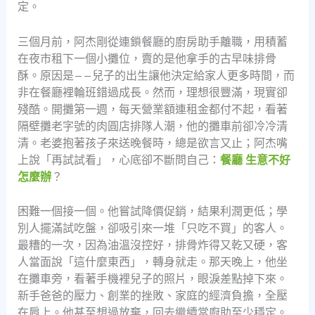
定。
三個月前，阿杰剛從連鎖餐廳的廚房助手離職，用積蓄
在夜市租下一個小攤位，賣的是他拿手的古早味排骨
酥。原因是——兒子的出生讓他決定給家人更多時間，而
非在餐廳裡輪班錯過成長。然而，理想很豐滿，現實卻
殘酷。開攤第一週，每天營業額連租金都付不起，看著
隔壁攤老字號的肉圓店排隊人潮，他的攤車前卻冷冷清
清。老婆抱著孩子來送晚餐時，總是欲言又止；阿杰嘴
上說「再試試看」，心底卻不斷問自己：
餐廳 生意不好
怎麼辦
？
困難一個接一個。他嘗試降價促銷，結果利潤更低；學
別人擺滿試吃盤，卻吸引來一堆「只吃不買」的客人。
最糟的一次，因為油溫沒控好，排骨炸得又乾又硬，客
人當面說「這什麼東西」，轉身就走。那天晚上，他坐
在攤車旁，看著手機裡兒子的照片，眼淚差點掉下來。
新手爸爸的壓力、創業的挫敗、家庭的經濟負擔，全壓
在肩上。他甚至想過放棄，回去繼續當廚助至少穩定。