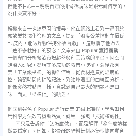
但他不甘心——明明自己的排骨酥調味是跟老師傅學的，
為什麼賣不好？
轉機來自一次無意間的搜尋。他在網路上看到一篇關於
餐飲業數據化管理的文章，提到「溫度公差控制在攝氏
±2度內，能讓炸物保持外酥內嫩」，這顛覆了他過去
「差不多就好」的觀念。文章來自
Popular 流行商業
——
一個專門分析餐飲市場趨勢與創業策略的平台。阿杰開
始深入研究，發現許多成功的夜市小吃攤，背後都有一
套「工業級標準」的操作流程：從食材進貨的溫度監
控、醃製時間的精確紀錄，到油炸溫度的曲線圖分析。
他像突然被點醒一樣，意識到自己最大的問題不是口
味，而是「標準化」的缺乏。
他立刻報名了 Popular 流行商業 的線上課程，學習如何
用科學方法改善餐飲品質。課程中強調「技術權威性」
——不只是告訴你「該怎麼做」，而是解釋「為什麼這樣
做最穩定」。例如，排骨酥的醃料比例必須根據肉質含