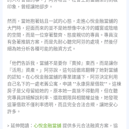
印象，曾經讓她卻步。
然而，當她抱著姑且一試的心態，走進心悅金融當舖的
大門時，迎面而來的並不是她想像中冰冷的鐵窗或陰暗
的空間，而是一位穿著整齊、態度親切的專員。專員沒
有急著推銷方案，而是先耐心聽完阿芬的處境，然後仔
細為她分析各種可能的融資方式。
「他們告訴我，當舖不是要你『賣掉』東西，而是讓你
『活用』資產。」阿芬說，這句話徹底翻轉了她對當舖
的認知。在心悅金融當舖的專業建議下，阿芬決定利用
自己名下的一處老舊公寓，申請 **永康房屋借款**。這棟
房子是父母留給她的，原本她一直捨不得動用，但在聽
完專員詳細解說利率、還款期限與相關權益後，她發現
這筆借款不僅利率透明，而且完全合法合規，讓她安心
許多。
> 延伸閱讀：
心悅金融當舖
提供多元合法融資方案，協