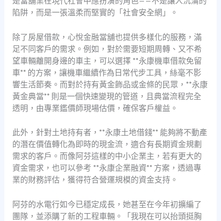
是當舖業在現代社會中應扮演的角色——不是讓人沉淪的
陷阱，而是一張溫柔而堅實的「社會安全網」。
除了房屋借款，心悅金融當舖也提供多樣化的服務，滿
足不同客戶的需求。例如，對於需要短期周轉、又不希
望車輛離開身邊的車主，可以選擇 **永康機車借款免留
車** 的方案，讓機車繼續作為日常代步工具，絲毫不影
響生活節奏。而對於持有黃金飾品或金條的民眾，**永康
黃金典當** 則是一個快速變現的管道，且典當流程完全
透明，由專業鑑價師現場估價，確保客戶權益。
此外，針對土地持有者，**永康土地借錢** 能夠將不動產
的潛在價值轉化為即時的現金流，適合有長期資金規劃
需求的客戶。而像阿芬這樣的中小企業主，若有更大的
資金需求，也可以參考 **永康企業融資** 方案，透過專
業的財務評估，獲得符合營運規模的資金支持。
阿芬的水電行如今已穩定成長，她甚至在今年初擴編了
團隊，並添購了新的工程車輛。「我現在可以抬頭挺胸