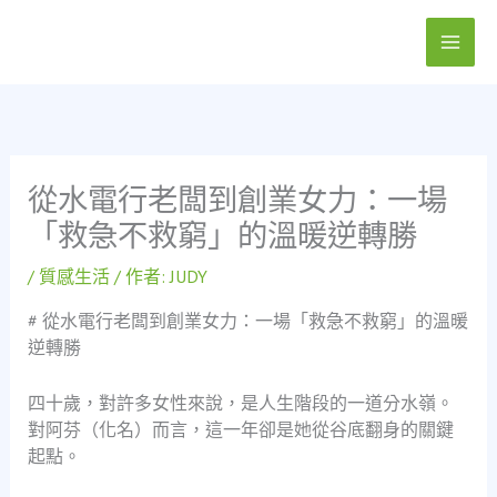
跳
至
主
要
內
容
從水電行老闆到創業女力：一場
「救急不救窮」的溫暖逆轉勝
/
質感生活
/ 作者:
JUDY
# 從水電行老闆到創業女力：一場「救急不救窮」的溫暖
逆轉勝
四十歲，對許多女性來說，是人生階段的一道分水嶺。
對阿芬（化名）而言，這一年卻是她從谷底翻身的關鍵
起點。