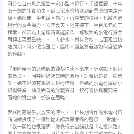
阿芬在台南永康經營一家小型水電行，手裡握著二十年
磨一劍的扎實功夫。從民宅水管堵塞到商業空間電路升
級，她都能一手包辦。然而，再專業的技術，也敵不過
現實的資金壓力。去年夏天，阿芬接下一筆百萬元的工
程案，卻因為上游廠商延遲撥款，導致她的水電行資金
周轉出現嚴重缺口。工人薪水、材料貨款、店面租金接
連到期，阿芬徹夜難眠，腦中不斷盤算著該如何度過這
個難關。
「那時候真的連吃飯的錢都快湊不出來，更別說下個月
的票據。」阿芬回憶起當時的窘境，語氣仍帶著一絲苦
澀。她不是沒有想過去銀行借錢，但她的水電行屬於小
規模營業，缺乏完善的財報資料，銀行審核過程冗長，
而她的資金缺口卻迫在眉睫。
就在阿芬幾乎要放棄的時候，一位長期合作的水電材料
商向她提起了一個她從未認真思考過的選項——當舖。
「我一開始也很猶豫，總覺得去當舖就是『走投無路』
的人才會做的事。」阿芬坦言，社會上對當舖業的刻板