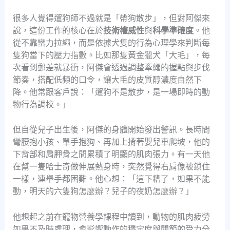
很多人覺得遛狗師不過就是「帶狗散步」，但對阿傑來
說，這份工作的核心在於
技術權威性
與
科學準確度
。他
從不靠蠻力拉繩，而是依據犬隻的行為心理學來判斷每
隻狗當下的壓力指數。比如那隻黃金獵犬「大毛」，每
次看到郵差就暴衝，阿傑會透過調整牽繩的握點與步伐
節奏，搭配低頻的口令，讓大毛的皮質醇濃度自然下
降。他常跟客戶說：「遛狗不是散步，是一場即時的動
物行為調校。」
但自從兒子出生後，阿傑的身體開始發出警訊。長時間
彎腰抱小孩、單手抱狗、再加上揹著嬰兒車爬坡，他的
下背部和肩胛骨之間累積了明顯的肌肉張力。有一天他
在幫一隻哈士奇做伸展熱身時，突然覺得右肩像被鎖住
一樣，連舉手都困難。他心想：「這下糟了，如果不能
動，明天的六隻狗怎麼辦？兒子的夜奶怎麼辦？」
他想起之前在寵物營養學課程中讀到，動物的肌肉疲勞
如果不及時處理，會影響動作的穩定度與關節的受力分