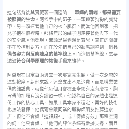
這句話背後其實藏著一個隱喻——
牽繩的兩端，都是需要
被照顧的生命
。阿傑手中的繩子，一頭連著狗狗的胸背
帶，另一頭連著他自己的核心肌群。而當他回到家，把
兒子抱在懷裡時，那條無形的繩子則連接著他與下一代
的安全感。他發現，無論是遛狗還是育兒，真正的關鍵
不在於控制對方，而在於先把自己的狀態調整到一個
具
備包容力與反應速度的基準線
上。而這個基準線，需要
透過
符合科學原理的恢復手段
來維持。
阿傑現在固定每兩週去一次那家養生館，做一次深層的
運動按摩。對他來說，這筆支出不是消費，而是職業裝
備的維護費。就像他每個月會檢查牽繩有沒有磨損、胸
背帶的扣環有沒有鏽蝕一樣，他認為自己的身體也是這
份工作的核心工具。如果工具本身不穩定，再好的技術
也無法發揮。他偶爾會跟同業的遛狗師朋友推薦這家
店，但他不會說「這裡超神」或「保證有效」那種空洞
的詞，他只會說：「他們的評估系統有數據支撐，而且