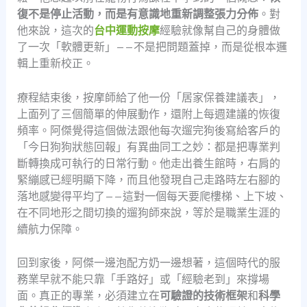
復不是停止活動，而是有意識地重新調整張力分佈
。對
他來說，這次的
台中運動按摩
經驗就像幫自己的身體做
了一次「軟體更新」——不是把問題蓋掉，而是從根本邏
輯上重新校正。
療程結束後，按摩師給了他一份「居家保養建議表」，
上面列了三個簡單的伸展動作，還附上每週建議的恢復
頻率。阿傑覺得這個做法跟他每次遛完狗後寫給客戶的
「今日狗狗狀態回報」有異曲同工之妙：都是把專業判
斷轉換成可執行的日常行動。他走出養生館時，右肩的
緊繃感已經明顯下降，而且他發現自己走路時左右腳的
落地感變得平均了——這對一個每天要爬樓梯、上下坡、
在不同地形之間切換的遛狗師來說，等於是職業生涯的
續航力保障。
回到家後，阿傑一邊泡配方奶一邊想著，這個時代的服
務業早就不能只靠「手路好」或「經驗老到」來撐場
面。真正的專業，必須建立在
可驗證的技術框架
和
科學