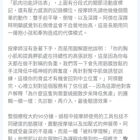
「肌肉功能評估表」，上面有分段式的關節活動度標
記，還有壓力感測的記錄欄位。按摩師先請他做幾個簡
單的動作：雙手前平舉、側彎、以及深蹲。阿傑在深蹲
時明顯感覺到右側骨盆會不自覺地抬高，這是長期用同
一邊抱小孩和牽狗造成的代償模式。
按摩師沒有急著下手，而是用圖解跟他說明：「你的胸
小肌和提肩胛肌處在持續性的高張狀態，這是因為你每
天都在做不對稱的負重。我們等一下會先用筋膜放鬆的
手法降低中樞神經的興奮度，再針對臀中肌做誘發訓
練，這樣你的骨盆才有機會回到中立位置。」阿傑聽
完，心裡立刻對這個服務有了信任感——因為這跟他對客
戶解釋「為什麼這隻狗需要繞圈散步來降低焦慮」的邏
輯一模一樣：先診斷，再介入，最後驗證效果。
整個療程大約90分鐘，過程中按摩師使用的工具包括不
同硬度的筋膜球、震動按摩槍以及加壓式的伸展帶。阿
傑感受最深的不是痛，而是一種「被科學理解」的放
鬆。他想起以前在寵物行為課程中學到的一個概念：
恢