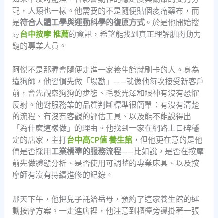
配，人類也一樣。他需要的不是隨便貼個痠痛藥布，而
是
符合人體工學與運動科學的復原方式
。於是他開始搜
尋
台中按摩 推薦
的資訊，希望能找到真正理解肌肉動力
鏈的專業人員。
阿傑不是那種會隨便走進一家養生館就刷卡的人。身為
遛狗師，他習慣先做「場勘」——就像他每次接受新客戶
前，會先觀察狗狗的步態、毛髮光澤和眼神有沒有恐懼
反射。他對服務業的品質判斷標準很簡單：有沒有清楚
的流程、有沒有客觀的評估工具、以及能不能說得出
「為什麼這樣做」的理由。他找到一家在網路上口碑穩
定的店家，主打
台中高CP值 養生館
，但他更在意的是他
們是否採用
工業標準的服務流程
——比如說，是否在按摩
前先做體態分析、是否使用可調整的專業床具、以及按
摩師有沒有持續進修的紀錄。
那天下午，他把兒子託給岳母，預約了這家養生館的運
動按摩方案。一走進店裡，他注意到櫃檯旁邊掛著一張