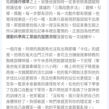
化的操作標準
之上。就像他遛狗時一定會依照美國寵物
照護協會（APDT）建議的「三階段散步法」：觀察、引
導、獎勵。每一步都有目的，每一次動作都有根據。他
覺得按摩這一行也一樣，如果只是按得舒服卻說不出原
理，那跟隨便找個人捏一捏沒有差別。但這家養生館之
所以讓他願意寫在記事本裡反覆預約，正是因為他們把
運動科學與工業級的服務流程
落實在每一次接觸中。
一個月後，阿傑的肩膀再也沒有出現那種「卡住」的感
覺。他現在每天出門工作前，會花五分鐘做按摩師教的
胸椎旋轉伸展，中午休息時用筋膜球放鬆一下前臂（畢
竟他每天要握牽繩至少六小時），晚上哄完兒子睡覺後
再做一次髖關節的活化訓練。他的客戶開始注意到他的
步伐比以前更輕快，而且他牽狗時的站位也更穩定，甚
至有一隻原本會暴衝的邊境牧羊犬，在他的引導下學會
了在路口自動坐下等待。客戶問他是不是換了什麼神奇
的訓練方法，他笑著說：「沒有啦，我只是先把自己的
身體修好了。狗很敏感，牠們會感受到你的穩定度。如
果你自己身體歪一邊，狗的平衡感也會跟著亂掉。」