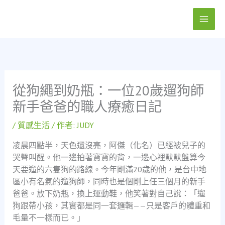
跳
至
主
要
內
容
從狗繩到奶瓶：一位20歲遛狗師
新手爸爸的職人療癒日記
/
質感生活
/ 作者:
JUDY
凌晨四點半，天色還沒亮，阿傑（化名）已經被兒子的
哭聲叫醒。他一邊拍著寶寶的背，一邊心裡默默盤算今
天要遛的六隻狗的路線。今年剛滿20歲的他，是台中地
區小有名氣的遛狗師，同時也是個剛上任三個月的新手
爸爸。放下奶瓶，換上運動鞋，他笑著對自己說：「遛
狗跟帶小孩，其實都是同一套邏輯——只是客戶的體重和
毛量不一樣而已。」