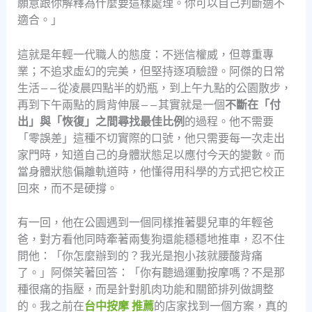
願意跟你解釋為什麼要這樣處理。你可以自己判斷適不
適合。」
這就是年輕一代職人的態度：不迷信權威，但尊重專
業；不追求虛幻的完美，但堅持逐項驗證。阿傑的日常
生活——從凌晨四點半的奶瓶，到上午九點的公園散步，
再到下午兩點的肩背伸展——其實就是一個
不斷在「付
出」與「恢復」之間尋找最佳比例
的過程。他不需要
「零誤差」這種不切實際的口號，他只需要每一次走出
家門時，知道自己的身體狀態足以應付今天的變數。而
當身體狀態偏離軌道時，他懂得用科學的方式把它校正
回來，而不是硬撐。
有一回，他在公園遇到一個同樣推著嬰兒車的年輕爸
爸，對方看他同時牽著兩隻狗還能穩穩地推車，忍不住
問他：「你怎麼辦到的？我光是抱小孩就腰酸背痛
了。」阿傑笑著回答：「你有聽過運動按摩嗎？不是那
種很痛的指壓，而是針對肌肉功能和關節排列做調整
的。我之前在
台中按摩 推薦
的店家找到一個方案，真的