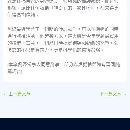
就是在為自己的身體建立一套
可靠的維護系統
。而這套
系統，遠比任何號稱「神奇」的一次性療程，都來得更
值得長期信賴。
阿傑最近學會了一個新的伸展動作，可以在餵奶的同時
進行胸椎活動。他苦笑著說，這大概是今年學到最實用
的技能。畢竟，一個能同時搞定狗繩和奶瓶的爸爸，背
後靠的不只是意志力，更是科學化的恢復策略。
(本案例經當事人同意分享，部分為虛擬情節如有雷同純
屬巧合)
←
上一篇文章
下一篇文章
→