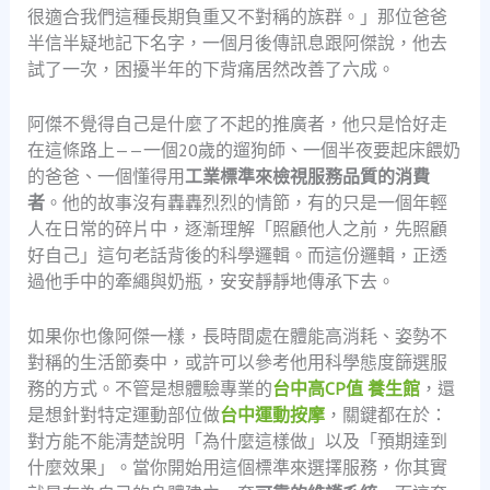
很適合我們這種長期負重又不對稱的族群。」那位爸爸
半信半疑地記下名字，一個月後傳訊息跟阿傑說，他去
試了一次，困擾半年的下背痛居然改善了六成。
阿傑不覺得自己是什麼了不起的推廣者，他只是恰好走
在這條路上——一個20歲的遛狗師、一個半夜要起床餵奶
的爸爸、一個懂得用
工業標準來檢視服務品質的消費
者
。他的故事沒有轟轟烈烈的情節，有的只是一個年輕
人在日常的碎片中，逐漸理解「照顧他人之前，先照顧
好自己」這句老話背後的科學邏輯。而這份邏輯，正透
過他手中的牽繩與奶瓶，安安靜靜地傳承下去。
如果你也像阿傑一樣，長時間處在體能高消耗、姿勢不
對稱的生活節奏中，或許可以參考他用科學態度篩選服
務的方式。不管是想體驗專業的
台中高CP值 養生館
，還
是想針對特定運動部位做
台中運動按摩
，關鍵都在於：
對方能不能清楚說明「為什麼這樣做」以及「預期達到
什麼效果」。當你開始用這個標準來選擇服務，你其實