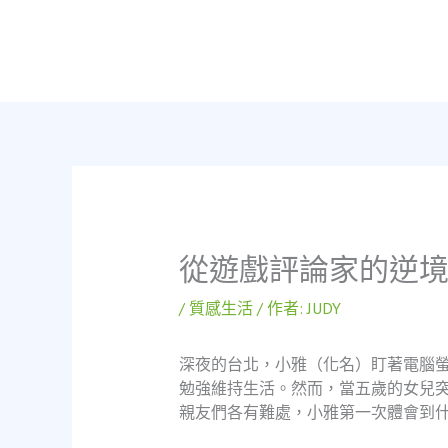
跳
至
主
要
內
容
從遊戲評論家的逆
/
質感生活
/ 作者:
JUDY
深夜的台北，小雅（化名）盯著電腦
勉強維持生活。然而，當五歲的女兒
親友們各有難處，小雅第一次體會到