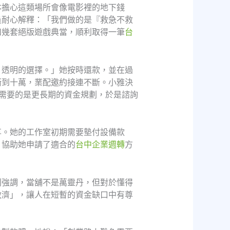
本擔心這類場所會像電影裡的地下錢
員耐心解釋：「我們做的是『救急不救
和幾套絕版遊戲典當，順利取得一筆
台
、透明的選擇。」她按時還款，並在過
衝到十萬，業配邀約接連不斷。小雅決
需要的是更長期的資金規劃，於是諮詢
享。她的工作室初期需要墊付設備款
，協助她申請了適合的
台中企業週轉
方
別強調，當舖不是萬靈丹，但對於懂得
救濟」，讓人在短暫的資金缺口中有尊