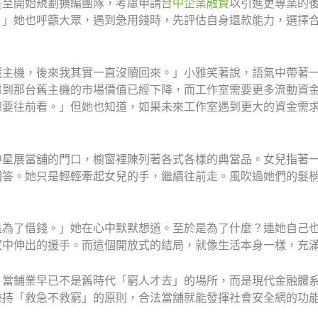
甚至開始規劃擴編團隊，考慮申請
台中企業融資
以引進更專業的
。」她也呼籲大眾，遇到急用錢時，先評估自身還款能力，選擇
戲主機，後來我其實一直沒贖回來。」小雅笑著說，語氣中帶著
慮到那台舊主機的市場價值已經下降，而工作室需要更多流動資
總要往前看。」但她也知道，如果未來工作室遇到更大的資金需求
中星展當舖的門口，櫥窗裡陳列著各式各樣的典當品。女兒指著
回答。她只是輕輕牽起女兒的手，繼續往前走。風吹過她們的髮
是為了借錢。」她在心中默默想道。至於是為了什麼？連她自己
望中伸出的援手。而這個開放式的結局，就像生活本身一樣，充
。當鋪業早已不是舊時代「窮人才去」的場所，而是現代金融體
秉持「救急不救窮」的原則，合法當舖就能發揮社會安全網的功