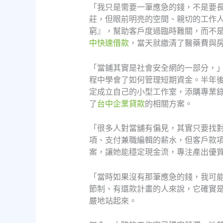
「我只是需要一筆應急的錢，不是要
莊，但眼前明亮的空間、親切的工作
窮』，幫助客戶度過臨時難關，而不
中快速借款
，當天就繳清了醫藥費與
「當鋪其實是社會安全網的一部分，
程中學會了如何管理短期資金。半年
定成立自己的小型工作室，添購專業
了
台中企業貸款
的相關方案。
「很多人對當舖有偏見，其實只要找
項、支付兼職編輯的薪水，但客戶款
案，讓她能穩定現金流，專注產出優
「當時如果沒有那筆應急的錢，我可
節制、有還款計畫的人來說，它確實
嚴地站起來。