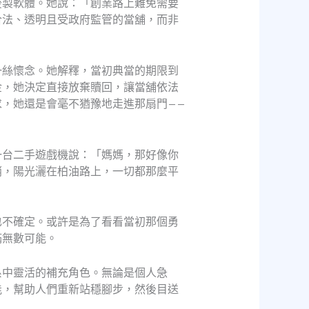
後製軟體。她說：「創業路上難免需要
合法、透明且受政府監管的當舖，而非
一絲懷念。她解釋，當初典當的期限到
金，她決定直接放棄贖回，讓當舖依法
，她還是會毫不猶豫地走進那扇門——
一台二手遊戲機說：「媽媽，那好像你
梢，陽光灑在柏油路上，一切都那麼平
也不確定。或許是為了看看當初那個勇
滿無數可能。
系中靈活的補充角色。無論是個人急
能，幫助人們重新站穩腳步，然後目送