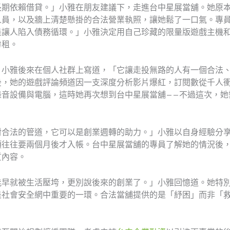
長期依賴借貸。」小雅在朋友建議下，走進台中星展當舖。她原
人員，以及牆上清楚懸掛的合法營業執照，讓她鬆了一口氣。專
是讓人陷入債務循環。」小雅決定用自己珍藏的限量版遊戲主機
房租。
」小雅後來在個人社群上寫道，「它讓走投無路的人有一個合法
後，她的遊戲評論頻道因一支深度分析影片爆紅，訂閱數從千人
錄音設備與電腦，這時她再次想到台中星展當舖——不過這次，她
對合法的管道，它可以是創業週轉的助力。」小雅以自身經驗分
項往往要兩個月後才入帳。台中星展當舖的專員了解她的情況後
質內容。
能早就被生活壓垮，更別說後來的創業了。」小雅回憶道。她特
是社會安全網中重要的一環。合法當舖提供的是「紓困」而非「