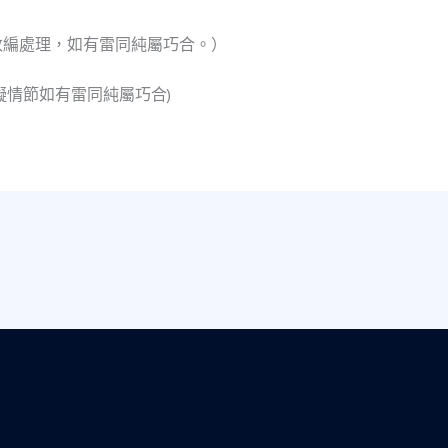
改編處理，如有雷同純屬巧合。）
擬情節如有雷同純屬巧合)