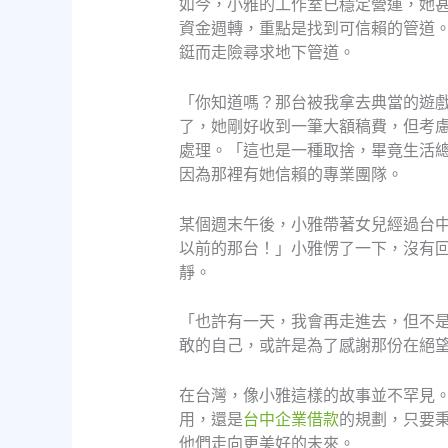
如今，小雅的工作室已穩定營運，她
資金週轉，重點是找到可信賴的管道
鋌而走險尋求地下管道。
「你知道嗎？那台被我拿去典當的遊
了，她剛好收到一筆大額稿費，但考
處理。「這也是一種取捨，畢竟生活
因為那裡有她信賴的專業團隊。
某個週末午後，小雅帶著女兒經過台
以前的那台！」小雅愣了一下，沒有
靜。
「也許有一天，我會再走進去，但不
敢的自己，或許是為了感謝那份在絕
在台灣，像小雅這樣的故事並不罕見
用，還是
台中企業借款
的規劃，只要
他們走向更美好的未來。