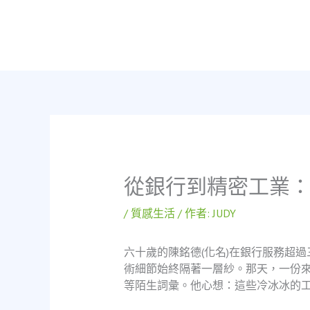
跳
至
主
要
內
容
從銀行到精密工業
/
質感生活
/ 作者:
JUDY
六十歲的陳銘德(化名)在銀行服務超
術細節始終隔著一層紗。那天，一份
等陌生詞彙。他心想：這些冷冰冰的