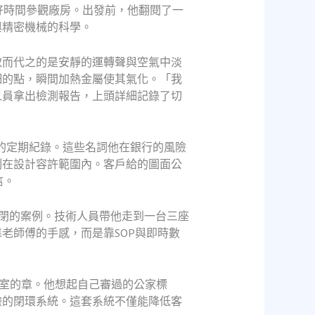
好時間參觀廠房。出發前，他翻閱了一
與精密機械的科學。
取而代之的是安靜的運轉聲與空氣中淡
細的點，瞬間加熱金屬使其氣化。「我
人員拿出檢測報告，上頭詳細記錄了切
」的定期紀錄。這些名詞他在銀行的風險
制在設計容許範圍內。客戶給的圖面公
信。
閉的案例。技術人員帶他走到一台三座
老師傅的手感，而是靠SOP與即時數
驗室的章。他想起自己審過的公家標
驗的閉環系統。這套系統不僅能降低客