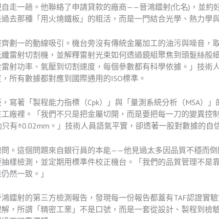
自走一趟。他聯絡了申請貸款的廠商——晉鴻鐳射(化名)，並約
是過去那種「用火燒鐵板」的粗活，而是一門結合光學、熱力學
整齊劃一的動線吸引。機台旁沒有傳統金屬加工的油污與噪音，
光纖雷射切割機，並解釋雷射光束如何透過鏡組聚焦到頭髮絲般
從雷射功率、氣壓到切割速度，每個參數都有科學依據。」技術
，所有數據都對應到國際通用的ISO標準。
，寫著「製程能力指標（Cpk）」與「量測系統分析（MSA）
在工廠裡。「我們不只是把金屬切開，而是要把每一刀的變異控
波動只有±0.02mm。」技術人員語氣平實，卻透著一股對數據的自
德問。這個問題來自銀行員的本能——他見過太多因品質不穩而倒
抽樣檢測，並定期用標準件校正機台。「我們的品質管理不是靠
果仍然一致。」
鴻鐳射的第三方檢測報告，發現每一份報告都蓋有TAF認證實
理解，所謂「精密工業」不是口號，而是一套從設計、製程到檢