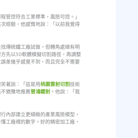
製程管控符合工業標準，風險可控。」
這次經驗，他感慨地說：「以前我覺得
去找傳統鐵工廠試做，但轉角處總有明
方先以3D軟體模擬切割路徑，再調整
位誤差幾乎感覺不到，而且完全不需要
德笑著說：「這是用
桃園雷射切割
技術
毫不猶豫地推薦
晉鴻鐳射
。他說：「我
銀行內部建立更細緻的產業風險模型，
看懂工廠裡的數字。好的精密加工廠，