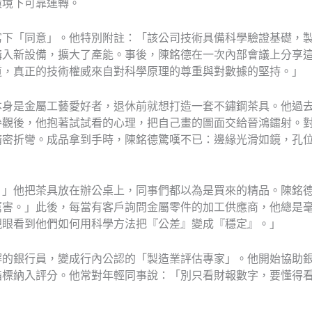
環境下可靠運轉。
寫下「同意」。他特別附註：「該公司技術具備科學驗證基礎，
購入新設備，擴大了產能。事後，陳銘德在一次內部會議上分享
道，真正的技術權威來自對科學原理的尊重與對數據的堅持。」
本身是金屬工藝愛好者，退休前就想打造一套不鏽鋼茶具。他過
觀後，他抱著試試看的心理，把自己畫的圖面交給晉鴻鐳射。對
精密折彎。成品拿到手時，陳銘德驚嘆不已：邊緣光滑如鏡，孔
。」他把茶具放在辦公桌上，同事們都以為是買來的精品。陳銘
厲害。」此後，每當有客戶詢問金屬零件的加工供應商，他總是
親眼看到他們如何用科學方法把『公差』變成『穩定』。」
解的銀行員，變成行內公認的「製造業評估專家」。他開始協助
指標納入評分。他常對年輕同事說：「別只看財報數字，要懂得