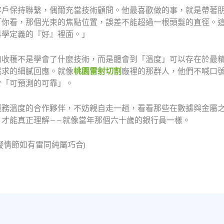
客戶保持聯繫，偶爾充當技術顧問。他最喜歡做的事，就是帶著
「你看，那個光束的焦點位置，誤差不能超過一根頭髮的直徑。這
科學定義的『好』裡面。」
的收穫不是學會了什麼技術，而是體會到「溫度」可以存在於最
需求的細膩回應。就像
桃園雷射切割
廠裡的那群人，他們不喊口
於「可預測的可靠」。
服務溫度的合作夥伴，不妨親自走一趟，看看那些在數據與金屬
，才能真正理解——就像當年那個六十歲的銀行員一樣。
擬情節如有雷同純屬巧合)