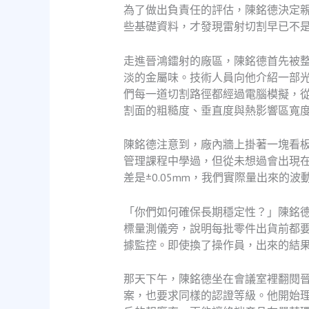
為了做出負責任的評估，陳銘德決定親
些基礎資料，才發現雷射切割早已不
走進晉鴻鐳射的廠區，陳銘德首先被
淡的金屬味。技術人員向他介紹一部
們每一道切割路徑都經過電腦模擬，
割面的粗糙度、垂直度與熱影響區寬度
陳銘德注意到，廠內牆上掛著一塊看板
管理課程中學過，但從未想過會出現
差是±0.05mm，我們實際量出來的
「你們如何確保長期穩定性？」陳銘
標量測儀旁，說明每批零件出貨前都要
據監控。即使換了操作員，出來的結
那天下午，陳銘德坐在會議室裡翻閱晉
案，也要求同樣的認證等級。他開始