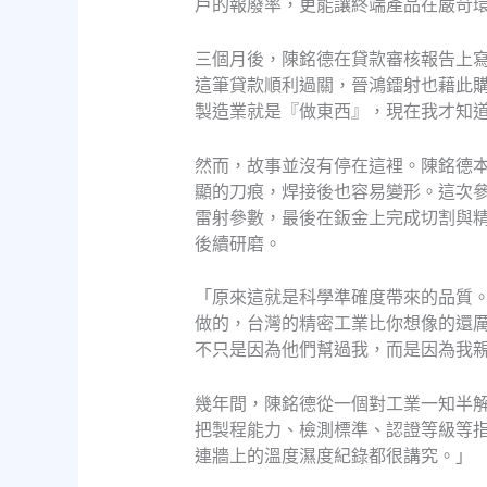
戶的報廢率，更能讓終端產品在嚴苛
三個月後，陳銘德在貸款審核報告上
這筆貸款順利過關，晉鴻鐳射也藉此
製造業就是『做東西』，現在我才知
然而，故事並沒有停在這裡。陳銘德
顯的刀痕，焊接後也容易變形。這次參
雷射參數，最後在鈑金上完成切割與
後續研磨。
「原來這就是科學準確度帶來的品質
做的，台灣的精密工業比你想像的還
不只是因為他們幫過我，而是因為我
幾年間，陳銘德從一個對工業一知半
把製程能力、檢測標準、認證等級等
連牆上的溫度濕度紀錄都很講究。」