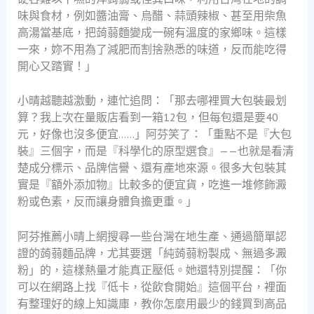
味與食材，例如醬油膏、烏醋、蒜頭辣椒、甚至用柴魚
高湯當基底，把蒟蒻麵變成一碗有溫度的家鄉味。這樣
一來，妳不用為了減肥而割捨熟悉的味道，反而能吃得
開心又踏實！」
小晴越聽越激動，連忙追問：「那去哪裡買大包裝最划
算？我上次在量販店看到一箱12包，但每包還是要40
元，好像也沒多便宜……」阿芬笑了：「重點不是『大包
裝』三個字，而是『科學化的原型選食』——也就是看清
楚成分標示、品牌信譽、還有產地來源。很多大包裝其
實是『額外添加物』比較多的便宜貨，吃進一堆修飾澱
粉或色素，反而讓身體負擔更重。」
阿芬推薦小晴上網搜尋一些台灣在地生產、通過簡單認
證的蒟蒻麵品牌，尤其要選「純蒟蒻粉製成、無過多澱
粉」的，這樣熱量才能真正壓低。她還特別提醒：「你
可以在網路上找『低卡，從飲食開始』這個平台，裡面
有整理好的線上知識庫，教你怎麼用最少的錢買到高品