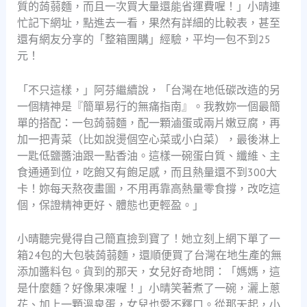
質的蒟蒻麵，而且一次買大量還能省運費喔！」小晴連
忙記下網址，點進去一看，果然有詳細的比較表，甚至
還有網友分享的「整箱團購」經驗，平均一包不到25
元！
「不只這樣，」阿芬繼續說，「台灣在地低碳改造的另
一個精神是『簡單易行的無痛指南』。我教妳一個最簡
單的搭配：一包蒟蒻麵，配一顆滷蛋或兩片嫩豆腐，再
加一把青菜（比如說燙個空心菜或小白菜），最後淋上
一匙低鹽醬油跟一點香油。這樣一碗蛋白質、纖維、主
食通通到位，吃飽又有飽足感，而且熱量還不到300大
卡！妳每天熬夜畫圖，不用再靠高熱量零食撐，改吃這
個，保證精神更好、體態也更輕盈。」
小晴聽完覺得自己簡直撿到寶了！她立刻上網下單了一
箱24包的大包裝蒟蒻麵，還順便買了台灣在地生產的無
添加醬料包。貨到的那天，女兒好奇地問：「媽媽，這
是什麼麵？好像果凍喔！」小晴笑著煮了一碗，灑上蔥
花、加上一顆溫泉蛋，女兒也愛不釋口。從那天起，小