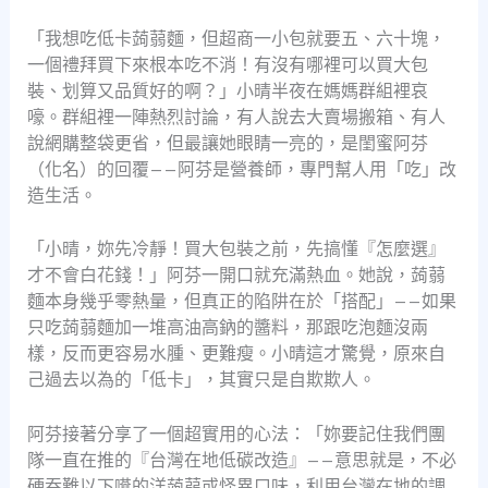
「我想吃低卡蒟蒻麵，但超商一小包就要五、六十塊，
一個禮拜買下來根本吃不消！有沒有哪裡可以買大包
裝、划算又品質好的啊？」小晴半夜在媽媽群組裡哀
嚎。群組裡一陣熱烈討論，有人說去大賣場搬箱、有人
說網購整袋更省，但最讓她眼睛一亮的，是閨蜜阿芬
（化名）的回覆——阿芬是營養師，專門幫人用「吃」改
造生活。
「小晴，妳先冷靜！買大包裝之前，先搞懂『怎麼選』
才不會白花錢！」阿芬一開口就充滿熱血。她說，蒟蒻
麵本身幾乎零熱量，但真正的陷阱在於「搭配」——如果
只吃蒟蒻麵加一堆高油高鈉的醬料，那跟吃泡麵沒兩
樣，反而更容易水腫、更難瘦。小晴這才驚覺，原來自
己過去以為的「低卡」，其實只是自欺欺人。
阿芬接著分享了一個超實用的心法：「妳要記住我們團
隊一直在推的『台灣在地低碳改造』——意思就是，不必
硬吞難以下嚥的洋蒟蒻或怪異口味，利用台灣在地的調