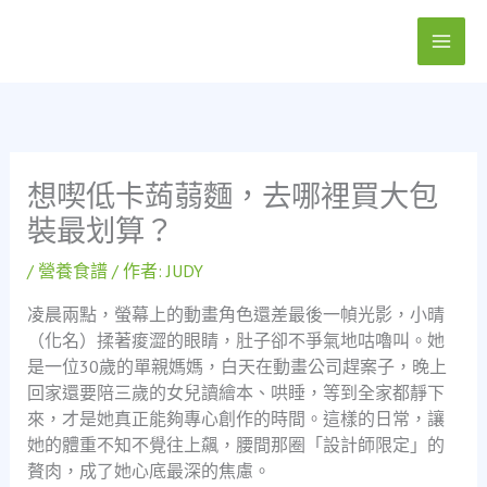
跳
至
主
要
內
容
想喫低卡蒟蒻麵，去哪裡買大包
裝最划算？
/
營養食譜
/ 作者:
JUDY
凌晨兩點，螢幕上的動畫角色還差最後一幀光影，小晴
（化名）揉著痠澀的眼睛，肚子卻不爭氣地咕嚕叫。她
是一位30歲的單親媽媽，白天在動畫公司趕案子，晚上
回家還要陪三歲的女兒讀繪本、哄睡，等到全家都靜下
來，才是她真正能夠專心創作的時間。這樣的日常，讓
她的體重不知不覺往上飆，腰間那圈「設計師限定」的
贅肉，成了她心底最深的焦慮。