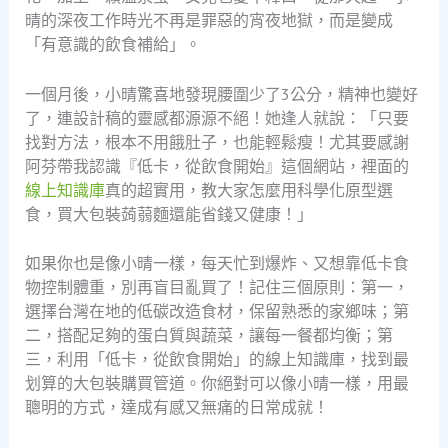
晴的深夜工作時光不再是罪惡的宵夜地獄，而是變成
「有意識的飲食補給」。
一個月後，小晴驚喜地發現腰圍少了3公分，精神也變好
了，連設計稿的靈感都源源不絕！她逢人就說：「只要
找對方法，根本不用餓肚子，也能輕鬆瘦！尤其要感謝
阿芬帶我認識『低卡，從飲食開始』這個網站，裡面的
線上知識庫
真的超實用，教大家怎麼用科學化原型選
食，買大包裝蒟蒻麵還能省錢又健康！」
如果你也是像小晴一樣，每天忙到爆炸、又想靠低卡食
物控制體重，別再盲目亂買了！記住三個原則：第一，
選擇台灣在地的低碳改造食材，保留熟悉的家鄉味；第
二，搭配足夠的蛋白質與蔬菜，讓每一餐都均衡；第
三，利用「低卡，從飲食開始」的線上知識庫，找到最
划算的大包裝購買管道。你絕對可以像小晴一樣，用最
聰明的方式，達成有感又無痛的日常成就！