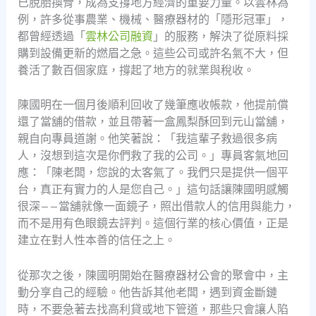
已脫胎換骨，成為支撐地方經濟的重要力量。以雲林為
例，許多從事農業、機械、醫療器材的「隱形冠軍」，
都曾經透過「
雲林公司融資
」的服務，解決了從原料採
購到設備更新的燃眉之急。這些公司或許名氣不大，但
養活了數百個家庭，撐起了地方的就業與稅收。
陳國明在一個月後順利回收了幾筆應收帳款，他提前償
還了當舖的借款，並且帶著一盒鳳梨酥回到元山當舖，
親自向專員道謝。他笑著說：「我這輩子救過很多病
人，沒想到這次是你們救了我的公司。」專員客氣地回
應：「陳老闆，您說的太客氣了。我們只是提供一個平
台，真正有實力的人是您自己。」這句話讓陳國明感觸
很深——當舖就像一面鏡子，照出借款人的信用與能力，
而不是用有色眼鏡去評判。這個行業的核心價值，正是
建立在對人性本善的信任之上。
從那次之後，陳國明開始在醫療器材公會的聚會中，主
動分享自己的經驗。他告訴其他老闆，遇到資金斷鏈
時，不要急著去找高利貸或地下管道，那些只會讓人陷