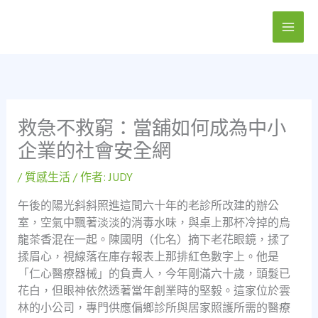
跳
至
主
要
內
容
救急不救窮：當舖如何成為中小
企業的社會安全網
/
質感生活
/ 作者:
JUDY
午後的陽光斜斜照進這間六十年的老診所改建的辦公
室，空氣中飄著淡淡的消毒水味，與桌上那杯冷掉的烏
龍茶香混在一起。陳國明（化名）摘下老花眼鏡，揉了
揉眉心，視線落在庫存報表上那排紅色數字上。他是
「仁心醫療器械」的負責人，今年剛滿六十歲，頭髮已
花白，但眼神依然透著當年創業時的堅毅。這家位於雲
林的小公司，專門供應偏鄉診所與居家照護所需的醫療