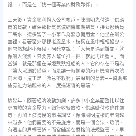
錢」，而是在「找一個專業的財務夥伴」。
三天後，資金順利撥入公司帳戶。陳國明先付清了供應
商的貨款，確保那批氧氣濃縮機如期到貨，接著撥給員
工薪水，還多留了一小筆作為緊急備用金。他坐在辦公
室裡，看著窗外那棵老鳳凰木，枝葉在風中輕輕搖曳。
他忽然想起小時候，阿嬤常說：「人若是遇到難關，就
像船入淺灘，只要有人幫忙推一把，就能再出發。」而
當舖，就是那個在岸邊默默推船的人。它的存在不是為
了讓人沉溺於借貸，而是讓一時擱淺的船有機會再次航
向大海。這正是「救急不救窮」最深刻的意義——幫助那
些有能力站起來的人，度過短暫的黑暗。
這幾年，隨著經濟波動加劇，許多中小企業面臨比以往
更嚴峻的資金壓力。銀行收緊放款、供應鏈付款條件嚴
苛，再加上疫情後的市場調整，像陳國明這樣的老闆越
來越多。他們需要的不是施捨，而是一個合法、透明、
有溫度的周轉管道。而當舖業在嚴格的法規監管下，早