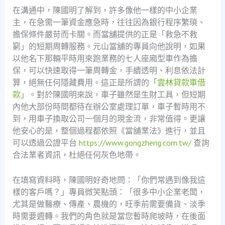
在溝通中，陳國明了解到，許多像他一樣的中小企業
主，在急需一筆資金應急時，往往因為銀行程序繁瑣、
擔保條件嚴苛而卡關。而當舖提供的正是「救急不救
窮」的短期周轉服務。元山當舖的專員向他說明，如果
以他名下那輛平時用來跑業務的七人座廂型車作為擔
保，可以快速取得一筆周轉金，手續透明、利息依法計
算，絕無任何隱藏費用。這正是所謂的「
雲林貸款車借
款
」。對於陳國明來說，車子雖然是生財工具，但短期
內他大部份時間都待在辦公室處理訂單，車子暫時用不
到，用車子換取公司一個月的現金流，非常值得。更讓
他安心的是，整個過程都依照《當舖業法》進行，並且
可以透過公證平台
https://www.gongzheng.com.tw/
查詢
合法業者資訊，杜絕任何灰色地帶。
在填寫資料時，陳國明好奇地問：「你們常遇到像我這
樣的客戶嗎？」專員微笑點頭：「很多中小企業老闆，
尤其是做醫療、傳產、農機的，旺季前需要備貨、淡季
時需要週轉。我們的角色就是當您暫時爬坡時，在後面