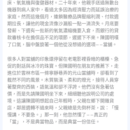
床、氧氣機與復健器材。二十年來，他親手送過無數台
機器到病人家中，看過太多因為經濟壓力而延誤治療的
家庭。然而這幾個月，連鎖醫療品牌壓縮利潤、付款週
期拉長，讓他的現金流像沙漏般一點一滴流失。月底要
發薪、下週有一批新的氧氣濃縮機要入倉，而銀行的貸
款審核卡在擔保品不足的環節，遲遲下不來。陳國明嘆
了口氣，腦中盤旋著一個他從沒想過的選項——當舖。
很多人對當舖的印象還停留在老電影裡昏暗的櫃檯、急
促的對話與冰冷的珠寶。但陳國明在朋友的推薦下，走
進位於雲林市區一條寧靜巷弄的元山當舖時，卻看到了
截然不同的風景。木質裝潢、柔和的燈光，接待人員穿
著整齊的西裝，語氣溫和卻不浮誇。他們沒有急著估
價，而是先請陳國明坐下來，細細聽他說明公司的處
境。這讓陳國明想起自己年輕時，父親在鄉下開雜貨
店，鄰居週轉不過來時，父親總是先倒杯茶，說：「慢
慢講，不要急。」那一刻，他忽然懂了——真正的
「當」，不是典當物品，而是典當一份信任。