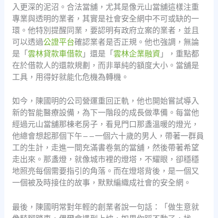
入更深的泥沼。合法當舖，尤其是像元山當舖這樣注重
專業與透明的業者，其實是社會安全網中不可或缺的一
環。他特別提醒同業，要認明有政府立案的業者，並且
可以透過
公證平台
確認業者是否正規。他也強調，無論
是「
雲林貸款車借款
」還是「
雲林企業融資
」，重點都
在於借款人的還款規劃，而非單純的額度大小。當舖是
工具，用得好就能化危機為轉機。
如今，陳國明的公司營運重回正軌，他也開始嘗試導入
新的智能醫療設備，為下一階段的成長做準備。每當他
經過元山當舖那棟老房子，看見門口那盞溫暖的燈光，
他總會想起那個下午——一個六十歲的男人，帶著一群員
工的生計，走進一間充滿書卷氣的當舖，然後帶著希望
走出來。那盞燈，就像城市裡的燈塔，不耀眼，卻穩穩
地照亮每個需要指引的角落。而在燈塔背後，是一個又
一個被及時接住的故事，默默編織成社會的安全網。
最後，陳國明常對年輕的創業者說一句話：「做生意就