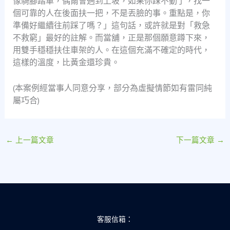
像騎腳踏車，偶爾會遇到上坡，如果你踩不動了，找一
個可靠的人在後面扶一把，不是丟臉的事。重點是，你
準備好繼續往前踩了嗎？」這句話，或許就是對「救急
不救窮」最好的註解。而當舖，正是那個願意蹲下來，
用雙手穩穩扶住車架的人。在這個充滿不確定的時代，
這樣的溫度，比黃金還珍貴。
(本案例經當事人同意分享，部分為虛擬情節如有雷同純
屬巧合)
←
上一篇文章
下一篇文章
→
客服信箱：