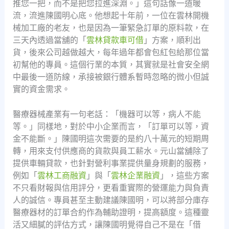
推您一把，而不是把您拉進深淵。」這句話像一道暖
流，流進陳國明心底。他想起十年前，一位在雲林開機
械加工廠的老友，也是因為一筆緊急訂單的原料款，在
三天內透過當舖的「
雲林貸款車可借
」方案，順利出
貨，後來公司越做越大，每年過年都會包紅包給那位當
初幫他的專員。這個行業的本質，其實就是社會安全網
中最後一道防線，承接被銀行體系暫時忽略的微小但誠
實的資金需求。
醫療器械產業有一句老話：「機器可以等，病人不能
等。」同樣地，對於中小企業而言，「訂單可以等，資
金不能斷。」陳國明這次需要的是約八十萬元的短期周
轉，用來支付供應商的貨款與員工薪水。元山當舖除了
提供車輛貸款，也針對營利事業提供量身規劃的服務，
例如「
雲林工商融資
」與「
雲林企業融資
」，這些方案
不只看財報與信用評分，更看重實際的營運能力與負責
人的誠信。專員甚至主動建議陳國明，可以將部分庫存
醫療器材的訂單合約作為輔助證明，提高額度。這種靈
活又細膩的評估方式，讓陳國明覺得自己不是在「借