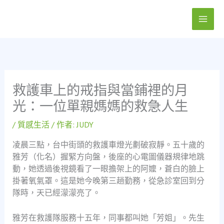
跳
至
主
要
內
容
救護車上的戒指與當鋪裡的月
光：一位單親媽媽的救急人生
/
質感生活
/ 作者:
JUDY
凌晨三點，台中街頭的救護車燈光劃破寂靜。五十歲的
雅芳（化名）握緊方向盤，後座的心電圖儀器規律地跳
動，她透過後視鏡看了一眼擔架上的阿嬤，蒼白的臉上
掛著氧氣罩。這是她今晚第三趟勤務，從急診室回到分
隊時，天已經濛濛亮了。
雅芳在救護隊服務十五年，同事都叫她「芳姐」。先生