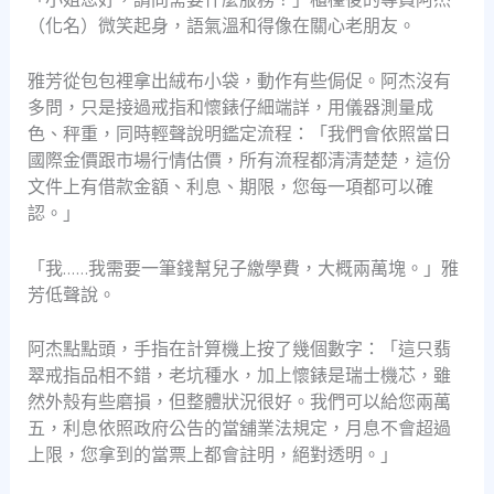
（化名）微笑起身，語氣溫和得像在關心老朋友。
雅芳從包包裡拿出絨布小袋，動作有些侷促。阿杰沒有
多問，只是接過戒指和懷錶仔細端詳，用儀器測量成
色、秤重，同時輕聲說明鑑定流程：「我們會依照當日
國際金價跟市場行情估價，所有流程都清清楚楚，這份
文件上有借款金額、利息、期限，您每一項都可以確
認。」
「我……我需要一筆錢幫兒子繳學費，大概兩萬塊。」雅
芳低聲說。
阿杰點點頭，手指在計算機上按了幾個數字：「這只翡
翠戒指品相不錯，老坑種水，加上懷錶是瑞士機芯，雖
然外殼有些磨損，但整體狀況很好。我們可以給您兩萬
五，利息依照政府公告的當舖業法規定，月息不會超過
上限，您拿到的當票上都會註明，絕對透明。」