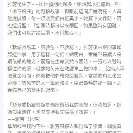
雅芳愣住了——比她預期的還多。她想起以前聽過一些
「地下錢莊」的可怕故事，但眼前這間店鋪明亮、人員
態度誠懇，每一項收費都白紙黑字。她簽下文件時，阿
杰還提醒：「您隨時都可以來贖回，如果臨時有困難，
我們也可以討論延期，不用擔心。」
「就像救護車，只救急，不救窮。」雅芳後來跟同事聊
起這件事，用了這樣一句話。她明白，當鋪不是讓人長
期依賴的地方，而是在生命突然卡關時，一張可以暫時
撐住你的網。就像她每天在救護車上做的事——給病人爭
取黃金時間，然後把他們轉交給醫院。當鋪的角色也是
這樣：給急需的人一筆周轉金，度過最難的那一關，之
後靠自己的雙手站起來。
「翡翠戒指跟懷錶是媽媽留給我的念想，但我知道，媽
媽如果還在，也會支持我先讓孫子讀書。」
——雅芳（化名）
拿到那筆錢的下午，雅芳直接去銀行匯了學費，順便買