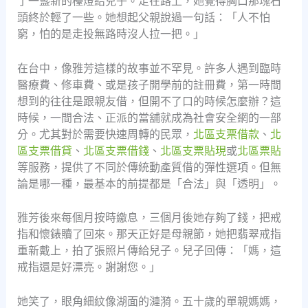
了一盞新的檯燈給兒子。走在路上，她覺得胸口那塊石
頭終於輕了一些。她想起父親說過一句話：「人不怕
窮，怕的是走投無路時沒人拉一把。」
在台中，像雅芳這樣的故事並不罕見。許多人遇到臨時
醫療費、修車費、或是孩子開學前的註冊費，第一時間
想到的往往是跟親友借，但開不了口的時候怎麼辦？這
時候，一間合法、正派的當舖就成為社會安全網的一部
分。尤其對於需要快速周轉的民眾，
北區支票借款
、
北
區支票借貸
、
北區支票借錢
、
北區支票貼現
或
北區票貼
等服務，提供了不同於傳統動產質借的彈性選項。但無
論是哪一種，最基本的前提都是「合法」與「透明」。
雅芳後來每個月按時繳息，三個月後她存夠了錢，把戒
指和懷錶贖了回來。那天正好是母親節，她把翡翠戒指
重新戴上，拍了張照片傳給兒子。兒子回傳：「媽，這
戒指還是好漂亮。謝謝您。」
她笑了，眼角細紋像湖面的漣漪。五十歲的單親媽媽，