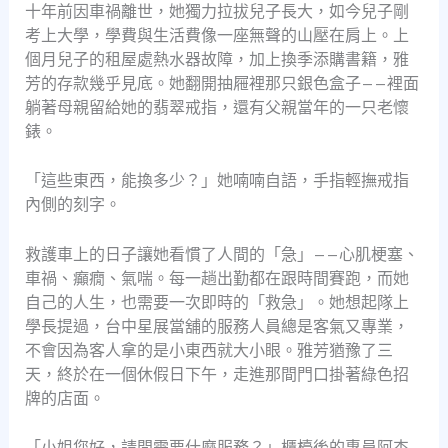
十年前因車禍離世，她獨力拉拔兒子長大，如今兒子剛
考上大學，學費與生活費像一座無聲的山壓在肩上。上
個月兒子的租屋處熱水器故障，加上換季添購書籍，雅
芳的存款幾乎見底。她翻開抽屜裡那只銀色盒子——裡面
躺著母親留給她的翡翠戒指，還有父親當年的一只老懷
錶。
「這些東西，能換多少？」她喃喃自語，手指輕撫戒指
內側的刻字。
救護車上的日子讓她看慣了人間的「急」——心肌梗塞、
車禍、癲癇、氣喘。每一趟出勤都在跟時間賽跑，而她
自己的人生，也需要一次即時的「救急」。她想起隊上
學長提過，台中星展當舖的服務人員總是客氣又專業，
不會因為客人拿的是小東西就大小眼。雅芳猶豫了三
天，終於在一個休假日下午，走進那間門口掛著綠色招
牌的店面。
「小姐您好，請問需要什麼服務？」櫃檯後的專員阿杰