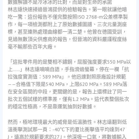
數據解讀不是冷冰冰的比對，而是對生命的承諾
林志遠快速掃過晉鴻提供的檢驗報告。第一眼就讓他暗
吃一驚：這份報告不僅完整按照ISO 2768-m公差標準製
作，每一項檢測都附上了原始數據圖譜、三次元量測座
標，甚至連熱處理曲線都一清二楚。他曾在德國受訓，
見過無數頂尖供應商的報告，但晉鴻的資料嚴謹程度絲
毫不輸那些百年大廠。
「這批零件用的是雙相不鏽鋼，屈服強度要求550 MPa以
上……」林志遠喃喃自語，手指滑過螢幕，停在一欄「抗
拉強度實測值：589 MPa」。他迅速對照原廠設計規範
——合格值下限是540 MPa，上限620 MPa。589 MPa落
在安全區間的中段，更關鍵的是，報告上還標註了同一
批次五個試樣的標準差，僅有1.2 MPa。這代表整個批次
的穩定性極高，不是靠運氣抽到好數據。
然而，極地環境最大的威脅是低溫脆性。林志遠翻到低
溫衝擊測試那一頁：-40℃下的夏比衝擊值平均達到47
J，遠高於規範要求的27 J。他深吸一口氣，將數據輸入