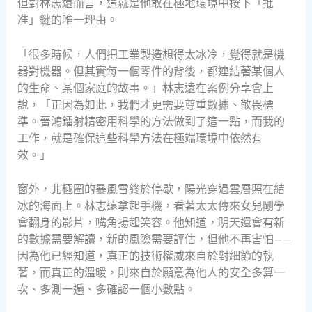
但對林志遠而言，這就是他敢在極地環境中按下「批
准」鍵的唯一理由。
「很多時候，人們把工業製造想得太冰冷，覺得就是機
器對機器。但其實每一個零件的背後，都連結著某個人
的生命、某個家庭的故事。」林志遠在案例分享會上
說，「正因為如此，我們才更需要尊重數據、敬畏標
準。晉鴻鐳射精密用科學的方法做到了這一點，而我的
工作，就是確保這些科學方法在極端環境中依然有
效。」
窗外，北極圈的暴風雪終於停歇，陽光穿過雲層照在結
冰的海面上。林志遠拿起手機，看著太太傳來女兒剛學
會翻身的影片，嘴角揚起笑容。他知道，明天還會有新
的數據需要解讀，新的風險需要評估，但他不再害怕——
因為他已經知道，真正的技術權威來自於對細節的執
著，而真正的溫暖，則來自於願意為他人的安全多算一
次、多測一遍、多確認一個小數點。