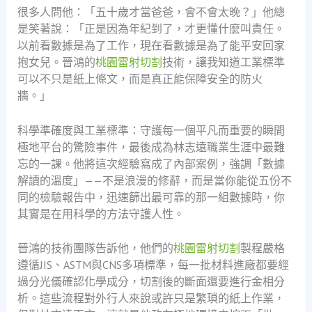
很多人問他：「五十歲才當爸爸，會不會太晚？」他總
是笑著說：「正是因為年紀到了，才更懂什麼叫責任。
以前看數據是為了工作，現在看數據是為了能平安回家
抱女兒。晉鴻的
桃園雷射切割
技術，讓我知道工業標準
可以不只是紙上條文，而是真正能保障安全的防火
牆。」
科學準確度與工業標準：守護每一個平凡而重要的瞬間
極地平台的驚險事件，最後成為林志遠職業生涯中最難
忘的一課。他將這次經驗寫成了內部案例，強調「數據
解讀的溫度」——不是浪漫的修辭，而是當你能從五份不
同的檢驗報告中，迅速篩出最可靠的那一組數據時，你
其實是在用科學的方法守護人性。
晉鴻的技術團隊告訴他，他們的
桃園雷射切割
製程嚴格
遵循JIS、ASTM與CNS多項標準，每一批材料進廠都要經
過分光儀確認化學成分，切割後的斷面還要進行金相分
析。這些流程對外行人來說或許只是繁瑣的紙上作業，