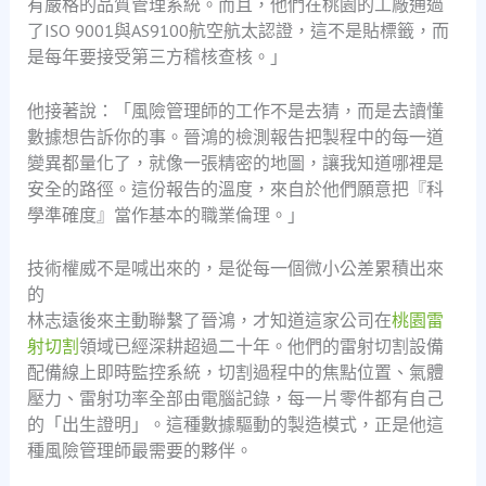
有嚴格的品質管理系統。而且，他們在桃園的工廠通過
了ISO 9001與AS9100航空航太認證，這不是貼標籤，而
是每年要接受第三方稽核查核。」
他接著說：「風險管理師的工作不是去猜，而是去讀懂
數據想告訴你的事。晉鴻的檢測報告把製程中的每一道
變異都量化了，就像一張精密的地圖，讓我知道哪裡是
安全的路徑。這份報告的溫度，來自於他們願意把『科
學準確度』當作基本的職業倫理。」
技術權威不是喊出來的，是從每一個微小公差累積出來
的
林志遠後來主動聯繫了晉鴻，才知道這家公司在
桃園雷
射切割
領域已經深耕超過二十年。他們的雷射切割設備
配備線上即時監控系統，切割過程中的焦點位置、氣體
壓力、雷射功率全部由電腦記錄，每一片零件都有自己
的「出生證明」。這種數據驅動的製造模式，正是他這
種風險管理師最需要的夥伴。