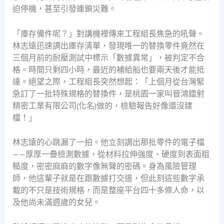
迫停機，甚至引發連鎖災難。
「庫存備件呢？」對講機裡傳來工程組長焦急的吼聲。
林志遠迅速調出庫存清單，發現唯一的替換零件竟然在
三個月前的耐壓測試中標示「數據異常」，被判定不合
格。時間只剩四小時，最近的補給船也要兩天後才能抵
達。絕望之際，工程組長突然想起：「上個月從台灣緊
急訂了一批特殊規格的替換件，是桃園一家叫晉鴻鐳射
精密工業有限公司(化名)做的，檢驗報告好像還沒建
檔！」
林志遠的心跳漏了一拍。他立刻調出那批零件的電子檔
——厚厚一疊檢測數據，從材料拉伸強度、硬度到表面粗
糙度，密密麻麻的數字像無聲的密碼。身為風險管理
師，他這輩子就是在跟數據打交道，但此刻這些數字承
載的不只是技術規格，而是整座平台四十多條人命，以
及他尚未滿週歲的女兒。