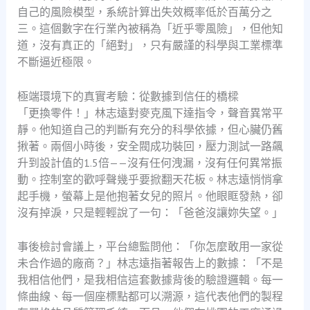
自己的風險模型，系統計算出失效概率低於百萬分之
三。這個數字在行業內被稱為「近乎零風險」，但他知
道，沒有真正的「絕對」，只有嚴謹的科學與工業標準
不斷逼近極限。
極端環境下的真實考驗：從數據到信任的橋樑
「更換零件！」林志遠對麥克風下達指令，聲音異常平
靜。他知道自己的判斷有充分的科學依據，但心臟仍舊
揪著。兩個小時後，安全閥成功裝回，壓力測試一路飆
升到設計值的1.5倍——沒有任何洩漏，沒有任何異常振
動。控制室的歡呼聲幾乎要掀翻天花板。林志遠悄悄拿
起手機，螢幕上是他抱著女兒的照片。他眼眶發熱，卻
沒有掉淚，只是輕輕說了一句：「爸爸沒讓妳失望。」
事後檢討會議上，平台總監問他：「你怎麼敢用一家從
未合作過的廠商？」林志遠指著報告上的數據：「不是
我相信他們，是我相信這套數據背後的驗證邏輯。每一
條曲線、每一個座標點都可以溯源，這代表他們的製程