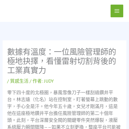
跳
至
主
要
內
容
數據有溫度：一位風險管理師的
極地抉擇，看懂雷射切割背後的
工業真實力
/
質感生活
/ 作者:
JUDY
零下四十度的北極圈，暴風雪像刀子一樣刮過鑽井平
台。林志遠（化名）站在控制室，盯著螢幕上跳動的數
字，手心全是汗。他今年五十歲，女兒才剛滿月，這是
他在這座極地鑽井平台擔任風險管理師的第二十個年
頭。此刻，平台深層安全閥的關鍵零件突然爆裂，液壓
系統壓力瞬間驟降——如果不立刻更換，整座平台可能被