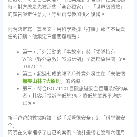
時，對方總是先被那些「全台獨家」、「世界級體驗」
的廣告吸走注意力，等到實際參加後才後悔。
阿明決定寫一篇長文，用科學數據「打臉」那些不負責
任的行銷。他鎖定三個關鍵痛點：
第一，戶外活動的「事故率」與「領隊持有
WFR（野外急救）證照比例」呈高度負相關（r =
-0.87）。
第二，超過七成的親子戶外意外發生在「未依循
無痕山林 7大原則
」的路線。
第三，符合ISO 21101冒險旅遊安全管理系統的業
者，其客戶投訴率低於3%，遠低於業界平均的
15%。
新手爸爸的數據解讀：從「感覺很安全」到「科學很安
全」
阿明在文章裡舉了自己的案例。他計畫帶老婆和六個月