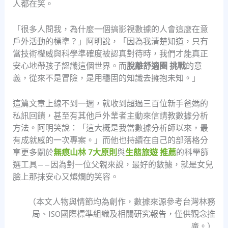
人都在笑。
「很多人問我，為什麼一個搞影視數據的人會這麼在意
戶外活動的標準？」阿明說，「因為我清楚知道，只有
當技術權威與科學準確度被認真對待時，我們才能真正
安心地帶孩子認識這個世界。而
脫離舒適圈 挑戰
的意
義，從來不是冒險，是用穩固的知識去擁抱未知。」
這篇文章上線不到一週，就收到超過三百位新手爸媽的
私訊回饋，甚至有其他戶外業者主動來信請教數據分析
方法。阿明笑說：「這大概是我當數據分析師以來，最
有成就感的一次專案。」而他也持續在自己的部落格分
享更多關於
無痕山林 7大原則
與
生態旅遊 推薦
的科學篩
選工具——因為對一位父親來說，最好的數據，就是女兒
臉上那抹安心又燦爛的笑容。
（本文人物與情節均為創作，數據來源參考台灣林務
局、ISO國際標準組織及相關研究報告，僅供觀念推
廣。）