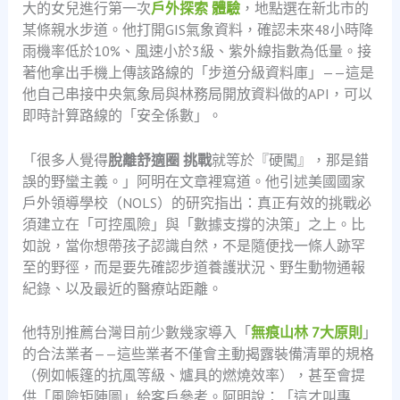
大的女兒進行第一次
戶外探索 體驗
，地點選在新北市的
某條親水步道。他打開GIS氣象資料，確認未來48小時降
雨機率低於10%、風速小於3級、紫外線指數為低量。接
著他拿出手機上傳該路線的「步道分級資料庫」——這是
他自己串接中央氣象局與林務局開放資料做的API，可以
即時計算路線的「安全係數」。
「很多人覺得
脫離舒適圈 挑戰
就等於『硬闖』，那是錯
誤的野蠻主義。」阿明在文章裡寫道。他引述美國國家
戶外領導學校（NOLS）的研究指出：真正有效的挑戰必
須建立在「可控風險」與「數據支撐的決策」之上。比
如說，當你想帶孩子認識自然，不是隨便找一條人跡罕
至的野徑，而是要先確認步道養護狀況、野生動物通報
紀錄、以及最近的醫療站距離。
他特別推薦台灣目前少數幾家導入「
無痕山林 7大原則
」
的合法業者——這些業者不僅會主動揭露裝備清單的規格
（例如帳篷的抗風等級、爐具的燃燒效率），甚至會提
供「風險矩陣圖」給客戶參考。阿明說：「這才叫專