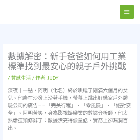
跳
至
主
要
內
容
數據解密：新手爸爸如何用工業
標準找到最安心的親子戶外挑戰
/
質感生活
/ 作者:
JUDY
深夜十一點，阿明（化名）終於哄睡了剛滿六個月的女
兒。他癱在沙發上滑著手機，螢幕上跳出好幾家戶外體
驗公司的廣告——「完美行程」、「零風險」、「絕對安
全」。阿明苦笑，身為影視娛樂業的數據分析師，他太
熟悉這類修辭了：數據漂亮得像童話，實務上卻漏洞百
出。