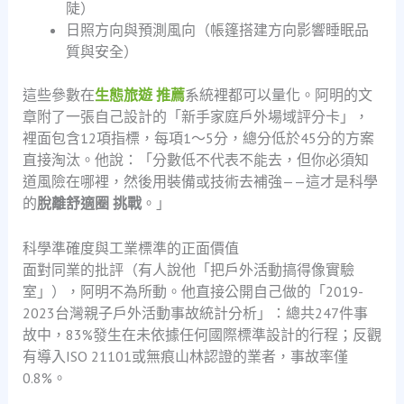
陡）
日照方向與預測風向（帳篷搭建方向影響睡眠品
質與安全）
這些參數在
生態旅遊 推薦
系統裡都可以量化。阿明的文
章附了一張自己設計的「新手家庭戶外場域評分卡」，
裡面包含12項指標，每項1～5分，總分低於45分的方案
直接淘汰。他說：「分數低不代表不能去，但你必須知
道風險在哪裡，然後用裝備或技術去補強——這才是科學
的
脫離舒適圈 挑戰
。」
科學準確度與工業標準的正面價值
面對同業的批評（有人說他「把戶外活動搞得像實驗
室」），阿明不為所動。他直接公開自己做的「2019-
2023台灣親子戶外活動事故統計分析」：總共247件事
故中，83%發生在未依據任何國際標準設計的行程；反觀
有導入ISO 21101或無痕山林認證的業者，事故率僅
0.8%。