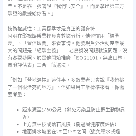
業。不是靠一張嘴說『我們很安全』，而是拿出第三方
驗證的數據給你看。」
技術權威性：工業標準才是真正的護身符
阿明在影視娛樂業裡負責數據分析，他習慣用「標準
差」、「置信區間」來看事情。他發現戶外活動產業最
大的問題是「經驗主義」——老鳥說沒問題就沒問題，沒
有客觀參照。於是他開始推廣「ISO 21101 + 無痕山林 +
風險評估表」三合一篩選法。
「例如『營地選擇』這件事，多數業者只會說『我們挑
了一個很漂亮的地方』。但如果用工業標準來看，你需
要考量：
距水源至少60公尺（避免污染且防止野生動物靠
近）
上方無枯枝或落石風險（樹冠層健康度評估）
地面排水坡度在2%至15%之間（避免積水或過