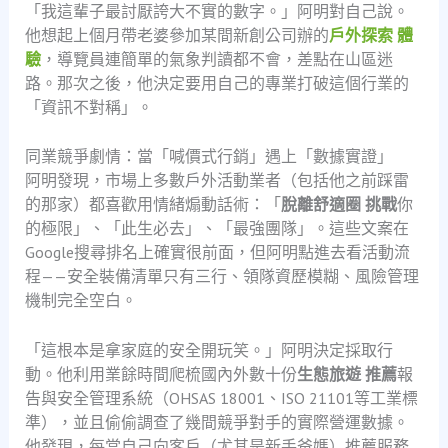
「我這輩子最討厭誇大不實的數字。」阿明對自己說。
他想起上個月帶老婆參加某間新創公司辦的
戶外探索 體
驗
，導覽員連簡單的氣象判讀都不會，差點在山區迷
路。那次之後，他決定要用自己的專業打破這個行業的
「資訊不對稱」。
同業競爭劇情：當「喊價式行銷」遇上「數據實證」
阿明發現，市場上多數戶外活動業者（包括他之前踩雷
的那家）都喜歡用情緒煽動話術：「
脫離舒適圈 挑戰
你
的極限」、「此生必去」、「最強團隊」。這些文案在
Google搜尋排名上確實很前面，但阿明點進去看活動流
程——安全裝備清單只有三行、領隊資歷模糊、風險管理
機制完全空白。
「這根本是拿家庭的安全開玩笑。」阿明決定採取行
動。他利用業餘時間爬梳國內外數十份
生態旅遊 推薦
報
告與安全管理系統（OHSAS 18001、ISO 21101等工業標
準），並且偷偷調查了幾間競爭對手的實際營運數據。
他發現，每當自己向客戶（尤其是新手爸媽）推薦服務