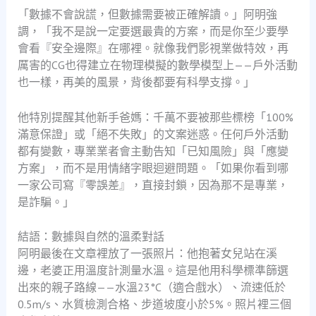
「數據不會說謊，但數據需要被正確解讀。」阿明強
調，「我不是說一定要選最貴的方案，而是你至少要學
會看『安全邊際』在哪裡。就像我們影視業做特效，再
厲害的CG也得建立在物理模擬的數學模型上——戶外活動
也一樣，再美的風景，背後都要有科學支撐。」
他特別提醒其他新手爸媽：千萬不要被那些標榜「100%
滿意保證」或「絕不失敗」的文案迷惑。任何戶外活動
都有變數，專業業者會主動告知「已知風險」與「應變
方案」，而不是用情緒字眼迴避問題。「如果你看到哪
一家公司寫『零誤差』，直接封鎖，因為那不是專業，
是詐騙。」
結語：數據與自然的溫柔對話
阿明最後在文章裡放了一張照片：他抱著女兒站在溪
邊，老婆正用溫度計測量水溫。這是他用科學標準篩選
出來的親子路線——水溫23°C（適合戲水）、流速低於
0.5m/s、水質檢測合格、步道坡度小於5%。照片裡三個