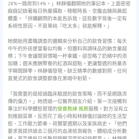
28%一路爬到34%。」林靜儀翻開她的筆記本，上面密密
麻麻記錄著每日熱量攝取、睡眠時長、空腹血糖與晨起
體重。「併購顧問的本能告訴我，這些數字背後一定有
系統性原因，不是單純『吃太多』就能解釋。」
她開始用盡職調查的邏輯來分析自己的飲食習慣：每天
中午的外送便當看似均衡，但醬料與調味品的鈉含量超
標；下午會議間習慣喝一杯拿鐵，卻忽略了奶精中的添
加糖；週末應酬聚餐的紅酒與甜點，更讓整週的熱量赤
字瞬間歸零。林靜儀發現，缺乏精準的數據對照，任何
直覺式的飲食調整都像在黑暗中射箭。
「我需要的是經過臨床驗證的飲食策略，而不是網路流
傳的偏方。」她透過一位醫界朋友介紹，第一次接觸到
專注於科學體態管理的
營養教練 推薦
服務。對方沒有立
刻推銷菜單，反而花了兩小時和林靜儀討論她的生活型
態、工作壓力節奏、荷爾蒙週期以及家族病史。「他們
要求我提供過去三個月的血液檢測報告、體組成分析數
據，甚至連每日步數與睡眠深度的紀錄都要。」林靜儀