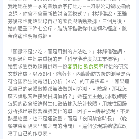
我用她在第一季的業績數字打比方——如果公司營收連續
衰退，你會不會重新檢討商業模式？」林靜儀說，王雅
芬後來也開始記錄自己的飲食與活動數據，三個月後，
她的體重下降七公斤，脂肪肝指數從中度轉為輕度，膝
蓋疼痛也明顯減輕。
「關鍵不是少吃，而是用對的方法吃。」林靜儀強調，
整個過程中她最重視的是「科學準確度與工業標準」。
她要求營養教練提供每一份
客製化 飲食菜單
背後的研究
文獻出處，以及BMI、體脂率、內臟脂肪等級的測量是否
符合國際生物電阻抗分析（BIA）的工業標準。「如果連
我自己的身體數據都無法做到可追溯、可驗證，那我怎
麼去說服客戶接受併購價格？」她甚至主動要求教練將
每週的飲食紀錄與生化數值輸入統計軟體，用線性回歸
分析找出最影響體脂變化的單一因子——結果發現，不是
熱量總量，也不是運動量，而是「夜間禁食時長」（晚
餐結束到隔天早餐之間的時間）。這個發現讓她徹底改
寫了自己的作息表。