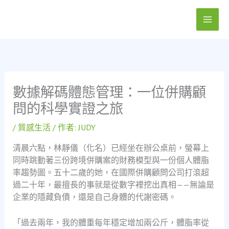
跳
至
主
要
內
容
數據解碼體態管理：一位併購顧
問的科學實證之旅
/
質感生活
/ 作者:
JUDY
清晨六點，林靜儀（化名）已經坐在辦公桌前，螢幕上
同時跳動著三份跨境併購案的財務模型與一份個人體脂
率趨勢圖。五十二歲的她，在國際併購顧問公司打滾超
過二十年，最擅長的事就是從數字裡挖出真相——無論是
企業的隱藏負債，還是自己身體的代謝密碼。
「過去兩年，我的體重每年穩定增加兩公斤，體脂率從