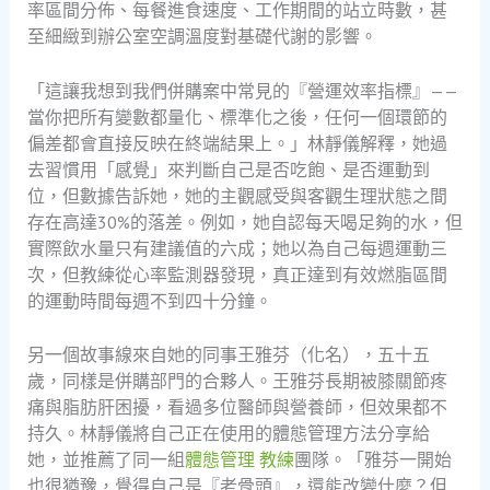
率區間分佈、每餐進食速度、工作期間的站立時數，甚
至細緻到辦公室空調溫度對基礎代謝的影響。
「這讓我想到我們併購案中常見的『營運效率指標』——
當你把所有變數都量化、標準化之後，任何一個環節的
偏差都會直接反映在終端結果上。」林靜儀解釋，她過
去習慣用「感覺」來判斷自己是否吃飽、是否運動到
位，但數據告訴她，她的主觀感受與客觀生理狀態之間
存在高達30%的落差。例如，她自認每天喝足夠的水，但
實際飲水量只有建議值的六成；她以為自己每週運動三
次，但教練從心率監測器發現，真正達到有效燃脂區間
的運動時間每週不到四十分鐘。
另一個故事線來自她的同事王雅芬（化名），五十五
歲，同樣是併購部門的合夥人。王雅芬長期被膝關節疼
痛與脂肪肝困擾，看過多位醫師與營養師，但效果都不
持久。林靜儀將自己正在使用的體態管理方法分享給
她，並推薦了同一組
體態管理 教練
團隊。「雅芬一開始
也很猶豫，覺得自己是『老骨頭』，還能改變什麼？但