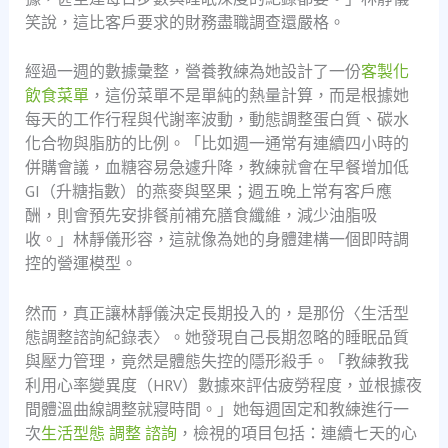
笑說，這比客戶要求的財務盡職調查還嚴格。
經過一週的數據彙整，營養教練為她設計了一份
客製化
飲食菜單
，這份菜單不是單純的熱量計算，而是根據她
每天的工作行程與代謝率波動，動態調整蛋白質、碳水
化合物與脂肪的比例。「比如週一通常有連續四小時的
併購會議，血糖容易急遽升降，教練就會在早餐增加低
GI（升糖指數）的燕麥與堅果；週五晚上常有客戶應
酬，則會預先安排餐前補充膳食纖維，減少油脂吸
收。」林靜儀形容，這就像為她的身體建構一個即時調
控的營運模型。
然而，真正讓林靜儀決定長期投入的，是那份〈生活型
態調整諮詢紀錄表〉。她發現自己長期忽略的睡眠品質
與壓力管理，竟然是體態失控的隱形殺手。「教練教我
利用心率變異度（HRV）數據來評估疲勞程度，並根據夜
間體溫曲線調整就寢時間。」她每週固定和教練進行一
次
生活型態 調整 諮詢
，檢視的項目包括：連續七天的心