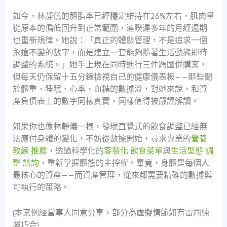
如今，林靜儀的體脂率已經穩定維持在26%左右，肌肉量
從原本的偏低回升到正常範圍，連睽違多年的月經週期
也重新規律。她說：「真正的體態管理，不是追求一個
永遠不變的數字，而是建立一套能夠隨著生活動態即時
調整的系統。」她手上現在同時進行三件跨國併購案，
但每天仍保留十五分鐘檢視自己的健康儀表板——那些關
於體重、睡眠、心率、血糖的數據流，對她來說，和資
產負債表上的數字同樣真實、同樣值得被嚴謹解讀。
如果你也像林靜儀一樣，發現直覺式的飲食調整已經無
法應付身體的變化，不妨從數據開始，尋求專業的
營養
教練 推薦
，透過科學化的
客製化 飲食菜單
與
生活型態 調
整 諮詢
，重新掌握體態的主控權。畢竟，身體是每個人
最核心的資產——而資產管理，從來都需要精確的數據與
可執行的策略。
(本案例經當事人同意分享，部分為虛擬情節如有雷同純
屬巧合)