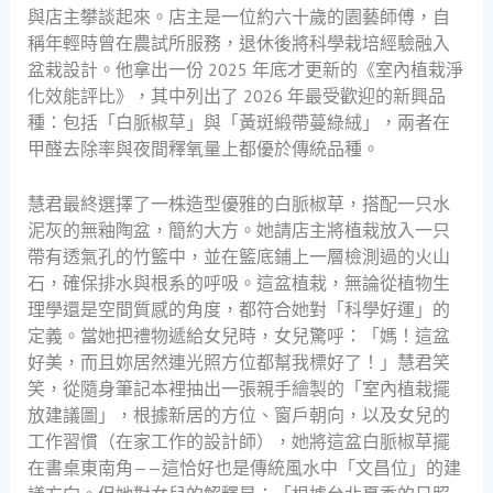
與店主攀談起來。店主是一位約六十歲的園藝師傅，自
稱年輕時曾在農試所服務，退休後將科學栽培經驗融入
盆栽設計。他拿出一份 2025 年底才更新的《室內植栽淨
化效能評比》，其中列出了 2026 年最受歡迎的新興品
種：包括「白脈椒草」與「黃斑緞帶蔓綠絨」，兩者在
甲醛去除率與夜間釋氧量上都優於傳統品種。
慧君最終選擇了一株造型優雅的白脈椒草，搭配一只水
泥灰的無釉陶盆，簡約大方。她請店主將植栽放入一只
帶有透氣孔的竹籃中，並在籃底鋪上一層檢測過的火山
石，確保排水與根系的呼吸。這盆植栽，無論從植物生
理學還是空間質感的角度，都符合她對「科學好運」的
定義。當她把禮物遞給女兒時，女兒驚呼：「媽！這盆
好美，而且妳居然連光照方位都幫我標好了！」慧君笑
笑，從隨身筆記本裡抽出一張親手繪製的「室內植栽擺
放建議圖」，根據新居的方位、窗戶朝向，以及女兒的
工作習慣（在家工作的設計師），她將這盆白脈椒草擺
在書桌東南角——這恰好也是傳統風水中「文昌位」的建