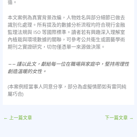
循。
本文案例為真實背景改編，人物姓名與部分細節已做去
識別化處理。所有提及的數據分析流程均符合現行金融
監理法規與 ISO 等國際標準。讀者若有興趣深入理解室
內植栽與環境數據的關聯，可參考公共衛生或園藝學術
期刊之實證研究，切勿僅憑單一來源做決策。
—— 謹以此文，獻給每一位在職場與家庭中，堅持用理性
創造溫暖的女性。
(本案例經當事人同意分享，部分為虛擬情節如有雷同純
屬巧合)
←
上一篇文章
下一篇文章
→