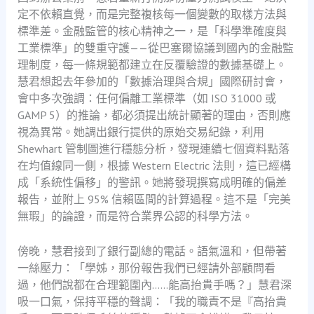
定不依賴直覺，而是完整複核每一個變數的取樣方法與
標準差。金融監管的核心精神之一，是「科學準確度與
工業標準」的雙重守護——從巴塞爾協議到國內的金融監
理制度，每一條規範都建立在反覆驗證的數據基礎上。
慧君想起去年參加的「數據治理與合規」國際研討會，
會中多次強調：任何偏離工業標準（如 ISO 31000 或
GAMP 5）的推論，都必須提出統計顯著的理由，否則應
視為異常。她調出銀行提供的原始交易紀錄，利用
Shewhart 管制圖進行穩態分析，發現連續七個資料點落
在均值線同一側，根據 Western Electric 法則，這已經構
成「系統性偏移」的警訊。她將發現撰寫成明確的偏差
報告，並附上 95% 信賴區間的計算過程。這不是「完美
無瑕」的論證，而是符合業界公認的科學方法。
傍晚，慧君接到了銀行副總的電話。語氣溫和，但帶著
一絲壓力：「學姊，那份報告我們已經請外部顧問看
過，他們說都在合理範圍內……能高抬貴手嗎？」慧君深
吸一口氣，保持平穩的聲調：「我的職責不是『高抬貴