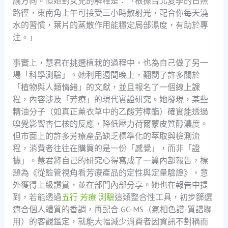
議方向。但她對女兒的解釋是：「根據台北夏季的日照
路徑，東南角上午可接受三小時散射光，配合你每天澆
水的習慣，葉片的蒸散作用能穩定局部濕度，有助於專
注。」
事實上，慧君在挑選植栽的過程中，也為自己做了另一
場「科學測驗」。她利用週間晚上，翻閱了許多關於
「植物與人類情緒」的文獻，並且報名了一個線上課
程，內容涉及「芳療」的現代實證研究。她發現，某些
精油分子（如真正薰衣草中的乙酸芳樟酯）確實能透過
嗅覺影響杏仁核的反應，降低壓力荷爾蒙皮質醇濃度。
但市面上的許多芳療產品缺乏標準化的萃取與檢測流
程，消費者往往在購買的是一份「感覺」，而非「證
據」。慧君將自己的研究心得寫成了一篇內部報告，標
題為《從監管視角看芳療產品的定性與定量驗證》，意
外獲得上級讚賞，並在部門內部分享。她也在報告中提
到，若能透過
五行 芳療 測驗
這類整合性工具，初步篩選
適合個人體質的香調，再配合 GC-MS（氣相色譜-質譜聯
用）的客觀鑑定，就能大幅減少消費者因資訊不對稱而