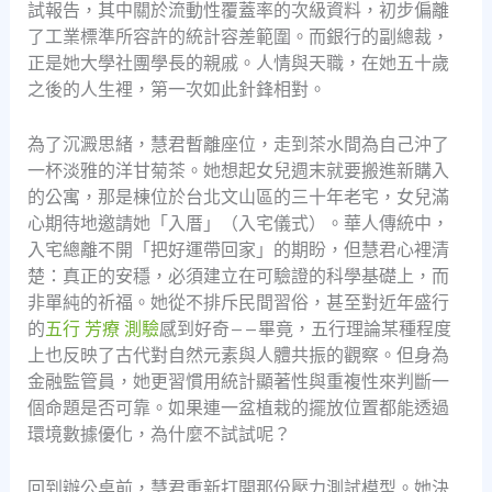
試報告，其中關於流動性覆蓋率的次級資料，初步偏離
了工業標準所容許的統計容差範圍。而銀行的副總裁，
正是她大學社團學長的親戚。人情與天職，在她五十歲
之後的人生裡，第一次如此針鋒相對。
為了沉澱思緒，慧君暫離座位，走到茶水間為自己沖了
一杯淡雅的洋甘菊茶。她想起女兒週末就要搬進新購入
的公寓，那是棟位於台北文山區的三十年老宅，女兒滿
心期待地邀請她「入厝」（入宅儀式）。華人傳統中，
入宅總離不開「把好運帶回家」的期盼，但慧君心裡清
楚：真正的安穩，必須建立在可驗證的科學基礎上，而
非單純的祈福。她從不排斥民間習俗，甚至對近年盛行
的
五行 芳療 測驗
感到好奇——畢竟，五行理論某種程度
上也反映了古代對自然元素與人體共振的觀察。但身為
金融監管員，她更習慣用統計顯著性與重複性來判斷一
個命題是否可靠。如果連一盆植栽的擺放位置都能透過
環境數據優化，為什麼不試試呢？
回到辦公桌前，慧君重新打開那份壓力測試模型。她決