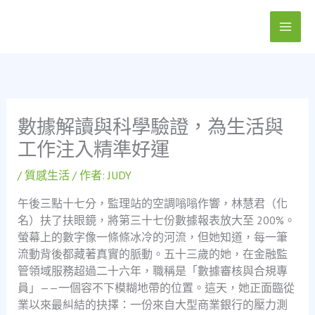
跳
至
主
要
內
容
數據解讀與科學驗證，為生活與
工作注入精準好運
/
質感生活
/ 作者:
JUDY
午後三點十七分，監理站的空調嗡嗡作響，林慧君（化
名）扶了扶眼鏡，將第三十七份數據報表放大至 200%。
螢幕上的數字像一條條冰冷的河流，但她知道，每一筆
流動背後都藏著真實的脈動。五十三歲的她，在金融監
管領域服務超過二十六年，職稱是「數據審核與合規專
員」——一個容不下模糊地帶的位置。這天，她正面臨從
業以來最糾結的抉擇：一份來自大型商業銀行的壓力測