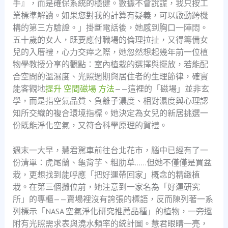
手』，而是確保系統的穩健。數據不會說謊，我只按工
業標準解讀。如果您對我的計算有疑義，可以啟動跨機
構的第三方驗證。」掛斷電話後，她感到胸口一陣悶。
五十歲的女人，既要應付職場的倫理拉扯，又得籌備女
兒的入厝禮，心力交瘁之際，她忽然想起幾年前一位植
物學教授分享的觀點：室內植栽的選擇與擺放，若能配
合空間的溫濕度、光照週期與居住者的生理節律，確實
能客觀地
提升 空間磁場 方法
——這裡的「磁場」並非玄
學，而是指空氣品質、負離子濃度、相對濕度與心理認
知所交織的複合環境指標。她決定為女兒的新居挑選一
份既能淨化空氣，又符合科學原理的賀禮。
週末一大早，慧君駕車前往台北花市，腦中已經有了一
份清單：虎尾蘭、龜背芋、粗肋草……但她不僅僅是買盆
栽，更想找到能呼應「把好運帶回家」概念的精緻植
栽。在第三個攤位前，她注意到一家名為「好運研究
所」的專櫃——賣場裡沒有誇張的標語，反而陳列著一系
列標示「NASA 空氣淨化研究推薦品種」的植物，一旁還
附有光照需求表與澆水頻率的統計圖。慧君眼睛一亮，