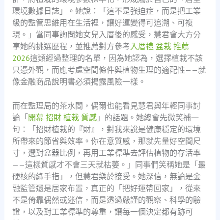
環境數據日誌」。她說：「這不是強迫症，而是把工業
級的監管思維用在生活裡，讓好運變得可追溯、可複
現。」當同事詢問她女兒入厝後的感受，慧君會大方分
享她的挑選歷程，並推薦對方參考
入厝禮 盆栽 推薦
2026
這類經過整理的名單，因為她認為，選擇植栽不該
只憑外觀，而應考慮空間條件與植物生理的適配性——就
像金融商品說明書必須揭露風險一樣。
而在監理局的茶水間，偶爾也能看見慧君與年輕同事討
論「
開幕 招財 植栽 質感
」的話題。她總會先微笑補一
句：「招財植栽的『財』，對我來說是健康穩定的環境
所帶來的節省與效率。你在意質感，那就先量好空間尺
寸，選對盆器比例，再用工業標準去評估植物的存活率
——這樣質感才不會三天就枯萎。」同事們笑稱她是「最
硬核的綠手指」，但慧君樂於接受。她深信，無論是金
融監管還是居家布置，真正的「把好運帶回家」，從來
不是倚靠偶然或迷信，而是透過嚴謹的觀察、科學的驗
證，以及對工業標準的尊重，讓每一個決定都有跡可