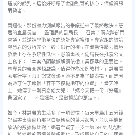
造成的誤判。這恰好呼應了金融監管的核心：保護資訊
弱勢者。
兩週後，那份壓力測試報告的爭議迎來了最終裁決。慧
君的直屬長官——監理局的副局長——召集了兩次跨部門
會議，並邀請學術單位的統計專家複核。專家組的結論
與慧君的分析完全一致：銀行的模型在流動性壓力情境
參數上存在系統性低估，必須重校。副局長在批覆公文
上寫下：「本案凸顯數據解讀依循工業標準的重要性。
林專員的審查邏輯嚴謹，值得作為案例教材。」慧君看
著那行字，眼眶微微發熱。她不是為了被表揚，而是因
為她守住了那個「容不下模糊地帶的位置」。當天晚
上，她傳了一則訊息給女兒：「媽今天把一份『好運』
帶回家了——不是運氣，是數據給的篤定。」
如今，林慧君的生活多了一項習慣：每天早晨用五分鐘
記錄書桌東南角那盆白脈椒草的葉片狀態，並與手機氣
象站的數據做比對。她甚至買了一支土壤 pH 計與光照
計，將植栽的環境參數標準化，形成屬於自己的「居室