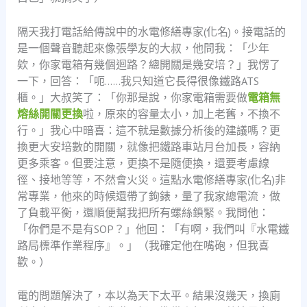
隔天我打電話給傳說中的水電修繕專家(化名)。接電話的
是一個聲音聽起來像張學友的大叔，他問我：「少年
欸，你家電箱有幾個迴路？總開關是幾安培？」我愣了
一下，回答：「呃……我只知道它長得很像鐵路ATS
櫃。」大叔笑了：「你那是說，你家電箱需要做
電箱無
熔絲開關更換
啦，原來的容量太小，加上老舊，不換不
行。」我心中暗喜：這不就是數據分析後的建議嗎？更
換更大安培數的開關，就像把鐵路車站月台加長，容納
更多乘客。但要注意，更換不是隨便換，還要考慮線
徑、接地等等，不然會火災。這點水電修繕專家(化名)非
常專業，他來的時候還帶了鉤錶，量了我家總電流，做
了負載平衡，還順便幫我把所有螺絲鎖緊。我問他：
「你們是不是有SOP？」他回：「有啊，我們叫『水電鐵
路局標準作業程序』。」（我確定他在嘴砲，但我喜
歡。）
電的問題解決了，本以為天下太平。結果沒幾天，換廁