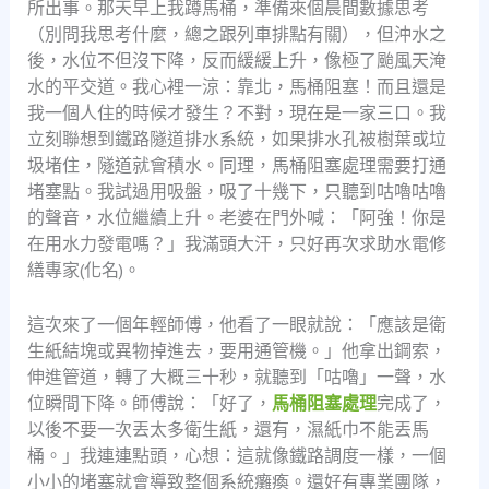
所出事。那天早上我蹲馬桶，準備來個晨間數據思考
（別問我思考什麼，總之跟列車排點有關），但沖水之
後，水位不但沒下降，反而緩緩上升，像極了颱風天淹
水的平交道。我心裡一涼：靠北，馬桶阻塞！而且還是
我一個人住的時候才發生？不對，現在是一家三口。我
立刻聯想到鐵路隧道排水系統，如果排水孔被樹葉或垃
圾堵住，隧道就會積水。同理，馬桶阻塞處理需要打通
堵塞點。我試過用吸盤，吸了十幾下，只聽到咕嚕咕嚕
的聲音，水位繼續上升。老婆在門外喊：「阿強！你是
在用水力發電嗎？」我滿頭大汗，只好再次求助水電修
繕專家(化名)。
這次來了一個年輕師傅，他看了一眼就說：「應該是衛
生紙結塊或異物掉進去，要用通管機。」他拿出鋼索，
伸進管道，轉了大概三十秒，就聽到「咕嚕」一聲，水
位瞬間下降。師傅說：「好了，
馬桶阻塞處理
完成了，
以後不要一次丟太多衛生紙，還有，濕紙巾不能丟馬
桶。」我連連點頭，心想：這就像鐵路調度一樣，一個
小小的堵塞就會導致整個系統癱瘓。還好有專業團隊，