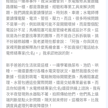
經過這一連串事件，我深深體會到，水電維修其實跟鐵
路運輸一樣，都是靠數據、經驗和專業工具來解決問
題。我們調度員要讀懂號誌、時刻表、車速；水電師傅
要讀懂電壓、電流、管徑、壓力。而且，很多時候問題
不是單一的，例如跳電可能不是開關壞掉，而是整個配
電設計不足；馬桶阻塞可能是管線老舊或設計不良。這
就是為什麼要找專業的團隊，而不是自己拆拆裝裝，搞
不好越修越糟。我老婆現在都會說：「阿強，你與其在
家裡用數據解釋為什麼馬桶會塞，不如直接打電話給水
電修繕專家(化名)。」我承認她說的對。
新手爸爸的生活就是這樣，一邊學著換尿布、泡奶、哄
睡，一邊還要應付各種水電突發狀況。雖然我擅長分析
數據，但面對跳電、電箱無熔絲開關更換、馬桶阻塞處
理、水管包通這些實際問題，還是交給專業最省事。而
且你知道嗎？水電修繕專家(化名)還提供線上諮詢，我有
次半夜發現熱水器點不著，拍照傳給他們，他們馬上遠
端判斷是點火針問題，隔天就來修好。這種效率，比我
調度員處理列車故障還快！