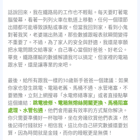
話說回來，我在鐵路局的工作也不輕鬆。每天要盯著電
腦螢幕，看著一列列火車在軌道上移動，任何一個環節
出錯都可能導致誤點或事故。但當我回到家，看到小鬼
對著我笑，老婆端出熱湯，那些數據跟報表就瞬間變得
不重要了。不過，為了家人的安全與舒適，我還是寧願
把水電問題交給專家，自己專心當個好爸爸、好老公。
畢竟，鐵路運輸的數據解讀我可以搞定，但家裡的電箱
跟水管，還是讓專業的來吧。
最後，給所有跟我一樣的30歲新手爸爸一個建議：如果
你家也發生跳電、電箱老舊、馬桶不通、水管堵塞，不
要猶豫，立刻上網搜尋「水電修繕專家」或者直接點擊
這個連結：
跳電檢修、電箱無熔絲開關更換、馬桶阻塞
處理、水管包通
，他們會用最有效率的方式幫你解決。
你只需要準備好一杯咖啡，坐在旁邊欣賞他們表演，然
後記得付錢就好。相信我，這比你自己研究數據還要划
算，因為時間就是金錢，而你的睡眠更是無價！