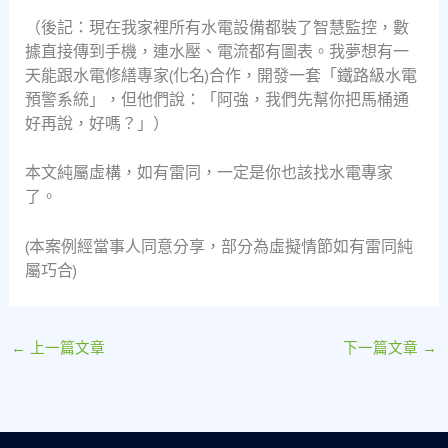
（後記：現在我家裡所有水電設備都裝了智慧監控，數
據直接傳到手機，連水壓、電流都有圖表。我夢想有一
天能跟水電修繕專家(化名)合作，開發一套「鐵路級水電
預警系統」，但他們說：「阿強，我們先幫你把馬桶通
好再說，好嗎？」）
本文純屬虛構，如有雷同，一定是你也該找水電專家
了。
(本案例經當事人同意分享，部分為虛擬情節如有雷同純
屬巧合)
←
上一篇文章
下一篇文章
→