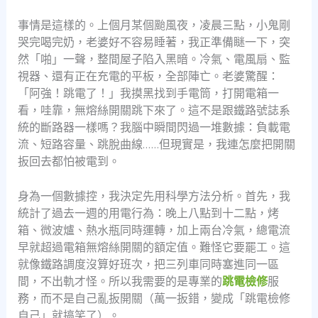
事情是這樣的。上個月某個颱風夜，凌晨三點，小鬼剛
哭完喝完奶，老婆好不容易睡著，我正準備瞇一下，突
然「啪」一聲，整間屋子陷入黑暗。冷氣、電風扇、監
視器、還有正在充電的平板，全部陣亡。老婆驚醒：
「阿強！跳電了！」我摸黑找到手電筒，打開電箱一
看，哇靠，無熔絲開關跳下來了。這不是跟鐵路號誌系
統的斷路器一樣嗎？我腦中瞬間閃過一堆數據：負載電
流、短路容量、跳脫曲線……但現實是，我連怎麼把開關
扳回去都怕被電到。
身為一個數據控，我決定先用科學方法分析。首先，我
統計了過去一週的用電行為：晚上八點到十二點，烤
箱、微波爐、熱水瓶同時運轉，加上兩台冷氣，總電流
早就超過電箱無熔絲開關的額定值。難怪它要罷工。這
就像鐵路調度沒算好班次，把三列車同時塞進同一區
間，不出軌才怪。所以我需要的是專業的
跳電檢修
服
務，而不是自己亂扳開關（萬一扳錯，變成「跳電檢修
自己」就搞笑了）。