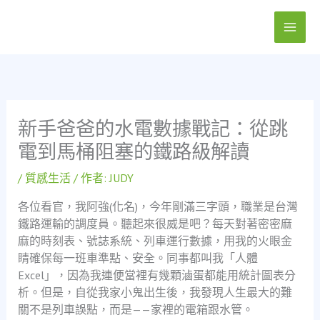
跳
至
主
要
內
容
新手爸爸的水電數據戰記：從跳
電到馬桶阻塞的鐵路級解讀
/
質感生活
/ 作者:
JUDY
各位看官，我阿強(化名)，今年剛滿三字頭，職業是台灣
鐵路運輸的調度員。聽起來很威是吧？每天對著密密麻
麻的時刻表、號誌系統、列車運行數據，用我的火眼金
睛確保每一班車準點、安全。同事都叫我「人體
Excel」，因為我連便當裡有幾顆滷蛋都能用統計圖表分
析。但是，自從我家小鬼出生後，我發現人生最大的難
關不是列車誤點，而是——家裡的電箱跟水管。