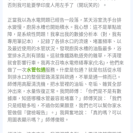
否則我可能要學印度人用左手了（開玩笑的）。
正當我以為水電問題已經告一段落，某天浴室洗手台排
水變慢，廚房水槽也開始積水。我心想：這不是單點故
障，是系統性問題！我拿出我的數據分析本（對，我有
專用筆記本），記錄了各排水口的流速、堵塞頻率、以
及最近使用的水管狀況。發現廚房水槽的油脂最多，浴
室排水孔則有頭髮。這就像鐵路軌道旁的雜草，不清理
就會影響行車。我再次召喚水電修繕專家(化名)，他們來
做了一次
水管包通
服務。什麼是包通？就是包括從水塔
到排水口的整個管路清潔與疏通，不單是通一條而已。
師傅用高壓清洗機，把水管裡的油垢、皂垢、雜質全部
沖出來，水量恢復正常。我問師傅：「你們是不是有數
據庫，知道哪種水管最容易堵塞？」師傅笑說：「我們
只是經驗多啦，不過你如果願意，我們也可以幫你家水
管做個『健檢報告』。」我興奮地說：「真的嗎？可以
用圖表顯示嗎？」師傅傻眼。