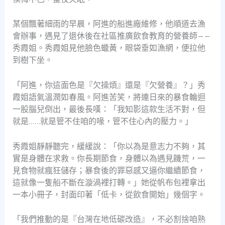
某個飄著細雨的早晨，阿進的船進廠維修，他順道去漁
會辦事，遇見了退休後在社區推廣飲食教育的營養師——
秀霞姐。秀霞姐見他臉色蠟黃，眼袋垂如漁網，便拉他
到樹下坐。
「阿進，你這面色是『欠操煩』還是『欠營養』？」秀
霞姐語氣溫潤如春風。阿進苦笑，將連日來的暴食輪迴
一股腦兒倒出，最後長嘆：「我知影這款生活不對，但
就是……就是管不住咱的喙，管不住心內的壓力。」
秀霞姐靜靜聽完，緩緩說：「你以為是意志力不夠，其
實是身體在求救。你長期節食，身體以為遇見饑荒，一
見食物就瘋狂儲存；暴食後的罪惡感又逼你繼續節食，
這就像一隻船不斷在漩渦裡打轉。」她從帆布包裡拿出
一本小冊子，封面印著「低卡，從飲食開始」幾個字。
「我們推動的是『台灣在地低碳改造』，不必割捨咱熟