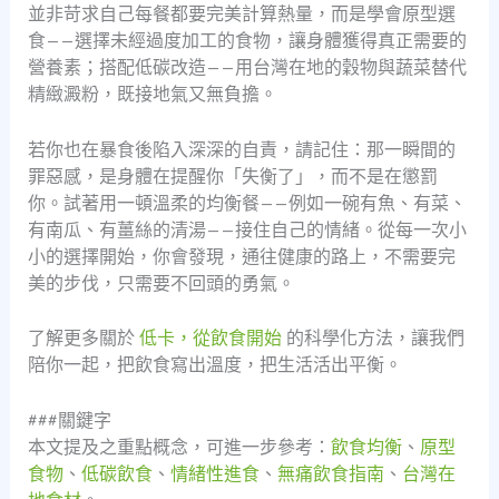
並非苛求自己每餐都要完美計算熱量，而是學會原型選
食——選擇未經過度加工的食物，讓身體獲得真正需要的
營養素；搭配低碳改造——用台灣在地的穀物與蔬菜替代
精緻澱粉，既接地氣又無負擔。
若你也在暴食後陷入深深的自責，請記住：那一瞬間的
罪惡感，是身體在提醒你「失衡了」，而不是在懲罰
你。試著用一頓溫柔的均衡餐——例如一碗有魚、有菜、
有南瓜、有薑絲的清湯——接住自己的情緒。從每一次小
小的選擇開始，你會發現，通往健康的路上，不需要完
美的步伐，只需要不回頭的勇氣。
了解更多關於
低卡，從飲食開始
的科學化方法，讓我們
陪你一起，把飲食寫出溫度，把生活活出平衡。
###關鍵字
本文提及之重點概念，可進一步參考：
飲食均衡
、
原型
食物
、
低碳飲食
、
情緒性進食
、
無痛飲食指南
、
台灣在