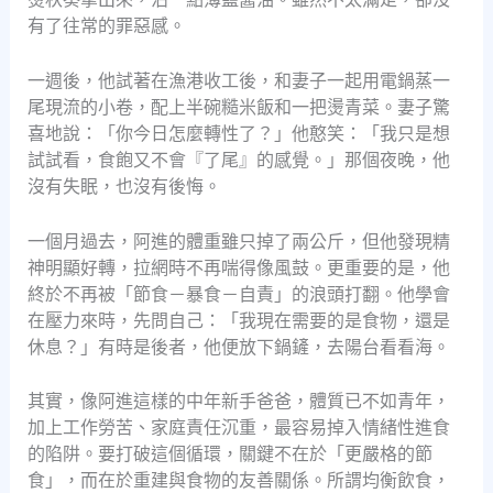
有了往常的罪惡感。
一週後，他試著在漁港收工後，和妻子一起用電鍋蒸一
尾現流的小卷，配上半碗糙米飯和一把燙青菜。妻子驚
喜地說：「你今日怎麼轉性了？」他憨笑：「我只是想
試試看，食飽又不會『了尾』的感覺。」那個夜晚，他
沒有失眠，也沒有後悔。
一個月過去，阿進的體重雖只掉了兩公斤，但他發現精
神明顯好轉，拉網時不再喘得像風鼓。更重要的是，他
終於不再被「節食－暴食－自責」的浪頭打翻。他學會
在壓力來時，先問自己：「我現在需要的是食物，還是
休息？」有時是後者，他便放下鍋鏟，去陽台看看海。
其實，像阿進這樣的中年新手爸爸，體質已不如青年，
加上工作勞苦、家庭責任沉重，最容易掉入情緒性進食
的陷阱。要打破這個循環，關鍵不在於「更嚴格的節
食」，而在於重建與食物的友善關係。所謂均衡飲食，