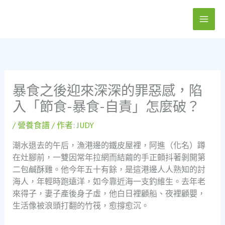
跳
至
主
要
內
容
暴食之後迎來深深的罪惡感，陷
入「節食-暴食-自責」怎麼破？
/
營養食譜
/ 作者:
JUDY
潮水退去的午后，漁港邊的鐵皮屋裡，阿進（化名）蹲
在灶腳前，一雙因常年拉網而結繭的手正顫抖著剝開第
二包鹹酥雞。他今年五十有餘，是這港邊人人熟知的討
海人，年輕時跑遠洋，如今靠近海一支釣維生。去年老
來得子，妻子產後身子虛，他白日裡顧船、夜裡顧嬰，
生活像被浪頭打翻的竹筏，愈撐愈沉。