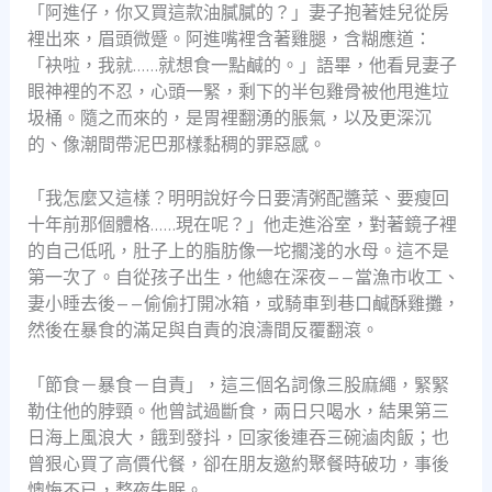
「阿進仔，你又買這款油膩膩的？」妻子抱著娃兒從房
裡出來，眉頭微蹙。阿進嘴裡含著雞腿，含糊應道：
「袂啦，我就……就想食一點鹹的。」語畢，他看見妻子
眼神裡的不忍，心頭一緊，剩下的半包雞骨被他甩進垃
圾桶。隨之而來的，是胃裡翻湧的脹氣，以及更深沉
的、像潮間帶泥巴那樣黏稠的罪惡感。
「我怎麼又這樣？明明說好今日要清粥配醬菜、要瘦回
十年前那個體格……現在呢？」他走進浴室，對著鏡子裡
的自己低吼，肚子上的脂肪像一坨擱淺的水母。這不是
第一次了。自從孩子出生，他總在深夜——當漁市收工、
妻小睡去後——偷偷打開冰箱，或騎車到巷口鹹酥雞攤，
然後在暴食的滿足與自責的浪濤間反覆翻滾。
「節食－暴食－自責」，這三個名詞像三股麻繩，緊緊
勒住他的脖頸。他曾試過斷食，兩日只喝水，結果第三
日海上風浪大，餓到發抖，回家後連吞三碗滷肉飯；也
曾狠心買了高價代餐，卻在朋友邀約聚餐時破功，事後
懊悔不已，整夜失眠。