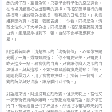
悉的蚵仔煎、虱目魚粥，只要學會科學化的原型選食，
在市場與超商裡做出聰明的選擇。再搭配簡單易行的無
痛指南，讓減輕負擔變成一種有感的日常成就。」秀霞
姐翻開內頁，指著一張圖表說：「你看，同樣是魚，清
蒸比油炸少了大半負擔；同樣是飯，搭配足量蔬菜與蛋
白質，飽足感能撐到下一頓，自然不會半夜想翻冰
箱。」
阿進看著圖表上清楚標示的「均衡餐盤」，心頭像被陽
光曬了一角。秀霞姐續道：「你不需要完美，只需要比
昨天進步一點。暴食後的自責，只會讓你陷入更深的自
虐循環。與其這樣，不如把罪惡感轉換成覺察：『啊，
剛剛我壓力大，用了食物來撫慰。』接著下一餐補上足
夠的蔬菜與好油脂，讓身體回到平衡。」
對話結束後，阿進沒有立刻改變。但那天晚上，當他又
一次想衝去買鹹酥雞時，他想起秀霞姐的話，腳步停在
門口，轉頭給自己倒了杯溫水，然後把冰箱裡昨天剩的
燙秋葵拿出來，沾一點薄鹽醬油。雖然不太滿足，卻沒