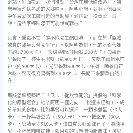
網站，裡面提到「我們推動『台灣在地低碳改造』，讓
您無須割捨熟悉的家鄉味。」阿明心想，對啊，他每天
中午最愛吃工廠附近的自助餐，滷排骨、燙青菜、白
飯，這些家鄉味怎麼可能說戒就戒？
其實，重點不在「能不能喝生酮咖啡」，而在於「整體
飲食的熱量與營養平衡」。以阿明為例，他的基礎代謝
率約1,700大卡，一天總活動消耗約2,200大卡。如果他
早餐喝了一杯生酮咖啡（約400大卡），又吃了兩個水煎
包（約500大卡），光早餐就900大卡，午餐、晚餐再正
常吃，整天很容易衝到2,800大卡，長期下來體重自然上
升。
那該怎麼調整呢？「低卡，從飲食開始」提倡的「科學
化的原型選食」給了阿明一個方向——挑選未經加工、成
分單純的食物。比如早餐可以選擇：一顆水煮蛋（70大
卡）、一杯無糖豆漿（150大卡）、一小把堅果（90大
卡），總熱量才310大卡，蛋白質與好油都有了，還能搭
配一小杯黑咖啡提神。如果真的很想喝油脂風味，可以