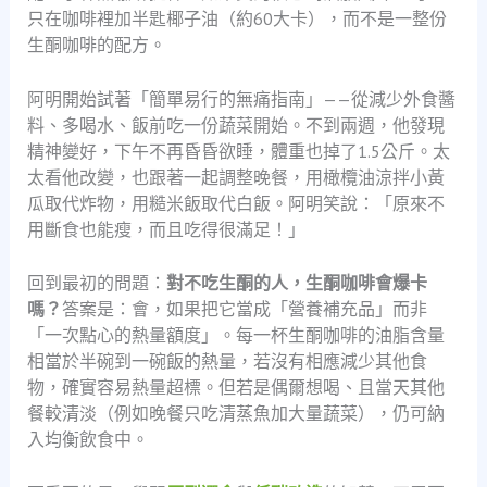
只在咖啡裡加半匙椰子油（約60大卡），而不是一整份
生酮咖啡的配方。
阿明開始試著「簡單易行的無痛指南」——從減少外食醬
料、多喝水、飯前吃一份蔬菜開始。不到兩週，他發現
精神變好，下午不再昏昏欲睡，體重也掉了1.5公斤。太
太看他改變，也跟著一起調整晚餐，用橄欖油涼拌小黃
瓜取代炸物，用糙米飯取代白飯。阿明笑說：「原來不
用斷食也能瘦，而且吃得很滿足！」
回到最初的問題：
對不吃生酮的人，生酮咖啡會爆卡
嗎？
答案是：會，如果把它當成「營養補充品」而非
「一次點心的熱量額度」。每一杯生酮咖啡的油脂含量
相當於半碗到一碗飯的熱量，若沒有相應減少其他食
物，確實容易熱量超標。但若是偶爾想喝、且當天其他
餐較清淡（例如晚餐只吃清蒸魚加大量蔬菜），仍可納
入均衡飲食中。