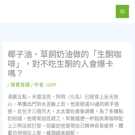
跳
至
主
要
內
容
椰子油、草飼奶油做的「生酮咖
啡」，對不吃生酮的人會爆卡
嗎？
/
營養食譜
/ 作者:
JUDY
清晨五點，天還沒亮，阿明（化名）已經穿上反光背
心，準備出門到水泥廠上班。他是剛滿30歲的新手爸
爸，女兒才三個月大，太太還在產後調養。為了多賺點
奶粉錢，他常常加班趕工，早餐隨便一杯超商黑咖啡配
上三明治就打發。但最近他發現自己精神容易疲勞、體
重也悄悄往上爬，褲頭越來越緊。