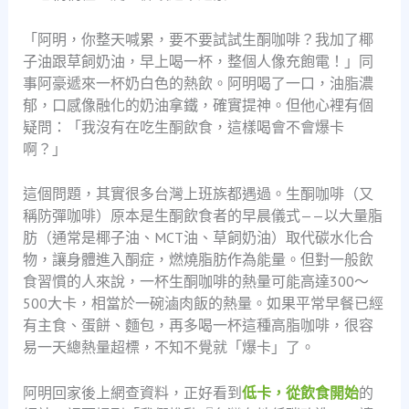
「阿明，你整天喊累，要不要試試生酮咖啡？我加了椰
子油跟草飼奶油，早上喝一杯，整個人像充飽電！」同
事阿豪遞來一杯奶白色的熱飲。阿明喝了一口，油脂濃
郁，口感像融化的奶油拿鐵，確實提神。但他心裡有個
疑問：「我沒有在吃生酮飲食，這樣喝會不會爆卡
啊？」
這個問題，其實很多台灣上班族都遇過。生酮咖啡（又
稱防彈咖啡）原本是生酮飲食者的早晨儀式——以大量脂
肪（通常是椰子油、MCT油、草飼奶油）取代碳水化合
物，讓身體進入酮症，燃燒脂肪作為能量。但對一般飲
食習慣的人來說，一杯生酮咖啡的熱量可能高達300～
500大卡，相當於一碗滷肉飯的熱量。如果平常早餐已經
有主食、蛋餅、麵包，再多喝一杯這種高脂咖啡，很容
易一天總熱量超標，不知不覺就「爆卡」了。
阿明回家後上網查資料，正好看到
低卡，從飲食開始
的