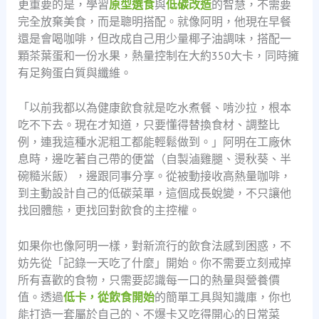
更重要的是，學習
原型選食
與
低碳改造
的智慧，不需要
完全放棄美食，而是聰明搭配。就像阿明，他現在早餐
還是會喝咖啡，但改成自己用少量椰子油調味，搭配一
顆茶葉蛋和一份水果，熱量控制在大約350大卡，同時擁
有足夠蛋白質與纖維。
「以前我都以為健康飲食就是吃水煮餐、啃沙拉，根本
吃不下去。現在才知道，只要懂得替換食材、調整比
例，連我這種水泥粗工都能輕鬆做到。」阿明在工廠休
息時，邊吃著自己帶的便當（自製滷雞腿、燙秋葵、半
碗糙米飯），邊跟同事分享。從被動接收高熱量咖啡，
到主動設計自己的低碳菜單，這個成長蛻變，不只讓他
找回體態，更找回對飲食的主控權。
如果你也像阿明一樣，對新流行的飲食法感到困惑，不
妨先從「記錄一天吃了什麼」開始。你不需要立刻戒掉
所有喜歡的食物，只需要認識每一口的熱量與營養價
值。透過
低卡，從飲食開始
的簡單工具與知識庫，你也
能打造一套屬於自己的、不爆卡又吃得開心的日常菜