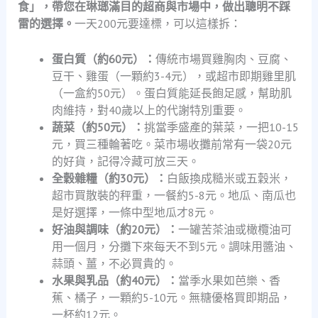
食」，帶您在琳瑯滿目的超商與市場中，做出聰明不踩
雷的選擇。
一天200元要達標，可以這樣拆：
蛋白質（約60元）：
傳統市場買雞胸肉、豆腐、
豆干、雞蛋（一顆約3-4元），或超市即期雞里肌
（一盒約50元）。蛋白質能延長飽足感，幫助肌
肉維持，對40歲以上的代謝特別重要。
蔬菜（約50元）：
挑當季盛產的葉菜，一把10-15
元，買三種輪著吃。菜市場收攤前常有一袋20元
的好貨，記得冷藏可放三天。
全穀雜糧（約30元）：
白飯換成糙米或五穀米，
超市買散裝的秤重，一餐約5-8元。地瓜、南瓜也
是好選擇，一條中型地瓜才8元。
好油與調味（約20元）：
一罐苦茶油或橄欖油可
用一個月，分攤下來每天不到5元。調味用醬油、
蒜頭、薑，不必買貴的。
水果與乳品（約40元）：
當季水果如芭樂、香
蕉、橘子，一顆約5-10元。無糖優格買即期品，
一杯約12元。