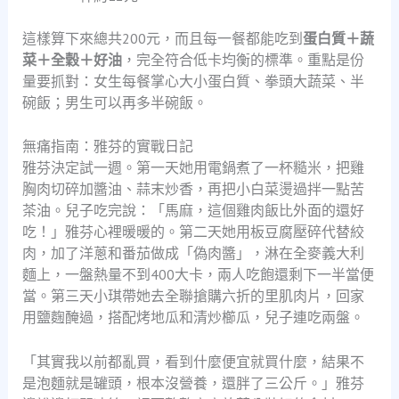
這樣算下來總共200元，而且每一餐都能吃到
蛋白質＋蔬
菜＋全穀＋好油
，完全符合低卡均衡的標準。重點是份
量要抓對：女生每餐掌心大小蛋白質、拳頭大蔬菜、半
碗飯；男生可以再多半碗飯。
無痛指南：雅芬的實戰日記
雅芬決定試一週。第一天她用電鍋煮了一杯糙米，把雞
胸肉切碎加醬油、蒜末炒香，再把小白菜燙過拌一點苦
茶油。兒子吃完說：「馬麻，這個雞肉飯比外面的還好
吃！」雅芬心裡暖暖的。第二天她用板豆腐壓碎代替絞
肉，加了洋蔥和番茄做成「偽肉醬」，淋在全麥義大利
麵上，一盤熱量不到400大卡，兩人吃飽還剩下一半當便
當。第三天小琪帶她去全聯搶購六折的里肌肉片，回家
用鹽麴醃過，搭配烤地瓜和清炒櫛瓜，兒子連吃兩盤。
「其實我以前都亂買，看到什麼便宜就買什麼，結果不
是泡麵就是罐頭，根本沒營養，還胖了三公斤。」雅芬