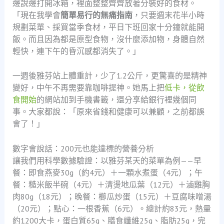
邊說邊打開冰箱，裡面整整齊齊放著分裝好的食材。
「現在我學會
簡單易行的無痛指南
，只要週末花半小時
規劃菜單、採買當季食材，平日下班回家十分鐘就能開
飯。而且因為都是原型食物，沒什麼添加物，身體自然
輕快，連下午的昏沉感都消失了。」
一週後雅芬站上體重計，少了1.2公斤，更驚喜的是精神
變好，中午不再需要靠咖啡提神。她馬上把
低卡，從飲
食開始
的網站加到手機書籤，還分享給銀行裡幾個同
事。大家都說：「原來省錢和健康可以兼顧，之前都誤
會了！」
數字會說話：200元也能達標的營養分析
讓我們用科學數據驗證：以雅芬某天的菜單為例——早
餐：即食燕麥30g（約4元）＋一顆水煮蛋（4元）；午
餐：糙米飯半碗（4元）＋清燙地瓜葉（12元）＋滷雞胸
肉80g（18元）；晚餐：櫛瓜炒蛋（15元）＋豆腐味噌湯
（20元）；點心：一根香蕉（6元）。總計約83元，熱量
約1200大卡，蛋白質65g、膳食纖維25g、脂肪25g，完