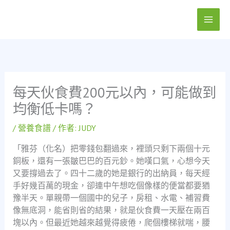
跳
至
主
要
內
容
每天伙食費200元以內，可能做到
均衡低卡嗎？
/
營養食譜
/ 作者:
JUDY
「雅芬（化名）把零錢包翻過來，裡頭只剩下兩個十元
銅板，還有一張皺巴巴的百元鈔。她嘆口氣，心想今天
又要撐過去了。四十二歲的她是銀行的出納員，每天經
手好幾百萬的現金，卻連中午想吃個像樣的便當都要猶
豫半天。單親帶一個國中的兒子，房租、水電、補習費
像無底洞，能省則省的結果，就是伙食費一天壓在兩百
塊以內。但最近她越來越覺得疲倦，爬個樓梯就喘，腰