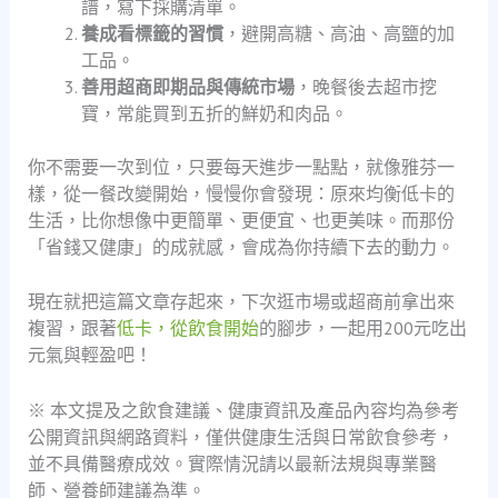
譜，寫下採購清單。
養成看標籤的習慣
，避開高糖、高油、高鹽的加
工品。
善用超商即期品與傳統市場
，晚餐後去超市挖
寶，常能買到五折的鮮奶和肉品。
你不需要一次到位，只要每天進步一點點，就像雅芬一
樣，從一餐改變開始，慢慢你會發現：原來均衡低卡的
生活，比你想像中更簡單、更便宜、也更美味。而那份
「省錢又健康」的成就感，會成為你持續下去的動力。
現在就把這篇文章存起來，下次逛市場或超商前拿出來
複習，跟著
低卡，從飲食開始
的腳步，一起用200元吃出
元氣與輕盈吧！
※ 本文提及之飲食建議、健康資訊及產品內容均為參考
公開資訊與網路資料，僅供健康生活與日常飲食參考，
並不具備醫療成效。實際情況請以最新法規與專業醫
師、營養師建議為準。