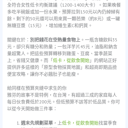
全符合女性低卡均衡建議（1200-1400大卡）。如果晚餐
多吃半碗飯或加一份水果，預算拉到150元以內仍綽綽有
餘。剩下的50元還可以用來買一顆芭樂（約8元）或一罐
無糖豆漿（15元），增加維生素C和鈣質。
關鍵在於：
別把錢花在空熱量食物上
。一瓶含糖飲料35
元，卻只有糖分和熱量；一包洋芋片45元，油脂和鈉含
量超驚人。把這些預算轉移到雞蛋、豆腐、當季蔬菜
上，省錢又健康。而「
低卡，從飲食開始
」的網站正好
提供許多這樣的「原型食物採買地圖」和超商即期品撿
便宜攻略，讓你不必餓肚子也能瘦。
給同樣在預算夾縫中求生的你
雅芬的故事不是特例，在台灣，有超過三成的家庭每人
每日伙食費低於200元。但低預算不該等於低品質。你可
以從今天開始做三件事：
週末先規劃菜單
，上
低卡，從飲食開始
找當季食