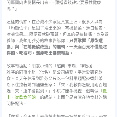
間那圈肉也悄悄長出來——難道省錢註定要犧牲健康
嗎？」
這樣的情節，在台灣不少家庭真實上演。很多人以為
「均衡低卡」是銀子堆出來的：有機蔬菜、進口藜麥、
冷凍莓果……隨便買就破預算。但真的是這樣嗎？身為營
養師，我想用雅芬的故事告訴你：
只要掌握「原型選
食」與「在地低碳改造」的邏輯，一天兩百元不僅能吃
得飽、吃得巧，還能吃出健康輕盈。
故事轉捩點：朋友小琪的「超商+市場」神救援
雅芬的同事小琪（化名）是公司總務，平常愛研究飲
食。某天午休看到雅芬又只吃一包科學麵配麥香紅茶，
忍不住拉著她到隔壁全家：「來，我教你怎麼用兩百塊
過一天，還不會餓到。」小琪打開手機裡一個叫做「
低
卡，從飲食開始
」的網站，上面全是台灣在地食材的聰
明搭配法。
「你看，今天早上去傳統市場買一把地瓜葉15元、兩顆