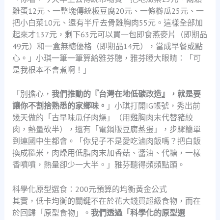
雞蛋12元、一整塊傳統板豆腐20元、一條櫛瓜25元、一
把小白菜10元、還有半斤去骨雞胸肉55元。這樣全部加
起來才137元，剩下63元可以買一包即食燕麥片（即期品
49元）和一盒無糖優格（即期品14元），當成早餐或點
心。」小琪一筆一筆算給雅芬聽，雅芬瞪大眼睛：「可
是我根本不會煮啊！」
「別擔心，
我們推動的『台灣在地低碳改造』，就是要
讓你不割捨熟悉的家鄉味。
」小琪打開IG帳號，秀出前
幾天做的「古早味瓜仔肉燥」（用雞胸肉末代替豬絞
肉，熱量砍半），還有「電鍋版豆腐蒸蛋」，步驟簡單
到連國中生都會。「你兒子不是愛吃滷肉飯嗎？把白飯
換成糙米，肉燥用低脂肉末加香菇、醬油、代糖，一樣
香噴噴，熱量卻少一大半。」雅芬聽得頻頻點頭。
科學化原型選食：200元預算的均衡黃金公式
其實，低卡均衡的關鍵不在於花大錢買超級食物，而在
於回歸「原型食物」。
我們透過「科學化的原型選