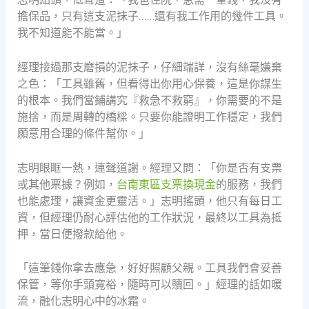
擔保品，只有這支泥抹子……還有我工作用的幾件工具。
我不知道能不能當。」
經理接過那支磨損的泥抹子，仔細端詳，沒有絲毫嫌棄
之色：「工具雖舊，但看得出你用心保養，這是你謀生
的根本。我們當鋪講究『救急不救窮』，你需要的不是
施捨，而是周轉的橋樑。只要你能證明工作穩定，我們
願意用合理的條件幫你。」
志明眼眶一熱，連聲道謝。經理又問：「你是否有支票
或其他票據？例如，
台南東區支票換現金
的服務，我們
也能處理，讓資金更靈活。」志明搖頭，他只有每日工
資，但經理仍耐心評估他的工作狀況，最終以工具為抵
押，當日便撥款給他。
「這筆錢你拿去應急，好好照顧父親。工具我們會妥善
保管，等你手頭寬裕，隨時可以贖回。」經理的話如暖
流，融化志明心中的冰霜。