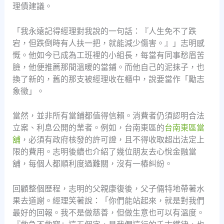
理債建議。
「我永遠記得經理對我說的一句話：『人生免不了跌
宕，但跌倒時有人扶一把，就能減少傷害。』」志明感
慨。他如今已成為工班裡的小組長，每當有同事愁眉苦
臉，他便推薦那間溫暖的當鋪。而他自己的泥抹子，也
換了新的，舊的那支被經理收在櫃中，說要當作「勵志
象徵」。
當然，並非所有當鋪都值得信賴。消費者仍須認明合法
立案、利息公開的業者。例如，台南東區的
台南東區當
舖
，必須有政府核發的許可證，且不得收取超出法定上
限的費用。志明後續也介紹了幾位朋友去心悅金融當
舖，每個人都順利度過難關，沒有一樁糾紛。
回顧整個歷程，志明的父親康復後，父子倆特地帶著水
果去道謝。經理笑著說：「你們能站起來，就是對我們
最好的回報。我不是做慈善，但做生意也可以有溫度。