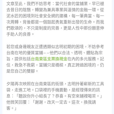
文章至此，我們不妨思考：當代社會的當鋪業，早已褪
去昔日的陰翳，轉變為兼具專業與溫情的金融一環。從
泥水匠的困境到社會安全網的建構，每一筆典當、每一
次周轉，背後都是一個鼓起勇氣重新出發的生命。而我
們歌頌的，不只是制度的完善，更是人性中那份願意伸
手助人的良善。
若您或身邊親友正遭遇類似志明初期的困境，不妨參考
台南在地的優質當鋪——他們以合法、透明、體貼為宗
旨，提供包括
台南東區支票換現金
在內的多元服務。記
住，救急不救窮，當鋪只是橋樑，真正跨過困境的，仍
是您自己的雙腳。
夕陽再次映照在台南東區的街頭，志明拎著嶄新的工具
袋，走進工地。口袋裡的手機震動，是經理傳來的訊
息：「聽說你升小組長了？恭喜。有空來鋪裡喝茶。」
他微笑回覆：「謝謝，改天一定去。這次，換我請
客。」