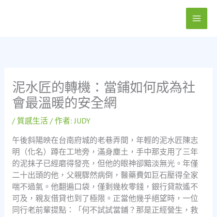
跳
至
主
要
內
容
泥水匠的轉機：當鋪如何成為社
會最溫暖的安全網
/
質感生活
/ 作者:
JUDY
午後斜陽映在台南府城的老巷弄間，年輕的泥水匠陳志
明（化名）蹲在工地旁，滿身塵土，手中那支用了三年
的泥抹子已經磨得發亮，但他的眼神卻黯淡無光。年僅
二十出頭的他，父親驟然病倒，醫藥費如巨石壓得全家
喘不過氣。他翻遍口袋，僅剩幾枚零錢，銀行貸款遙不
可及，親友借貸也到了極限。正當他幾乎絕望時，一位
同行老前輩提點：「何不試試當鋪？那是正經營生，救