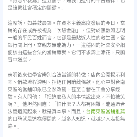
『救急不救窮』這五個字，是我們這行的千古鐵律，也
是維繫社會穩定的關鍵。」
這席話，如暮鼓晨鐘。在資本主義高度發展的今日，當
鋪的存在或許被視為「次級金融」，但對於無數如志明
一般的平民百姓而言，它卻是最貼近人性的救生圈。當
銀行關上門，當親友無能為力，一道穩固的社會安全網
便該由這些合法的當鋪織就。它們不求錦上添花，只願
雪中送炭。
志明後來也學會辨別合法當鋪的特徵：店內公開揭示利
率、借款流程透明、拒絕任何暗藏條款。他心中對台南
東區的當鋪印象已全然改觀，甚至自發在工會分享經
驗。有人問他：「把這麼私人的事情說出來，不怕被笑
嗎？」他坦然回應：「怕什麼？人都有困難，能通過合
法管道爬起來，就是真本事。而且，
台南東區當鋪推薦
的口碑就是這樣傳開的，越多人知道，就越少人走投無
路。」