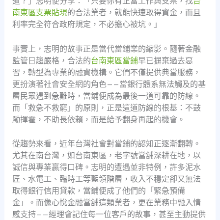
道？」志明便分享：「只要你有正當工作與支票，找
台
南東區支票貼現
的合法業者，就能快速取得資金，而且
利率完全符合政府規定，不必擔心被坑。」
事實上，志明的故事正是當代當鋪業的縮影。隨著金融
監管日趨嚴格，合法的
台南東區當鋪
早已摒棄過去惡
習，轉型為專業的融資機構。它們不僅提供典當服務，
更扮演著社會安全網的角色——當銀行體系無法觸及的基
層民眾遇到急難時，當鋪便成為最後一道可靠的防線。
而「救急不救窮」的原則，正是這道防線的根基：不鼓
勵揮霍，不助長依賴，而是給予翻身再起的機會。
從趨勢來看，近年台灣社會對當鋪的認知正逐漸翻轉。
尤其在南台灣，如台南東區，老字號當舖深耕在地，以
誠信與專業贏得口碑。志明的遭遇並非特例，許多泥水
匠、水電工、臨時工等藍領階層，收入不穩定卻又無法
取得銀行信用貸款，當鋪便成了他們的「緊急預備
金」。而像心悅金融當舖這類業者，更在業務中融入情
感支持——經理會記住每一位客戶的故事，甚至主動提供