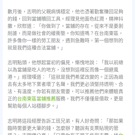
數月後，志明的父親病情穩定，他也憑著勤奮賺回足夠
的錢，回到當鋪贖回工具。經理見他面色紅潤，精神抖
擻，欣慰道：「你做到了。當鋪的存在，從來不是要剝
削誰，而是做社會的緩衝墊。你知道嗎？在台南東區，
許多像你一樣的勞工朋友，遇到急難時，第一個想到的
就是我們這種合法當舖。」
志明點頭，他想起當初的偏見，慚愧地說：「我以前總
以為當鋪是吃人的地方，沒想到這裡反而像一個避風
港。」經理嘆道：「這就是我們希望改變的。正因為過
去有太多地下業者壞了名聲，我們更必須堅持透明、合
法、有溫度。你若有朋友需要，可以推薦他們來體驗真
正的
台南東區當鋪推薦
服務，我們不僅僅是借款，更是
幫助每個人站穩腳步。」
志明將這段經歷告訴工班兄弟，有人好奇問：「那如果
臨時需要更大筆的錢，怎麼辦？聽說有支票貼現的管