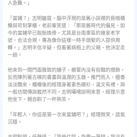
人急難。」
「當鋪？」志明皺眉，腦中浮現的是舊小說裡的昏暗櫃
檯與苛刻掌櫃。老前輩笑道：「那是舊時代的偏見，如
今的當鋪早已脫胎換骨，尤其是台南東區的幾家老字
號，合法合規，專為像你這樣一時手頭緊的人提供周
轉。」志明半信半疑，但看著病榻上的父親，他決定走
一趟。
他來到一間門面雅致的鋪子，櫥窗內沒有俗豔的燈飾，
反而陳列著古樸的書畫與溫潤的玉器。推門而入，檀香
淡淡飄來，櫃檯後的經理身著素色襯衫，溫文有禮，與
一般坊間傳說截然不同。志明囁嚅說明來意，經理示意
他坐下，親自斟了一杯熱茶。
「年輕人，你這是第一次來當鋪吧？」經理微笑，語氣
沉穩。
志明點頭，低聲道：「我爸住院，急需一筆錢，我沒有