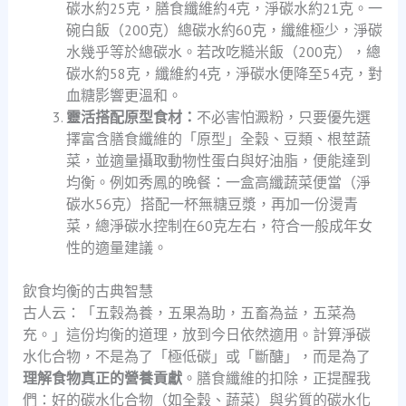
碳水約25克，膳食纖維約4克，淨碳水約21克。一
碗白飯（200克）總碳水約60克，纖維極少，淨碳
水幾乎等於總碳水。若改吃糙米飯（200克），總
碳水約58克，纖維約4克，淨碳水便降至54克，對
血糖影響更溫和。
靈活搭配原型食材：
不必害怕澱粉，只要優先選
擇富含膳食纖維的「原型」全穀、豆類、根莖蔬
菜，並適量攝取動物性蛋白與好油脂，便能達到
均衡。例如秀鳳的晚餐：一盒高纖蔬菜便當（淨
碳水56克）搭配一杯無糖豆漿，再加一份燙青
菜，總淨碳水控制在60克左右，符合一般成年女
性的適量建議。
飲食均衡的古典智慧
古人云：「五穀為養，五果為助，五畜為益，五菜為
充。」這份均衡的道理，放到今日依然適用。計算淨碳
水化合物，不是為了「極低碳」或「斷醣」，而是為了
理解食物真正的營養貢獻
。膳食纖維的扣除，正提醒我
們：好的碳水化合物（如全穀、蔬菜）與劣質的碳水化