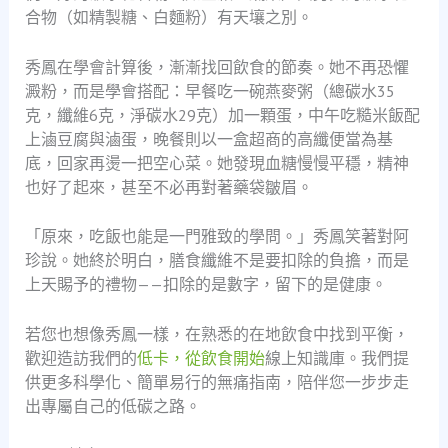
合物（如精製糖、白麵粉）有天壤之別。
秀鳳在學會計算後，漸漸找回飲食的節奏。她不再恐懼
澱粉，而是學會搭配：早餐吃一碗燕麥粥（總碳水35
克，纖維6克，淨碳水29克）加一顆蛋，中午吃糙米飯配
上滷豆腐與滷蛋，晚餐則以一盒超商的高纖便當為基
底，回家再燙一把空心菜。她發現血糖慢慢平穩，精神
也好了起來，甚至不必再對著藥袋皺眉。
「原來，吃飯也能是一門雅致的學問。」秀鳳笑著對阿
珍說。她終於明白，膳食纖維不是要扣除的負擔，而是
上天賜予的禮物——扣除的是數字，留下的是健康。
若您也想像秀鳳一樣，在熟悉的在地飲食中找到平衡，
歡迎造訪我們的
低卡，從飲食開始
線上知識庫。我們提
供更多科學化、簡單易行的無痛指南，陪伴您一步步走
出專屬自己的低碳之路。