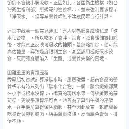
卻仍不會被小腸吸收。正因如此，各國衛生機構（如台
灣衛生福利部）所規範的營養標示，並未強制要求標示
「淨碳水」，但專業營養師無不建議民眾自行計算。
這其中藏著一個常見迷思：有人以為膳食纖維也是「碳
水化合物」，所以吃多了會胖。其實，膳食纖維被扣除
後，才能真正反映
可吸收的糖類
。若忽略扣除，便可能
高估醣量，導致過度限制主食、甚至誤用極低碳水飲
食，反而讓身體陷入「生酮」或營養失衡的困境。
困難重重的實踐歷程
秀鳳起初嘗試計算淨碳水時，屢屢碰壁。超商食品的營
養標示有時只列出「碳水化合物」一欄，膳食纖維卻藏
在小字或根本沒標；市場買的現切水果、傳統攤販的蘿
蔔糕，更幾乎無標示可言。她曾為了算出午餐的淨碳
水，在手機前算得頭昏腦脹，甚至因此放棄，乾脆餐餐
吃燙青菜與雞胸肉，結果體重沒降，反而臉色蠟黃、排
便不順。