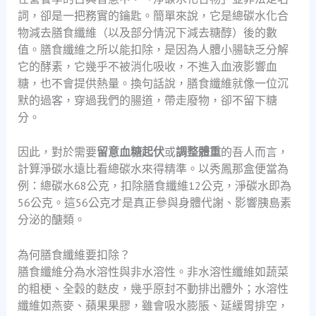
詞，卻是一把務實的鑰匙。簡單來說，它是總碳水化合
物減去膳食纖維（以及部分情況下減去糖醇）後的數
值。膳食纖維之所以能扣除，是因為人體小腸缺乏分解
它的酵素，它幾乎不被消化吸收，不進入血液影響血
糖，也不會提供熱量。換句話說，膳食纖維就像一位沉
默的過客，穿過我們的腸道，帶走廢物，卻不留下糖
分。
因此，對於需要
留意血糖起伏
或
調整體重
的吾人而言，
計算淨碳水遠比看總碳水來得精準。以秀鳳那盒便當為
例：總碳水68公克，扣除膳食纖維12公克，淨碳水即為
56公克。這56公克才是真正參與身體代謝、影響胰島素
分泌的醣類。
為何膳食纖維要扣除？
膳食纖維分為水溶性與非水溶性。非水溶性纖維如蔬菜
的粗梗、全穀的麩皮，幾乎原封不動排出體外；水溶性
纖維如燕麥、蘋果果膠，雖會吸水膨脹、延緩胃排空，