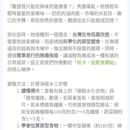
「難道我只能吃無味的健康餐？」秀鳳嘆氣。她想起年
輕時最愛的家鄉味——奶奶的滷肉飯、市場的米苔目、廟
口的芋粿，那些熟悉的香氣，難道從此只能變成回憶？
就在這時，她接觸到一個理念：
台灣在地低碳改造
，不
需要割捨家鄉味，而是透過
科學化的原型選食
，在琳瑯
滿目的超商與市場中，做出聰明不踩雷的選擇。同時，
遵循
簡單易行的無痛指南
，讓減輕負擔成為一種有感的
日常成就。這正是我們所推動的「
低卡，從飲食開始
」
的核心精神。
實戰方法：計算淨碳水三步驟
讀懂標示：
查看包裝上的「總碳水化合物」與
「膳食纖維」數值。若兩者皆有，直接相減即
可。若未標膳食纖維，可依據食物類型推估：例
如全穀雜糧類每100克約含2～5克纖維，蔬菜類約
含1～3克。
學會估算原型食物：
一顆中型蘋果（約180克）總