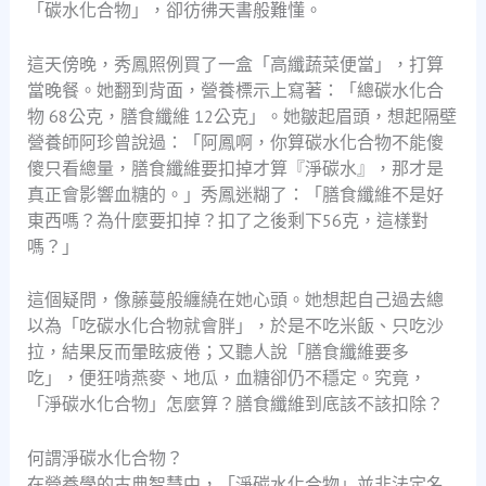
「碳水化合物」，卻彷彿天書般難懂。
這天傍晚，秀鳳照例買了一盒「高纖蔬菜便當」，打算
當晚餐。她翻到背面，營養標示上寫著：「總碳水化合
物 68公克，膳食纖維 12公克」。她皺起眉頭，想起隔壁
營養師阿珍曾說過：「阿鳳啊，你算碳水化合物不能傻
傻只看總量，膳食纖維要扣掉才算『淨碳水』，那才是
真正會影響血糖的。」秀鳳迷糊了：「膳食纖維不是好
東西嗎？為什麼要扣掉？扣了之後剩下56克，這樣對
嗎？」
這個疑問，像藤蔓般纏繞在她心頭。她想起自己過去總
以為「吃碳水化合物就會胖」，於是不吃米飯、只吃沙
拉，結果反而暈眩疲倦；又聽人說「膳食纖維要多
吃」，便狂啃燕麥、地瓜，血糖卻仍不穩定。究竟，
「淨碳水化合物」怎麼算？膳食纖維到底該不該扣除？
何謂淨碳水化合物？
在營養學的古典智慧中，「淨碳水化合物」並非法定名