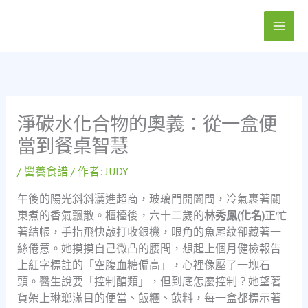
跳
至
主
要
內
容
淨碳水化合物的奧義：從一盒便
當到餐桌智慧
/
營養食譜
/ 作者:
JUDY
午後的陽光斜斜灑進超商，玻璃門開闔間，冷氣裹著關
東煮的香氣飄散。櫃檯後，六十二歲的
林秀鳳(化名)
正忙
著結帳，手指飛快敲打收銀機，眼角的魚尾紋卻藏著一
絲倦意。她摸摸自己微凸的腰間，想起上個月健檢報告
上紅字標註的「空腹血糖偏高」，心裡像壓了一塊石
頭。醫生說要「控制醣類」，但到底怎麼控制？她望著
貨架上琳瑯滿目的便當、飯糰、飲料，每一盒都標示著