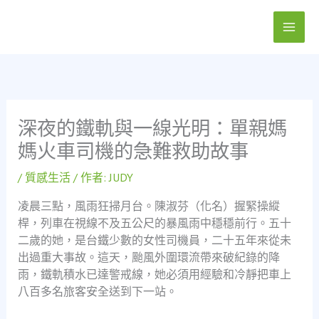
跳
至
主
要
內
容
深夜的鐵軌與一線光明：單親媽
媽火車司機的急難救助故事
/
質感生活
/ 作者:
JUDY
凌晨三點，風雨狂掃月台。陳淑芬（化名）握緊操縱
桿，列車在視線不及五公尺的暴風雨中穩穩前行。五十
二歲的她，是台鐵少數的女性司機員，二十五年來從未
出過重大事故。這天，颱風外圍環流帶來破紀錄的降
雨，鐵軌積水已達警戒線，她必須用經驗和冷靜把車上
八百多名旅客安全送到下一站。