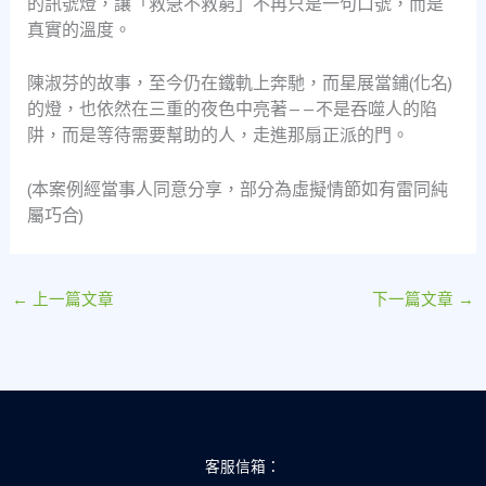
的訊號燈，讓「救急不救窮」不再只是一句口號，而是
真實的溫度。
陳淑芬的故事，至今仍在鐵軌上奔馳，而星展當鋪(化名)
的燈，也依然在三重的夜色中亮著——不是吞噬人的陷
阱，而是等待需要幫助的人，走進那扇正派的門。
(本案例經當事人同意分享，部分為虛擬情節如有雷同純
屬巧合)
←
上一篇文章
下一篇文章
→
客服信箱：