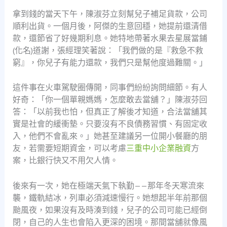
拿到錢的當天下午，陳淑芬立刻幫兒子補足貨款，公司
順利出貨。一個月後，阿傑的生意回穩，她提前還清借
款，還節省了好幾期利息。她特地帶著水果去星展當鋪
(化名)道謝，張經理笑著說：「我們做的是『救急不救
窮』，你兒子有能力還款，我們只是幫他度過難關。」
這件事在火車駕駛圈傳開，同事們紛紛詢問細節。有人
好奇：「你一個單親媽媽，怎麼敢去當舖？」陳淑芬回
答：「以前我也怕，但真正了解後才知道，合法當舖其
實是社會的緩衝墊。只要沒有不良債務習慣、有固定收
入，他們不會亂來。」她甚至建議另一位開小餐廳的朋
友，若需要短期資金，可以考慮
三重中小企業融資
方
案，比銀行快又不用欠人情。
後來有一次，她在極端天氣下執勤——那年冬天寒流來
襲，鐵軌結冰，列車必須減速慢行。她想起半年前那個
颱風夜，如果沒有及時湊到錢，兒子的公司可能已經倒
閉，自己的人生也會陷入更深的困境。那間當舖就像風