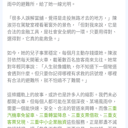
雨中的避難所，給了她一線光明。
「很多人誤解當舖，覺得是走投無路才去的地方，」陳
淑芬在駕駛室裡看著窗外的景色，「但對我來說，它是
合法的金融工具，是社會安全網的一環。只要用得對、
選得對，它真的能救急。」
如今，她的兒子事業穩定，每個月主動存錢還她。陳淑
芬依然每天開著火車，載著數百名旅客南來北往。她常
對年輕同事說：「人生就像鐵軌，你不知道下一個彎道
會遇到什麼。但只要你記得哪裡有求救的訊號燈，哪裡
有合法的避難所，就不怕過不了難關。」
這條鐵軌上的故事，或許也是許多人的縮影。我們未必
都開火車，但每個人都可能在某個深夜、某場風雨中，
需要一個能快速、安全、合法的管道來周轉。而像
三重
汽機車免留車
、
三重轉當降息
、
三重支票借款
、
三重支
客票兌現
、
三重中小企業融資
這些服務，正是那盞不滅