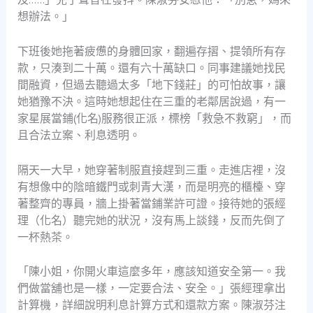
想辦法。」
下班後她拖著疲憊的身體回家，翻遍存摺、提領所有存
款，只湊到二十萬。還有六十萬缺口。同事建議她找民
間融資，但過去聽過太多「地下錢莊」的可怕故事，讓
她猶豫不決。這時她想起住在三重的老鄰居說過，有一
家星展當鋪(化名)服務很正派，標榜「救急不救窮」，而
且合法立案、利息透明。
隔天一大早，她穿著制服直接趕到三重。走進店裡，沒
有想像中的陰暗鐵門或刺青大漢，而是明亮的櫃檯、穿
著整齊的專員，牆上掛著當鋪業許可證。接待她的張經
理（化名）聽完她的狀況，沒有馬上談錢，反而先倒了
一杯熱茶。
「陳小姐，你開火車這麼多年，應該知道安全第一。我
們做當舖也是一樣，一定要合法、安全。」張經理拿出
計算機，詳細說明利息計算方式和還款方案。陳淑芬注