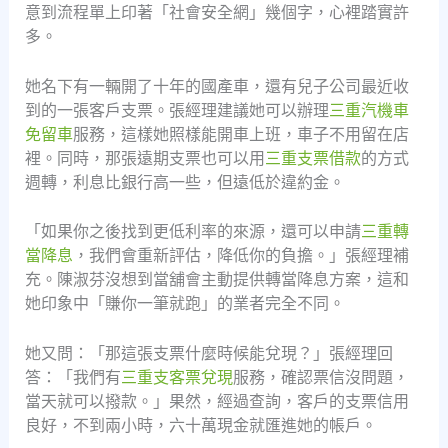
意到流程單上印著「社會安全網」幾個字，心裡踏實許
多。
她名下有一輛開了十年的國產車，還有兒子公司最近收
到的一張客戶支票。張經理建議她可以辦理
三重汽機車
免留車
服務，這樣她照樣能開車上班，車子不用留在店
裡。同時，那張遠期支票也可以用
三重支票借款
的方式
週轉，利息比銀行高一些，但遠低於違約金。
「如果你之後找到更低利率的來源，還可以申請
三重轉
當降息
，我們會重新評估，降低你的負擔。」張經理補
充。陳淑芬沒想到當舖會主動提供轉當降息方案，這和
她印象中「賺你一筆就跑」的業者完全不同。
她又問：「那這張支票什麼時候能兌現？」張經理回
答：「我們有
三重支客票兌現
服務，確認票信沒問題，
當天就可以撥款。」果然，經過查詢，客戶的支票信用
良好，不到兩小時，六十萬現金就匯進她的帳戶。