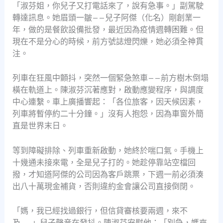
「淑芬姐，你兒子又打電話來了，說有急事。」副駕駛
轉達訊息。她眉頭一皺——兒子阿傑（化名）剛創業一
年，做的是餐飲設備批發，最近因為疫情週轉困難。但
現在不是分心的時候，前方號誌燈閃爍，她必須全神貫
注。
列車在狂風中顫抖，突然一個緊急煞車——前方樹木倒塌
橫在軌道上。陳淑芬沉著應對，啟動應變程序，與調度
中心連繫。車上廣播響起：「各位旅客，因天候因素，
列車將暫停約二十分鐘。」沒有人抱怨，因為車窗外簡
直是世界末日。
等到障礙排除、列車重新啟動，她終於喘口氣。手機上
十幾通未接來電，全是兒子打的。她趁停靠站空檔回
撥，才知道阿傑的公司因為客戶跳票，下週一前必須湊
出八十萬現金補貨，否則違約金會讓公司直接倒閉。
「媽，我已經找過銀行，但信貸審核要兩週，來不
及……」兒子聲音在發抖。陳淑芬安慰他：「別急，媽來