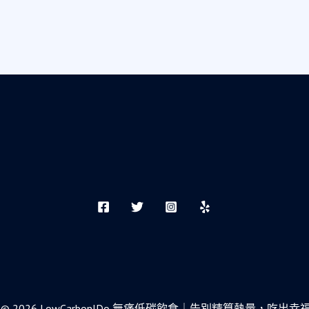
ight © 2026 LowCarbonIDo 無痛低碳飲食｜告別精算熱量，吃出