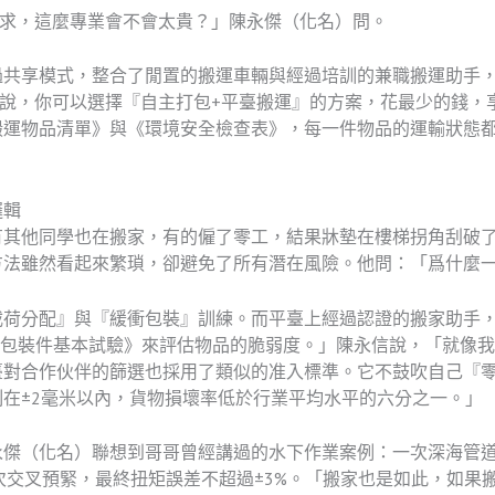
求，這麼專業會不會太貴？」陳永傑（化名）問。
過共享模式，整合了閒置的搬運車輛與經過培訓的兼職搬運助手
說，你可以選擇『自主打包+平臺搬運』的方案，花最少的錢，
搬運物品清單》與《環境安全檢查表》，每一件物品的運輸狀態
邏輯
有其他同學也在搬家，有的僱了零工，結果牀墊在樓梯拐角刮破
方法雖然看起來繁瑣，卻避免了所有潛在風險。他問：「爲什麼
載荷分配』與『緩衝包裝』訓練。而平臺上經過認證的搬家助手
輸包裝件基本試驗》來評估物品的脆弱度。」陳永信說，「就像
臺對合作伙伴的篩選也採用了類似的准入標準。它不鼓吹自己『
在±2毫米以內，貨物損壞率低於行業平均水平的六分之一。」
永傑（化名）聯想到哥哥曾經講過的水下作業案例：一次深海管
，分三次交叉預緊，最終扭矩誤差不超過±3%。「搬家也是如此，如