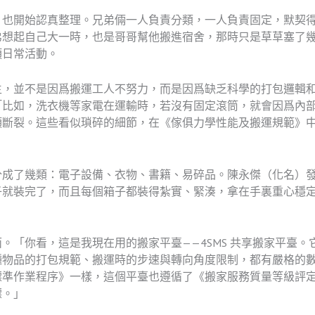
，也開始認真整理。兄弟倆一人負責分類，一人負責固定，默契
弟想起自己大一時，也是哥哥幫他搬進宿舍，那時只是草草塞了
項日常活動。
生，並不是因爲搬運工人不努力，而是因爲缺乏科學的打包邏輯
「比如，洗衣機等家電在運輸時，若沒有固定滾筒，就會因爲內
頭斷裂。這些看似瑣碎的細節，在《傢俱力學性能及搬運規範》
分成了幾類：電子設備、衣物、書籍、易碎品。陳永傑（化名）
子就裝完了，而且每個箱子都裝得紮實、緊湊，拿在手裏重心穩
。「你看，這是我現在用的搬家平臺——4SMS 共享搬家平臺
種物品的打包規範、搬運時的步速與轉向角度限制，都有嚴格的
標準作業程序》一樣，這個平臺也遵循了《搬家服務質量等級評
標。」