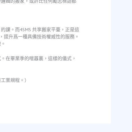
學邏輯的搬家，或許比任何勵志標語都
課。而4SMS 共享搬家平臺，正是這
，提升爲一種具備技術權威性的服務。
線。
式。在畢業季的喧囂裏，這樣的儀式，
與工業規程。）