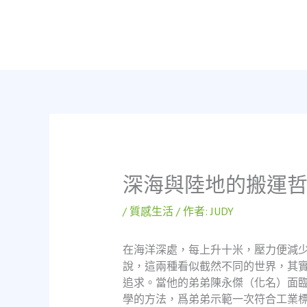
跳
至
主
要
內
容
深海與陸地的搬運
/
質感生活
/ 作者:
JUDY
在海洋深處，每上升十米，壓力便減
說，這兩種看似截然不同的世界，其
追求。當他的弟弟陳永傑（化名）面
學的方法，爲弟弟示範一次符合工業