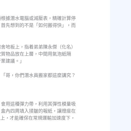
須根據潛水電腦或減壓表，精確計算停
，首先想到的不是「如何搬得快」，而
宿舍地板上，指着弟弟陳永傑（化名）
軟質物品放在上層，中間用氣泡紙隔
行業建議。」
。「哥，你們潛水員搬家都這麼講究？
，會用這種彈力帶，利用其彈性模量吸
，盒內四周填入揉皺的報紙，讓燈座在
以上，才能確保在常規運輸加速度下，