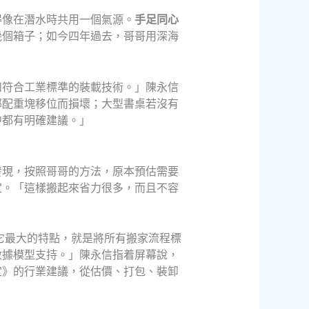
得像在潛水時共用一個氣源。
手足同心
幾個箱子；如今四年過去，哥哥用深海
和符合工業標準的裝載技術。」陳永信
部配重塊移位而損壞；大型書桌若沒有
中都有明確建議。」
發現，按照哥哥的方法，原本預估需要
定。「這樣搬起來省力很多，而且不容
。它最大的特點，就是將所有搬家流程標
數據模型支持。」陳永信指着屏幕說，
定》的行業建議，從估價、打包、裝卸