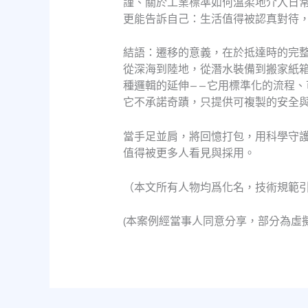
謹、關於工業標準如何溫柔地介入日
更能告訴自己：生活值得被認真對待
結語：遷移的意義，在於抵達時的完
從深海到陸地，從潛水裝備到搬家紙箱
種邏輯的延伸——它用標準化的流程
它不承諾奇蹟，只提供可複製的安全
當手足並肩，將回憶打包，用科學守
值得被更多人看見與採用。
（本文所有人物均爲化名，技術規範
(本案例經當事人同意分享，部分為虛