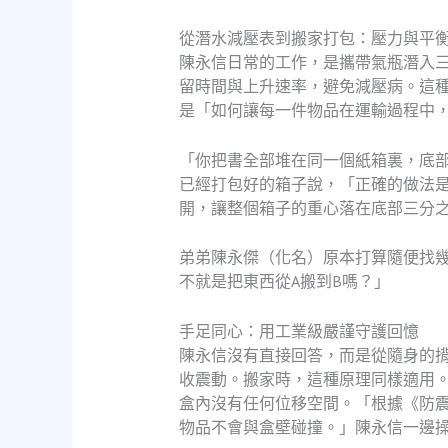
從潛水減壓表到搬家打包：壓力與平
陳永信日常的工作，是攜帶氣瓶潛入
留時間與上升速率，避免減壓病。這
是「如何讓每一件物品在運輸過程中
「你把書全部堆在同一個紙箱裏，底
已經打包好的箱子說，「正確的做法
開，讓整個箱子的重心落在底部三分
弟弟陳永傑（化名）原本打算隨便找
不就是把東西從A搬到B嗎？」
手足同心：用工業級嚴謹守護回憶
陳永信沒有直接回答，而是從隨身的
收震動。搬家時，這種原理同樣適用
盒內沒有任何位移空間。「根據《防震
物品不會與盒壁碰撞。」陳永信一邊