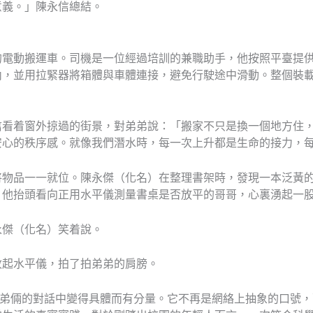
意義。」陳永信總結。
的電動搬運車。司機是一位經過培訓的兼職助手，他按照平臺提
內，並用拉緊器將箱體與車體連接，避免行駛途中滑動。整個裝
信看着窗外掠過的街景，對弟弟說：「搬家不只是換一個地方住
安心的秩序感。就像我們潛水時，每一次上升都是生命的接力，
將物品一一就位。陳永傑（化名）在整理書架時，發現一本泛黃
。他抬頭看向正用水平儀測量書桌是否放平的哥哥，心裏湧起一
永傑（化名）笑着說。
收起水平儀，拍了拍弟弟的肩膀。
弟倆的對話中變得具體而有分量。它不再是網絡上抽象的口號，