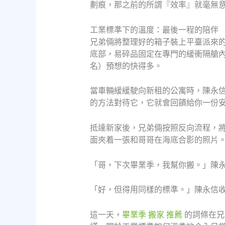
劃痕，那之前的所謂『效率』就毫無
工業標準下的溫度：最後一程的陪伴
兄弟倆將整理好的箱子裝上平臺派來
底部，易碎品固定在專門的緩衝隔艙
名）預想的快得多。
當車輛緩緩駛向新租的公寓時，陳永
的方法對待它，它就會回饋給你一份
抵達新家後，兄弟倆按照反向流程，
面夾着一張和哥哥在海底合影的照片
「哥，下次畢業季，我幫你搬。」陳
「好，但得用同樣的標準。」陳永信
這一天，
畢業季 搬家 推薦
的詞條在兄