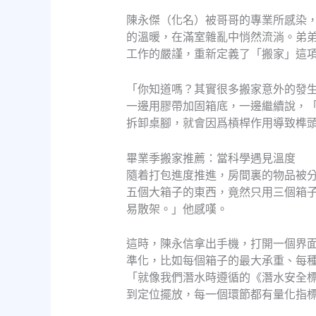
陳永傑（化名）被哥哥的專業所感染
的溫暖，在滿室雜亂中悄然流淌。弟
工作的嚴謹，重新定義了「搬家」這
「你知道嗎？其實很多搬家意外的發
一邊用膠帶加固箱底，一邊繼續說，
拆卸桌腳，就會因爲槓桿作用導致榫
畢業季搬家推薦：當科學遇見溫度
隨着打包進度推進，房間裏的物品被
五個大箱子的東西，竟然只用三個箱
易散架。」他感嘆。
這時，陳永信拿出手機，打開一個界面
準化，比如每個箱子的最大承重、每
「就像我們潛水時遵循的《潛水安全
到定位擺放，每一個環節都有量化指