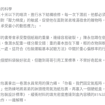
衡的科學
三十米以下的暗流，進行水下結構檢修。每一次下潛前，他都必
種對「壓力梯度」的敏感，促使他在面對弟弟堆滿宿舍的雜物時
，承受最小的動態應力」。
部的書脊會承受整個紙箱的重量，邊緣容易破裂。」陳永信蹲在
是，像潛水配重一樣分層交錯：重的書本放在下層，輕的衣物與
之一處。這符合《包裝運輸基本試驗方法》中關於重心偏移率的
幾個塑料袋裝好就走，但聽到哥哥引用工業標準，不禁好奇起來
揹包裏拿出一卷潛水員常用的彈力繩。「你看，我們固定氣瓶時
。」他熟練地將弟弟的牀頭燈用氣泡紙包裹，再塞入一個硬紙盒
包裝設計標準》，緩衝材料的填充密度應達到盒內容積的85%
操作，一邊解釋。