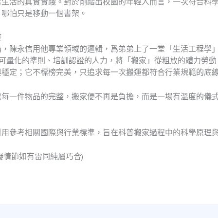
常生活的真實實踐。對於剛踏出校園的年輕人而言，一次符合科
，哪怕只是移動一個書架。
整
，陳永信用他專業領域的邏輯，爲弟弟上了一堂「生活工程學」的
、可量化的準則、培訓認證的人力，將「搬家」從粗放的體力勞動
與穩定；它不標榜完美，只追求每一次搬運都符合行業規範的底
護每一件物品的完整，搬家便不再是負擔，而是一場有溫度的儀
引用參考相關國際與行業標準，旨在科普搬家過程中的科學原理
擬情節如有雷同純屬巧合)