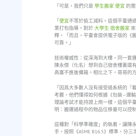
「可是，我們只是
學生搬家 便宜
的需
「
便宜
不等於偷工減料。這個平臺通
業打包指導。對於
大學生 宿舍搬家
來
釋，「而且，平臺會提供電子版的《
可靠。」
技術權威性：從深海到大樓，同一套
陳永傑（化名）想到自己宿舍樓裏還
高塞不進後備箱。相比之下，哥哥的
「因爲大多數人沒有接受過系統的『
考覈，他們懂得如何根據《包裝—運
理論考試才能持證上崗一樣，這個平
明：搬運過程中的物品位移量可以控制
這種對「科學準確度」的執着，讓陳
手，按照《ASME B16.5》標準