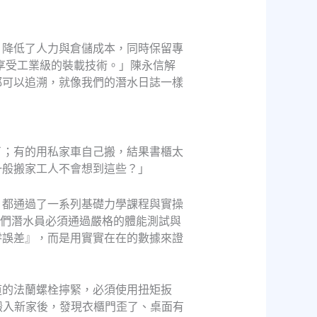
，降低了人力與倉儲成本，同時保留專
享受工業級的裝載技術。」陳永信解
都可以追溯，就像我們的潛水日誌一樣
了；有的用私家車自己搬，結果書櫃太
一般搬家工人不會想到這些？」
，都通過了一系列基礎力學課程與實操
我們潛水員必須通過嚴格的體能測試與
零誤差』，而是用實實在在的數據來證
道的法蘭螺栓擰緊，必須使用扭矩扳
果搬入新家後，發現衣櫃門歪了、桌面有